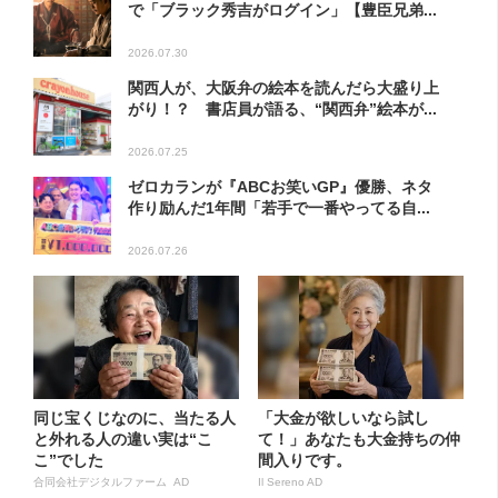
で「ブラック秀吉がログイン」【豊臣兄弟...
2026.07.30
関西人が、大阪弁の絵本を読んだら大盛り上
がり！？ 書店員が語る、“関西弁”絵本が...
2026.07.25
ゼロカランが『ABCお笑いGP』優勝、ネタ
作り励んだ1年間「若手で一番やってる自...
2026.07.26
同じ宝くじなのに、当たる人
「大金が欲しいなら試し
と外れる人の違い実は“こ
て！」あなたも大金持ちの仲
こ”でした
間入りです。
合同会社デジタルファーム AD
Il Sereno AD