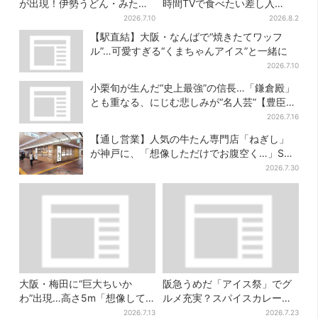
が出現！伊勢うどん・みたら
時間TVで食べたい差し入
しだんご・かき氷など、名物
れ”は？「キッチンカーが良い
2026.7.10
2026.8.2
グルメが集結
です！」会場沸く
【駅直結】大阪・なんばで“焼きたてワッフ
ル”…可愛すぎる“くまちゃんアイス”と一緒に
2026.7.10
小栗旬が生んだ“史上最強”の信長…「鎌倉殿」
とも重なる、にじむ悲しみが“名人芸”【豊臣兄
弟】
2026.7.16
【通し営業】人気の牛たん専門店「ねぎし」
が神戸に、「想像しただけでお腹空く…」SNS
で喜びの声
2026.7.30
大阪・梅田に“巨大ちいか
阪急うめだ「アイス祭」でグ
わ”出現…高さ5m「想像して
ルメ充実？スパイスカレー・
たより結構デカい」「ちい
ピザ・ポテト…“しょっぱいも
2026.7.13
2026.7.23