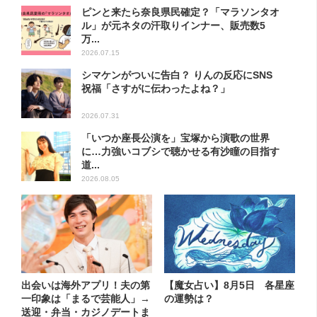
ピンと来たら奈良県民確定？「マラソンタオ
ル」が元ネタの汗取りインナー、販売数5
万...
2026.07.15
シマケンがついに告白？ りんの反応にSNS
祝福「さすがに伝わったよね？」
2026.07.31
「いつか座長公演を」宝塚から演歌の世界
に…力強いコブシで聴かせる有沙瞳の目指す
道...
2026.08.05
出会いは海外アプリ！夫の第
【魔女占い】8月5日 各星座
一印象は「まるで芸能人」→
の運勢は？
送迎・弁当・カジノデートま