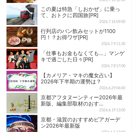
この夏は特急「しおかぜ」に乗っ
て、おトクに四国旅[PR]
2026.7.16 09:00
行列店のパン飲みセットが1100
円！？お得ワザ[PR]
2026.7.9 11:30
「仕事もお金もなくても…」マンゲ
キで過ごした日々[PR]
2026.7.8 17:00
【カメリア・マキの魔女占い】
2026年下半期の運勢は？
2026.6.29 06:00
京都アフタヌーンティー2026年最
新版、編集部取材のおす…
2026.6.19 13:00
京都・滋賀のおすすめビアガーデ
ン2026年最新版