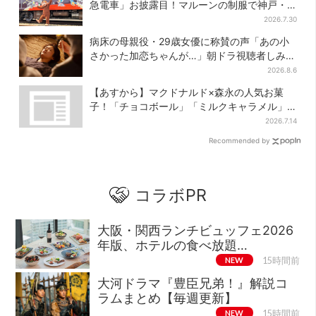
急電車」お披露目！マルーンの制服で神戸・
宝塚・京都各線に添乗
2026.7.30
病床の母親役・29歳女優に称賛の声「あの小
さかった加恋ちゃんが…」朝ドラ視聴者しみじ
み
2026.8.6
【あすから】マクドナルド×森永の人気お菓
子！「チョコボール」「ミルクキャラメル」
があのスイーツに変身…6年ぶり復活シェイク
2026.7.14
も
Recommended by
コラボPR
大阪・関西ランチビュッフェ2026
年版、ホテルの食べ放題…
NEW
15時間前
大河ドラマ『豊臣兄弟！』解説コ
ラムまとめ【毎週更新】
NEW
15時間前