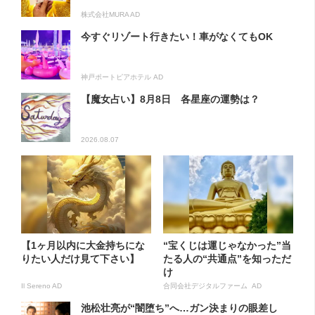
株式会社MURA AD
今すぐリゾート行きたい！車がなくてもOK
神戸ポートピアホテル AD
【魔女占い】8月8日 各星座の運勢は？
2026.08.07
【1ヶ月以内に大金持ちにな
“宝くじは運じゃなかった”当
りたい人だけ見て下さい】
たる人の“共通点”を知っただ
け
Il Sereno AD
合同会社デジタルファーム AD
池松壮亮が“闇堕ち”へ…ガン決まりの眼差し