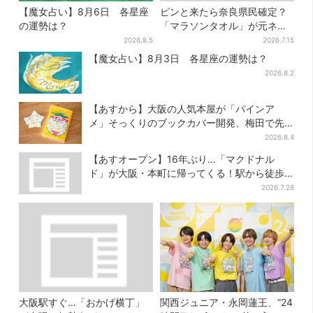
【魔女占い】8月6日 各星座
ピンと来たら奈良県民確定？
の運勢は？
「マラソンタオル」が元ネタ
の汗取りインナー、販売数5万
2026.8.5
2026.7.15
枚突破
【魔女占い】8月3日 各星座の運勢は？
2026.8.2
【あすから】大阪の人気本屋が「パインア
メ」そっくりのブックカバー開発、梅田で先
行販売
2026.8.4
【あすオープン】16年ぶり…「マクドナル
ド」が大阪・本町に帰ってくる！駅から徒歩1
分＆23時まで
2026.7.28
大阪駅すぐ…「おかげ横丁」
関西ジュニア・永岡蓮王、“24