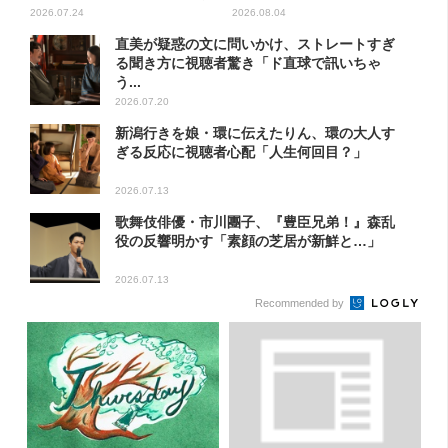
で...
2026.07.24
2026.08.04
直美が疑惑の文に問いかけ、ストレートすぎ
る聞き方に視聴者驚き「ド直球で訊いちゃ
う...
2026.07.20
新潟行きを娘・環に伝えたりん、環の大人す
ぎる反応に視聴者心配「人生何回目？」
2026.07.13
歌舞伎俳優・市川團子、『豊臣兄弟！』森乱
役の反響明かす「素顔の芝居が新鮮と…」
2026.07.13
Recommended by