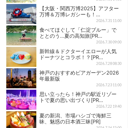
【大阪・関西万博2025】アフター
万博＆万博レガシーも！…
2026.7.31 11:00
食べてほぐして「仁淀ブルー」で
ととのう…夏の高知旅[PR…
2026.7.30 09:00
新幹線＆ドクターイエローが人気
ドーナツとコラボ！？[PR…
2026.7.28 08:30
神戸のおすすめビアガーデン2026
年最新版
2026.7.23 11:00
思い立ったら！神戸の駅近リゾー
トで夏の思い出づくり[PR…
2026.7.22 19:40
夏の新潟、市場ハシゴで海鮮三
昧、魅惑の日本酒三昧[PR]
2026.7.16 12:00