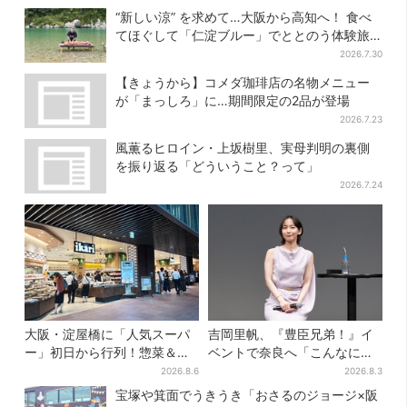
さ…くはない」
の食べたい”が叶う
“新しい涼” を求めて…大阪から高知へ！ 食べ
てほぐして「仁淀ブルー」でととのう体験旅
【2026夏最新版】
2026.7.30
【きょうから】コメダ珈琲店の名物メニュー
が「まっしろ」に…期間限定の2品が登場
2026.7.23
風薫るヒロイン・上坂樹里、実母判明の裏側
を振り返る「どういうこと？って」
2026.7.24
大阪・淀屋橋に「人気スーパ
吉岡里帆、『豊臣兄弟！』イ
ー」初日から行列！惣菜＆弁
ベントで奈良へ「こんなに楽
当コーナーは大幅に拡大…人
しんでもらえてうれしい」
2026.8.6
2026.8.3
気商品は？
宝塚や箕面でうきうき「おさるのジョージ×阪