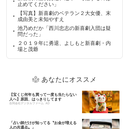
止めてください」
【写真】新喜劇のベテラン２大女優、末
成由美と未知やすえ
池乃めだか「西川忠志の新喜劇入団は疑
問だった」
２０１９年に勇退、よしもと新喜劇・内
場と茂爺
あなたにオススメ
【宝くじ何年も買って一度も当たらない
人へ】原因、はっきりしてます
合同会社デジタルファーム AD
「占い師だけが知ってる〝お金が増える
人の共通点〟」