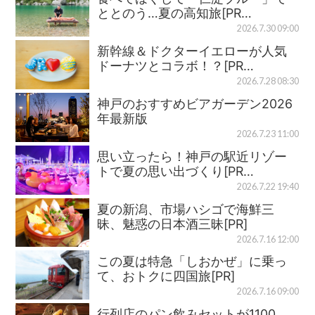
ととのう…夏の高知旅[PR…
2026.7.30 09:00
新幹線＆ドクターイエローが人気
ドーナツとコラボ！？[PR…
2026.7.28 08:30
神戸のおすすめビアガーデン2026
年最新版
2026.7.23 11:00
思い立ったら！神戸の駅近リゾー
トで夏の思い出づくり[PR…
2026.7.22 19:40
夏の新潟、市場ハシゴで海鮮三
昧、魅惑の日本酒三昧[PR]
2026.7.16 12:00
この夏は特急「しおかぜ」に乗っ
て、おトクに四国旅[PR]
2026.7.16 09:00
行列店のパン飲みセットが1100