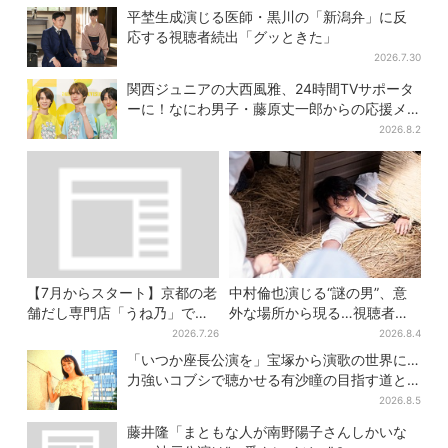
平埜生成演じる医師・黒川の「新潟弁」に反
応する視聴者続出「グッときた」
2026.7.30
関西ジュニアの大西風雅、24時間TVサポータ
ーに！なにわ男子・藤原丈一郎からの応援メ
ッセージを告白
2026.8.2
【7月からスタート】京都の老
中村倫也演じる“謎の男”、意
舗だし専門店「うね乃」で、
外な場所から現る…視聴者歓
削りたて「かつお節」のモー
喜「こんな登場シーンとは」
2026.7.26
2026.8.4
ニング登場
「いつか座長公演を」宝塚から演歌の世界に…
力強いコブシで聴かせる有沙瞳の目指す道と
は
2026.8.5
藤井隆「まともな人が南野陽子さんしかいな