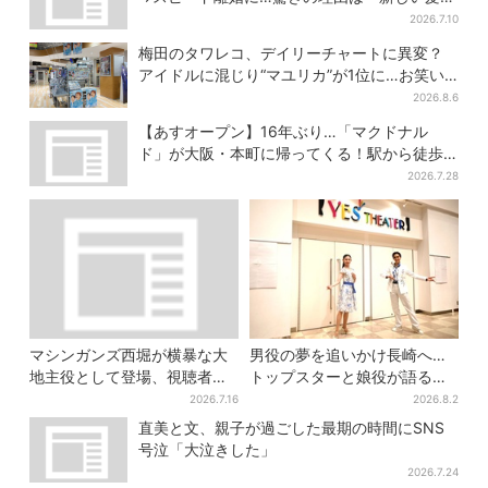
型」
2026.7.10
梅田のタワレコ、デイリーチャートに異変？
アイドルに混じり“マユリカ”が1位に…お笑い
が強すぎる理由とは
2026.8.6
【あすオープン】16年ぶり…「マクドナル
ド」が大阪・本町に帰ってくる！駅から徒歩1
分＆23時まで
2026.7.28
マシンガンズ西堀が横暴な大
男役の夢を追いかけ長崎へ…
地主役として登場、視聴者驚
トップスターと娘役が語る
き「似てる人かと思った
「ハウステンボス歌劇団」と
2026.7.16
2026.8.2
ら…」
は？大阪で初公演開催
直美と文、親子が過ごした最期の時間にSNS
号泣「大泣きした」
2026.7.24