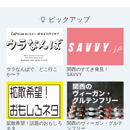
ピックアップ
ウラなんばで、どこ行こ
関西のすてき発見！
か〜？
SAVVY
拡散希望！話題のおもしろ
関西のヴィーガン・グルテ
ネタ
ンフリー