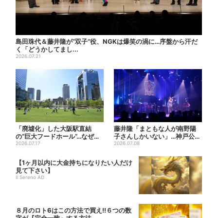
島田珠代＆藤井隆が“双子”役、NGKは爆笑の渦に…序盤から汗だ
く「どうかしてまし...
2026.07.21
「廃墟化」した大阪駅直結
藤井隆「まともな人が南野陽
の“巨大フードホール”…なぜ？
子さんしかいない」…神戸公演
実は、梅田ランチ＆カフェ...
2026.07.17
は“一番クレイジー”？
2026.07.08
【1ヶ月以内に大金持ちになりたい人だけ
見て下さい】
Il Sereno AD
８月のロト6はこの方法で買え!!６つの数