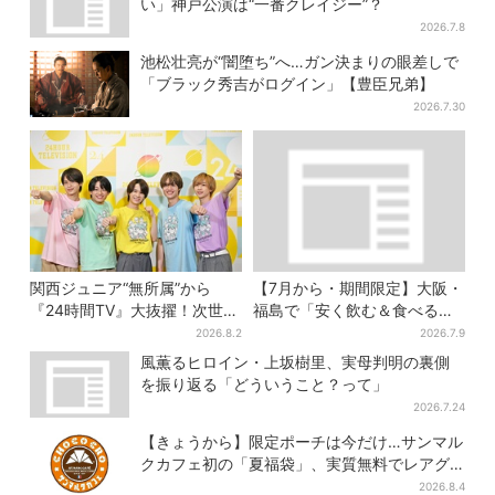
い」神戸公演は“一番クレイジー”？
2026.7.8
池松壮亮が“闇堕ち”へ…ガン決まりの眼差しで
「ブラック秀吉がログイン」【豊臣兄弟】
2026.7.30
関西ジュニア“無所属”から
【7月から・期間限定】大阪・
『24時間TV』大抜擢！次世代
福島で「安く飲む＆食べる」
スターと期待「まさか僕
お得ワザ → 行列店のパン飲み
2026.8.2
2026.7.9
が…」
セット1100円など……人気店
風薫るヒロイン・上坂樹里、実母判明の裏側
から4選
を振り返る「どういうこと？って」
2026.7.24
【きょうから】限定ポーチは今だけ…サンマル
クカフェ初の「夏福袋」、実質無料でレアグ
ッズが手に入る
2026.8.4