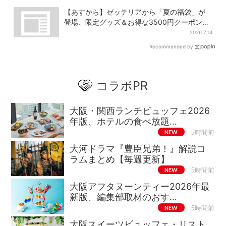
【あすから】ゼッテリアから「夏の福袋」が
登場、限定グッズ＆お得な3500円クーポン付
き
2026.7.14
Recommended by
コラボPR
大阪・関西ランチビュッフェ2026
年版、ホテルの食べ放題…
NEW
5時間前
大河ドラマ『豊臣兄弟！』解説コ
ラムまとめ【毎週更新】
NEW
5時間前
大阪アフタヌーンティー2026年最
新版、編集部取材のおす…
NEW
5時間前
大阪スイーツビュッフェ・リスト