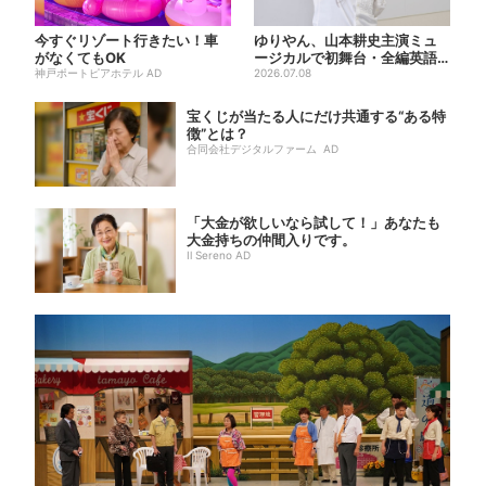
今すぐリゾート行きたい！車
ゆりやん、山本耕史主演ミュ
がなくてもOK
ージカルで初舞台・全編英語
神戸ポートピアホテル AD
「“残った人”になりたい」
2026.07.08
宝くじが当たる人にだけ共通する“ある特
徴”とは？
合同会社デジタルファーム AD
「大金が欲しいなら試して！」あなたも
大金持ちの仲間入りです。
Il Sereno AD