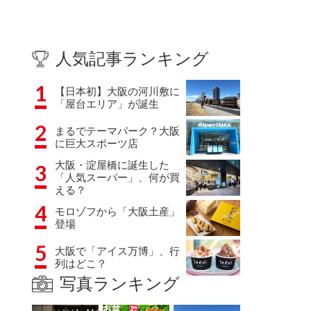
人気記事ランキング
1
【日本初】大阪の河川敷に
「屋台エリア」が誕生
2
まるでテーマパーク？大阪
に巨大スポーツ店
大阪・淀屋橋に誕生した
3
「人気スーパー」、何が買
える？
4
モロゾフから「大阪土産」
登場
5
大阪で「アイス万博」、行
列はどこ？
写真ランキング