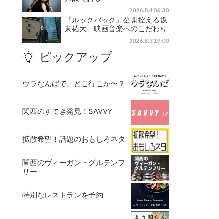
2026.8.4 06:30
『ルックバック』公開控える坂
東祐大、映画音楽へのこだわり
2026.8.3 19:00
ピックアップ
ウラなんばで、どこ行こか〜？
関西のすてき発見！SAVVY
拡散希望！話題のおもしろネタ
関西のヴィーガン・グルテンフ
リー
特別なレストランを予約