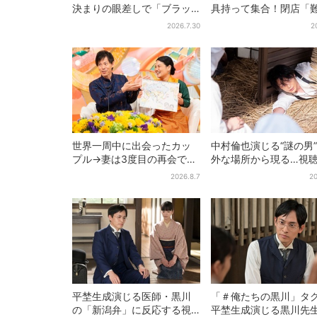
決まりの眼差しで「ブラッ
具持って集合！閉店「
ク秀吉がログイン」【豊臣
ベアーズ」最終日400
2026.7.30
2
兄弟】
最後は「もう帰ってく
い」
世界一周中に出会ったカッ
中村倫也演じる“謎の男
プル→妻は3度目の再会で
外な場所から現る…視
「夫の顔の良さを認識」ジ
喜「こんな登場シーン
2026.8.7
20
ョージアの酒場で急接近
は」
平埜生成演じる医師・黒川
「＃俺たちの黒川」タ
の「新潟弁」に反応する視
平埜生成演じる黒川先