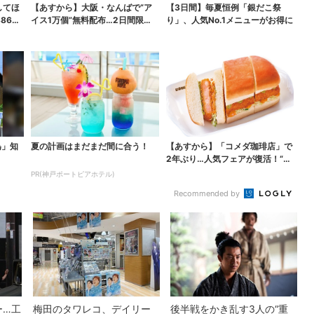
してほ
【あすから】大阪・なんばで“ア
【3日間】毎夏恒例「銀だこ祭
865
イス1万個”無料配布…2日間限定
り」、人気No.1メニューがお得に
で、ロッテの人気商...
為」知
夏の計画はまだまだ間に合う！
【あすから】「コメダ珈琲店」で
2年ぶり…人気フェアが復活！“ハ
ワイ旅行が当たる”...
PR(神戸ポートピアホテル)
Recommended by
ー…工
梅田のタワレコ、デイリー
後半戦をかき乱す3人の“重