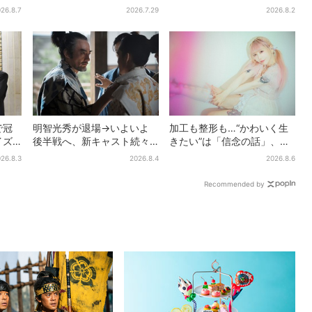
もっと
は、ありえなくもない！？
也の登場に視聴者期待「い
26.8.7
2026.7.29
2026.8.2
【豊臣兄弟】
よいよ登場だ」
で冠
明智光秀が退場→いよいよ
加工も整形も…“かわいく生
イズ
後半戦へ、新キャスト続々…
きたい”は「信念の話」、大
人が
「豊臣兄弟！」振り返り＆
森靖子が新作に込めた思い
26.8.3
2026.8.4
2026.8.6
第30回あらすじ
Recommended by