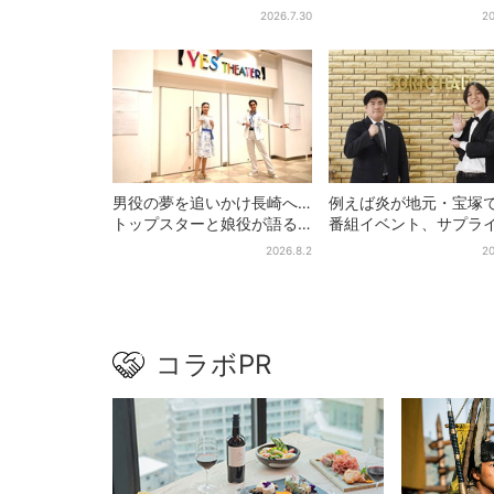
聴者続出「グッときた」
の“退場”にSNS悲鳴「
2026.7.30
20
見たかった」
男役の夢を追いかけ長崎へ…
例えば炎が地元・宝塚
トップスターと娘役が語る
番組イベント、サプラ
「ハウステンボス歌劇団」
に会場騒然「まさか本
2026.8.2
20
とは？大阪で初公演開催
出てくるとは…」
コラボPR