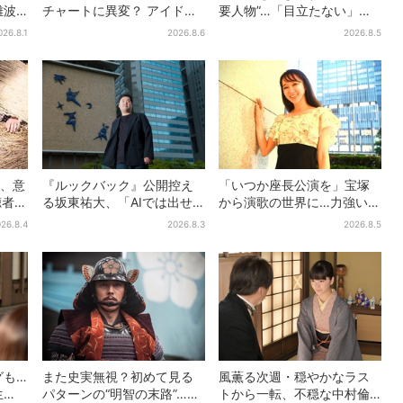
難波
チャートに異変？ アイドル
要人物”…「目立たない」主
人超…
に混じり“マユリカ”が1位
人公・仲野太賀も、モブキ
026.8.1
2026.8.6
2026.8.5
ださ
に…お笑いが強すぎる理由と
ャラ→覚醒へ【豊臣兄弟】
は
”、意
『ルックバック』公開控え
「いつか座長公演を」宝塚
聴者歓
る坂東祐大、「AIでは出せ
から演歌の世界に…力強いコ
と
ない質感がある」映画音楽
ブシで聴かせる有沙瞳の目
26.8.4
2026.8.3
2026.8.5
へのこだわり
指す道とは
グも…
また史実無視？初めて見る
風薫る次週・穏やかなラス
生
パターンの“明智の末路”…実
トから一転、不穏な中村倫