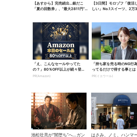
【あすから】完売続出…銀だこ
【3日間】モロゾフ「復活
「夏の回数券」、“最大2811円”お
しい」No.1スイーツ、2万3
得に！数量限定で
票から選ばれた...
「え、こんなセールやってた
「持ち家を売る時のNG行
の？」80％OFF以上が続々登
ってるだけで得する事とは
場！Amazonの本気が...
PR(Amazon)
PR(イエウール)
池松壮亮が“闇堕ち”へ…ガン
はさみ、ノミ、ハンマ