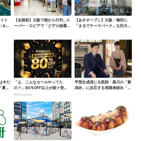
ナイト
【全国初】大阪で朝から行列…ス
【あすオープン】大阪・梅田に
い＆コ
ーパー・ロピアで「どデカ抽選
「まるでテーマパーク」な巨大ス
会」、開始30分で“1...
ポーツ店、461ブラン...
は今だ
「え、こんなセールやってた
平埜生成演じる医師・黒川の「新
「夏福
の？」80％OFF以上が続々登
潟弁」に反応する視聴者続出「グ
場！Amazonの本気が...
ッときた」
PR(Amazon)