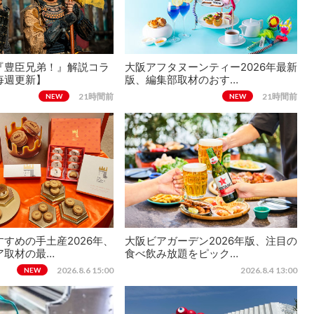
『豊臣兄弟！』解説コラ
大阪アフタヌーンティー2026年最新
毎週更新】
版、編集部取材のおす…
21時間前
21時間前
NEW
NEW
すめの手土産2026年、
大阪ビアガーデン2026年版、注目の
ア取材の最…
食べ飲み放題をピック…
2026.8.6 15:00
2026.8.4 13:00
NEW