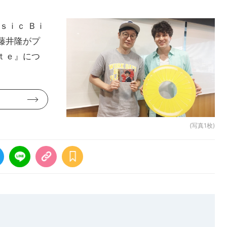
ｓｉｃ Ｂｉ
藤井隆がプ
ｔｅ』につ
(写真1枚)