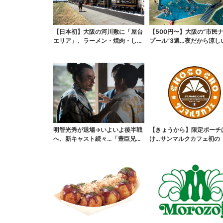
【日本初】大阪の河川敷に「屋台
【500円〜】大阪の“市民
エリア」、ラーメン・焼肉・しゃ
プール”3選…夜だから涼し
ぶしゃぶ・カフェまで...
スパ最強
明智光秀が退場→いよいよ後半戦
【きょうから】限定ポーチ
へ、新キャスト続々…「豊臣兄
け…サンマルクカフェ初の
弟！」振り返り＆第30...
袋」、実質無料でレア...