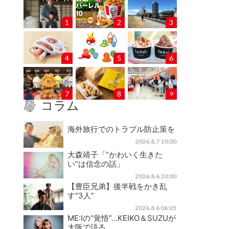
1
2
3
4
5
6
7
8
9
コラム
海外旅行でのトラブル防止策を
2026.8.7 10:00
大森靖子「“かわいく生きた
い”は信念の話」
2026.8.6 20:00
【豊臣兄弟】後半戦をかき乱
す“3人”
2026.8.6 06:05
ME:Iの“覚悟”…KEIKO＆SUZUが
大阪で語る