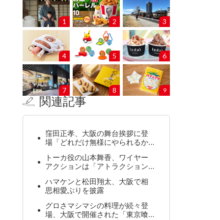
1
2
3
4
5
6
7
8
9
関連記事
窪田正孝、大阪の舞台挨拶に登
場「どれだけ無様にやられるか…
トーカ役の山本舞香、ワイヤー
アクションは「アトラクション…
ハマケンと松田翔太、大阪で相
思相愛ぶりを披露
グロさマシマシの料理が続々登
場、大阪で開催された「東京喰…