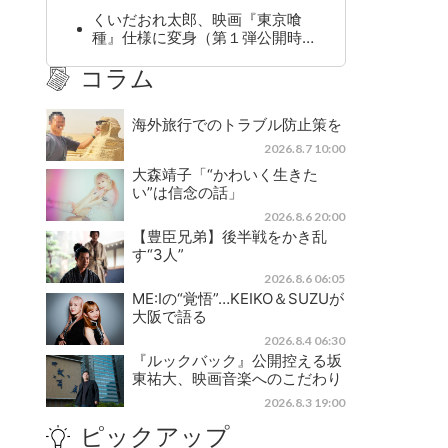
くいだおれ太郎、映画『東京喰
種』仕様に変身（第１弾公開時…
コラム
海外旅行でのトラブル防止策を
2026.8.7 10:00
大森靖子「“かわいく生きた
い”は信念の話」
2026.8.6 20:00
【豊臣兄弟】後半戦をかき乱
す“3人”
2026.8.6 06:05
ME:Iの“覚悟”…KEIKO＆SUZUが
大阪で語る
2026.8.4 06:30
『ルックバック』公開控える坂
東祐大、映画音楽へのこだわり
2026.8.3 19:00
ピックアップ