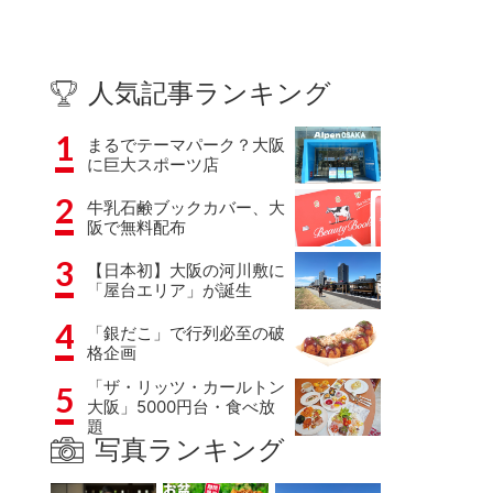
人気記事ランキング
1
まるでテーマパーク？大阪
に巨大スポーツ店
2
牛乳石鹸ブックカバー、大
阪で無料配布
3
【日本初】大阪の河川敷に
「屋台エリア」が誕生
4
「銀だこ」で行列必至の破
格企画
「ザ・リッツ・カールトン
5
大阪」5000円台・食べ放
題
写真ランキング