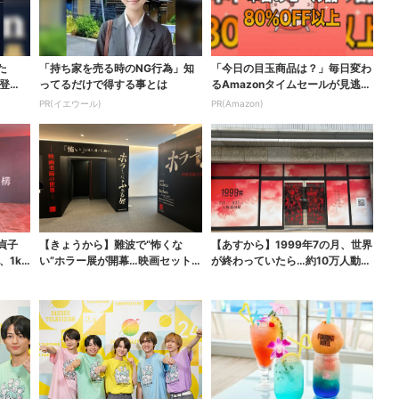
た
「持ち家を売る時のNG行為」知
「今日の目玉商品は？」毎日変わ
登
ってるだけで得する事とは
るAmazonタイムセールが見逃せ
ない
PR(イエウール)
PR(Amazon)
貞子
【きょうから】難波で“怖くな
【あすから】1999年7の月、世界
、1k
い”ホラー展が開幕…映画セット
が終わっていたら…約10万人動員
のなかに入って、怪異も...
のホラー展が大...