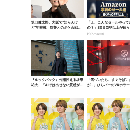
坂口健太郎、大阪で“知らんけ
「え、こんなセールやって
ど”初挑戦 監督とのボケ合戦に
の？」80％OFF以上が続々
会場ほっこり
場！Amazonの本気が...
PR(Amazon)
『ルックバック』公開控える坂東
「気づいたら、すぐそばに
祐大、「AIでは出せない質感があ
が…」ひらパーのVRホラー
る」映画音楽へのこ...
mの迷宮で”逃げ切れ...