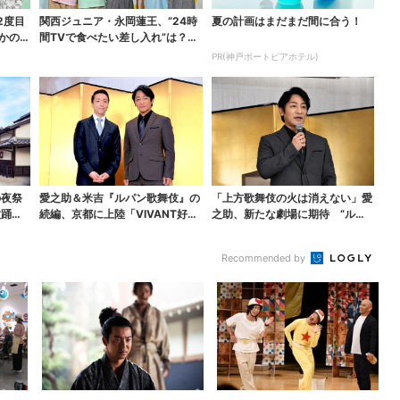
2度目
関西ジュニア・永岡蓮王、“24時
夏の計画はまだまだ間に合う！
かのメ
間TVで食べたい差し入れ”は？
「キッチンカーが良...
PR(神戸ポートピアホテル)
の夜祭
愛之助＆米吉『ルパン歌舞伎』の
「上方歌舞伎の火は消えない」愛
盆踊
続編、京都に上陸「VIVANT好き
之助、新たな劇場に期待 “ルパ
も観てほしい」
ン歌舞伎”は古典への...
Recommended by