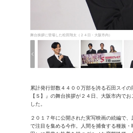
舞台挨拶に登場した松田翔太（２４日・大阪市内）
累計発行部数４４００万部を誇る石田スイの
【Ｓ】』の舞台挨拶が２４日、大阪市内でお
した。
２０１７年に公開された実写映画の続編で、
で注目を集める今作。人間を捕食する種族・