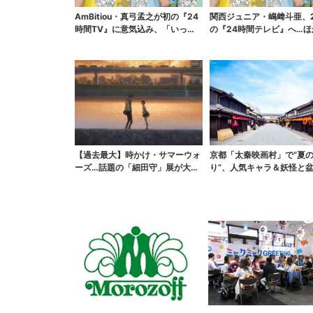
AmBitiou・真弓孟之が初の『24
関西ジュニア・嶋﨑斗亜、
時間TV』に意気込み、「いっぱ
の『24時間テレビ』へ…ほ
い触れ合いた...
ンバーに助言「サポ...
【過去最大】時かけ・サマーウォ
京都「太秦映画村」で“夏
ーズ…話題の「細田守」展が大阪
り”、人気キャラ＆妖怪と
で、貴重な資料に「泣...
り…最恐お化け屋敷もリ...