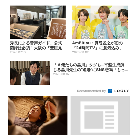
秀長による音声ガイド、公式
AmBitiou・真弓孟之が初の
図録は必須！大阪の『豊臣兄
『24時間TV』に意気込み、
弟』展を、より楽しむ方法４
2026.07.10
「いっぱい触れ合いた...
2026.08.02
選
「＃俺たちの黒川」タグも…平埜生成演
じる黒川先生の“退場”にSNS悲鳴「もっ
と見...
2026.08.07
Recommended by