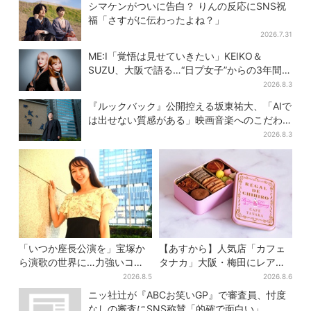
追加
→覚醒へ【豊臣兄弟】
シマケンがついに告白？ りんの反応にSNS祝
福「さすがに伝わったよね？」
2026.7.31
ME:I「覚悟は見せていきたい」KEIKO＆
SUZU、大阪で語る…“日プ女子”からの3年間
と、7人で目指す夢
2026.8.3
『ルックバック』公開控える坂東祐大、「AIで
は出せない質感がある」映画音楽へのこだわ
り
2026.8.3
「いつか座長公演を」宝塚か
【あすから】人気店「カフェ
ら演歌の世界に…力強いコブ
タナカ」大阪・梅田にレア商
シで聴かせる有沙瞳の目指す
品集結…本店人気パン＆限定
2026.8.5
2026.8.6
道とは
クッキー缶も！ 7日間の夏イ
ニッ社辻が『ABCお笑いGP』で審査員、忖度
ベント
なしの審査にSNS称賛「的確で面白い」