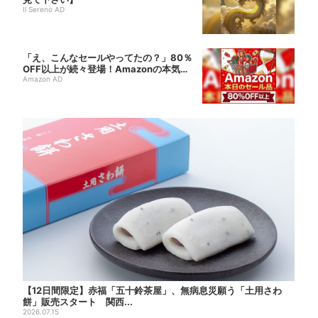
Il Sereno AD
「え、こんなセールやってたの？」80％
OFF以上が続々登場！Amazonの本気
が...
Amazon AD
【12日間限定】赤福「五十鈴茶屋」、無病息災願う「土用さわ
餅」販売スタート 関西...
2026.07.15