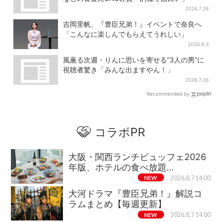
2026.7.26
吉岡里帆、『豊臣兄弟！』イベントで奈良へ
「こんなに楽しんでもらえてうれしい」
2026.8.3
風薫る次週・りんに思いを寄せる“3人の男”に
視聴者驚き「みんな出ますやん！」
2026.7.26
Recommended by
コラボPR
大阪・関西ランチビュッフェ2026
年版、ホテルの食べ放題…
NEW
2026.8.7 14:00
大河ドラマ『豊臣兄弟！』解説コ
ラムまとめ【毎週更新】
NEW
2026.8.7 14:00