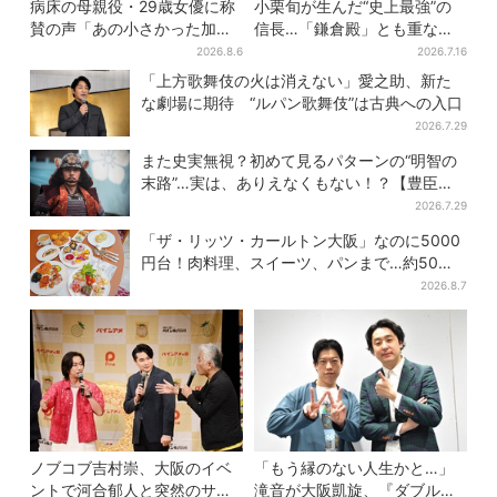
病床の母親役・29歳女優に称
小栗旬が生んだ“史上最強”の
賛の声「あの小さかった加恋
信長…「鎌倉殿」とも重な
ちゃんが…」朝ドラ視聴者し
る、にじむ悲しみが“名人
2026.8.6
2026.7.16
みじみ
芸”【豊臣兄弟】
「上方歌舞伎の火は消えない」愛之助、新た
な劇場に期待 “ルパン歌舞伎”は古典への入口
2026.7.29
また史実無視？初めて見るパターンの“明智の
末路”…実は、ありえなくもない！？【豊臣兄
弟】
2026.7.29
「ザ・リッツ・カールトン大阪」なのに5000
円台！肉料理、スイーツ、パンまで…約50種
類が食べ放題
2026.8.7
ノブコブ吉村崇、大阪のイベ
「もう縁のない人生かと…」
ントで河合郁人と突然のサシ
滝音が大阪凱旋、『ダブルイ