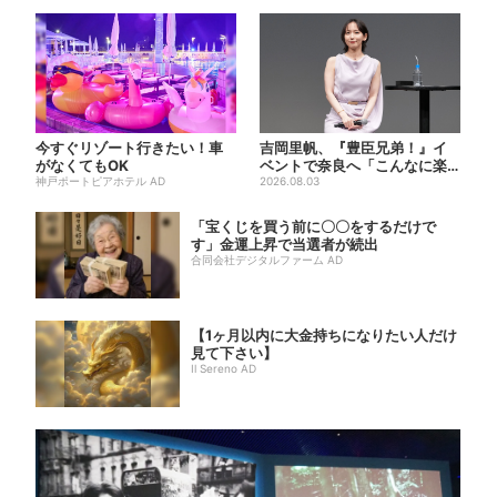
今すぐリゾート行きたい！車
吉岡里帆、『豊臣兄弟！』イ
がなくてもOK
ベントで奈良へ「こんなに楽
神戸ポートピアホテル AD
しんでもらえてうれしい」
2026.08.03
「宝くじを買う前に〇〇をするだけで
す」金運上昇で当選者が続出
合同会社デジタルファーム AD
【1ヶ月以内に大金持ちになりたい人だけ
見て下さい】
Il Sereno AD