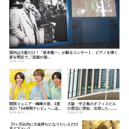
国内は大阪だけ！「坂本龍一」が蘇るコンサート、ピアノを弾く
姿を間近で…“涙腺が崩...
2026.07.10
関西ジュニア・嶋﨑斗亜、2度
大阪・中之島のオフィスビル
目の『24時間テレビ』へ…ほ
の窓辺に突如、出現した……巨
かのメンバーに助言「サポ...
2026.08.02
大インコ「何かいる」「朝か...
2026.07.29
【1ヶ月以内に大金持ちになりたい人だけ
見て下さい】