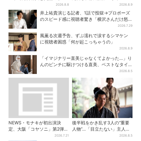
トーク…名物プロデューサー
ンパクト』優勝後に本音明か
2026.8.8
2026.8.9
の“無茶振り”に混乱「狂って
す
井上祐貴演じる記者、1話で投獄→プロポーズ
る！」
のスピード感に視聴者驚き「横沢さんだけ怒
涛すぎる」
2026.7.29
風薫る次週予告、ずぶ濡れで涙するシマケン
に視聴者困惑「何が起こっちゃうの」
2026.8.9
「イマジナリー直美じゃなくてよかった…」り
んのピンチに駆けつける直美、ベストなタイ
ミングに視聴者歓喜
2026.8.5
NEWS・モナキが初出演決
後半戦をかき乱す3人の“重要
定、大阪「コヤソニ」第2弾ア
人物”…「目立たない」主人
ーティスト発表…芸人も続々
公・仲野太賀も、モブキャラ
2026.7.21
2026.8.5