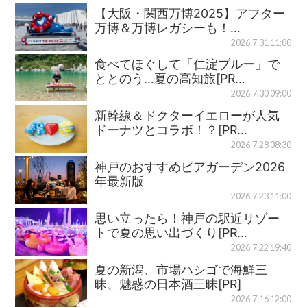
【大阪・関西万博2025】アフター
万博＆万博レガシーも！…
2026.7.31 11:00
食べてほぐして「仁淀ブルー」で
ととのう…夏の高知旅[PR…
2026.7.30 09:00
新幹線＆ドクターイエローが人気
ドーナツとコラボ！？[PR…
2026.7.28 08:30
神戸のおすすめビアガーデン2026
年最新版
2026.7.23 11:00
思い立ったら！神戸の駅近リゾー
トで夏の思い出づくり[PR…
2026.7.22 19:40
夏の新潟、市場ハシゴで海鮮三
昧、魅惑の日本酒三昧[PR]
2026.7.16 12:00