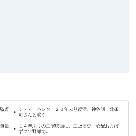
監督
シティーハンター２０年ぶり復活、神谷明「北条
司さんと涙ぐ…
無量
１４年ぶりの主演映画に、三上博史「心配およば
ずクソ野郎で…