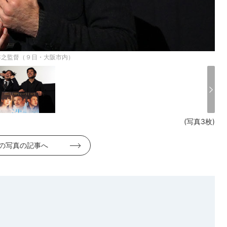
年之監督（９日・大阪市内）
(写真3枚)
の写真の記事へ