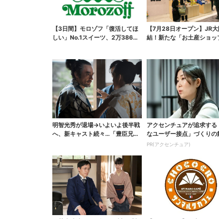
【3日間】モロゾフ「復活してほ
【7月28日オープン】JR
しい」No.1スイーツ、2万3865
結！新たな「お土産ショッ
票から選ばれた...
銘菓バラ売りで地...
明智光秀が退場→いよいよ後半戦
アクセンチュアが追求する
へ、新キャスト続々…「豊臣兄
なユーザー接点」づくりの
弟！」振り返り＆第30...
PR(アクセンチュア)