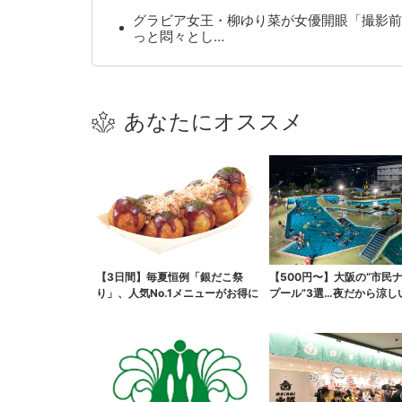
グラビア女王・柳ゆり菜が女優開眼「撮影前
っと悶々とし…
あなたにオススメ
【3日間】毎夏恒例「銀だこ祭
【500円〜】大阪の“市民
り」、人気No.1メニューがお得に
プール”3選…夜だから涼し
スパ最強