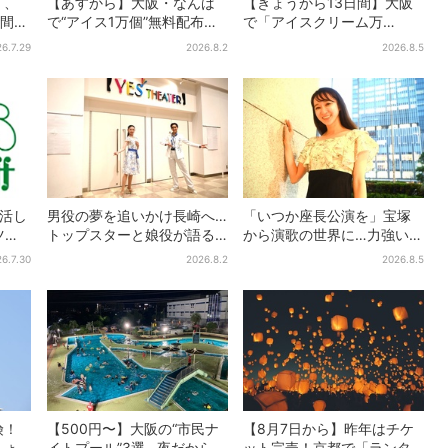
」、
【あすから】大阪・なんば
【きょうから13日間】大阪
日間だ
で“アイス1万個”無料配布…2
で「アイスクリーム万
日間限定で、ロッテの人気
博」、全国34ブランド・
6.7.29
2026.8.2
2026.8.5
商品もらえる
100種超…初登場の「チョコ
ソフト」に行列
復活し
男役の夢を追いかけ長崎へ…
「いつか座長公演を」宝塚
ツ、2
トップスターと娘役が語る
から演歌の世界に…力強いコ
た名作
「ハウステンボス歌劇団」
ブシで聴かせる有沙瞳の目
6.7.30
2026.8.2
2026.8.5
とは？大阪で初公演開催
指す道とは
険！
【500円〜】大阪の“市民ナ
【8月7日から】昨年はチケ
ちょ
イトプール”3選…夜だから涼
ット完売！京都で「ランタ