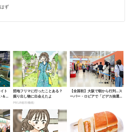
はず
ナイト
団地フリマに行ったことある？
【全国初】大阪で朝から行列…ス
い＆コ
掘り出し物に出会えたよ
ーパー・ロピアで「どデカ抽選
会」、開始30分で“1...
PR(UR都市機構)