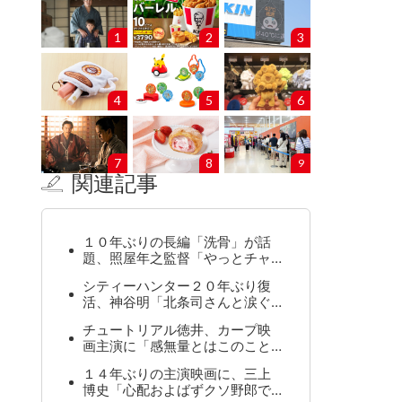
1
2
3
4
5
6
7
8
9
関連記事
１０年ぶりの長編「洗骨」が話
題、照屋年之監督「やっとチャ…
シティーハンター２０年ぶり復
活、神谷明「北条司さんと涙ぐ…
チュートリアル徳井、カープ映
画主演に「感無量とはこのこと…
１４年ぶりの主演映画に、三上
博史「心配およばずクソ野郎で…