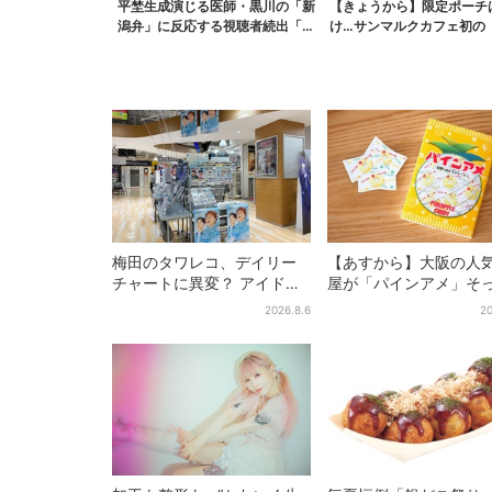
平埜生成演じる医師・黒川の「新
【きょうから】限定ポーチ
潟弁」に反応する視聴者続出「グ
け…サンマルクカフェ初の
ッときた」
袋」、実質無料でレア...
梅田のタワレコ、デイリー
【あすから】大阪の人
チャートに異変？ アイドル
屋が「パインアメ」そ
に混じり“マユリカ”が1位
りのブックカバー開発
2026.8.6
20
に…お笑いが強すぎる理由と
田で先行販売
は