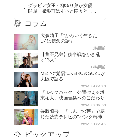
グラビア女王・柳ゆり菜が女優
開眼「撮影前はずっと悶々とし…
コラム
大森靖子「“かわいく生きた
い”は信念の話」
5時間前
【豊臣兄弟】後半戦をかき乱
す“3人”
19時間前
ME:Iの“覚悟”…KEIKO＆SUZUが
大阪で語る
2026.8.4 06:30
『ルックバック』公開控える坂
東祐大、映画音楽へのこだわり
2026.8.3 19:00
香取慎吾、『しんごの芽』で感
じた読売テレビの“パンク精神…
2026.8.1 06:45
ピックアップ