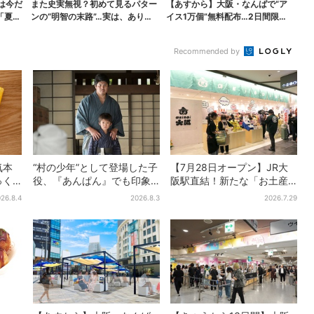
は今だ
また史実無視？初めて見るパター
【あすから】大阪・なんばで“ア
「夏福
ンの“明智の末路”…実は、ありえ
イス1万個”無料配布…2日間限定
なくもない！？【豊...
で、ロッテの人気商...
Recommended by
気本
“村の少年”として登場した子
【7月28日オープン】JR大
っく
役、『あんぱん』でも印象
阪駅直結！新たな「お土産
、梅
的だった…視聴者驚き「どう
ショップ」、銘菓バラ売り
26.8.4
2026.8.3
2026.7.29
りで演技上手だと」
で地元民の“おやつ調達”にも