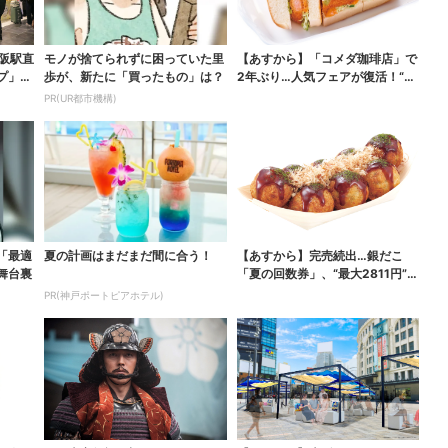
大阪駅直
モノが捨てられずに困っていた里
【あすから】「コメダ珈琲店」で
プ」、
歩が、新たに「買ったもの」は？
2年ぶり…人気フェアが復活！“ハ
ワイ旅行が当たる”...
PR(UR都市機構)
「最適
夏の計画はまだまだ間に合う！
【あすから】完売続出…銀だこ
舞台裏
「夏の回数券」、“最大2811円”お
得に！数量限定で
PR(神戸ポートピアホテル)