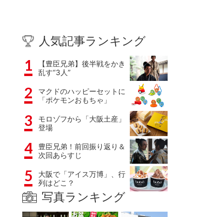
人気記事ランキング
1
【豊臣兄弟】後半戦をかき
乱す“3人”
2
マクドのハッピーセットに
「ポケモンおもちゃ」
3
モロゾフから「大阪土産」
登場
4
豊臣兄弟！前回振り返り＆
次回あらすじ
5
大阪で「アイス万博」、行
列はどこ？
写真ランキング