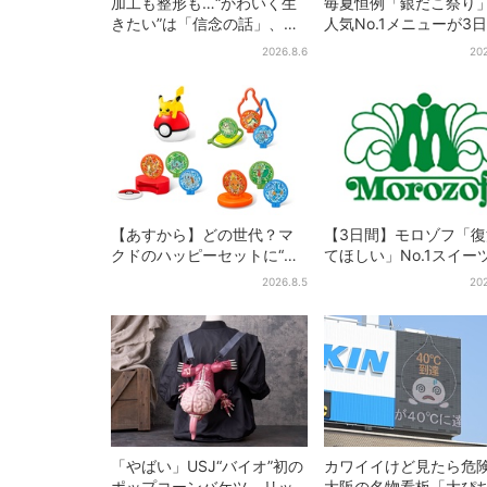
加工も整形も…“かわいく生
毎夏恒例「銀だこ祭り
きたい”は「信念の話」、大
人気No.1メニューが3
森靖子が新作に込めた思い
けお得に
2026.8.6
202
【あすから】どの世代？マ
【3日間】モロゾフ「
クドのハッピーセットに“ポ
てほしい」No.1スイー
ケモンおもちゃ”、歴代30匹
万3865票から選ばれ
2026.8.5
202
に「懐かしい」と喜びの声
を限定販売
「やばい」USJ“バイオ”初の
カワイイけど見たら危
ポップコーンバケツ、リッ
大阪の名物看板「大ぴ