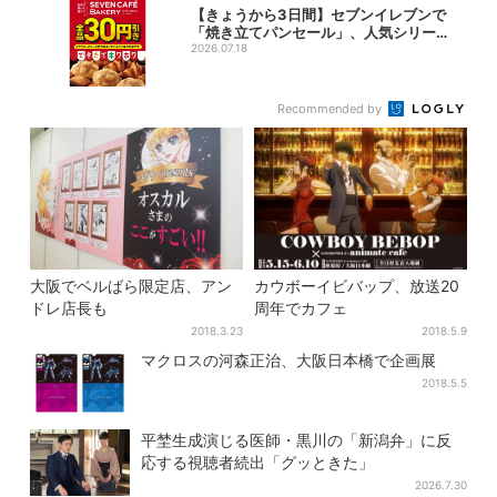
【きょうから3日間】セブンイレブンで
「焼き立てパンセール」、人気シリーズ
がお得に...
2026.07.18
Recommended by
大阪でベルばら限定店、アン
カウボーイビバップ、放送20
ドレ店長も
周年でカフェ
2018.3.23
2018.5.9
マクロスの河森正治、大阪日本橋で企画展
2018.5.5
平埜生成演じる医師・黒川の「新潟弁」に反
応する視聴者続出「グッときた」
2026.7.30