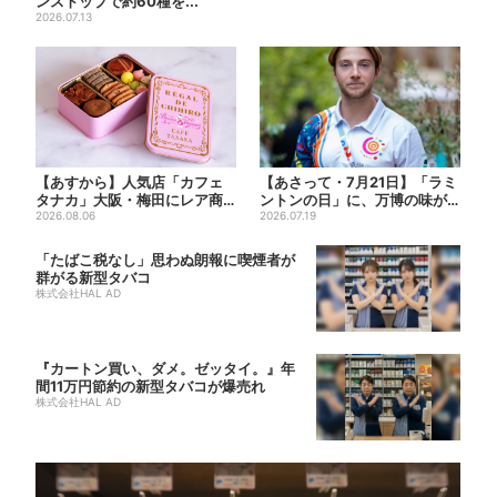
ンストップで約60種を...
2026.07.13
【あすから】人気店「カフェ
【あさって・7月21日】「ラミ
タナカ」大阪・梅田にレア商
ントンの日」に、万博の味が
品集結…本店人気パン＆限定
2026.08.06
大阪で復活…カフェで10...
2026.07.19
ク...
「たばこ税なし」思わぬ朗報に喫煙者が
群がる新型タバコ
株式会社HAL AD
『カートン買い、ダメ。ゼッタイ。』年
間11万円節約の新型タバコが爆売れ
株式会社HAL AD