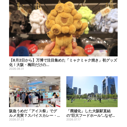
【8月2日から】万博で注目集めた「ミャクミャク焼き」初グッズ
化！大阪・梅田だけの...
2026.08.01
阪急うめだ「アイス祭」でグ
「廃墟化」した大阪駅直結
ルメ充実？スパイスカレー・
の“巨大フードホール”…なぜ？
ピザ・ポテト…“しょっぱい
2026.07.23
実は、梅田ランチ＆カフェ...
2026.07.17
も...