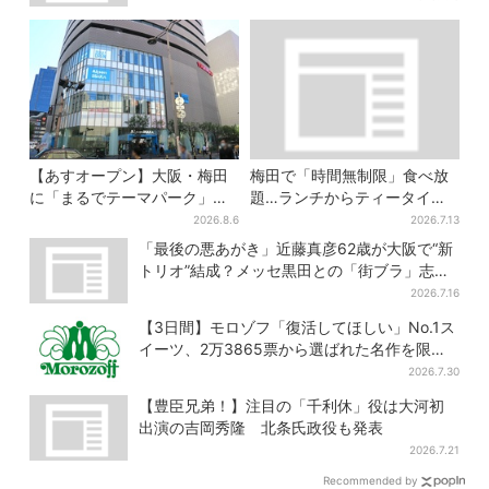
【あすオープン】大阪・梅田
梅田で「時間無制限」食べ放
に「まるでテーマパーク」な
題…ランチからティータイム
巨大スポーツ店、461ブラン
までノンストップで約60種を
2026.8.6
2026.7.13
ド集結！ 6フロアをまとめて
満喫
「最後の悪あがき」近藤真彦62歳が大阪で“新
紹介
トリオ”結成？メッセ黒田との「街ブラ」志願
し天満橋、京橋へ
2026.7.16
【3日間】モロゾフ「復活してほしい」No.1ス
イーツ、2万3865票から選ばれた名作を限定
販売
2026.7.30
【豊臣兄弟！】注目の「千利休」役は大河初
出演の吉岡秀隆 北条氏政役も発表
2026.7.21
Recommended by