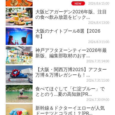
NEW
2026.8.6 15:00
大阪ビアガーデン2026年版、注目
の食べ飲み放題をピック…
2026.8.4 13:00
大阪のナイトプール8選【2026
年】
2026.8.3 11:00
神戸アフタヌーンティー2026年最
新版、編集部取材のおす…
2026.7.31 14:00
【大阪・関西万博2025】アフター
万博＆万博レガシーも！…
2026.7.31 11:00
食べてほぐして「仁淀ブルー」で
ととのう…夏の高知旅[PR…
2026.7.30 09:00
新幹線＆ドクターイエローが人気
ドーナツとコラボ！？[PR…