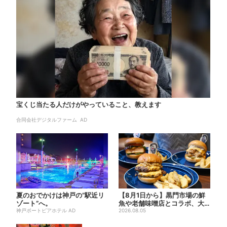
宝くじ当たる人だけがやっていること、教えます
合同会社デジタルファーム AD
夏のおでかけは神戸の”駅近リ
【8月1日から】黒門市場の鮮
ゾート”へ。
魚や老舗味噌店とコラボ、大
神戸ポートピアホテル AD
阪・なんばのホテルで“地域...
2026.08.05