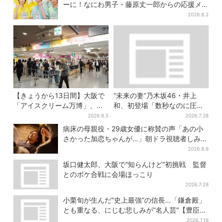
ーに！なにわ男子・藤原丈一郎からの応援メ
ッセージを告白
2026.8.2
【きょうから13日間】大阪で
“未来の妻”乃木坂46・井上
「アイスクリーム万博」、全
和、初登場「数秒なのに圧
国34ブランド・100種超…初
巻」…「豊臣兄弟！」第30回
2026.8.5
2026.7.28
登場の「チョコソフト」に行
あらすじ・清須会議
病床の母親役・29歳女優に称賛の声「あの小
列
さかった加恋ちゃんが…」朝ドラ視聴者しみじ
み
2026.8.6
坂口健太郎、大阪で“知らんけど”初挑戦 監督
とのボケ合戦に会場ほっこり
2026.7.28
小栗旬が生んだ“史上最強”の信長…「鎌倉殿」
とも重なる、にじむ悲しみが“名人芸”【豊臣兄
弟】
2026.7.16