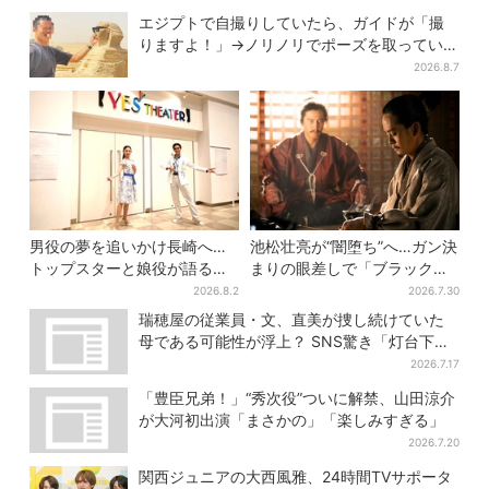
エジプトで自撮りしていたら、ガイドが「撮
りますよ！」→ノリノリでポーズを取っていた
ら…… 海外旅行でのトラブル防止策を
2026.8.7
男役の夢を追いかけ長崎へ…
池松壮亮が“闇堕ち”へ…ガン決
トップスターと娘役が語る
まりの眼差しで「ブラック秀
「ハウステンボス歌劇団」と
吉がログイン」【豊臣兄弟】
2026.8.2
2026.7.30
は？大阪で初公演開催
瑞穂屋の従業員・文、直美が捜し続けていた
母である可能性が浮上？ SNS驚き「灯台下暗
しすぎる」
2026.7.17
「豊臣兄弟！」“秀次役”ついに解禁、山田涼介
が大河初出演「まさかの」「楽しみすぎる」
2026.7.20
関西ジュニアの大西風雅、24時間TVサポータ