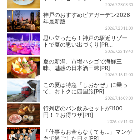
2026.7.28 08:30
神戸のおすすめビアガーデン2026
年最新版
2026.7.23 11:00
思い立ったら！神戸の駅近リゾー
トで夏の思い出づくり[PR…
2026.7.22 19:40
夏の新潟、市場ハシゴで海鮮三
昧、魅惑の日本酒三昧[PR]
2026.7.16 12:00
この夏は特急「しおかぜ」に乗っ
て、おトクに四国旅[PR]
2026.7.16 09:00
行列店のパン飲みセットが1100
円！？お得ワザ[PR]
2026.7.9 11:30
「仕事もお金もなくても…」マンゲ
キで過ごした日々[PR]