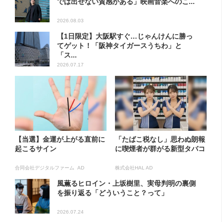
では出せない質感がある」映画音楽へのこ...
2026.08.03
【1日限定】大阪駅すぐ…じゃんけんに勝っ
てゲット！「阪神タイガースうちわ」と
「ス...
2026.07.17
【当選】金運が上がる直前に
「たばこ税なし」思わぬ朗報
起こるサイン
に喫煙者が群がる新型タバコ
合同会社デジタルファーム AD
株式会社HAL AD
風薫るヒロイン・上坂樹里、実母判明の裏側
を振り返る「どういうこと？って」
2026.07.24