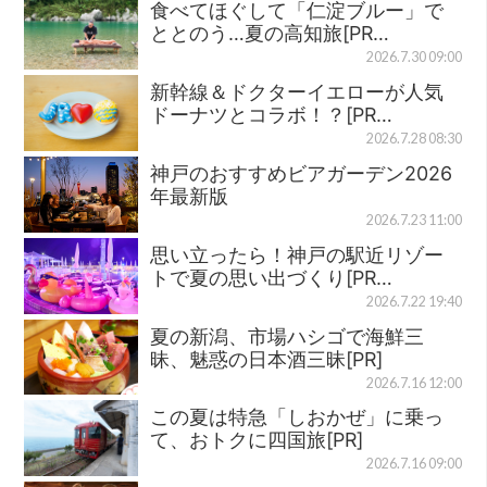
食べてほぐして「仁淀ブルー」で
ととのう…夏の高知旅[PR…
2026.7.30 09:00
新幹線＆ドクターイエローが人気
ドーナツとコラボ！？[PR…
2026.7.28 08:30
神戸のおすすめビアガーデン2026
年最新版
2026.7.23 11:00
思い立ったら！神戸の駅近リゾー
トで夏の思い出づくり[PR…
2026.7.22 19:40
夏の新潟、市場ハシゴで海鮮三
昧、魅惑の日本酒三昧[PR]
2026.7.16 12:00
この夏は特急「しおかぜ」に乗っ
て、おトクに四国旅[PR]
2026.7.16 09:00