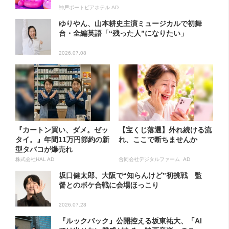
神戸ポートピアホテル AD
ゆりやん、山本耕史主演ミュージカルで初舞
台・全編英語「“残った人”になりたい」
2026.07.08
『カートン買い、ダメ。ゼッ
【宝くじ落選】外れ続ける流
タイ。』年間11万円節約の新
れ、ここで断ちませんか
型タバコが爆売れ
株式会社HAL AD
合同会社デジタルファーム AD
坂口健太郎、大阪で“知らんけど”初挑戦 監
督とのボケ合戦に会場ほっこり
2026.07.28
『ルックバック』公開控える坂東祐大、「AI