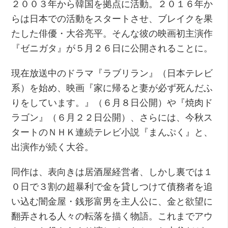
２００３年から韓国を拠点に活動。２０１６年か
らは日本での活動をスタートさせ、ブレイクを果
たした俳優・大谷亮平。そんな彼の映画初主演作
『ゼニガタ』が５月２６日に公開されることに。
現在放送中のドラマ『ラブリラン』（日本テレビ
系）を始め、映画『家に帰ると妻が必ず死んだふ
りをしています。』（６月８日公開）や『焼肉ド
ラゴン』（６月２２日公開）、さらには、今秋ス
タートのＮＨＫ連続テレビ小説『まんぷく』と、
出演作が続く大谷。
同作は、表向きは居酒屋経営者、しかし裏では１
０日で３割の超暴利で金を貸しつけて債務者を追
い込む闇金屋・銭形富男を主人公に、金と欲望に
翻弄される人々の転落を描く物語。これまでアウ