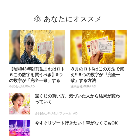
あなたにオススメ
【昭和43年以前生まれはロト
８月のロト6はこの方法で買
６この数字を買うべき】6つ
え!!６つの数字が『完全一
の数字が「完全一致」する
致』する方法
方...
株式会社MURA AD
株式会社MURA AD
宝くじの買い方、気づいた人から結果が変わ
っていく
合同会社デジタルファーム AD
今すぐリゾート行きたい！車がなくてもOK