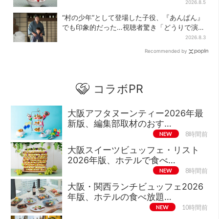
りの盆踊りも
2026.8.5
“村の少年”として登場した子役、『あんぱん』
でも印象的だった…視聴者驚き「どうりで演技
上手だと」
2026.8.3
Recommended by
コラボPR
大阪アフタヌーンティー2026年最
新版、編集部取材のおす…
NEW
8時間前
大阪スイーツビュッフェ・リスト
2026年版、ホテルで食べ…
NEW
8時間前
大阪・関西ランチビュッフェ2026
年版、ホテルの食べ放題…
NEW
10時間前