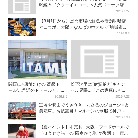
幹線＆ドクターイエロー」×人気ドーナツ店が
コラボ、手土産の切り札にも
2026.7.27
【8月1日から】黒門市場の鮮魚や老舗味噌店
とコラボ、大阪・なんばのホテルで“地域密
着”の限定バーガー
2026.8.5
関西に4店舗だけの“高級ドト
松下洸平は“伊賀越え”キャン
ール”…普通のドトールと、何
セル界隈…「この家康ほんと
が違う？コーヒーは約2倍の
憎たらしいな」【豊臣兄弟】
2026.8.5
2026.7.23
600円
宝塚や箕面でうきうき「おさるのジョージ×阪
急電車」お披露目！マルーンの制服で神戸・
宝塚・京都各線に添乗
2026.7.30
【夏イベント】即完も…大阪・フードホールで
「ほうせき箱」の“限定かき氷”が復活！一夜限