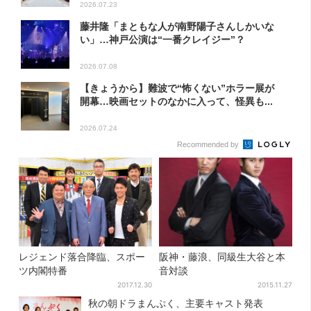
2026.07.23
藤井隆「まともな人が南野陽子さんしかいな
い」…神戸公演は“一番クレイジー”？
2026.07.08
【きょうから】難波で“怖くない”ホラー展が
開幕…映画セットのなかに入って、怪異も...
2026.07.24
Recommended by
レジェンド落合降臨、スポー
阪神・藤浪、同級生大谷と本
ツ内閣特番
音対談
2017.12.30
2015.11.27
秋の朝ドラまんぷく、主要キャスト発表