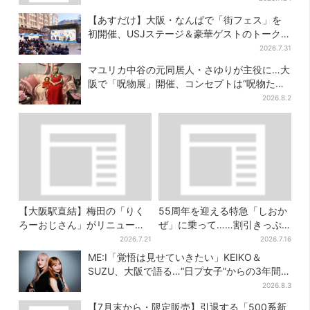
【あすだけ】大阪・なんばで「街フェス」を
初開催、USJステージ＆豪華ゲストのトークシ
ョーも！参加無料で
2026.7.31
マユリカ中谷の元同居人・さゆりが主役に…大
阪で「呪物展」開催、コンセプトは“呪物たち
のお茶会”
2026.8.2
【大阪駅直結】梅田の「りく
55周年を迎える特急「しおか
ろーおじさん」がリニューア
ぜ」に乗って……割引きっぷ
ル！チーズケーキ以外も充
で、松山・道後温泉と南予を
2026.7.21
2026.7.16
実…並ばず買える「ロッカ
満喫【大阪から愛媛へおトク
ME:I「覚悟は見せていきたい」KEIKO＆
ー」も設置
旅】
SUZU、大阪で語る…“日プ女子”からの3年間
と、7人で目指す夢
2026.8.3
【7月末から・限定販売】引退する「500系新