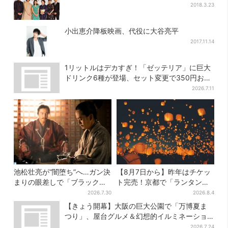
2018.3.23
小出恵介降板映画、代役に大谷亮平
2017.11.14
1リットルはデカすぎ！「ゼッテリア」に巨大
ドリンク6種が登場、セット変更で350円お得
に
2026.7.11
池松壮亮が“闇堕ち”へ…ガン決
【8月7日から】昨年はチケッ
まりの眼差しで「ブラック秀
ト完売！京都で「ランタンフ
吉がログイン」【豊臣兄弟】
ェス」、最大3500の光が夜空
2026.7.30
2026.8.4
に…会場には縁日も
【きょう開幕】大阪の巨大公園で「万博夏ま
つり」、屋台グルメ＆幻想的イルミネーショ
ン…計27日間開催
2026.7.24