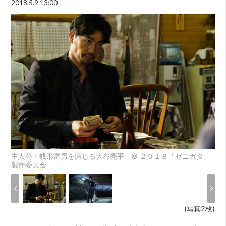
2018.5.9 13:00
主人公・銭形富男を演じる大谷亮平 © ２０１８「ゼニガタ」
製作委員会
(写真2枚)