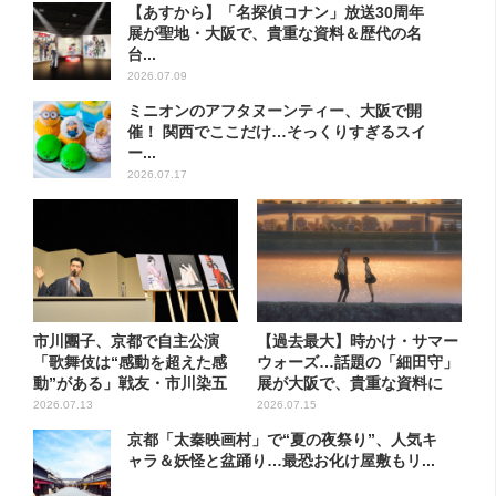
【あすから】「名探偵コナン」放送30周年
展が聖地・大阪で、貴重な資料＆歴代の名
台...
2026.07.09
ミニオンのアフタヌーンティー、大阪で開
催！ 関西でここだけ…そっくりすぎるスイ
ー...
2026.07.17
市川團子、京都で自主公演
【過去最大】時かけ・サマー
「歌舞伎は“感動を超えた感
ウォーズ…話題の「細田守」
動”がある」戦友・市川染五
展が大阪で、貴重な資料に
郎も
「泣...
2026.07.13
2026.07.15
京都「太秦映画村」で“夏の夜祭り”、人気キ
ャラ＆妖怪と盆踊り…最恐お化け屋敷もリ...