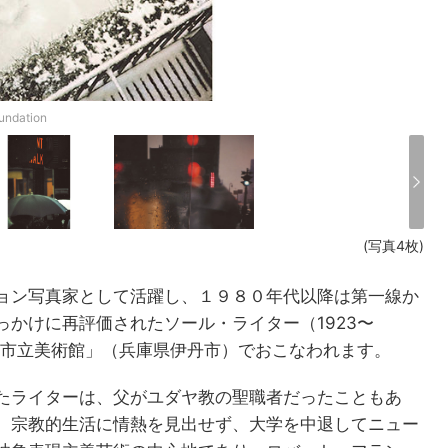
dation
(写真4枚)
ョン写真家として活躍し、１９８０年代以降は第一線か
かけに再評価されたソール・ライター（1923〜
丹市立美術館」（兵庫県伊丹市）でおこなわれます。
たライターは、父がユダヤ教の聖職者だったこともあ
、宗教的生活に情熱を見出せず、大学を中退してニュー