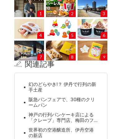
1
2
3
4
5
6
7
8
9
関連記事
幻のどらやき!？ 伊丹で行列の新
手土産
阪急パンフェアで、30種のクリ
ームパン
神戸の行列パンケーキ店による
「クレープ」専門店、梅田のフ…
世界初の空港醸造所、伊丹空港
の新店