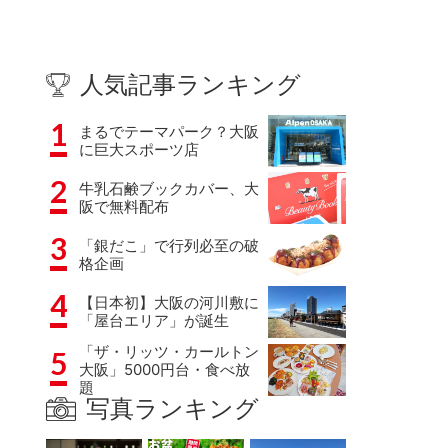
人気記事ランキング
1
まるでテーマパーク？大阪
に巨大スポーツ店
2
牛乳石鹸ブックカバー、大
阪で無料配布
3
「銀だこ」で行列必至の破
格企画
4
【日本初】大阪の河川敷に
「屋台エリア」が誕生
「ザ・リッツ・カールトン
5
大阪」5000円台・食べ放
題
写真ランキング