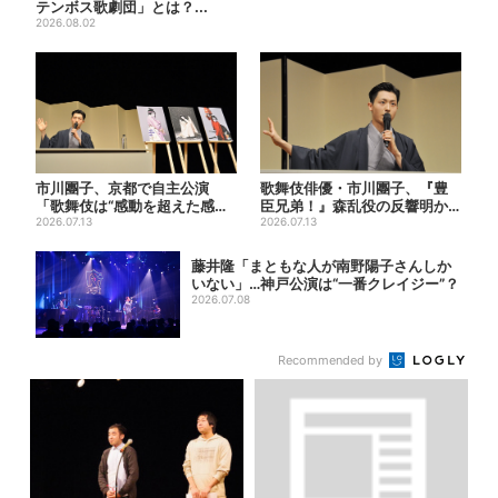
テンボス歌劇団」とは？...
2026.08.02
市川團子、京都で自主公演
歌舞伎俳優・市川團子、『豊
「歌舞伎は“感動を超えた感
臣兄弟！』森乱役の反響明か
動”がある」戦友・市川染五郎
2026.07.13
す「素顔の芝居が新鮮と…」
2026.07.13
も
藤井隆「まともな人が南野陽子さんしか
いない」…神戸公演は“一番クレイジー”？
2026.07.08
Recommended by