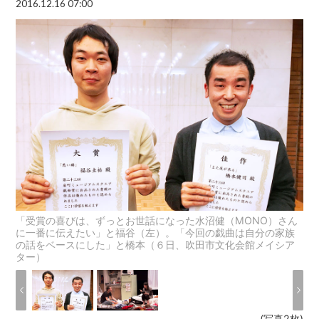
2016.12.16 07:00
「受賞の喜びは、ずっとお世話になった水沼健（MONO）さん
に一番に伝えたい」と福谷（左）。「今回の戯曲は自分の家族
の話をベースにした」と橋本（６日、吹田市文化会館メイシア
ター）
(写真2枚)