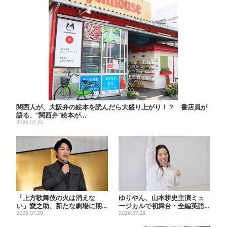
関西人が、大阪弁の絵本を読んだら大盛り上がり！？ 書店員が
語る、“関西弁”絵本が...
2026.07.25
「上方歌舞伎の火は消えな
ゆりやん、山本耕史主演ミュ
い」愛之助、新たな劇場に期
ージカルで初舞台・全編英語
待 “ルパン歌舞伎”は古典へ
2026.07.29
「“残った人”になりたい」
2026.07.08
の...