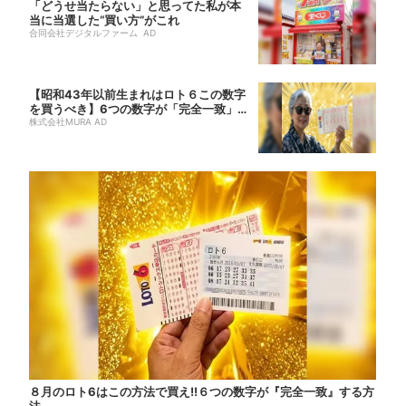
「どうせ当たらない」と思ってた私が本
当に当選した“買い方”がこれ
合同会社デジタルファーム AD
【昭和43年以前生まれはロト６この数字
を買うべき】6つの数字が「完全一致」す
る方...
株式会社MURA AD
８月のロト6はこの方法で買え!!６つの数字が『完全一致』する方
法