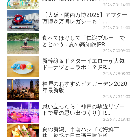
2026.7.31 14:00
【大阪・関西万博2025】アフター
万博＆万博レガシーも！…
2026.7.31 11:00
食べてほぐして「仁淀ブルー」で
ととのう…夏の高知旅[PR…
2026.7.30 09:00
新幹線＆ドクターイエローが人気
ドーナツとコラボ！？[PR…
2026.7.28 08:30
神戸のおすすめビアガーデン2026
年最新版
2026.7.23 11:00
思い立ったら！神戸の駅近リゾー
トで夏の思い出づくり[PR…
2026.7.22 19:40
夏の新潟、市場ハシゴで海鮮三
昧、魅惑の日本酒三昧[PR]