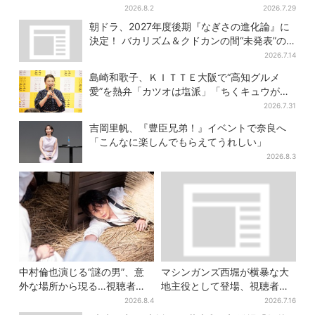
男子・藤原丈一郎からの応援
に視聴者驚き「横沢さんだけ
2026.8.2
2026.7.29
メッセージを告白
怒涛すぎる」
朝ドラ、2027年度後期『なぎさの進化論』に
決定！ バカリズム＆クドカンの間“未発表”の
期待作
2026.7.14
島崎和歌子、ＫＩＴＴＥ大阪で“高知グルメ
愛”を熱弁「カツオは塩派」「ちくキュウがお
つまみ」
2026.7.31
吉岡里帆、『豊臣兄弟！』イベントで奈良へ
「こんなに楽しんでもらえてうれしい」
2026.8.3
中村倫也演じる“謎の男”、意
マシンガンズ西堀が横暴な大
外な場所から現る…視聴者歓
地主役として登場、視聴者驚
喜「こんな登場シーンとは」
き「似てる人かと思った
2026.8.4
2026.7.16
ら…」