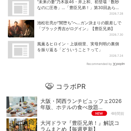
“未来の妻”乃木坂46・井上和、初登場「数秒
なのに圧巻」…「豊臣兄弟！」第30回あらす
じ・清須会議
2026.7.28
池松壮亮が“闇堕ち”へ…ガン決まりの眼差しで
「ブラック秀吉がログイン」【豊臣兄弟】
2026.7.30
風薫るヒロイン・上坂樹里、実母判明の裏側
を振り返る「どういうこと？って」
2026.7.24
Recommended by
コラボPR
大阪・関西ランチビュッフェ2026
年版、ホテルの食べ放題…
NEW
4時間前
大河ドラマ『豊臣兄弟！』解説コ
ラムまとめ【毎週更新】