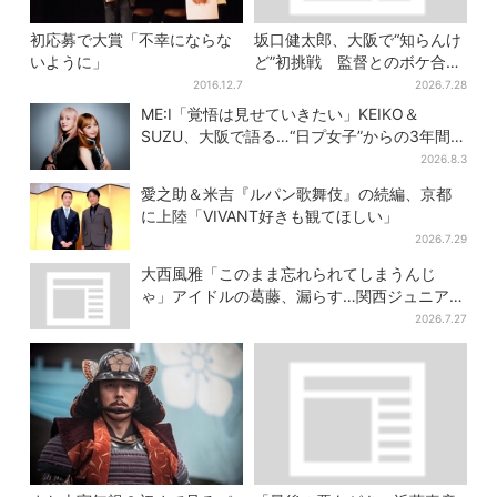
初応募で大賞「不幸にならな
坂口健太郎、大阪で“知らんけ
いように」
ど”初挑戦 監督とのボケ合戦
に会場ほっこり
2016.12.7
2026.7.28
ME:I「覚悟は見せていきたい」KEIKO＆
SUZU、大阪で語る…“日プ女子”からの3年間
と、7人で目指す夢
2026.8.3
愛之助＆米吉『ルパン歌舞伎』の続編、京都
に上陸「VIVANT好きも観てほしい」
2026.7.29
大西風雅「このまま忘れられてしまうんじ
ゃ」アイドルの葛藤、漏らす…関西ジュニア特
番で“本音”
2026.7.27