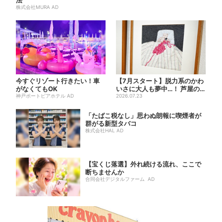
株式会社MURA AD
今すぐリゾート行きたい！車
【7月スタート】脱力系のかわ
がなくてもOK
いさに大人も夢中…！ 芦屋の
神戸ポートピアホテル AD
美術館で「チェコ絵本」展...
2026.07.23
「たばこ税なし」思わぬ朗報に喫煙者が
群がる新型タバコ
株式会社HAL AD
【宝くじ落選】外れ続ける流れ、ここで
断ちませんか
合同会社デジタルファーム AD