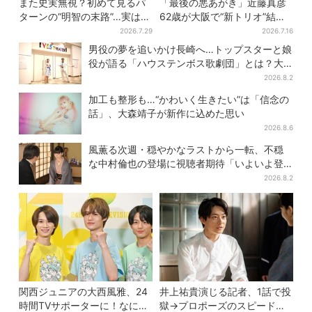
また史実無視？初めて見るパ
「最後の悪あがき」近藤真彦
ターンの“明智の末路”…実は、
62歳が大阪で“新トリオ”結
ありえなくもない！？【豊臣
成？メッセ黒田との「街ブ
2026.7.29
2026.7.16
兄弟】
ラ」志願し天満橋、京橋へ
男役の夢を追いかけ長崎へ…トップスターと娘
役が語る「ハウステンボス歌劇団」とは？大
阪で初公演開催
2026.8.2
加工も整形も…“かわいく生きたい”は「信念の
話」、大森靖子が新作に込めた思い
2026.8.6
風薫る次週・穏やかなラストから一転、不穏
な中村倫也の登場に視聴者期待「いよいよ登
場だ」
2026.8.2
関西ジュニアの大西風雅、24
井上祐貴演じる記者、1話で投
時間TVサポーターに！なにわ
獄→プロポーズのスピード感