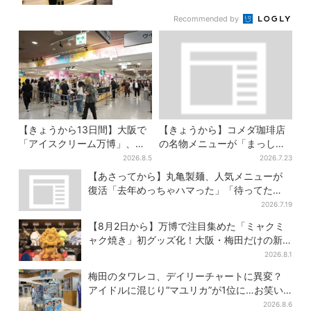
Recommended by
【きょうから13日間】大阪で
【きょうから】コメダ珈琲店
「アイスクリーム万博」、全
の名物メニューが「まっし
国34ブランド・100種超…初
ろ」に…期間限定の2品が登場
2026.8.5
2026.7.23
登場の「チョコソフト」に行
【あさってから】丸亀製麺、人気メニューが
列
復活「去年めっちゃハマった」「待ってた
よ！」「夏の救世主」
2026.7.19
【8月2日から】万博で注目集めた「ミャクミ
ャク焼き」初グッズ化！大阪・梅田だけの新
商品が登場
2026.8.1
梅田のタワレコ、デイリーチャートに異変？
アイドルに混じり“マユリカ”が1位に…お笑い
が強すぎる理由とは
2026.8.6