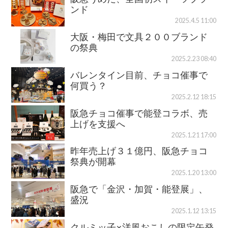
ンド
2025.4.5 11:00
大阪・梅田で文具２００ブランド
の祭典
2025.2.23 08:40
バレンタイン目前、チョコ催事で
何買う？
2025.2.12 18:15
阪急チョコ催事で能登コラボ、売
上げを支援へ
2025.1.21 17:00
昨年売上げ３１億円、阪急チョコ
祭典が開幕
2025.1.20 13:00
阪急で「金沢・加賀・能登展」、
盛況
2025.1.12 13:15
クルミッ子×洋風おこしの限定缶発