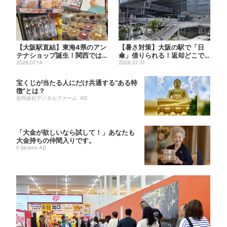
【大阪駅直結】東海4県のアン
【暑さ対策】大阪の駅で「日
テナショップ誕生！関西では
傘」借りられる！返却どこで
ここでしか買えない限定グル...
2026.07.14
もOK、熱中症対策にシェア
2026.07.31
サ...
宝くじが当たる人にだけ共通する“ある特
徴”とは？
合同会社デジタルファーム AD
「大金が欲しいなら試して！」あなたも
大金持ちの仲間入りです。
Il Sereno AD