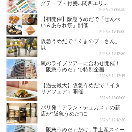
グテープ・付箋…関西エリ…
2026.5.29 06:30
【初開催】阪急うめだで「せんべ
い＆あられ祭」開催
2026.5.19 19:00
阪急うめだで「くまのプーさん」
展
2026.5.19 12:30
嵐のライブツアーに合わせ開催！
「阪急うめだ」で特別企画
2026.5.14 12:15
【過去最大】阪急うめだで「イタ
リアフェア」開催
2026.5.13 08:00
パリ発「アラン・デュカス」の新
店が“阪急うめだ”に
2026.5.12 16:30
「阪急うめだ」だけ...手土産スイー