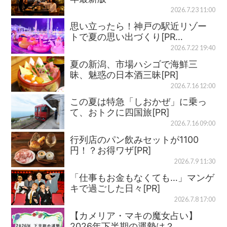
2026.7.23 11:00
思い立ったら！神戸の駅近リゾー
トで夏の思い出づくり[PR…
2026.7.22 19:40
夏の新潟、市場ハシゴで海鮮三
昧、魅惑の日本酒三昧[PR]
2026.7.16 12:00
この夏は特急「しおかぜ」に乗っ
て、おトクに四国旅[PR]
2026.7.16 09:00
行列店のパン飲みセットが1100
円！？お得ワザ[PR]
2026.7.9 11:30
「仕事もお金もなくても…」マンゲ
キで過ごした日々[PR]
2026.7.8 17:00
【カメリア・マキの魔女占い】
2026年下半期の運勢は？