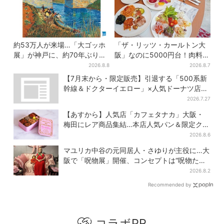
約53万人が来場…「大ゴッホ
「ザ・リッツ・カールトン大
展」が神戸に、約70年ぶり
阪」なのに5000円台！肉料
『アルルの跳ね橋』来日！お
理、スイーツ、パンまで…約
2026.8.8
2026.8.7
得な限定チケット販売も
50種類が食べ放題
【7月末から・限定販売】引退する「500系新
幹線＆ドクターイエロー」×人気ドーナツ店が
コラボ、手土産の切り札にも
2026.7.27
【あすから】人気店「カフェタナカ」大阪・
梅田にレア商品集結…本店人気パン＆限定クッ
キー缶も！ 7日間の夏イベント
2026.8.6
マユリカ中谷の元同居人・さゆりが主役に…大
阪で「呪物展」開催、コンセプトは“呪物たち
のお茶会”
2026.8.2
Recommended by
コラボPR