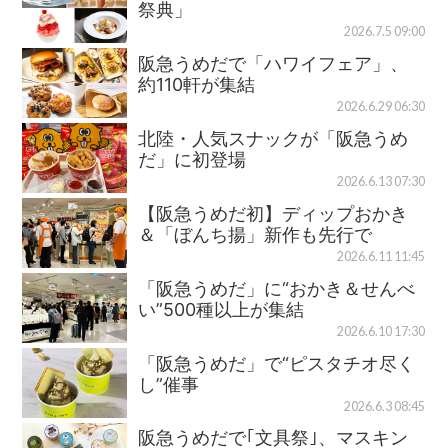
祭典」
2026.7.5 09:00
阪急うめだで「ハワイフェア」、
約110軒が集結
2026.6.29 06:30
北陸・人気スナックが「阪急うめ
だ」に初登場
2026.6.13 07:30
【阪急うめだ初】ディップおかき
＆「ぼんち揚」新作も先行で
2026.6.11 11:45
「阪急うめだ」に“おかき＆せんべ
い”500種以上が集結
2026.6.10 17:30
「阪急うめだ」で“ピスタチオ尽く
し”催事
2026.6.3 08:45
阪急うめだで｢文具祭｣、マスキン