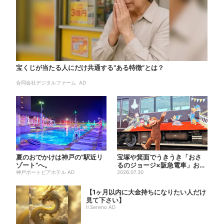
宝くじが当たる人にだけ共通する“ある特徴”とは？
合同会社デジタルファーム AD
夏のおでかけは神戸の”駅近リ
宝塚や箕面でうきうき「おさ
ゾート”へ。
るのジョージ×阪急電車」お披
神戸ポートピアホテル AD
露目！マルーンの制服で神戸...
2026.07.30
【1ヶ月以内に大金持ちになりたい人だけ
見て下さい】
Il Sereno AD