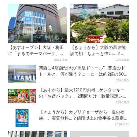
【あすオープン】大阪・梅田
【きょうから】大阪の温泉施
に「まるでテーマパーク」な
設で初！ちょっと怖い…？体
巨大スポーツ店、461ブラン
験型イベント、限定グルメ＆
2026.8.6
2026.8.8
ド集結！ 6フロアをまとめて
盆踊りも
関西に4店舗だけの“高級ドトール”…普通のド
紹介
トールと、何が違う？コーヒーは約2倍の600
円
2026.8.5
【あすから】最大1210円お得…ケンタッキー
の「お盆パック」、2週間だけ！数量限定シー
ル付き
2026.8.3
【きょうから】カプリチョーザから「夏の福
袋」、実質無料…？値段以上の食事券＆限定ア
イテム付き
2026.7.31