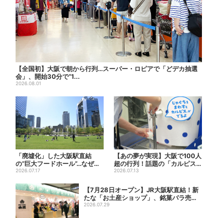
【全国初】大阪で朝から行列…スーパー・ロピアで「どデカ抽選
会」、開始30分で“1...
2026.08.01
「廃墟化」した大阪駅直結
【あの夢が実現】大阪で100人
の“巨大フードホール”…なぜ？
超の行列！話題の「カルピス
実は、梅田ランチ＆カフェ...
2026.07.17
じゃぐち」本格始動、20...
2026.07.13
【7月28日オープン】JR大阪駅直結！新
たな「お土産ショップ」、銘菓バラ売り
で地...
2026.07.29