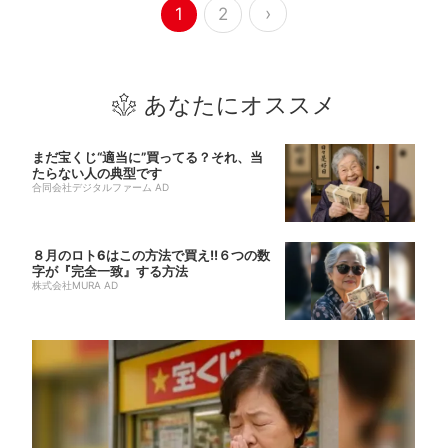
›
1
2
あなたにオススメ
まだ宝くじ“適当に”買ってる？それ、当
たらない人の典型です
合同会社デジタルファーム AD
８月のロト6はこの方法で買え!!６つの数
字が『完全一致』する方法
株式会社MURA AD