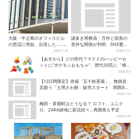
大阪・中之島のオフィスビル
謎多き用務員・万作と院長の
の窓辺に突如、出現した……
意外な関係が判明、SNS驚き
巨大インコ「何かいる」「朝
「そうだったのか」
2026.7.29
2026.7.27
からビビった」、その正体と
【あすから】どの世代？マクドのハッピーセ
は？
ットに“ポケモンおもちゃ”、歴代30匹に「懐
かしい」と喜びの声
2026.8.5
【12日間限定】赤福「五十鈴茶屋」、無病息
災願う「土用さわ餅」販売スタート 関西8カ
所でも買える
2026.7.15
梅田・茶屋町はどうなる？ ロフト、ユニク
ロ、ZARA跡地に新店続々…再開発も予定
2026.7.10