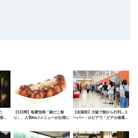
た
【3日間】毎夏恒例「銀だこ祭
【全国初】大阪で朝から行列…ス
登
り」、人気No.1メニューがお得に
ーパー・ロピアで「どデカ抽選
会」、開始30分で“1...