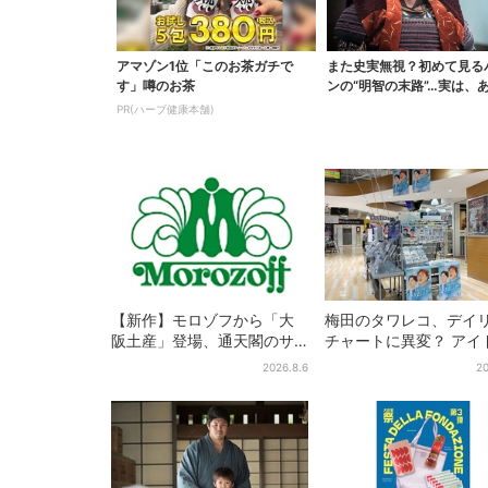
アマゾン1位「このお茶ガチで
また史実無視？初めて見る
す」噂のお茶
ンの“明智の末路”…実は、
なくもない！？【豊...
PR(ハーブ健康本舗)
【新作】モロゾフから「大
梅田のタワレコ、デイ
阪土産」登場、通天閣のサ
チャートに異変？ アイ
クサクスイーツ 6カ所で順
に混じり“マユリカ”が1
2026.8.6
20
次発売
に…お笑いが強すぎる
は