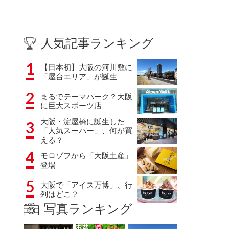
人気記事ランキング
1
【日本初】大阪の河川敷に
「屋台エリア」が誕生
2
まるでテーマパーク？大阪
に巨大スポーツ店
大阪・淀屋橋に誕生した
3
「人気スーパー」、何が買
える？
4
モロゾフから「大阪土産」
登場
5
大阪で「アイス万博」、行
列はどこ？
写真ランキング