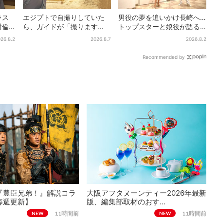
ラス
エジプトで自撮りしていた
男役の夢を追いかけ長崎へ…
村倫
ら、ガイドが「撮ります
トップスターと娘役が語る
「い
よ！」→ノリノリでポーズ
「ハウステンボス歌劇団」
26.8.2
2026.8.7
2026.8.2
を取っていたら…… 海外旅
とは？大阪で初公演開催
行でのトラブル防止策を
Recommended by
『豊臣兄弟！』解説コラ
大阪アフタヌーンティー2026年最新
毎週更新】
版、編集部取材のおす…
11時間前
11時間前
NEW
NEW