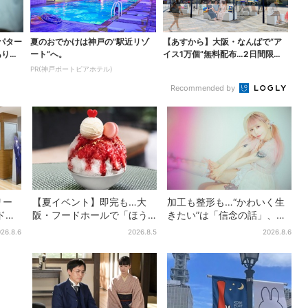
パター
夏のおでかけは神戸の”駅近リゾ
【あすから】大阪・なんばで“ア
ありえ
ート”へ。
イス1万個”無料配布…2日間限定
で、ロッテの人気商...
PR(神戸ポートピアホテル)
Recommended by
リー
【夏イベント】即完も…大
加工も整形も…“かわいく生
ドル
阪・フードホールで「ほう
きたい”は「信念の話」、大
位
せき箱」の“限定かき氷”が復
森靖子が新作に込めた思い
26.8.6
2026.8.5
2026.8.6
理由と
活！一夜限りの盆踊りも