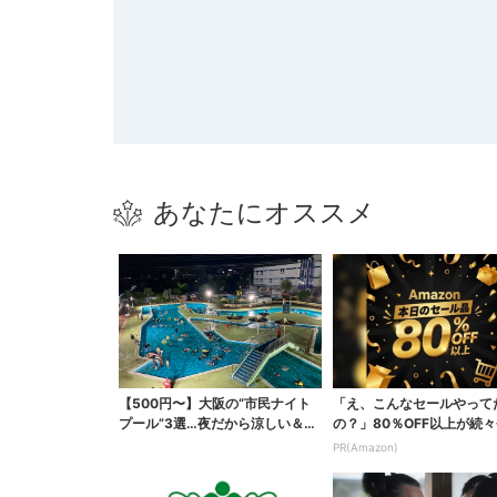
あなたにオススメ
【500円〜】大阪の“市民ナイト
「え、こんなセールやって
プール”3選…夜だから涼しい＆コ
の？」80％OFF以上が続々
スパ最強
場！Amazonの本気が...
PR(Amazon)