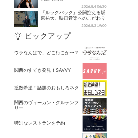
2026.8.4 06:30
『ルックバック』公開控える坂
東祐大、映画音楽へのこだわり
2026.8.3 19:00
ピックアップ
ウラなんばで、どこ行こか〜？
関西のすてき発見！SAVVY
拡散希望！話題のおもしろネタ
関西のヴィーガン・グルテンフ
リー
特別なレストランを予約