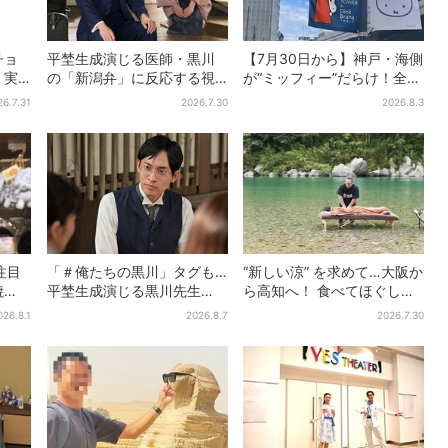
チョ
平埜生成演じる医師・黒川
【7月30日から】神戸・海側
、実
の「新潟弁」に反応する視
が“ミッフィー”だらけ！全16
食事券
聴者続出「グッときた」
施設でパン、スイーツ、ナ
26.7.31
2026.7.30
2026.8.3
イトマーケットも
注目
「＃俺たちの黒川」タグも…
“新しい涼” を求めて…大阪か
焼
平埜生成演じる黒川先生
ら高知へ！ 食べてほぐして
・梅
の“退場”にSNS悲鳴「もっと
「仁淀ブルー」でととのう
026.8.1
2026.8.7
2026.7.30
見たかった」
体験旅【2026夏最新版】