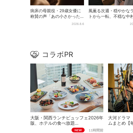
病床の母親役・29歳女優に
風薫る次週・穏やかな
称賛の声「あの小さかった
トから一転、不穏な中
加恋ちゃんが…」朝ドラ視聴
也の登場に視聴者期待
2026.8.6
20
者しみじみ
よいよ登場だ」
コラボPR
大阪・関西ランチビュッフェ2026年
大河ドラマ
版、ホテルの食べ放題…
ムまとめ【
11時間前
NEW