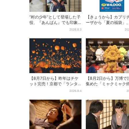
“村の少年”として登場した子
【きょうから】カプリ
役、『あんぱん』でも印象
ーザから「夏の福袋」
的だった…視聴者驚き「どう
質無料…？値段以上の
2026.8.3
20
りで演技上手だと」
＆限定アイテム付き
【8月7日から】昨年はチケ
【8月2日から】万博で
ット完売！京都で「ランタ
集めた「ミャクミャク
ンフェス」、最大3500の光
き」初グッズ化！大阪
2026.8.4
2
が夜空に…会場には縁日も
田だけの新商品が登場