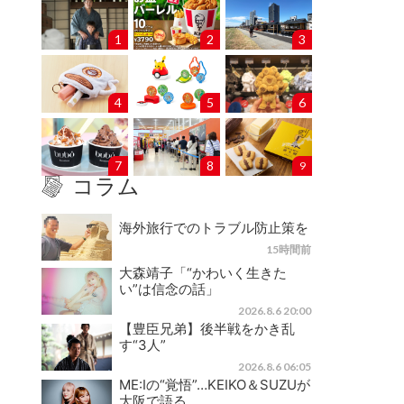
1
2
3
4
5
6
7
8
9
コラム
海外旅行でのトラブル防止策を
15時間前
大森靖子「“かわいく生きた
い”は信念の話」
2026.8.6 20:00
【豊臣兄弟】後半戦をかき乱
す“3人”
2026.8.6 06:05
ME:Iの“覚悟”…KEIKO＆SUZUが
大阪で語る