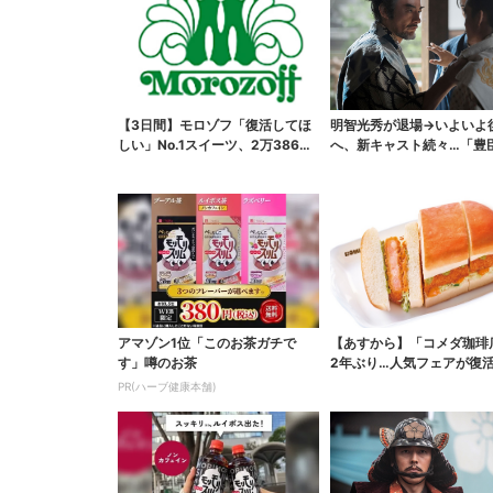
【3日間】モロゾフ「復活してほ
明智光秀が退場→いよいよ
しい」No.1スイーツ、2万3865
へ、新キャスト続々…「豊
票から選ばれた...
弟！」振り返り＆第30...
アマゾン1位「このお茶ガチで
【あすから】「コメダ珈琲
す」噂のお茶
2年ぶり…人気フェアが復活
ワイ旅行が当たる”...
PR(ハーブ健康本舗)