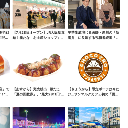
後半戦
【7月28日オープン】JR大阪駅直
平埜生成演じる医師・黒川の「新
臣兄
結！新たな「お土産ショップ」、
潟弁」に反応する視聴者続出「グ
銘菓バラ売りで地...
ッときた」
店」で
【あすから】完売続出…銀だこ
【きょうから】限定ポーチは今だ
！“ハ
「夏の回数券」、“最大2811円”お
け…サンマルクカフェ初の「夏福
得に！数量限定で
袋」、実質無料でレア...