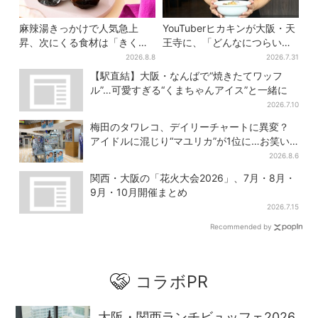
麻辣湯きっかけで人気急上
YouTuberヒカキンが大阪・天
昇、次にくる食材は「きくら
王寺に、「どんなにつらい時
げ」？ お菓子もヒット、購入
でも…」ラーメン愛＆兄セイ
2026.8.8
2026.7.31
者9割超が女性
キンとの思い出を語る
【駅直結】大阪・なんばで“焼きたてワッフ
ル”…可愛すぎる“くまちゃんアイス”と一緒に
2026.7.10
梅田のタワレコ、デイリーチャートに異変？
アイドルに混じり“マユリカ”が1位に…お笑い
が強すぎる理由とは
2026.8.6
関西・大阪の「花火大会2026」、7月・8月・
9月・10月開催まとめ
2026.7.15
Recommended by
コラボPR
大阪・関西ランチビュッフェ2026