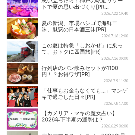
思い立ったら！神戸の駅近リゾー
トで夏の思い出づくり[PR…
2026.7.22 19:40
夏の新潟、市場ハシゴで海鮮三
昧、魅惑の日本酒三昧[PR]
2026.7.16 12:00
この夏は特急「しおかぜ」に乗っ
て、おトクに四国旅[PR]
2026.7.16 09:00
行列店のパン飲みセットが1100
円！？お得ワザ[PR]
2026.7.9 11:30
「仕事もお金もなくても…」マンゲ
キで過ごした日々[PR]
2026.7.8 17:00
【カメリア・マキの魔女占い】
2026年下半期の運勢は？
2026.6.29 06:00