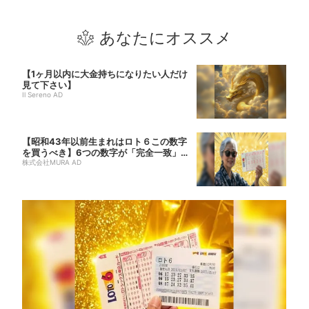
あなたにオススメ
【1ヶ月以内に大金持ちになりたい人だけ
見て下さい】
Il Sereno AD
【昭和43年以前生まれはロト６この数字
を買うべき】6つの数字が「完全一致」す
る方...
株式会社MURA AD