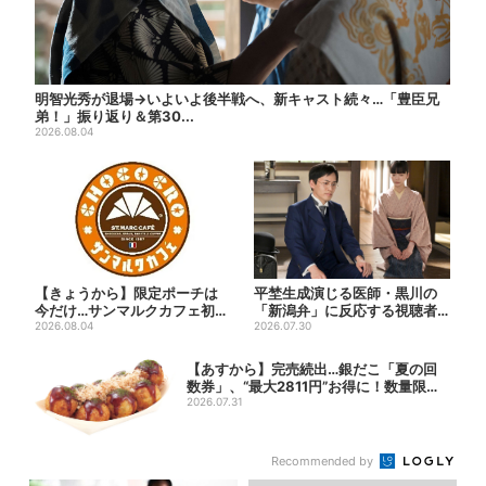
明智光秀が退場→いよいよ後半戦へ、新キャスト続々…「豊臣兄
弟！」振り返り＆第30...
2026.08.04
【きょうから】限定ポーチは
平埜生成演じる医師・黒川の
今だけ…サンマルクカフェ初の
「新潟弁」に反応する視聴者
「夏福袋」、実質無料でレア...
2026.08.04
続出「グッときた」
2026.07.30
【あすから】完売続出…銀だこ「夏の回
数券」、“最大2811円”お得に！数量限定
で
2026.07.31
Recommended by