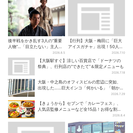
後半戦をかき乱す3人の“重要
【行列】大阪・梅田に「巨大
人物”…「目立たない」主人
アイスガチャ」出現！50人以
公・仲野太賀も、モブキャラ
上が列…初日は即終了、残る
2026.8.5
2026.7.10
→覚醒へ【豊臣兄弟】
開催日は？
【大阪駅すぐ】涼しい百貨店で「ドーナツの
祭典」、行列店の“できたて”＆限定メニューも
2026.7.18
大阪・中之島のオフィスビルの窓辺に突如、
出現した……巨大インコ「何かいる」「朝から
ビビった」、その正体とは？
2026.7.29
【きょうから】セブンで「カレーフェス」、
人気店監修メニューなど全15品！お得な割引
キャンペーンは2週間だけ
2026.8.4