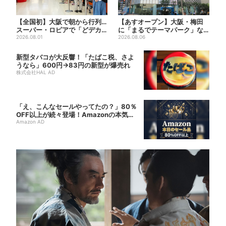
【全国初】大阪で朝から行列…
【あすオープン】大阪・梅田
スーパー・ロピアで「どデカ
に「まるでテーマパーク」な
抽選会」、開始30分で“1...
2026.08.01
巨大スポーツ店、461ブラン...
2026.08.06
新型タバコが大反響！「たばこ税、さよ
うなら」600円→83円の新型が爆売れ
株式会社HAL AD
「え、こんなセールやってたの？」80％
OFF以上が続々登場！Amazonの本気
が...
Amazon AD