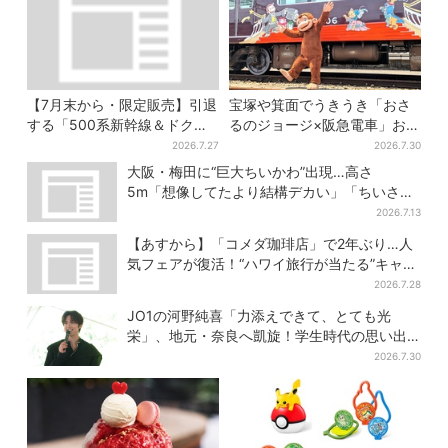
【7月末から・限定販売】引退
宝塚や箕面でうきうき「おさ
する「500系新幹線＆ドクタ
るのジョージ×阪急電車」お披
ーイエロー」×人気ドーナツ店
露目！マルーンの制服で神
2026.7.27
2026.7.30
がコラボ、手土産の切り札に
戸・宝塚・京都各線に添乗
大阪・梅田に“巨大ちいかわ”出現…高さ
も
5m「想像してたより結構デカい」「ちいさ…
くはない」
2026.7.13
【あすから】「コメダ珈琲店」で2年ぶり…人
気フェアが復活！“ハワイ旅行が当たる”キャン
ペーンも
2026.7.28
JO1の河野純喜「力添えできて、とても光
栄」、地元・奈良へ凱旋！学生時代の思い出
エピソードも
2026.7.30