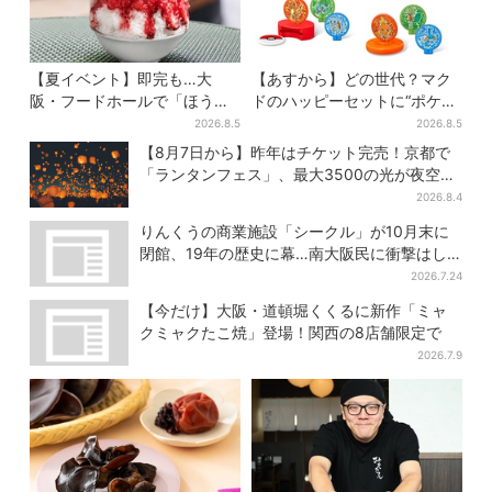
【夏イベント】即完も…大
【あすから】どの世代？マク
阪・フードホールで「ほうせ
ドのハッピーセットに“ポケモ
き箱」の“限定かき氷”が復
ンおもちゃ”、歴代30匹に「懐
2026.8.5
2026.8.5
活！一夜限りの盆踊りも
かしい」と喜びの声
【8月7日から】昨年はチケット完売！京都で
「ランタンフェス」、最大3500の光が夜空
に…会場には縁日も
2026.8.4
りんくうの商業施設「シークル」が10月末に
閉館、19年の歴史に幕…南大阪民に衝撃はし
る
2026.7.24
【今だけ】大阪・道頓堀くくるに新作「ミャ
クミャクたこ焼」登場！関西の8店舗限定で
2026.7.9