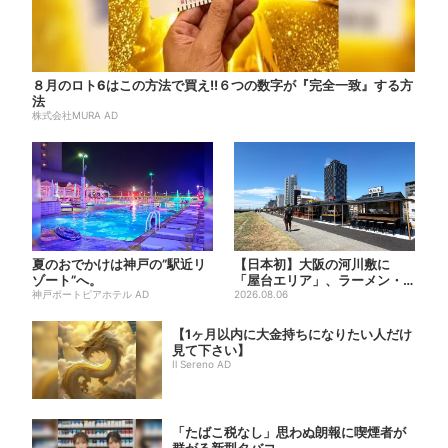
８月のロト6はこの方法で買え!!６つの数字が『完全一致』する方
法
株式会社MURA AD
夏のおでかけは神戸の”駅近リ
【日本初】大阪の河川敷に
ゾート”へ。
「屋台エリア」、ラーメン・
神戸ポートピアホテル AD
焼肉・しゃぶしゃぶ・カフェ
2026.08.06
まで...
【1ヶ月以内に大金持ちになりたい人だけ
見て下さい】
Il Sereno AD
「たばこ税なし」思わぬ朗報に喫煙者が