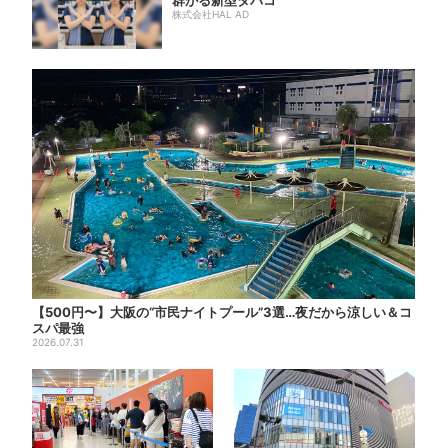
群がる新型タバコ
株式会社HAL AD
【500円〜】大阪の“市民ナイトプール”3選…夜だから涼しい＆コ
スパ最強
2026.07.31