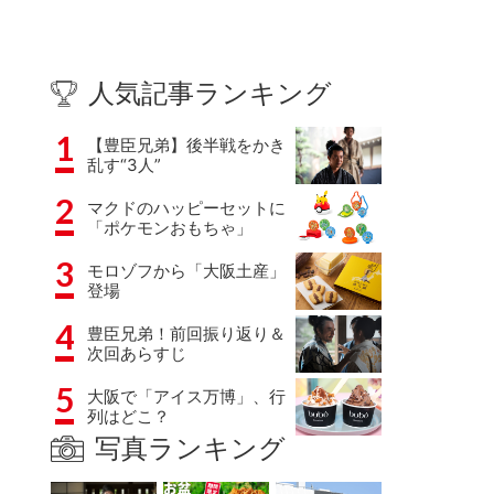
人気記事ランキング
1
【豊臣兄弟】後半戦をかき
乱す“3人”
2
マクドのハッピーセットに
「ポケモンおもちゃ」
3
モロゾフから「大阪土産」
登場
4
豊臣兄弟！前回振り返り＆
次回あらすじ
5
大阪で「アイス万博」、行
列はどこ？
写真ランキング