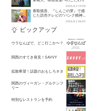
2026.8.3 19:00
香取慎吾、『しんごの芽』で感
じた読売テレビの“パンク精神…
2026.8.1 06:45
ピックアップ
ウラなんばで、どこ行こか〜？
関西のすてき発見！SAVVY
拡散希望！話題のおもしろネタ
関西のヴィーガン・グルテンフ
リー
特別なレストランを予約