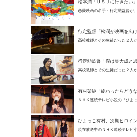
松本潤「ＵＳＪに行きたい
恋愛映画の名手・行定勲監督が
行定監督「松潤が映画を広
高校教師とその生徒だった２人
行定勲監督「僕は集大成と
高校教師とその生徒だった２人
有村架純「終わったらどう
ＮＨＫ連続テレビ小説の『ひよ
ひよっこ有村、次期ヒロイ
現在放送中のＮＨＫ連続テレビ小