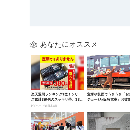
あなたにオススメ
楽天週間ランキング1位！シリー
宝塚や箕面でうきうき「お
ズ累計3億包のスッキリ茶。380
ジョージ×阪急電車」お披
円でお試し
マルーンの制服で神戸...
PR(ハーブ健康本舗)