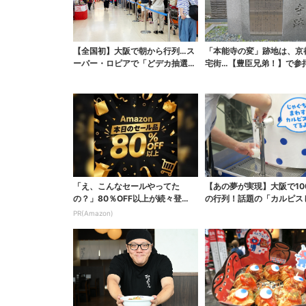
【全国初】大阪で朝から行列…ス
「本能寺の変」跡地は、京
ーパー・ロピアで「どデカ抽選
宅街…【豊臣兄弟！】で参
会」、開始30分で“1...
増、本能寺が語る“大河...
「え、こんなセールやってた
【あの夢が実現】大阪で10
の？」80％OFF以上が続々登
の行列！話題の「カルピス
場！Amazonの本気が...
ち」本格始動、20...
PR(Amazon)