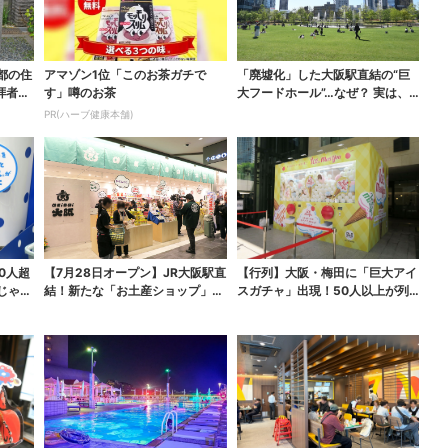
都の住
アマゾン1位「このお茶ガチで
「廃墟化」した大阪駅直結の“巨
拝者
す」噂のお茶
大フードホール”…なぜ？ 実は、
梅田ランチ＆カフェ...
PR(ハーブ健康本舗)
0人超
【7月28日オープン】JR大阪駅直
【行列】大阪・梅田に「巨大アイ
じゃぐ
結！新たな「お土産ショップ」、
スガチャ」出現！50人以上が列…
銘菓バラ売りで地...
初日は即終了、残る...