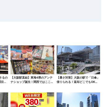
さるの
【大阪駅直結】東海4県のアンテ
【暑さ対策】大阪の駅で「日傘」
露目！
ナショップ誕生！関西ではここで
借りられる！返却どこでもOK、
しか買えない限定グル...
熱中症対策にシェアサ...