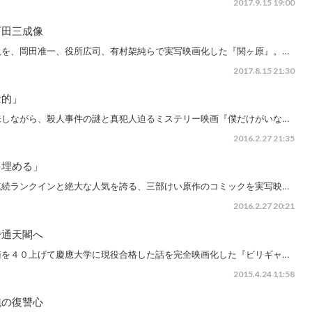
2017.9.15 19:00
石田三成像
説を、岡田准一、役所広司、有村架純らで実写映画化した『関ヶ原』。…
2017.8.15 21:30
士的」
来しながら、殺人事件の謎と真犯人迫るミステリー映画『僕だけがいな…
2016.2.27 21:35
を埋める」
連続ランクインと絶大な人気を誇る、三部けい原作のコミックを実写映…
2016.2.27 20:21
で通天閣へ
値を４０上げて慶應大学に現役合格した話を完全映画化した『ビリギャ…
2015.4.24 11:58
純の復讐心