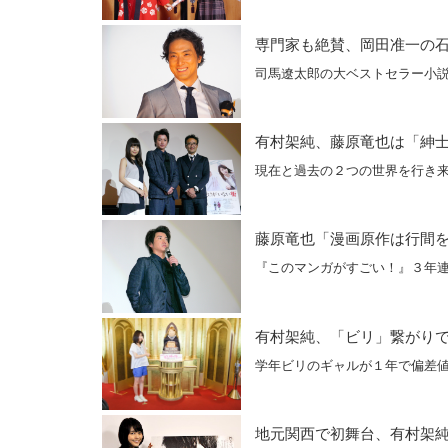
専門家も絶賛、岡田准一の
司馬遼太郎の大ベストセラー小
有村架純、藤原竜也は「紳
現在と過去の２つの世界を行き
藤原竜也「漫画原作は行間
『このマンガがすごい！』３年
有村架純、「ビリ」繋がり
学年ビリのギャルが１年で偏差
地元関西で初舞台、有村架