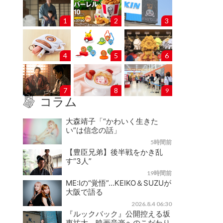
1
2
3
4
5
6
7
8
9
コラム
大森靖子「“かわいく生きた
い”は信念の話」
5時間前
【豊臣兄弟】後半戦をかき乱
す“3人”
19時間前
ME:Iの“覚悟”…KEIKO＆SUZUが
大阪で語る
2026.8.4 06:30
『ルックバック』公開控える坂
東祐大、映画音楽へのこだわり