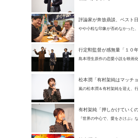
評論家が奔放鼎談、ベスト
やや小粒な印象が否めなかった
行定勲監督が感無量「１０
島本理生原作の恋愛小説を映画
松本潤「有村架純はマッチ
嵐の松本潤＆有村架純を迎え、
有村架純「押しかけていく
『世界の中心で、愛をさけぶ』