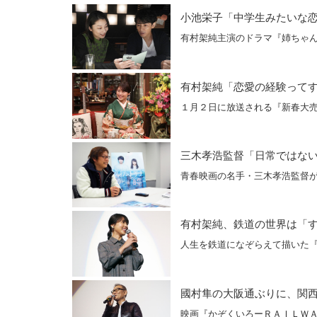
小池栄子「中学生みたいな
有村架純主演のドラマ『姉ちゃ
有村架純「恋愛の経験って
１月２日に放送される『新春大
三木孝浩監督「日常ではな
青春映画の名手・三木孝浩監督
有村架純、鉄道の世界は「
人生を鉄道になぞらえて描いた
國村隼の大阪通ぶりに、関
映画『かぞくいろーＲＡＩＬＷＡ