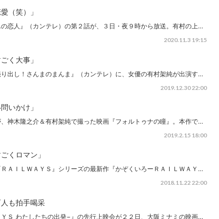
恋愛（笑）」
んの恋人』（カンテレ）の第２話が、３日・夜９時から放送。有村の上…
2020.11.3 19:15
すごく大事」
売り出し！さんまのまんま』（カンテレ）に、女優の有村架純が出演す…
2019.12.30 22:00
い問いかけ」
が、神木隆之介＆有村架純で撮った映画『フォルトゥナの瞳』。本作で…
2019.2.15 18:00
すごくロマン」
『ＲＡＩＬＷＡＹＳ』シリーズの最新作『かぞくいろーＲＡＩＬＷＡＹ…
2018.11.22 22:00
西人も拍手喝采
ＹＳ わたしたちの出発−』の先行上映会が２２日、大阪ミナミの映画…