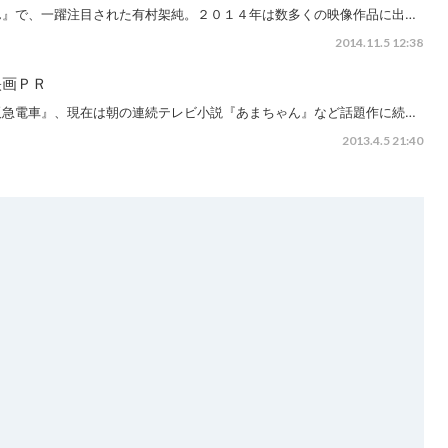
ん』で、一躍注目された有村架純。２０１４年は数多くの映像作品に出…
2014.11.5 12:38
映画ＰＲ
阪急電車』、現在は朝の連続テレビ小説『あまちゃん』など話題作に続…
2013.4.5 21:40