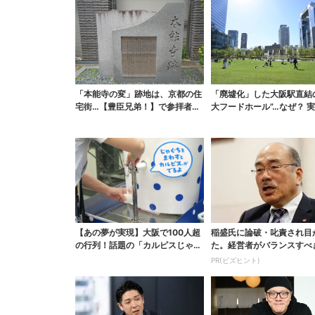
「本能寺の変」跡地は、京都の住
「廃墟化」した大阪駅直結
宅街…【豊臣兄弟！】で参拝者
大フードホール”…なぜ？ 
増、本能寺が語る“大河...
梅田ランチ＆カフェ...
【あの夢が実現】大阪で100人超
稲盛氏に論破・叱責され目
の行列！話題の「カルピスじゃぐ
た。経営者がバランスすべ
ち」本格始動、20...
の背反
PR(ビズヒント)