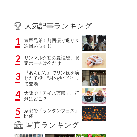
人気記事ランキング
1
豊臣兄弟！前回振り返り＆
次回あらすじ
2
サンマルク初の夏福袋、限
定ポーチは今だけ
『あんぱん』でリン役を演
3
じた子役、“村の少年”とし
て登場…
4
大阪で「アイス万博」、行
列はどこ？
5
京都で「ランタンフェス」
開催
写真ランキング