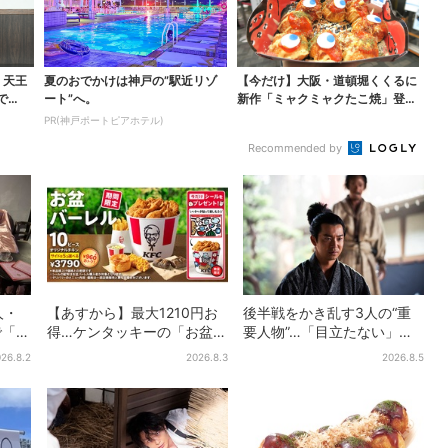
・天王
夏のおでかけは神戸の”駅近リゾ
【今だけ】大阪・道頓堀くくるに
で
ート”へ。
新作「ミャクミャクたこ焼」登
場！関西の8店舗限定で
PR(神戸ポートピアホテル)
Recommended by
人・
【あすから】最大1210円お
後半戦をかき乱す3人の“重
で「呪
得…ケンタッキーの「お盆パ
要人物”…「目立たない」主
ト
ック」、2週間だけ！数量限
人公・仲野太賀も、モブキ
26.8.2
2026.8.3
2026.8.5
定シール付き
ャラ→覚醒へ【豊臣兄弟】