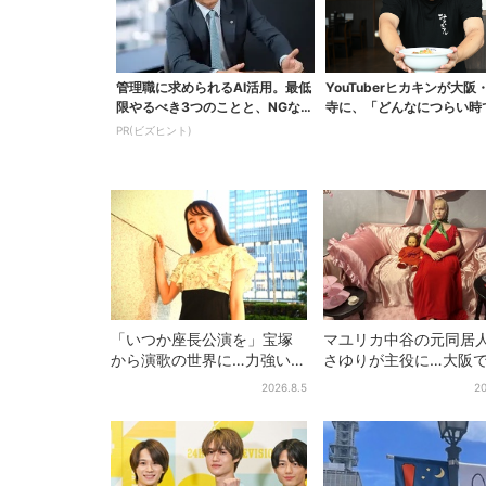
管理職に求められるAI活用。最低
YouTuberヒカキンが大阪
限やるべき3つのことと、NGな自
寺に、「どんなにつらい時
己認識
も…」ラーメン愛＆...
PR(ビズヒント)
「いつか座長公演を」宝塚
マユリカ中谷の元同居
から演歌の世界に…力強いコ
さゆりが主役に…大阪
ブシで聴かせる有沙瞳の目
物展」開催、コンセプ
2026.8.5
20
指す道とは
は“呪物たちのお茶会”