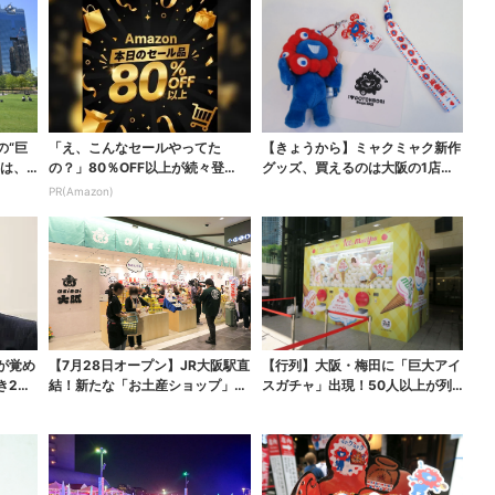
の“巨
「え、こんなセールやってた
【きょうから】ミャクミャク新作
実は、
の？」80％OFF以上が続々登
グッズ、買えるのは大阪の1店舗
場！Amazonの本気が...
だけ…はっぴ姿の限定...
PR(Amazon)
が覚め
【7月28日オープン】JR大阪駅直
【行列】大阪・梅田に「巨大アイ
き2つ
結！新たな「お土産ショップ」、
スガチャ」出現！50人以上が列…
銘菓バラ売りで地...
初日は即終了、残る...