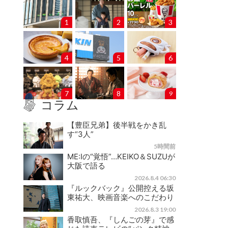
1
2
3
4
5
6
7
8
9
コラム
【豊臣兄弟】後半戦をかき乱
す“3人”
5時間前
ME:Iの“覚悟”…KEIKO＆SUZUが
大阪で語る
2026.8.4 06:30
『ルックバック』公開控える坂
東祐大、映画音楽へのこだわり
2026.8.3 19:00
香取慎吾、『しんごの芽』で感