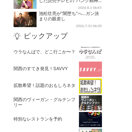
じた読売テレビの“パンク精神…
2026.8.1 06:45
池松壮亮が“闇堕ち”へ…ガン決
まりの眼差し
2026.7.31 06:05
ピックアップ
ウラなんばで、どこ行こか〜？
関西のすてき発見！SAVVY
拡散希望！話題のおもしろネタ
関西のヴィーガン・グルテンフ
リー
特別なレストランを予約