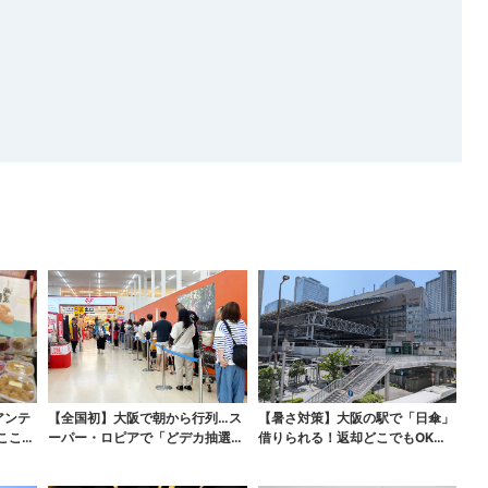
アンテ
【全国初】大阪で朝から行列…ス
【暑さ対策】大阪の駅で「日傘」
ここで
ーパー・ロピアで「どデカ抽選
借りられる！返却どこでもOK、
会」、開始30分で“1...
熱中症対策にシェアサ...