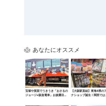
あなたにオススメ
宝塚や箕面でうきうき「おさるの
【大阪駅直結】東海4県の
ジョージ×阪急電車」お披露目！
ナショップ誕生！関西では
マルーンの制服で神戸...
しか買えない限定グル...