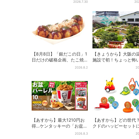
2026.7.30
20
を限定販売
＆限定アイテム付き
【8月8日】「銀だこの日」1
【きょうから】大阪の
日だけの破格企画、たこ焼
施設で初！ちょっと怖
き1舟が88円に…先着88名
体験型イベント、限定
2026.8.2
20
限り
メ＆盆踊りも
【あすから】最大1210円お
【あすから】どの世代
得…ケンタッキーの「お盆パ
クドのハッピーセットに
ック」、2週間だけ！数量限
ケモンおもちゃ”、歴代
2026.8.3
20
定シール付き
に「懐かしい」と喜び