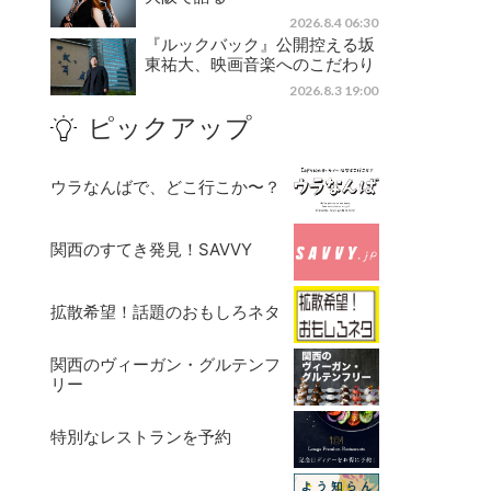
2026.8.4 06:30
『ルックバック』公開控える坂
東祐大、映画音楽へのこだわり
2026.8.3 19:00
ピックアップ
ウラなんばで、どこ行こか〜？
関西のすてき発見！SAVVY
拡散希望！話題のおもしろネタ
関西のヴィーガン・グルテンフ
リー
特別なレストランを予約