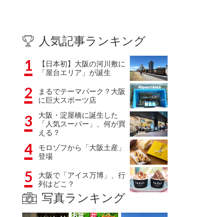
人気記事ランキング
1
【日本初】大阪の河川敷に
「屋台エリア」が誕生
2
まるでテーマパーク？大阪
に巨大スポーツ店
大阪・淀屋橋に誕生した
3
「人気スーパー」、何が買
える？
4
モロゾフから「大阪土産」
登場
5
大阪で「アイス万博」、行
列はどこ？
写真ランキング