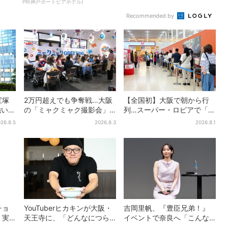
PR(神戸ポートピアホテル)
Recommended by
宝塚
2万円超えでも争奪戦…大阪
【全国初】大阪で朝から行
強いコ
の「ミャクミャク撮影会」
列…スーパー・ロピアで「ど
の目
に全国からファン集結、参
デカ抽選会」、開始30分
26.8.5
2026.8.3
2026.8.1
加者に聞いた「それでも会
で“1等黒毛和牛”の当選も
いたい理由」
チョ
YouTuberヒカキンが大阪・
吉岡里帆、『豊臣兄弟！』
、実
天王寺に、「どんなにつら
イベントで奈良へ「こんな
食事券
い時でも…」ラーメン愛＆兄
に楽しんでもらえてうれし