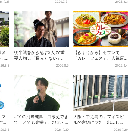
26.7.31
2026.7.31
2026.8.3
セイキンとの思い出を語る
い」
温泉
後半戦をかき乱す3人の“重
【きょうから】セブンで
い…？
要人物”…「目立たない」主
「カレーフェス」、人気店
グル
人公・仲野太賀も、モブキ
監修メニューなど全15品！
26.8.8
2026.8.5
2026.8.4
ャラ→覚醒へ【豊臣兄弟】
お得な割引キャンペーンは2
週間だけ
？マ
JO1の河野純喜「力添えでき
大阪・中之島のオフィスビ
“ポ
て、とても光栄」、地元・
ルの窓辺に突如、出現し
30匹
奈良へ凱旋！学生時代の思
た……巨大インコ「何かい
26.8.5
2026.7.30
2026.7.29
の声
い出エピソードも
る」「朝からビビった」、