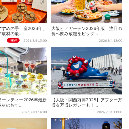
すめの手土産2026年、
大阪ビアガーデン2026年版、注目の
ア取材の最…
食べ飲み放題をピック…
2026.8.6 15:00
2026.8.4 13:00
NEW
ーンティー2026年最新
【大阪・関西万博2025】アフター万
取材のおす…
博＆万博レガシーも！…
2026.7.31 14:00
2026.7.31 11:00