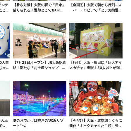
アンテ
【暑さ対策】大阪の駅で「日傘」
【全国初】大阪で朝から行列…ス
ここで
借りられる！返却どこでもOK、
ーパー・ロピアで「どデカ抽選
熱中症対策にシェアサ...
会」、開始30分で“1...
0人超
【7月28日オープン】JR大阪駅直
【行列】大阪・梅田に「巨大アイ
じゃぐ
結！新たな「お土産ショップ」、
スガチャ」出現！50人以上が列…
銘菓バラ売りで地...
初日は即終了、残る...
・天王
夏のおでかけは神戸の”駅近リゾ
【今だけ】大阪・道頓堀くくるに
で
ート”へ。
新作「ミャクミャクたこ焼」登
場！関西の8店舗限定で