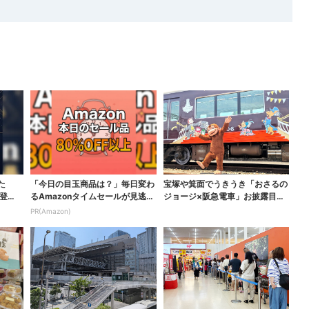
た
「今日の目玉商品は？」毎日変わ
宝塚や箕面でうきうき「おさるの
登
るAmazonタイムセールが見逃せ
ジョージ×阪急電車」お披露目！
ない
マルーンの制服で神戸...
PR(Amazon)