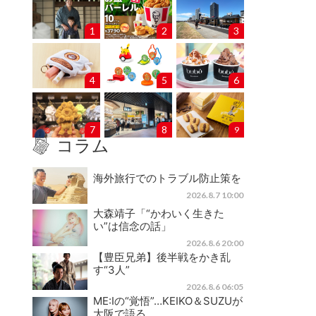
1
2
3
4
5
6
7
8
9
コラム
海外旅行でのトラブル防止策を
2026.8.7 10:00
大森靖子「“かわいく生きた
い”は信念の話」
2026.8.6 20:00
【豊臣兄弟】後半戦をかき乱
す“3人”
2026.8.6 06:05
ME:Iの“覚悟”…KEIKO＆SUZUが
大阪で語る