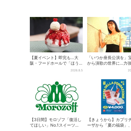
【夏イベント】即完も…大
「いつか座長公演を」
阪・フードホールで「ほう
から演歌の世界に…力
せき箱」の“限定かき氷”が復
ブシで聴かせる有沙瞳
2026.8.5
20
活！一夜限りの盆踊りも
指す道とは
【3日間】モロゾフ「復活し
【きょうから】カプリ
てほしい」No.1スイーツ、2
ーザから「夏の福袋」
万3865票から選ばれた名作
質無料…？値段以上の