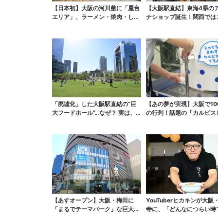
【日本初】大阪の河川敷に「屋台
【大阪駅直結】東海4県の
エリア」、ラーメン・焼肉・しゃ
ナショップ誕生！関西では
ぶしゃぶ・カフェまで...
しか買えない限定グル...
「廃墟化」した大阪駅直結の“巨
【あの夢が実現】大阪で10
大フードホール”…なぜ？ 実は、
の行列！話題の「カルピス
梅田ランチ＆カフェ...
ち」本格始動、20...
【あすオープン】大阪・梅田に
YouTuberヒカキンが大阪
「まるでテーマパーク」な巨大ス
寺に、「どんなにつらい時
ポーツ店、461ブラン...
も…」ラーメン愛＆...