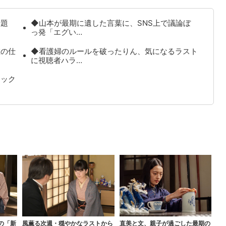
話題
◆山本が最期に遺した言葉に、SNS上で議論ぼ
っ発「エグい…
在の仕
◆看護婦のルールを破ったりん、気になるラスト
に視聴者ハラ…
ョック
の「新
風薫る次週・穏やかなラストから
直美と文、親子が過ごした最期の