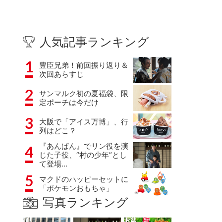
人気記事ランキング
1
豊臣兄弟！前回振り返り＆
次回あらすじ
2
サンマルク初の夏福袋、限
定ポーチは今だけ
3
大阪で「アイス万博」、行
列はどこ？
『あんぱん』でリン役を演
4
じた子役、“村の少年”とし
て登場…
5
マクドのハッピーセットに
「ポケモンおもちゃ」
写真ランキング