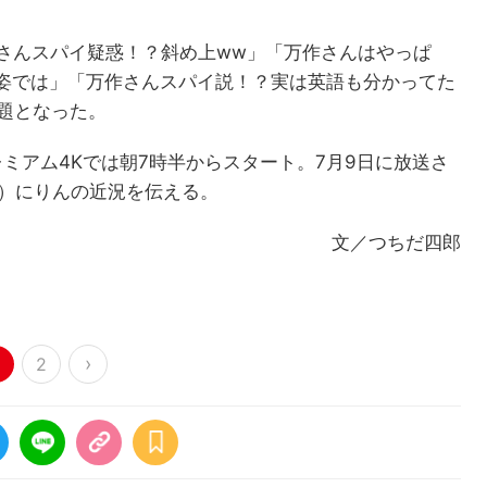
作さんスパイ疑惑！？斜め上ww」「万作さんはやっぱ
姿では」「万作さんスパイ説！？実は英語も分かってた
題となった。
プレミアム4Kでは朝7時半からスタート。7月9日に放送さ
哉）にりんの近況を伝える。
文／つちだ四郎
›
2