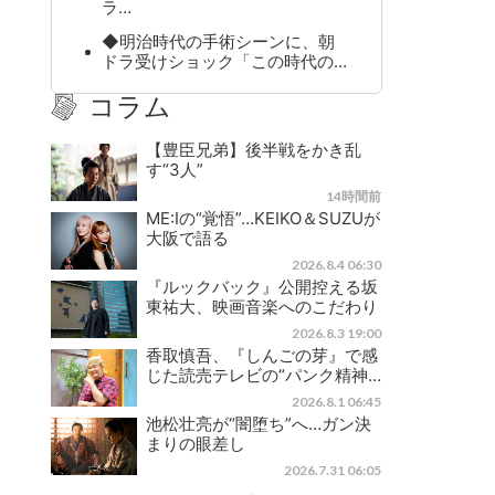
ラ…
◆明治時代の手術シーンに、朝
ドラ受けショック「この時代の…
コラム
【豊臣兄弟】後半戦をかき乱
す“3人”
14時間前
ME:Iの“覚悟”…KEIKO＆SUZUが
大阪で語る
2026.8.4 06:30
『ルックバック』公開控える坂
東祐大、映画音楽へのこだわり
2026.8.3 19:00
香取慎吾、『しんごの芽』で感
じた読売テレビの“パンク精神…
2026.8.1 06:45
池松壮亮が“闇堕ち”へ…ガン決
まりの眼差し
2026.7.31 06:05