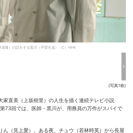
井道隆）の話をする黒川（平埜生成）（C）NHK
(写真1枚)
大家直美（上坂樹里）の人生を描く連続テレビ小説
の第73回では、医師・黒川が、用務員の万作がスパイで
。
りん（見上愛）。ある夜、チュウ（若林時英）から長屋