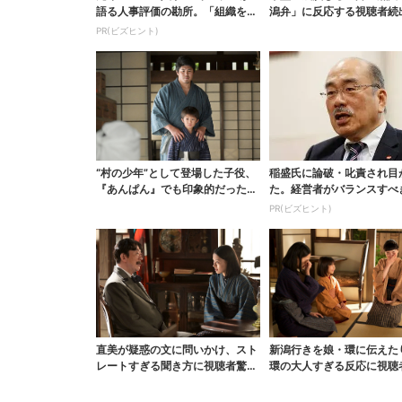
語る人事評価の勘所。「組織を腐
潟弁」に反応する視聴者続
らせるNG評価」とは...
ッときた」
PR(ビズヒント)
“村の少年”として登場した子役、
稲盛氏に論破・叱責され目
『あんぱん』でも印象的だった…
た。経営者がバランスすべ
視聴者驚き「演技上...
の背反
PR(ビズヒント)
直美が疑惑の文に問いかけ、スト
新潟行きを娘・環に伝えた
レートすぎる聞き方に視聴者驚き
環の大人すぎる反応に視聴
「ド直球で訊いちゃう...
「人生何回目？」