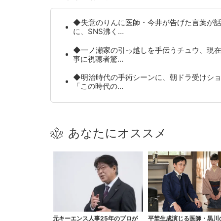
◆失意のりんに医師・今井が告げた言葉が
に、SNS沸く…
◆一ノ瀬家の引っ越しを手伝うチュウ、現
事に視聴者驚…
◆明治時代の手術シーンに、朝ドラ受けシ
「この時代の…
あなたにオススメ
元キーエンス人事25年のプロが
平埜生成演じる医師・黒川