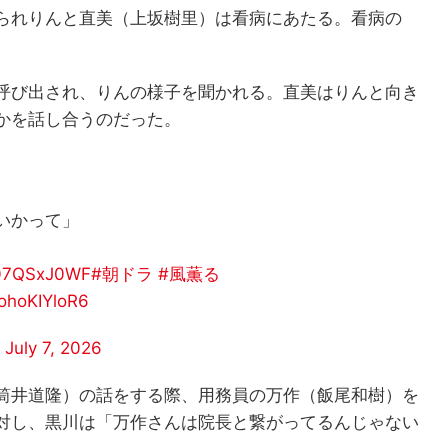
られりんと直美（上坂樹里）は看病にあたる。看病の
呼び出され、りんの様子を聞かれる。直美はりんと向き
かを話し合うのだった。
いかって」
/407QSxJ0WF
#朝ドラ
#風薫る
/ohoKIYloR6
)
July 7, 2026
筒井道隆）の話をする際、用務員の万作（飯尾和樹）を
対し、黒川は「万作さんは院長と繋がってるんじゃない