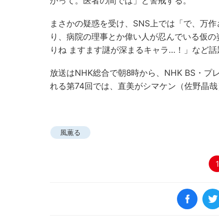
かって。医者の間では」と警戒する。
まさかの疑惑を受け、SNS上では「で、万
り、病院の理事とか偉い人が忍んでいる仮の
りね ますます謎が深まるキャラ…！」など話
放送はNHK総合で朝8時から、NHK BS・
れる第74回では、直美がシマケン（佐野晶
風薫る
1