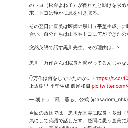
のトヨ（松金よね子）が倒れたと助けを求め
末、トヨは静かに息を引き取る。
その翌日に直美は医師の黒川（平埜生成）に
合い、自分たちは山本やトヨに何ができたの
突然英語で話す黒川先生。その理由は…？
黒川「万作さんは院長と繋がってるんじゃな
👇万作は何をしていたのか…？
https://t.co
上坂樹里 平埜生成 飯尾和樹
pic.twitter.com
— 朝ドラ「風、薫る」公式 (@asadora_nhk
今回の放送では、黒川が直美に院長・多田（
気にして英語で話しだす。疑問に思う直美に