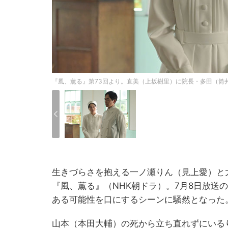
『風、薫る』第73回より。直美（上坂樹里）に院長・多田（筒
生きづらさを抱える一ノ瀬りん（見上愛）と
『風、薫る』（NHK朝ドラ）。7月8日放送
ある可能性を口にするシーンに騒然となった
山本（本田大輔）の死から立ち直れずにいる