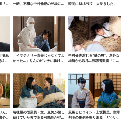
出「グ
一転、不穏な中村倫也の登場に視
時間にSNS号泣「大泣きした」
聴者期待「いよいよ登...
が覚め
「イマジナリー直美じゃなくてよ
中村倫也演じる“謎の男”、意外な
き2つ
かった…」りんのピンチに駆けつ
場所から現る…視聴者歓喜「こん
ける直美、ベストなタ...
な登場シーンとは」
りん、
瑞穂屋の従業員・文、直美が捜し
風薫るヒロイン・上坂樹里、実母
者心配
続けていた母である可能性が浮
判明の裏側を振り返る「どういう
上？ SNS驚き「灯台...
こと？って」