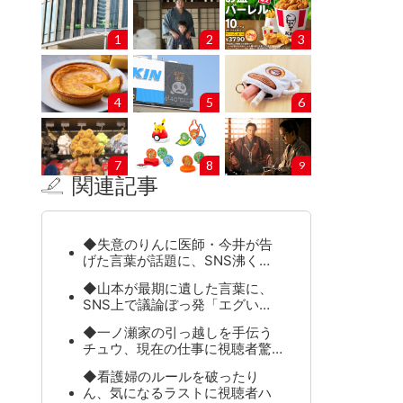
1
2
3
4
5
6
7
8
9
関連記事
◆失意のりんに医師・今井が告
げた言葉が話題に、SNS沸く…
◆山本が最期に遺した言葉に、
SNS上で議論ぼっ発「エグい…
◆一ノ瀬家の引っ越しを手伝う
チュウ、現在の仕事に視聴者驚…
◆看護婦のルールを破ったり
ん、気になるラストに視聴者ハ