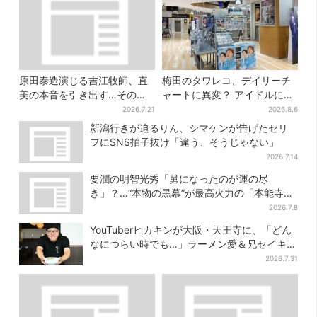
原田泰造演じる吉江牧師、直
梅田のタワレコ、デイリーチ
美の本音を引き出す…その演
ャートに異変？ アイドルに混
技にSNS称賛「見てるだけで
じり“マユリカ”が1位に…お笑
2026.7.21
2026.8.6
泣けてくる」
いが強すぎる理由とは
新潟行きが迫るりん、シマケンが告げたセリ
フにSNS拍子抜け「違う、そうじゃない」
2026.7.14
要潤の明智光秀「舅になったのが運の尽
き」？…“本物の黒幕”が最高火力の「本能寺」
へ【豊臣兄弟】
2026.7.8
YouTuberヒカキンが大阪・天王寺に、「どん
なにつらい時でも…」ラーメン愛＆兄セイキン
との思い出を語る
2026.7.31