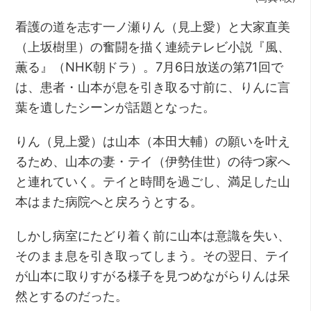
看護の道を志す一ノ瀬りん（見上愛）と大家直美
（上坂樹里）の奮闘を描く連続テレビ小説『風、
薫る』（NHK朝ドラ）。7月6日放送の第71回で
は、患者・山本が息を引き取る寸前に、りんに言
葉を遺したシーンが話題となった。
りん（見上愛）は山本（本田大輔）の願いを叶え
るため、山本の妻・テイ（伊勢佳世）の待つ家へ
と連れていく。テイと時間を過ごし、満足した山
本はまた病院へと戻ろうとする。
しかし病室にたどり着く前に山本は意識を失い、
そのまま息を引き取ってしまう。その翌日、テイ
が山本に取りすがる様子を見つめながらりんは呆
然とするのだった。