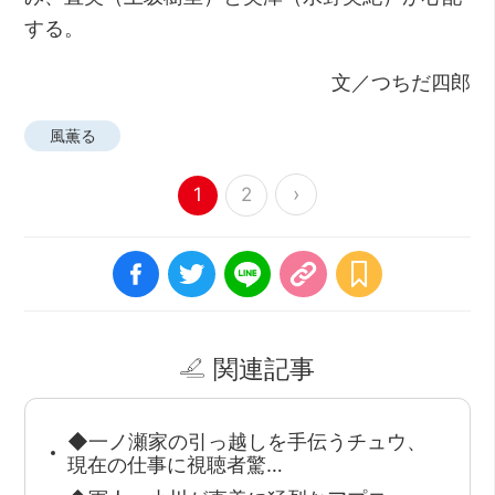
する。
文／つちだ四郎
風薫る
›
1
2
関連記事
◆一ノ瀬家の引っ越しを手伝うチュウ、
現在の仕事に視聴者驚…