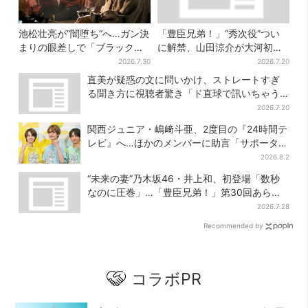
池松壮亮が“闇堕ち”へ…ガン決
「豊臣兄弟！」“秀次役”つい
まりの眼差しで「ブラック秀
に解禁、山田涼介が大河初出
吉がログイン」【豊臣兄弟】
演「まさかの」「楽しみすぎ
2026.7.30
2026.7.20
る」
直美が疑惑の文に問いかけ、ストレートすぎ
る聞き方に視聴者驚き「ド直球で訊いちゃう
んだ」
2026.7.20
関西ジュニア・嶋﨑斗亜、2度目の『24時間テ
レビ』へ…ほかのメンバーに助言「サポーター
たるもの」
2026.8.2
“未来の妻”乃木坂46・井上和、初登場「数秒
なのに圧巻」…「豊臣兄弟！」第30回あらす
じ・清須会議
2026.7.28
Recommended by
コラボPR