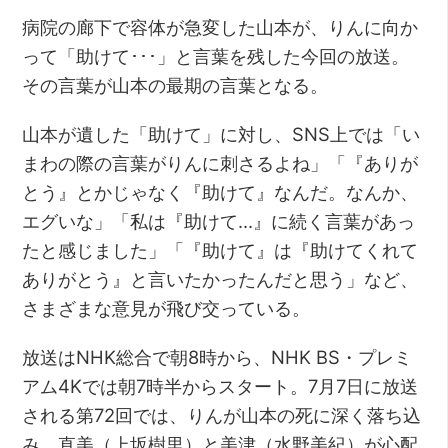
病院の廊下で容体が急変した山本が、りんに向か
って「助けて･･･」と言葉を残した今回の放送。
その言葉が山本の最期の言葉となる。
山本が遺した「助けて」に対し、SNS上では「い
まわの際の言葉がりんに刺さるよね」「『ありが
とう』とかじゃなく『助けて』なんだ。なんか、
エグいな」「私は『助けて…』に続く言葉があっ
たと感じました」「『助けて』は『助けてくれて
ありがとう』と言いたかったんだと思う」など、
さまざまな意見が飛び交っている。
放送はNHK総合で朝8時から、NHK BS・プレミ
アム4Kでは朝7時半からスタート。7月7日に放送
される第72回では、りんが山本の死に深く落ち込
み、直美（上坂樹里）と美津（水野美紀）が心配