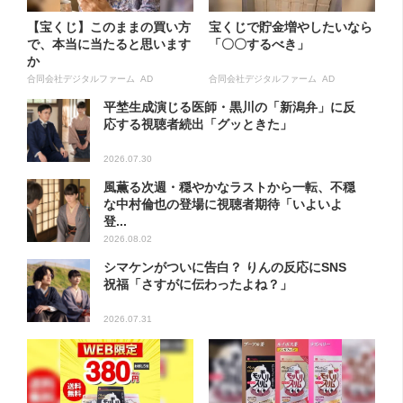
【宝くじ】このままの買い方
宝くじで貯金増やしたいなら
で、本当に当たると思います
「〇〇するべき」
か
合同会社デジタルファーム AD
合同会社デジタルファーム AD
平埜生成演じる医師・黒川の「新潟弁」に反
応する視聴者続出「グッときた」
2026.07.30
風薫る次週・穏やかなラストから一転、不穏
な中村倫也の登場に視聴者期待「いよいよ
登...
2026.08.02
シマケンがついに告白？ りんの反応にSNS
祝福「さすがに伝わったよね？」
2026.07.31