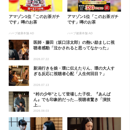
アマゾン1位「このお茶ガチ
アマゾン1位「このお茶ガチ
です」噂のお茶
です」噂のお茶
ハーブ健康本舗 AD
ハーブ健康本舗 AD
医師・藤田（坂口涼太郎）の熱い励ましに視
聴者感動「泣かされると思ってなかった」
2026.07.22
新潟行きを娘・環に伝えたりん、環の大人す
ぎる反応に視聴者心配「人生何回目？」
2026.07.13
“村の少年”として登場した子役、『あんぱ
ん』でも印象的だった…視聴者驚き「演技
上...
2026.08.03