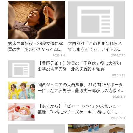
病床の母親役・29歳女優に称
大西風雅「このまま忘れられ
賛の声「あの小さかった加恋
てしまうんじゃ」アイドルの
ちゃんが…」朝ドラ視聴者し
葛藤、漏らす…関西ジュニア
2026.8.6
2026.7.27
みじみ
特番で“本音”
【豊臣兄弟！】注目の「千利休」役は大河初
出演の吉岡秀隆 北条氏政役も発表
2026.7.21
関西ジュニアの大西風雅、24時間TVサポータ
ーに！なにわ男子・藤原丈一郎からの応援メ
ッセージを告白
2026.8.2
【あすから】「ビアードパパ」の人気シュー
復活！“いちご×チーズケーキ”「待ってまし
た」とSNSで大歓喜
2026.7.30