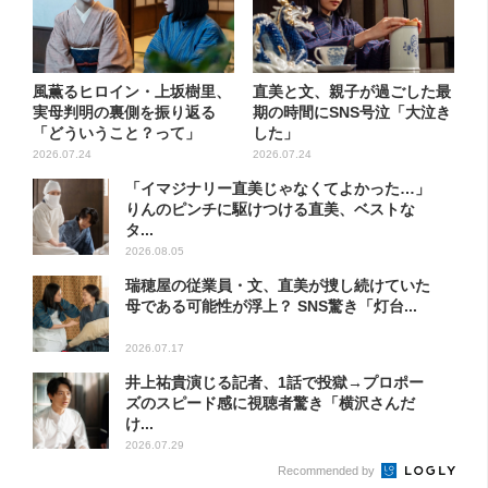
風薫るヒロイン・上坂樹里、
直美と文、親子が過ごした最
実母判明の裏側を振り返る
期の時間にSNS号泣「大泣き
「どういうこと？って」
した」
2026.07.24
2026.07.24
「イマジナリー直美じゃなくてよかった…」
りんのピンチに駆けつける直美、ベストな
タ...
2026.08.05
瑞穂屋の従業員・文、直美が捜し続けていた
母である可能性が浮上？ SNS驚き「灯台...
2026.07.17
井上祐貴演じる記者、1話で投獄→プロポー
ズのスピード感に視聴者驚き「横沢さんだ
け...
2026.07.29
Recommended by