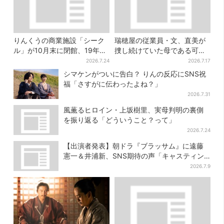
りんくうの商業施設「シーク
瑞穂屋の従業員・文、直美が
ル」が10月末に閉館、19年の
捜し続けていた母である可能
歴史に幕…南大阪民に衝撃は
性が浮上？ SNS驚き「灯台下
2026.7.24
2026.7.17
しる
暗しすぎる」
シマケンがついに告白？ りんの反応にSNS祝
福「さすがに伝わったよね？」
2026.7.31
風薫るヒロイン・上坂樹里、実母判明の裏側
を振り返る「どういうこと？って」
2026.7.24
【出演者発表】朝ドラ『ブラッサム』に遠藤
憲一＆井浦新、SNS期待の声「キャスティン
グ神！」
2026.7.9