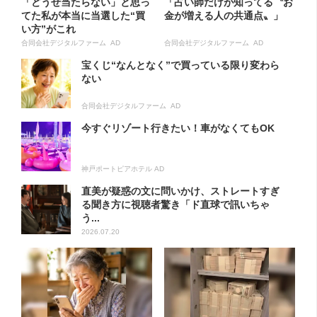
「どうせ当たらない」と思っ
「占い師だけが知ってる〝お
てた私が本当に当選した“買
金が増える人の共通点〟」
い方”がこれ
合同会社デジタルファーム AD
合同会社デジタルファーム AD
宝くじ“なんとなく”で買っている限り変わら
ない
合同会社デジタルファーム AD
今すぐリゾート行きたい！車がなくてもOK
神戸ポートピアホテル AD
直美が疑惑の文に問いかけ、ストレートすぎ
る聞き方に視聴者驚き「ド直球で訊いちゃ
う...
2026.07.20