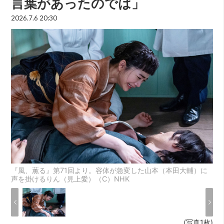
言葉があったのでは」
2026.7.6 20:30
『風、薫る』第71回より。容体が急変した山本（本田大輔）に
声を掛けるりん（見上愛）（C）NHK
(写真1枚)