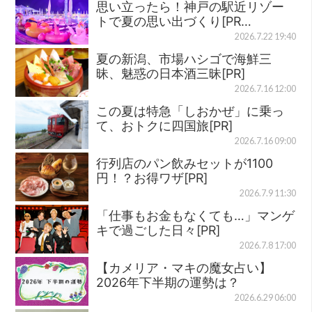
思い立ったら！神戸の駅近リゾー
トで夏の思い出づくり[PR…
2026.7.22 19:40
夏の新潟、市場ハシゴで海鮮三
昧、魅惑の日本酒三昧[PR]
2026.7.16 12:00
この夏は特急「しおかぜ」に乗っ
て、おトクに四国旅[PR]
2026.7.16 09:00
行列店のパン飲みセットが1100
円！？お得ワザ[PR]
2026.7.9 11:30
「仕事もお金もなくても…」マンゲ
キで過ごした日々[PR]
2026.7.8 17:00
【カメリア・マキの魔女占い】
2026年下半期の運勢は？
2026.6.29 06:00