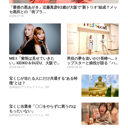
「最後の悪あがき」近藤真彦62歳が大阪で“新トリオ”結成？メッ
セ黒田との「街ブラ...
2026.07.16
ME:I「覚悟は見せていきた
男役の夢を追いかけ長崎へ…ト
い」KEIKO＆SUZU、大阪で語
ップスターと娘役が語る「ハ
る…“日プ女子”か...
2026.08.03
ウステンボス歌劇団」とは？...
2026.08.02
宝くじが当たる人にだけ共通する“ある特
徴”とは？
合同会社デジタルファーム AD
宝くじ当選者「〇〇をやらずに買うのは
もったいない」
合同会社デジタルファーム AD