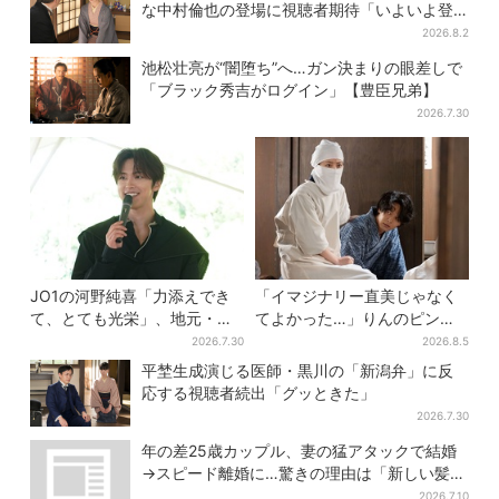
な中村倫也の登場に視聴者期待「いよいよ登
場だ」
2026.8.2
池松壮亮が“闇堕ち”へ…ガン決まりの眼差しで
「ブラック秀吉がログイン」【豊臣兄弟】
2026.7.30
JO1の河野純喜「力添えでき
「イマジナリー直美じゃなく
て、とても光栄」、地元・奈
てよかった…」りんのピンチ
良へ凱旋！学生時代の思い出
に駆けつける直美、ベストな
2026.7.30
2026.8.5
エピソードも
タイミングに視聴者歓喜
平埜生成演じる医師・黒川の「新潟弁」に反
応する視聴者続出「グッときた」
2026.7.30
年の差25歳カップル、妻の猛アタックで結婚
→スピード離婚に…驚きの理由は「新しい髪
型」
2026.7.10