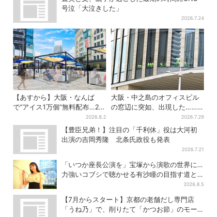
号泣「大泣きした」
2026.7.24
【あすから】大阪・なんば
大阪・中之島のオフィスビル
で“アイス1万個”無料配布…2日
の窓辺に突如、出現した……
間限定で、ロッテの人気商品
巨大インコ「何かいる」「朝
2026.8.2
2026.7.29
もらえる
からビビった」、その正体と
【豊臣兄弟！】注目の「千利休」役は大河初
は？
出演の吉岡秀隆 北条氏政役も発表
2026.7.21
「いつか座長公演を」宝塚から演歌の世界に…
力強いコブシで聴かせる有沙瞳の目指す道と
は
2026.8.5
【7月からスタート】京都の老舗だし専門店
「うね乃」で、削りたて「かつお節」のモー