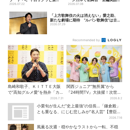
も、休日ガッツリ派も！タイ...
2026.07.22
「“残った人”になりたい」
2026.07.08
「上方歌舞伎の火は消えない」愛之助、
新たな劇場に期待 “ルパン歌舞伎”は古
典への...
2026.07.29
Recommended by
島崎和歌子、ＫＩＴＴＥ大阪
関西ジュニア“無所属”から
で“高知グルメ愛”を熱弁「カ
『24時間TV』大抜擢！次世代
ツオは塩派」「ちくキュウが
スターと期待「まさか僕
2026.7.31
2026.8.2
おつまみ」
が…」
小栗旬が生んだ“史上最強”の信長…「鎌倉殿」
とも重なる、にじむ悲しみが“名人芸”【豊臣兄
弟】
2026.7.16
風薫る次週・穏やかなラストから一転、不穏