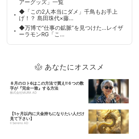
アーグッズ」一覧
◆「この2人本当にダメ」千鳥もお手上
げ！？ 島田珠代×藤…
◆万博で“仕事の鉱脈”を見つけた…レイザ
ーラモンRG「こ…
あなたにオススメ
８月のロト6はこの方法で買え!!６つの数
字が『完全一致』する方法
株式会社MURA AD
【1ヶ月以内に大金持ちになりたい人だけ
見て下さい】
Il Sereno AD