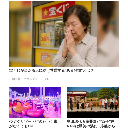
宝くじが当たる人にだけ共通する“ある特徴”とは？
合同会社デジタルファーム AD
今すぐリゾート行きたい！車
島田珠代＆藤井隆が“双子”役、
がなくてもOK
NGKは爆笑の渦に…序盤から