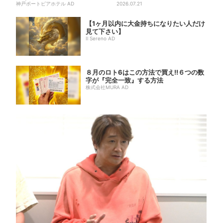
神戸ポートピアホテル AD
汗だく「どうかしてまし...
2026.07.21
【1ヶ月以内に大金持ちになりたい人だけ
見て下さい】
Il Sereno AD
８月のロト6はこの方法で買え!!６つの数
字が『完全一致』する方法
株式会社MURA AD