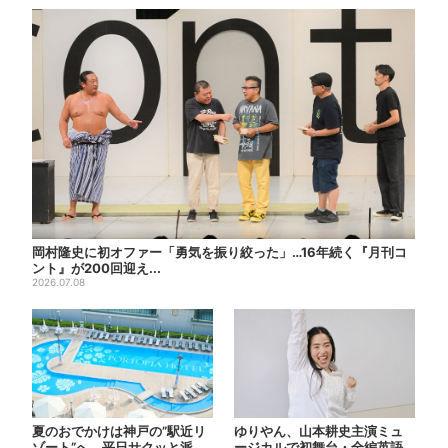
岡村隆史に初オファー「勇気を振り絞った」…16年続く『月刊コ
ント』が200回迎え...
2026.07.08
夏のおでかけは神戸の”駅近リ
ゆりやん、山本耕史主演ミュ
ゾート”へ。平日サクッと派
ージカルで初舞台・全編英語