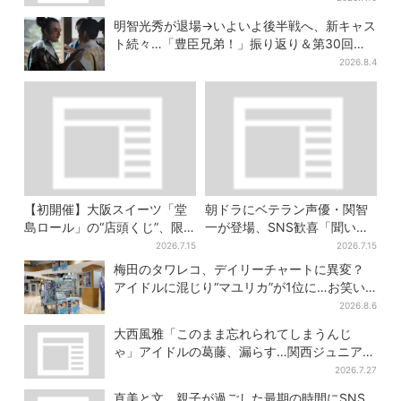
明智光秀が退場→いよいよ後半戦へ、新キャス
ト続々…「豊臣兄弟！」振り返り＆第30回あ
らすじ
2026.8.4
【初開催】大阪スイーツ「堂
朝ドラにベテラン声優・関智
島ロール」の“店頭くじ”、限
一が登場、SNS歓喜「聞いた
定商品ずらり…ラスト賞は巨
ことある声がすると思った
2026.7.15
2026.7.15
大ルームライト
ら！」
梅田のタワレコ、デイリーチャートに異変？
アイドルに混じり“マユリカ”が1位に…お笑い
が強すぎる理由とは
2026.8.6
大西風雅「このまま忘れられてしまうんじ
ゃ」アイドルの葛藤、漏らす…関西ジュニア特
番で“本音”
2026.7.27
直美と文、親子が過ごした最期の時間にSNS