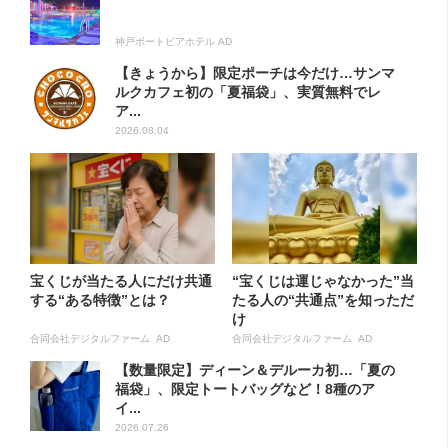
神戸ポートピアホテル AD
【きょうから】限定ポーチは今だけ…サンマ
ルクカフェ初の「夏福袋」、実質無料でレ
ア...
2026.08.04
宝くじが当たる人にだけ共通
“宝くじは運じゃなかった”当
する“ある特徴”とは？
たる人の“共通点”を知っただ
け
合同会社デジタルファーム AD
合同会社デジタルファーム AD
【数量限定】ディーン＆デルーカ初…「夏の
福袋」、限定トートバッグなど！8種のア
イ...
2026.07.26