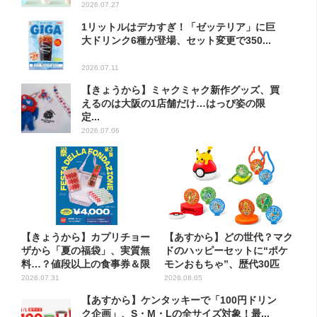
2026.07.27
1リットルはデカすぎ！「ゼッテリア」に巨
大ドリンク6種が登場、セット変更で350...
2026.07.11
【きょうから】ミャクミャク新作グッズ、買
えるのは大阪の1店舗だけ…はっぴ姿の限
定...
2026.07.06
【きょうから】カプリチョー
【あすから】どの世代？マク
ザから「夏の福袋」、実質無
ドのハッピーセットに“ポケ
料…？値段以上の食事券＆限
モンおもちゃ”、歴代30匹
定...
に...
2026.07.31
2026.08.05
【あすから】ケンタッキーで「100円ドリン
ク企画」、S・M・Lの全サイズ対象！最...