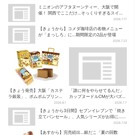
ミニオンのアフタヌーンティー、大阪で開
催！ 関西でここだけ…そっくりすぎるスイー
ツも
2026.7.17
【きょうから】コメダ珈琲店の名物メニュー
が「まっしろ」に…期間限定の2品が登場
2026.7.23
【きょう発売】大阪「カステ
「誰に何をやらせてるんだ」
ラ銀装」、ポムポムプリンと
カップヌードルCMが大バズり
初コラボ 紙袋まで限定デザ
→まさかの本家がセルフ再現
2026.8.1
2026.7.7
インに
「仕事早すぎ」「もうこっち
【きょうから3日間】セブンイレブンで「焼き
にした方が…」
立てパンセール」、人気シリーズがお得に…チ
ョコクッキーも対象
2026.7.18
【あすから】完売続出…銀だこ「夏の回数