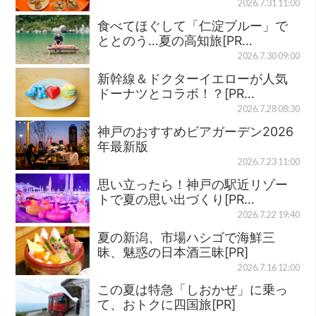
2026.7.31 11:00
食べてほぐして「仁淀ブルー」で
ととのう…夏の高知旅[PR…
2026.7.30 09:00
新幹線＆ドクターイエローが人気
ドーナツとコラボ！？[PR…
2026.7.28 08:30
神戸のおすすめビアガーデン2026
年最新版
2026.7.23 11:00
思い立ったら！神戸の駅近リゾー
トで夏の思い出づくり[PR…
2026.7.22 19:40
夏の新潟、市場ハシゴで海鮮三
昧、魅惑の日本酒三昧[PR]
2026.7.16 12:00
この夏は特急「しおかぜ」に乗っ
て、おトクに四国旅[PR]