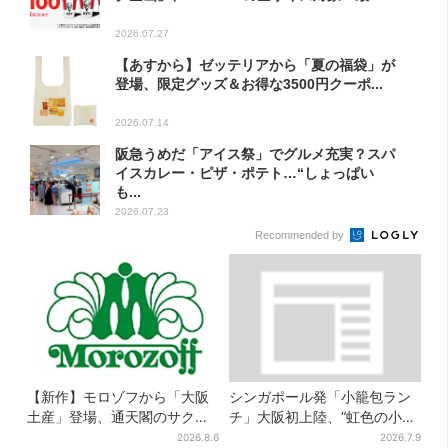
2026.07.27
【あすから】ゼッテリアから「夏の福袋」が
登場、限定グッズ＆お得な3500円クーポ...
2026.07.14
阪急うめだ「アイス祭」でグルメ充実？スパ
イスカレー・ピザ・ポテト…“しょっぱい
も...
2026.07.23
Recommended by
【新作】モロゾフから「大阪
シンガポール発「小籠包ラン
土産」登場、通天閣のサクサ
チ」大阪初上陸、“虹色の小籠
クスイーツ 6カ所で順次発売
包”で行列…1000円以下メニュ
2026.8.6
2026.7.9