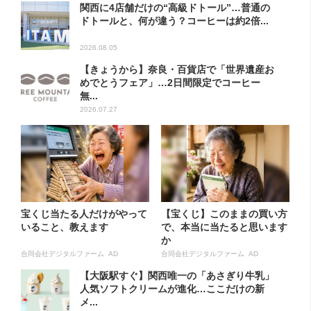
関西に4店舗だけの“高級ドトール”…普通の
ドトールと、何が違う？コーヒーは約2倍...
2026.08.05
【きょうから】奈良・百貨店で「世界遺産お
めでとうフェア」…2日間限定でコーヒー
無...
2026.07.27
宝くじ当たる人だけがやって
【宝くじ】このままの買い方
いること、教えます
で、本当に当たると思います
か
合同会社デジタルファーム AD
合同会社デジタルファーム AD
【大阪駅すぐ】関西唯一の「あさぎり牛乳」
人気ソフトクリームが進化…ここだけの新
メ...