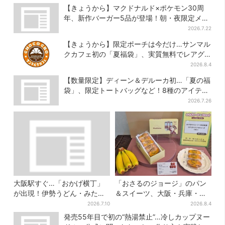
ーが充実
【きょうから】マクドナルド×ポケモン30周
年、新作バーガー5品が登場！朝・夜限定メニ
ューも
2026.7.22
【きょうから】限定ポーチは今だけ…サンマル
クカフェ初の「夏福袋」、実質無料でレアグ
ッズが手に入る
2026.8.4
【数量限定】ディーン＆デルーカ初…「夏の福
袋」、限定トートバッグなど！8種のアイテム
が勢ぞろい
2026.7.26
大阪駅すぐ…「おかげ横丁」
「おさるのジョージ」のパン
が出現！伊勢うどん・みたら
＆スイーツ、大阪・兵庫・京
しだんご・かき氷など、名物
都限定で【きょうから】発売
2026.7.10
2026.8.4
グルメが集結
スタート
発売55年目で初の“熱湯禁止”…冷しカップヌー