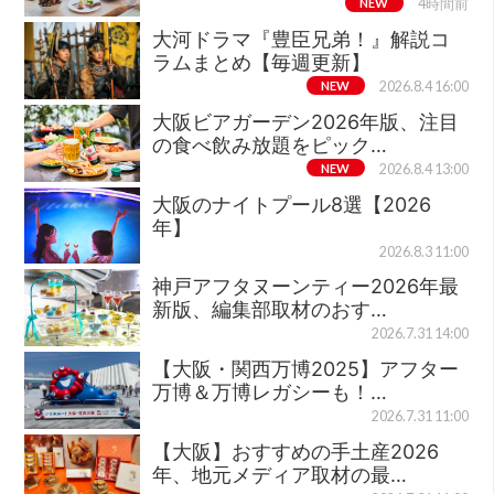
NEW
4時間前
大河ドラマ『豊臣兄弟！』解説コ
ラムまとめ【毎週更新】
NEW
2026.8.4 16:00
大阪ビアガーデン2026年版、注目
の食べ飲み放題をピック…
NEW
2026.8.4 13:00
大阪のナイトプール8選【2026
年】
2026.8.3 11:00
神戸アフタヌーンティー2026年最
新版、編集部取材のおす…
2026.7.31 14:00
【大阪・関西万博2025】アフター
万博＆万博レガシーも！…
2026.7.31 11:00
【大阪】おすすめの手土産2026
年、地元メディア取材の最…