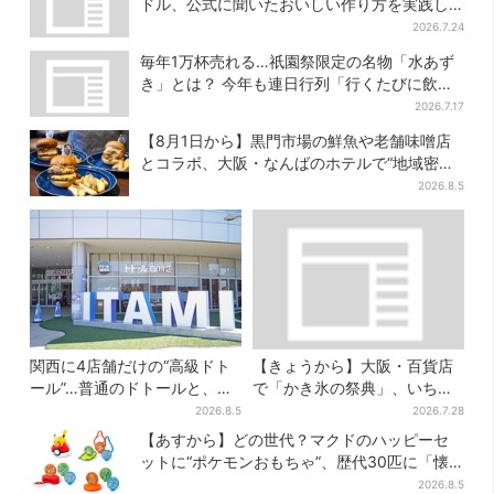
ドル、公式に聞いたおいしい作り方を実践し
てみた
2026.7.24
毎年1万杯売れる…祇園祭限定の名物「水あず
き」とは？ 今年も連日行列「行くたびに飲ん
でる」
2026.7.17
【8月1日から】黒門市場の鮮魚や老舗味噌店
とコラボ、大阪・なんばのホテルで“地域密
着”の限定バーガー
2026.8.5
関西に4店舗だけの“高級ドト
【きょうから】大阪・百貨店
ール”…普通のドトールと、何
で「かき氷の祭典」、いち
が違う？コーヒーは約2倍の
ご・イチジク・紅茶・チー
2026.8.5
2026.7.28
600円
ズ…17店舗のメニュー集結
【あすから】どの世代？マクドのハッピーセ
ットに“ポケモンおもちゃ”、歴代30匹に「懐
かしい」と喜びの声
2026.8.5