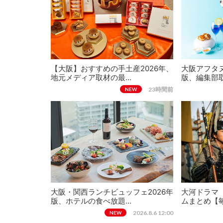
【大阪】おすすめの手土産2026年、
大阪アフタヌ
地元メディア取材の最…
版、編集部
23時間前
NEW
大阪・関西ランチビュッフェ2026年
大河ドラマ
版、ホテルの食べ放題…
ムまとめ【
2026.8.6 12:00
NEW