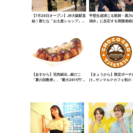
【7月28日オープン】JR大阪駅直
平埜生成演じる医師・黒川
結！新たな「お土産ショップ」、
潟弁」に反応する視聴者続
銘菓バラ売りで地...
ッときた」
【あすから】完売続出…銀だこ
【きょうから】限定ポーチ
「夏の回数券」、“最大2811円”お
け…サンマルクカフェ初の
得に！数量限定で
袋」、実質無料でレア...