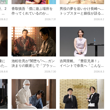
、2
香取慎吾「僕に遊ぶ場所を
男役の夢を追いかけ長崎へ…
』
作ってくれているのか
トップスターと娘役が語る
助言
も」、異色バラエティ『し
「ハウステンボス歌劇団」
26.8.2
2026.7.31
2026.8.2
」
んごの芽』で感じた読売テ
とは？大阪で初公演開催
レビの“パンク精神”
優に
池松壮亮が“闇堕ち”へ…ガン
吉岡里帆、『豊臣兄弟！』
った
決まりの眼差しで「ブラッ
イベントで奈良へ「こんな
ラ視聴
ク秀吉がログイン」【豊臣
に楽しんでもらえてうれし
26.8.6
2026.7.30
2026.8.3
兄弟】
い」