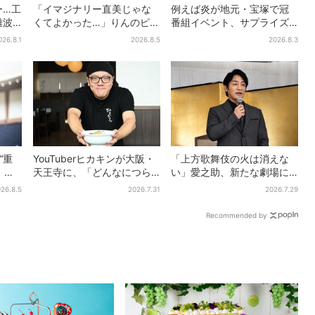
ー…工
「イマジナリー直美じゃな
例えば炎が地元・宝塚で冠
難波
くてよかった…」りんのピン
番組イベント、サプライズ
人超…
チに駆けつける直美、ベス
に会場騒然「まさか本人が
026.8.1
2026.8.5
2026.8.3
ださ
トなタイミングに視聴者歓
出てくるとは…」
喜
“重
YouTuberヒカキンが大阪・
「上方歌舞伎の火は消えな
」主
天王寺に、「どんなにつら
い」愛之助、新たな劇場に
ブキ
い時でも…」ラーメン愛＆兄
期待 “ルパン歌舞伎”は古典
26.8.5
2026.7.31
2026.7.29
弟】
セイキンとの思い出を語る
への入口
Recommended by