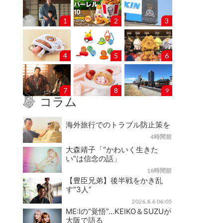
1
2
3
4
5
6
7
8
9
コラム
海外旅行でのトラブル防止策を
4時間前
大森靖子「“かわいく生きた
い”は信念の話」
18時間前
【豊臣兄弟】後半戦をかき乱
す“3人”
2026.8.6 06:05
ME:Iの“覚悟”…KEIKO＆SUZUが
大阪で語る