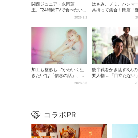
関西ジュニア・永岡蓮
はさみ、ノミ、ハンマ
王、“24時間TVで食べたい差
具持って集合！閉店「
し入れ”は？「キッチンカー
ベアーズ」最終日400
2026.8.2
2
が良いです！」会場沸く
最後は「もう帰ってく
い」
加工も整形も…“かわいく生
後半戦をかき乱す3人の
きたい”は「信念の話」、大
要人物”…「目立たない
森靖子が新作に込めた思い
人公・仲野太賀も、モ
2026.8.6
20
ャラ→覚醒へ【豊臣兄
コラボPR