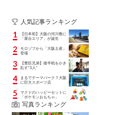
人気記事ランキング
1
【日本初】大阪の河川敷に
「屋台エリア」が誕生
2
モロゾフから「大阪土産」
登場
3
【豊臣兄弟】後半戦をかき
乱す“3人”
4
まるでテーマパーク？大阪
に巨大スポーツ店
5
マクドのハッピーセットに
「ポケモンおもちゃ」
写真ランキング