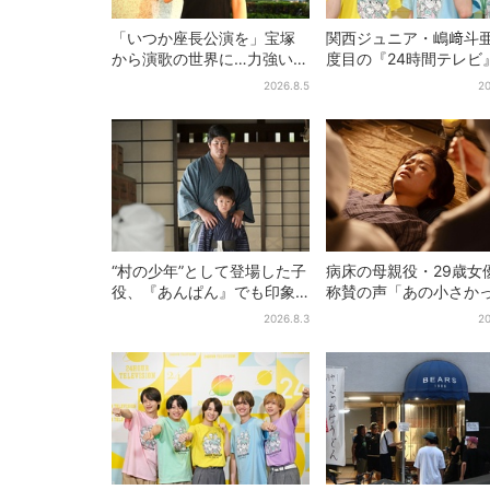
「いつか座長公演を」宝塚
関西ジュニア・嶋﨑斗亜
から演歌の世界に…力強いコ
度目の『24時間テレビ
ブシで聴かせる有沙瞳の目
へ…ほかのメンバーに
2026.8.5
20
指す道とは
「サポーターたるもの
“村の少年”として登場した子
病床の母親役・29歳女
役、『あんぱん』でも印象
称賛の声「あの小さか
的だった…視聴者驚き「どう
加恋ちゃんが…」朝ド
2026.8.3
20
りで演技上手だと」
者しみじみ