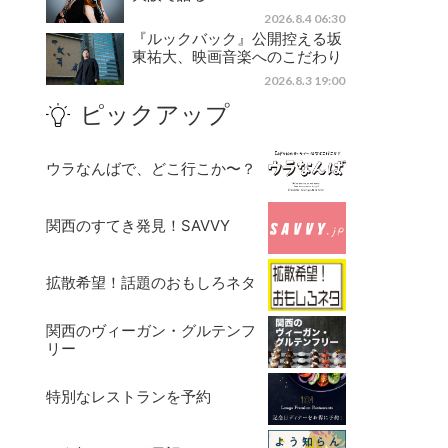
2026.8.4 06:30
『ルックバック』公開控える坂
東祐大、映画音楽へのこだわり
2026.8.3 19:00
ピックアップ
ウラなんばで、どこ行こか〜？
関西のすてき発見！SAVVY
拡散希望！話題のおもしろネタ
関西のヴィーガン・グルテンフ
リー
特別なレストランを予約