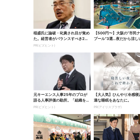
稲盛氏に論破・叱責され目が覚め
【500円〜】大阪の“市民
た。経営者がバランスすべき2つ
プール”3選…夜だから涼し
の背反
スパ最強
PR(ビズヒント)
元キーエンス人事25年のプロが
【大人気】ひんやり冷感寝
語る人事評価の勘所。「組織を腐
適な睡眠をあなたに。
らせるNG評価」とは...
PR(ビズヒント)
PR(アイリスプラザ)