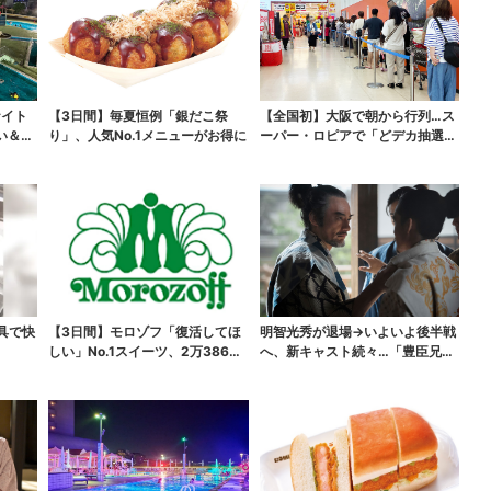
ナイト
【3日間】毎夏恒例「銀だこ祭
【全国初】大阪で朝から行列…ス
い＆コ
り」、人気No.1メニューがお得に
ーパー・ロピアで「どデカ抽選
会」、開始30分で“1...
具で快
【3日間】モロゾフ「復活してほ
明智光秀が退場→いよいよ後半戦
しい」No.1スイーツ、2万3865
へ、新キャスト続々…「豊臣兄
票から選ばれた...
弟！」振り返り＆第30...