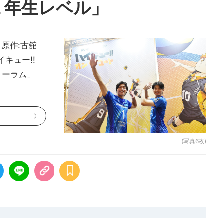
１年生レベル」
原作:古舘
キュー!!
ォーラム」
(写真6枚)