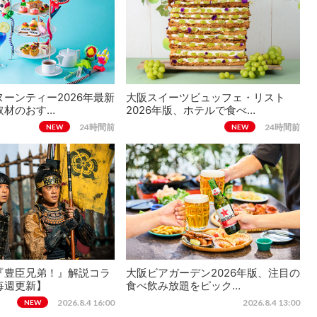
ーンティー2026年最新
大阪スイーツビュッフェ・リスト
取材のおす…
2026年版、ホテルで食べ…
24時間前
24時間前
NEW
NEW
『豊臣兄弟！』解説コラ
大阪ビアガーデン2026年版、注目の
毎週更新】
食べ飲み放題をピック…
2026.8.4 16:00
2026.8.4 13:00
NEW