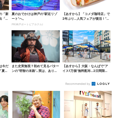
の「新
夏のおでかけは神戸の”駅近リゾ
【あすから】「コメダ珈琲店」で
出「グ
ート”へ。
2年ぶり…人気フェアが復活！“ハ
ワイ旅行が当たる”...
PR(神戸ポートピアホテル)
は今だ
また史実無視？初めて見るパター
【あすから】大阪・なんばで“ア
「夏福
ンの“明智の末路”…実は、ありえ
イス1万個”無料配布…2日間限定
なくもない！？【豊...
で、ロッテの人気商...
Recommended by