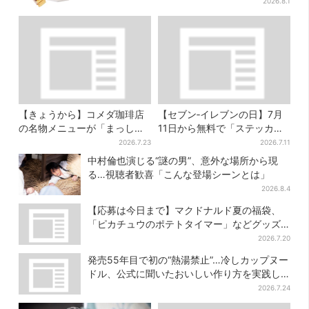
ンに
2026.8.1
【きょうから】コメダ珈琲店
【セブン‐イレブンの日】7月
の名物メニューが「まっし
11日から無料で「ステッカ
ろ」に…期間限定の2品が登場
ー」もらえる！おにぎり・配
2026.7.23
2026.7.11
送トラックなど全4種…店頭で
中村倫也演じる“謎の男”、意外な場所から現
先着100枚
る…視聴者歓喜「こんな登場シーンとは」
2026.8.4
【応募は今日まで】マクドナルド夏の福袋、
「ピカチュウのポテトタイマー」などグッズ3
品＆商品券付きで3900円
2026.7.20
発売55年目で初の“熱湯禁止”…冷しカップヌー
ドル、公式に聞いたおいしい作り方を実践し
てみた
2026.7.24