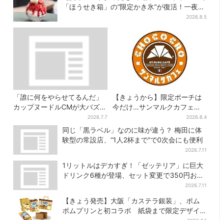
「ほうせき箱」の“限定かき氷”が復活！一夜限
りの盆踊りも
2026.8.5
「誰に何をやらせてるんだ」
【きょうから】限定ポーチは
カップヌードルCMが大バズり
今だけ…サンマルクカフェ初
→まさかの本家がセルフ再現
の「夏福袋」、実質無料でレ
2026.7.7
2026.8.4
「仕事早すぎ」「もうこっち
アグッズが手に入る
同じ「黒ラベル」なのに味が違う？ 梅田に体
にした方が…」
験型の常設店、“1人2杯まで”で0次会にも便利
2026.7.11
1リットルはデカすぎ！「ゼッテリア」に巨大
ドリンク6種が登場、セット変更で350円お得
に
2026.7.11
【きょう発売】大阪「カステラ銀装」、ポム
ポムプリンと初コラボ 紙袋まで限定デザイ