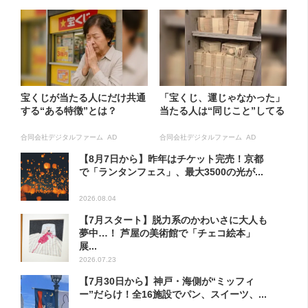
宝くじが当たる人にだけ共通
「宝くじ、運じゃなかった」
する“ある特徴”とは？
当たる人は“同じこと”してる
合同会社デジタルファーム AD
合同会社デジタルファーム AD
【8月7日から】昨年はチケット完売！京都
で「ランタンフェス」、最大3500の光が...
2026.08.04
【7月スタート】脱力系のかわいさに大人も
夢中…！ 芦屋の美術館で「チェコ絵本」
展...
2026.07.23
【7月30日から】神戸・海側が“ミッフィ
ー”だらけ！全16施設でパン、スイーツ、...