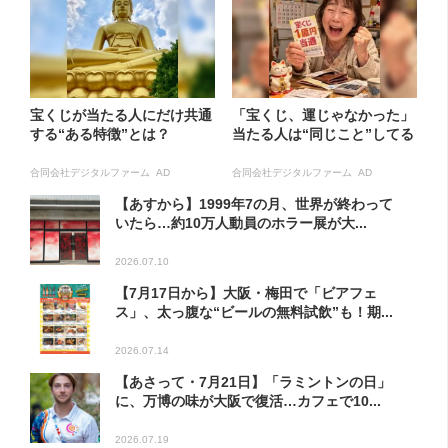
宝くじが当たる人にだけ共通
「宝くじ、運じゃなかった」
する“ある特徴”とは？
当たる人は“同じこと”してる
合同会社デジタルファーム AD
合同会社デジタルファーム AD
【あすから】1999年7の月、世界が終わって
いたら…約10万人動員のホラー展が大...
2026.07.10
【7月17日から】大阪・梅田で「ビアフェ
ス」、太っ腹な“ビールの無料試飲”も！期...
2026.07.14
【あさって・7月21日】「ラミントンの日」
に、万博の味が大阪で復活…カフェで10...
2026.07.19