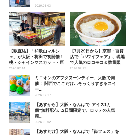
2026.08.03
【駅直結】「和歌山マルシ
【7月29日から】京都・百貨
ェ」が大阪・梅田で初開催！
店で「ハワイフェア」、現地
桃・シャインマスカット・巨
で人気のロコモコ＆数量限
峰が...
定...
2026.07.14
2026.07.25
ミニオンのアフタヌーンティー、大阪で開
催！ 関西でここだけ…そっくりすぎるスイ
ー...
2026.07.17
【あすから】大阪・なんばで“アイス1万
個”無料配布…2日間限定で、ロッテの人気
商...
2026.08.02
【あすだけ】大阪・なんばで「街フェス」を