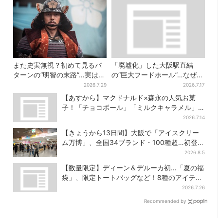
また史実無視？初めて見るパ
「廃墟化」した大阪駅直結
ターンの“明智の末路”…実は、
の“巨大フードホール”…なぜ？
ありえなくもない！？【豊臣
実は、梅田ランチ＆カフェの
2026.7.29
2026.7.17
兄弟】
穴場だった
【あすから】マクドナルド×森永の人気お菓
子！「チョコボール」「ミルクキャラメル」
があのスイーツに変身…6年ぶり復活シェイク
2026.7.14
も
【きょうから13日間】大阪で「アイスクリー
ム万博」、全国34ブランド・100種超…初登場
の「チョコソフト」に行列
2026.8.5
【数量限定】ディーン＆デルーカ初…「夏の福
袋」、限定トートバッグなど！8種のアイテム
が勢ぞろい
2026.7.26
Recommended by