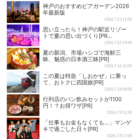
神戸のおすすめビアガーデン2026
年最新版
2026.7.23 11:00
思い立ったら！神戸の駅近リゾー
トで夏の思い出づくり[PR…
2026.7.22 19:40
夏の新潟、市場ハシゴで海鮮三
昧、魅惑の日本酒三昧[PR]
2026.7.16 12:00
この夏は特急「しおかぜ」に乗っ
て、おトクに四国旅[PR]
2026.7.16 09:00
行列店のパン飲みセットが1100
円！？お得ワザ[PR]
2026.7.9 11:30
「仕事もお金もなくても…」マンゲ
キで過ごした日々[PR]
2026.7.8 17:00