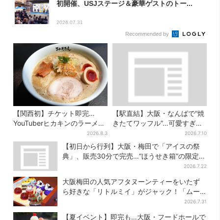
初開催、USJステージ＆豪華ゲストのトー...
2026.07.31
Recommended by
【関西初】チケット即完…
【駅直結】大阪・なんばで“焼
YouTuberヒカキンのラーメン
きたてワッフル”…可愛すぎ
店「みそきん」が大阪上陸！
る“くまちゃんアイス”と一緒
2026.8.3
2026.7.10
「待ってました」と話題
に
【初日から行列】大阪・梅田で「アイスの祭
典」、販売30分で完売…“ほうせき箱”の限定メ
ニューも
2026.7.22
大阪梅田の人気アフタヌーンティーをいたず
ら好きな「リトルミイ」がジャック！「ムー
ミン」たちとバカンスへ
2026.7.31
【夏イベント】即完も…大阪・フードホールで