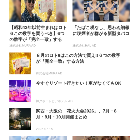
【昭和43年以前生まれはロト
「たばこ税なし」思わぬ朗報
６この数字を買うべき】6つ
に喫煙者が群がる新型タバコ
の数字が「完全一致」する
方...
株式会社MURA AD
株式会社HAL AD
８月のロト6はこの方法で買え!!６つの数字
が『完全一致』する方法
株式会社MURA AD
今すぐリゾート行きたい！車がなくてもOK
神戸ポートピアホテル AD
関西・大阪の「花火大会2026」、7月・8
月・9月・10月開催まとめ
2026.07.15