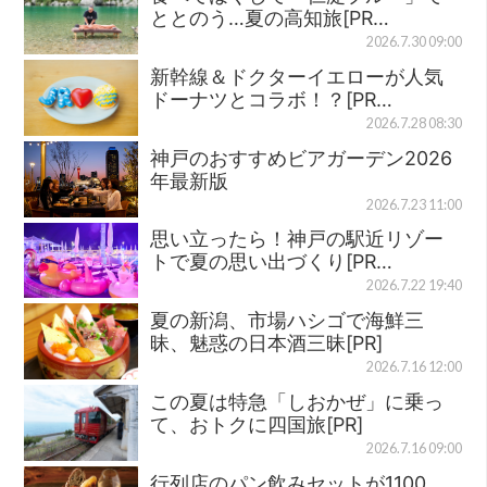
ととのう…夏の高知旅[PR…
2026.7.30 09:00
新幹線＆ドクターイエローが人気
ドーナツとコラボ！？[PR…
2026.7.28 08:30
神戸のおすすめビアガーデン2026
年最新版
2026.7.23 11:00
思い立ったら！神戸の駅近リゾー
トで夏の思い出づくり[PR…
2026.7.22 19:40
夏の新潟、市場ハシゴで海鮮三
昧、魅惑の日本酒三昧[PR]
2026.7.16 12:00
この夏は特急「しおかぜ」に乗っ
て、おトクに四国旅[PR]
2026.7.16 09:00
行列店のパン飲みセットが1100