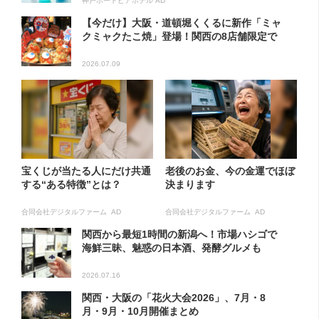
神戸ポートピアホテル AD
【今だけ】大阪・道頓堀くくるに新作「ミャ
クミャクたこ焼」登場！関西の8店舗限定で
2026.07.09
宝くじが当たる人にだけ共通
老後のお金、今の金運でほぼ
する“ある特徴”とは？
決まります
合同会社デジタルファーム AD
合同会社デジタルファーム AD
関西から最短1時間の新潟へ！市場ハシゴで
海鮮三昧、魅惑の日本酒、発酵グルメも
2026.07.16
関西・大阪の「花火大会2026」、7月・8
月・9月・10月開催まとめ