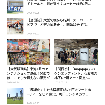
ドトールと、何が違う？コーヒーは約2倍...
2026.08.05
【全国初】大阪で朝から行列…スーパー・ロ
ピアで「どデカ抽選会」、開始30分で“1...
2026.08.01
【大阪駅直結】東海4県のア
【関西初】「mojojojo」の
ンテナショップ誕生！関西で
ケンエレファント、心斎橋の
はここでしか買えない限定グ
地下に“新アート拠点”...
ル...
2026.07.14
2026.07.14
「廃墟化」した大阪駅直結の“巨大フードホ
ール”…なぜ？ 実は、梅田ランチ＆カフェ...
2026.07.17