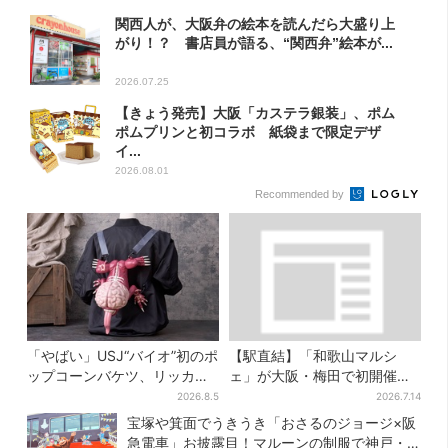
関西人が、大阪弁の絵本を読んだら大盛り上
がり！？ 書店員が語る、“関西弁”絵本が...
2026.07.25
【きょう発売】大阪「カステラ銀装」、ポム
ポムプリンと初コラボ 紙袋まで限定デザ
イ...
2026.08.01
Recommended by
「やばい」USJ“バイオ”初のポ
【駅直結】「和歌山マルシ
ップコーンバケツ、リッカー
ェ」が大阪・梅田で初開催！
が背中に張りつく衝撃デザイ
桃・シャインマスカット・巨
2026.8.5
2026.7.14
ンに騒然…フレーバーにも反
峰がずらり
宝塚や箕面でうきうき「おさるのジョージ×阪
応
急電車」お披露目！マルーンの制服で神戸・