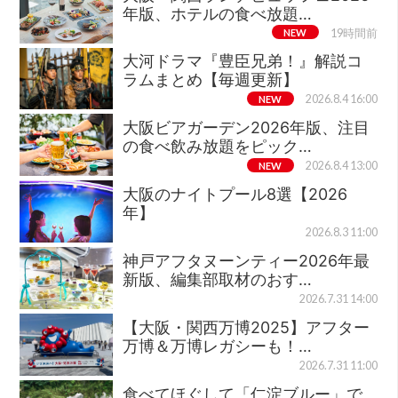
年版、ホテルの食べ放題…
NEW
19時間前
大河ドラマ『豊臣兄弟！』解説コ
ラムまとめ【毎週更新】
NEW
2026.8.4 16:00
大阪ビアガーデン2026年版、注目
の食べ飲み放題をピック…
NEW
2026.8.4 13:00
大阪のナイトプール8選【2026
年】
2026.8.3 11:00
神戸アフタヌーンティー2026年最
新版、編集部取材のおす…
2026.7.31 14:00
【大阪・関西万博2025】アフター
万博＆万博レガシーも！…
2026.7.31 11:00
食べてほぐして「仁淀ブルー」で