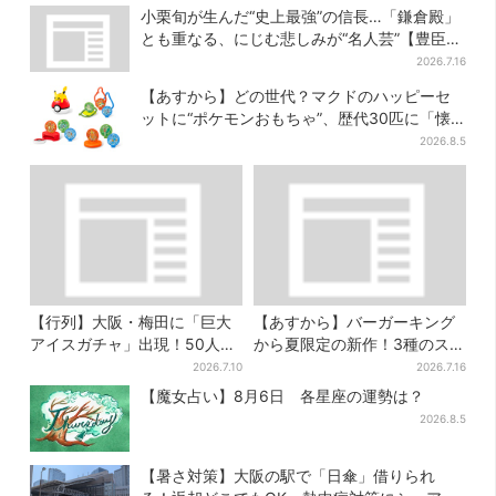
小栗旬が生んだ“史上最強”の信長…「鎌倉殿」
とも重なる、にじむ悲しみが“名人芸”【豊臣兄
弟】
2026.7.16
【あすから】どの世代？マクドのハッピーセ
ットに“ポケモンおもちゃ”、歴代30匹に「懐
かしい」と喜びの声
2026.8.5
【行列】大阪・梅田に「巨大
【あすから】バーガーキング
アイスガチャ」出現！50人以
から夏限定の新作！3種のステ
上が列…初日は即終了、残る
ーキワッパー「暑さ乗り切れ
2026.7.10
2026.7.16
開催日は？
そう」と話題に
【魔女占い】8月6日 各星座の運勢は？
2026.8.5
【暑さ対策】大阪の駅で「日傘」借りられ