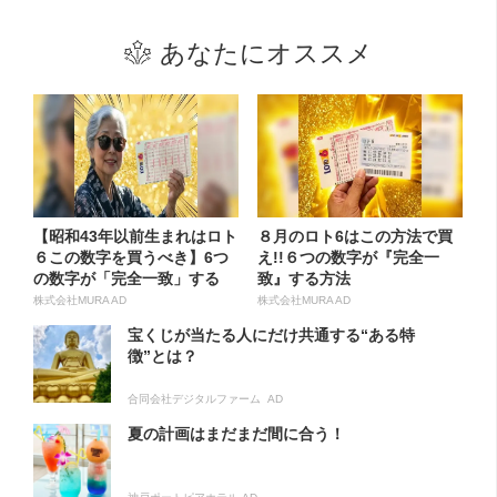
あなたにオススメ
【昭和43年以前生まれはロト
８月のロト6はこの方法で買
６この数字を買うべき】6つ
え!!６つの数字が『完全一
の数字が「完全一致」する
致』する方法
方...
株式会社MURA AD
株式会社MURA AD
宝くじが当たる人にだけ共通する“ある特
徴”とは？
合同会社デジタルファーム AD
夏の計画はまだまだ間に合う！