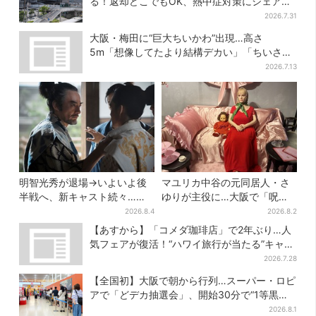
る！返却どこでもOK、熱中症対策にシェアサ
ービス拡大
2026.7.31
大阪・梅田に“巨大ちいかわ”出現…高さ
5m「想像してたより結構デカい」「ちいさ…
くはない」
2026.7.13
明智光秀が退場→いよいよ後
マユリカ中谷の元同居人・さ
半戦へ、新キャスト続々…
ゆりが主役に…大阪で「呪物
「豊臣兄弟！」振り返り＆第
展」開催、コンセプトは“呪物
2026.8.4
2026.8.2
30回あらすじ
たちのお茶会”
【あすから】「コメダ珈琲店」で2年ぶり…人
気フェアが復活！“ハワイ旅行が当たる”キャン
ペーンも
2026.7.28
【全国初】大阪で朝から行列…スーパー・ロピ
アで「どデカ抽選会」、開始30分で“1等黒毛
和牛”の当選も
2026.8.1