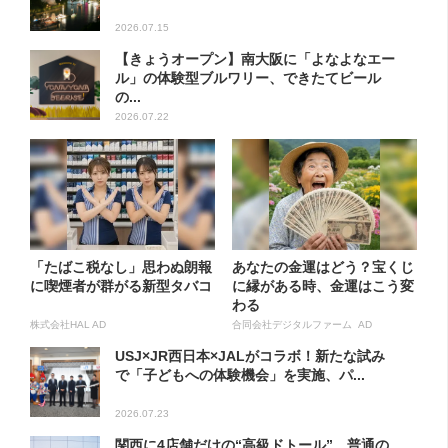
2026.07.15
【きょうオープン】南大阪に「よなよなエー
ル」の体験型ブルワリー、できたてビール
の...
2026.07.22
「たばこ税なし」思わぬ朗報
あなたの金運はどう？宝くじ
に喫煙者が群がる新型タバコ
に縁がある時、金運はこう変
わる
株式会社HAL AD
合同会社デジタルファーム AD
USJ×JR西日本×JALがコラボ！新たな試み
で「子どもへの体験機会」を実施、パ...
2026.07.23
関西に4店舗だけの“高級ドトール”…普通の