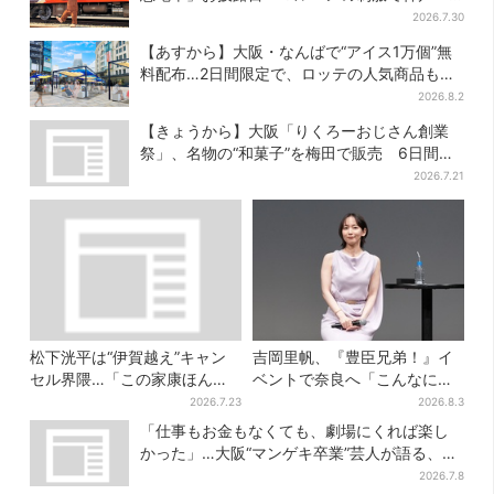
宝塚・京都各線に添乗
2026.7.30
【あすから】大阪・なんばで“アイス1万個”無
料配布…2日間限定で、ロッテの人気商品もら
える
2026.8.2
【きょうから】大阪「りくろーおじさん創業
祭」、名物の“和菓子”を梅田で販売 6日間限
定でお得に
2026.7.21
松下洸平は“伊賀越え”キャン
吉岡里帆、『豊臣兄弟！』イ
セル界隈…「この家康ほんと
ベントで奈良へ「こんなに楽
憎たらしいな」【豊臣兄弟】
しんでもらえてうれしい」
2026.7.23
2026.8.3
「仕事もお金もなくても、劇場にくれば楽し
かった」…大阪“マンゲキ卒業”芸人が語る、漫
才を磨き続けた日々
2026.7.8