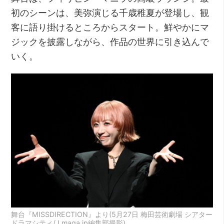
初のシーンは、美弥演じる千歳稚夏が登場し、観
客に語り掛けるところからスタート。鮮やかにマ
ジックを披露しながら、作品の世界に引き込んで
いく。
舞台『MISSDIRECTION』より(5月27日 梅田芸術劇場 シアター
ドラマシティ/ Lmaga.jp編集部撮影)