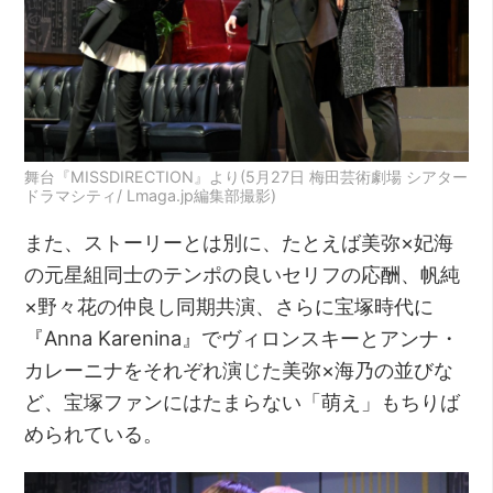
舞台『MISSDIRECTION』より(5月27日 梅田芸術劇場 シアター
ドラマシティ/ Lmaga.jp編集部撮影)
また、ストーリーとは別に、たとえば美弥×妃海
の元星組同士のテンポの良いセリフの応酬、帆純
×野々花の仲良し同期共演、さらに宝塚時代に
『Anna Karenina』でヴィロンスキーとアンナ・
カレーニナをそれぞれ演じた美弥×海乃の並びな
ど、宝塚ファンにはたまらない「萌え」もちりば
められている。