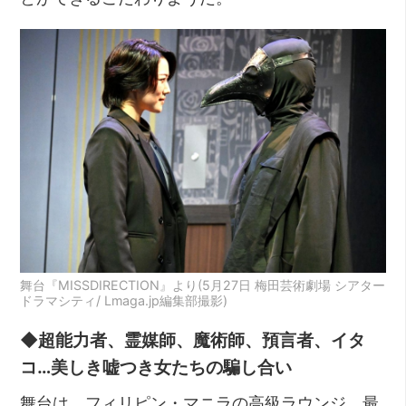
舞台『MISSDIRECTION』より(5月27日 梅田芸術劇場 シアター
ドラマシティ/ Lmaga.jp編集部撮影)
◆超能力者、霊媒師、魔術師、預言者、イタ
コ…美しき嘘つき女たちの騙し合い
舞台は、フィリピン・マニラの高級ラウンジ。最