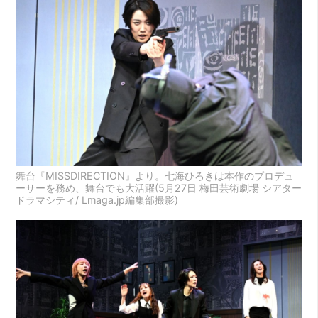
舞台『MISSDIRECTION』より。七海ひろきは本作のプロデュ
ーサーを務め、舞台でも大活躍(5月27日 梅田芸術劇場 シアター
ドラマシティ/ Lmaga.jp編集部撮影)