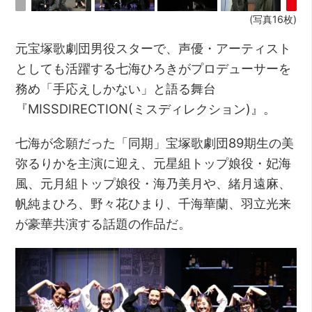
(写真16枚)
元宝塚歌劇団男役スターで、声優・アーティスト
としても活躍する七海ひろきがプロデューサーを
務め「手応えしかない」と語る舞台
『MISSDIRECTION(ミスディレクション)』。
七海が念願だった「同期」宝塚歌劇団89期生の美
弥るりかを主演に迎え、元星組トップ娘役・妃海
風、元月組トップ娘役・海乃美月や、緒月遠麻、
帆純まひろ、野々花ひまり、千海華蘭、羽立光来
が豪華共演する話題の作品だ。