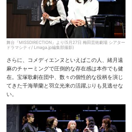
舞台『MISSDIRECTION』より(5月27日 梅田芸術劇場 シアター
ドラマシティ/ Lmaga.jp編集部撮影)
さらに、コメディエンヌといえばこの人、緒月遠
麻のチャーミングで圧倒的な存在感は本作でも健
在。宝塚歌劇在団中、数々の個性的な役柄を演じ
てきた千海華蘭と羽立光来の活躍ぶりも見逃せな
い。