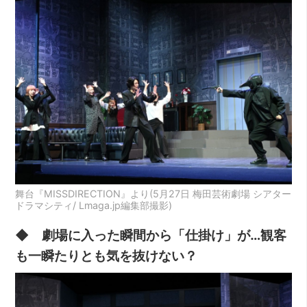
舞台『MISSDIRECTION』より(5月27日 梅田芸術劇場 シアター
ドラマシティ/ Lmaga.jp編集部撮影)
◆ 劇場に入った瞬間から「仕掛け」が…観客
も一瞬たりとも気を抜けない？