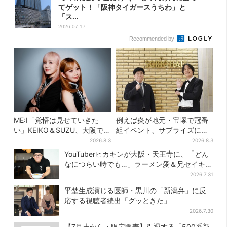
てゲット！「阪神タイガースうちわ」と
「ス...
2026.07.17
Recommended by
ME:I「覚悟は見せていきた
例えば炎が地元・宝塚で冠番
い」KEIKO＆SUZU、大阪で語
組イベント、サプライズに会
る…“日プ女子”からの3年間
場騒然「まさか本人が出てく
2026.8.3
2026.8.3
と、7人で目指す夢
るとは…」
YouTuberヒカキンが大阪・天王寺に、「どん
なにつらい時でも…」ラーメン愛＆兄セイキン
との思い出を語る
2026.7.31
平埜生成演じる医師・黒川の「新潟弁」に反
応する視聴者続出「グッときた」
2026.7.30
【7月末から・限定販売】引退する「500系新