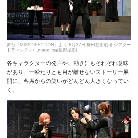
舞台『MISSDIRECTION』より(5月27日 梅田芸術劇場 シアター
ドラマシティ/ Lmaga.jp編集部撮影)
各キャラクターの発言や、動きにもそれぞれ意味
があり、一瞬たりとも目が離せないストーリー展
開に、客席からの笑いがどんどん大きくなってい
く。