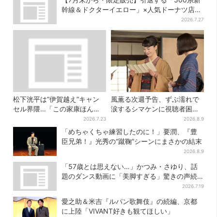
幹線＆ドクターイエロー」×人気ドーナツ店が
コラボ、手土産の切り札にも
2026.7.27
松下洸平は“伊賀越え”キャン
風薫る次週予告、ずぶ濡れで
セル界隈…「この家康ほんと
涙するシマケンに視聴者困惑
憎たらしいな」【豊臣兄弟】
「何が起こっちゃうの」
2026.7.23
2026.8.9
「めちゃくちゃ練習したのに！」要潤、『豊
臣兄弟！』光秀の“蹴鞠”シーンにまさかの結末
2026.8.9
「57歳とは思えない…」かつみ・さゆり、話
題のダンス動画に「美脚すぎる」驚きの声続
出
2026.7.19
愛之助＆米吉『ルパン歌舞伎』の続編、京都
に上陸「VIVANT好きも観てほしい」