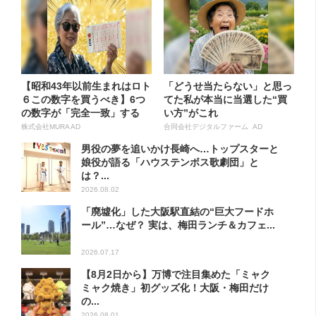
【昭和43年以前生まれはロト
「どうせ当たらない」と思っ
６この数字を買うべき】6つ
てた私が本当に当選した“買
の数字が「完全一致」する
い方”がこれ
方...
株式会社MURA AD
合同会社デジタルファーム AD
男役の夢を追いかけ長崎へ…トップスターと
娘役が語る「ハウステンボス歌劇団」と
は？...
2026.08.02
「廃墟化」した大阪駅直結の“巨大フードホ
ール”…なぜ？ 実は、梅田ランチ＆カフェ...
2026.07.17
【8月2日から】万博で注目集めた「ミャク
ミャク焼き」初グッズ化！大阪・梅田だけ
の...
2026.08.01