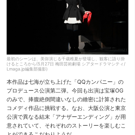
最初のシーンは、美弥演じる千歳稚夏が登場し、観客に語り掛
けるところから(5月27日 梅田芸術劇場 シアタードラマシティ/
Lmaga.jp編集部撮影)
本作品は七海が立ち上げた「QQカンパニー」の
プロデュース公演第二弾。今回も出演は宝塚OG
のみで、捧腹絶倒間違いなしの緻密に計算された
コメディ作品に挑戦する。なお、大阪公演と東京
公演で異なる結末「アナザーエンディング」が用
意されていて、それぞれのストーリーを楽しむこ
とができるこだわりようだ。