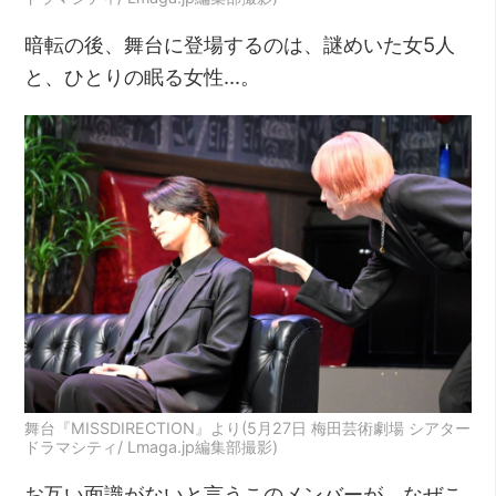
暗転の後、舞台に登場するのは、謎めいた女5人
と、ひとりの眠る女性…。
舞台『MISSDIRECTION』より(5月27日 梅田芸術劇場 シアター
ドラマシティ/ Lmaga.jp編集部撮影)
お互い面識がないと言うこのメンバーが、なぜこ