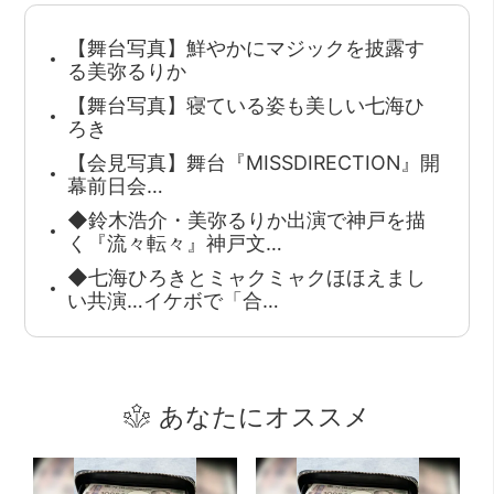
【舞台写真】鮮やかにマジックを披露す
る美弥るりか
【舞台写真】寝ている姿も美しい七海ひ
ろき
【会見写真】舞台『MISSDIRECTION』開
幕前日会…
◆鈴木浩介・美弥るりか出演で神戸を描
く『流々転々』神戸文…
◆七海ひろきとミャクミャクほほえまし
い共演…イケボで「合…
あなたにオススメ