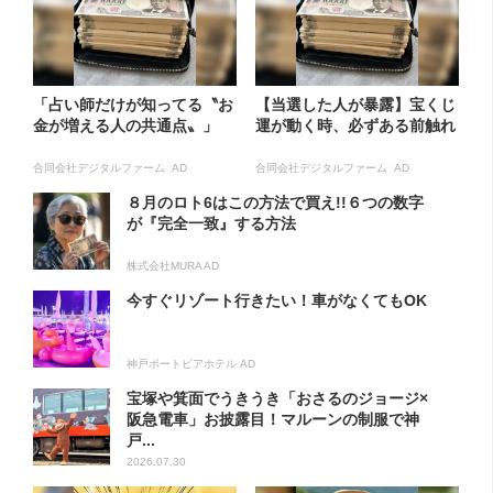
「占い師だけが知ってる〝お
【当選した人が暴露】宝くじ
金が増える人の共通点〟」
運が動く時、必ずある前触れ
合同会社デジタルファーム AD
合同会社デジタルファーム AD
８月のロト6はこの方法で買え!!６つの数字
が『完全一致』する方法
株式会社MURA AD
今すぐリゾート行きたい！車がなくてもOK
神戸ポートピアホテル AD
宝塚や箕面でうきうき「おさるのジョージ×
阪急電車」お披露目！マルーンの制服で神
戸...
2026.07.30