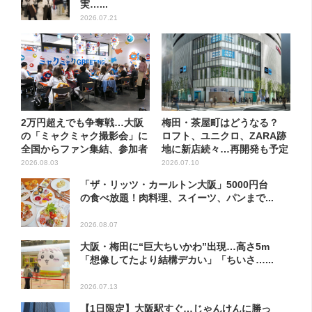
実…...
2026.07.21
2万円超えでも争奪戦…大阪
梅田・茶屋町はどうなる？
の「ミャクミャク撮影会」に
ロフト、ユニクロ、ZARA跡
全国からファン集結、参加者
地に新店続々…再開発も予定
に...
2026.08.03
2026.07.10
「ザ・リッツ・カールトン大阪」5000円台
の食べ放題！肉料理、スイーツ、パンまで...
2026.08.07
大阪・梅田に“巨大ちいかわ”出現…高さ5m
「想像してたより結構デカい」「ちいさ…...
2026.07.13
【1日限定】大阪駅すぐ…じゃんけんに勝っ