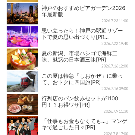
神戸のおすすめビアガーデン2026
年最新版
2026.7.23 11:00
思い立ったら！神戸の駅近リゾー
トで夏の思い出づくり[PR…
2026.7.22 19:40
夏の新潟、市場ハシゴで海鮮三
昧、魅惑の日本酒三昧[PR]
2026.7.16 12:00
この夏は特急「しおかぜ」に乗っ
て、おトクに四国旅[PR]
2026.7.16 09:00
行列店のパン飲みセットが1100
円！？お得ワザ[PR]
2026.7.9 11:30
「仕事もお金もなくても…」マンゲ
キで過ごした日々[PR]
2026.7.8 17:00