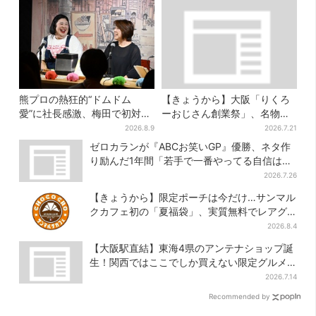
熊プロの熱狂的“ドムドム
【きょうから】大阪「りくろ
愛”に社長感激、梅田で初対面
ーおじさん創業祭」、名物
トーク…超レアプレゼントに
の“和菓子”を梅田で販売 6日
2026.8.9
2026.7.21
歓喜「一生好きでいさせてく
間限定でお得に
ゼロカランが『ABCお笑いGP』優勝、ネタ作
ださい！」
り励んだ1年間「若手で一番やってる自信はあ
った」
2026.7.26
【きょうから】限定ポーチは今だけ…サンマル
クカフェ初の「夏福袋」、実質無料でレアグ
ッズが手に入る
2026.8.4
【大阪駅直結】東海4県のアンテナショップ誕
生！関西ではここでしか買えない限定グルメ
も
2026.7.14
Recommended by