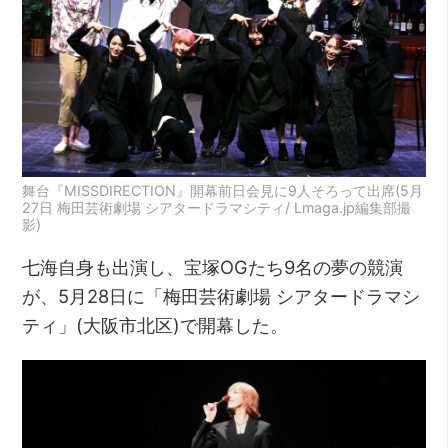
舞台『MISSDIRECTION』開幕前日会見に9人そろって出席(5月
27日 梅田芸術劇場 シアタードラマシティ/ Lmaga.jp編集部撮
影)
七海自身も出演し、宝塚OGたち9名の夢の競演
が、5月28日に「梅田芸術劇場 シアタードラマシ
ティ」(大阪市北区)で開幕した。