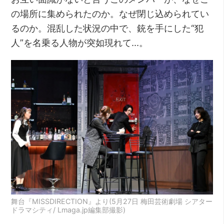
の場所に集められたのか。なぜ閉じ込められてい
るのか。混乱した状況の中で、銃を手にした“犯
人”を名乗る人物が突如現れて…。
舞台『MISSDIRECTION』より(5月27日 梅田芸術劇場 シアター
ドラマシティ/ Lmaga.jp編集部撮影)