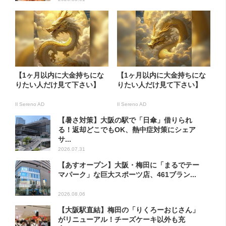
【1ヶ月以内に大金持ちにな
【1ヶ月以内に大金持ちにな
りたい人だけ見て下さい】
りたい人だけ見て下さい】
Il Sereno AD
Il Sereno AD
【暑さ対策】大阪の駅で「日傘」借りられ
る！返却どこでもOK、熱中症対策にシェア
サ...
2026.07.31
【あすオープン】大阪・梅田に「まるでテー
マパーク」な巨大スポーツ店、461ブラン...
2026.08.06
【大阪駅直結】梅田の「りくろーおじさん」
がリニューアル！チーズケーキ以外も充