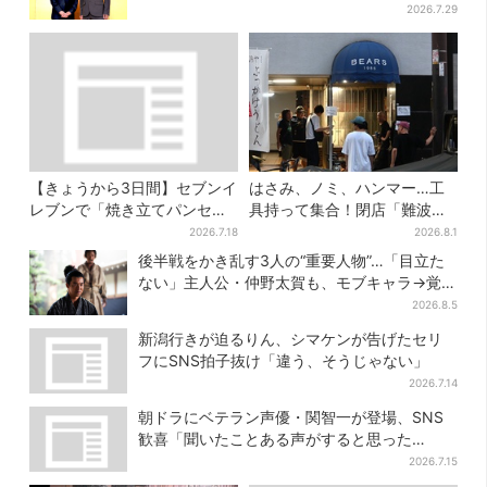
2026.7.29
【きょうから3日間】セブンイ
はさみ、ノミ、ハンマー…工
レブンで「焼き立てパンセー
具持って集合！閉店「難波ベ
ル」、人気シリーズがお得
アーズ」最終日400人超…最
2026.7.18
2026.8.1
に…チョコクッキーも対象
後は「もう帰ってください」
後半戦をかき乱す3人の“重要人物”…「目立た
ない」主人公・仲野太賀も、モブキャラ→覚醒
へ【豊臣兄弟】
2026.8.5
新潟行きが迫るりん、シマケンが告げたセリ
フにSNS拍子抜け「違う、そうじゃない」
2026.7.14
朝ドラにベテラン声優・関智一が登場、SNS
歓喜「聞いたことある声がすると思った
ら！」
2026.7.15