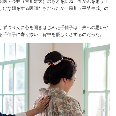
治医・今井（古川雄大）のもとを訪ね、乳がんを患う千
しげな顔をする医師たちだったが、黒川（平埜生成）の
しずつりんに心を開きはじめた千佳子は、夫への思いや
る千佳子に寄り添い、背中を優しくさするのだった。