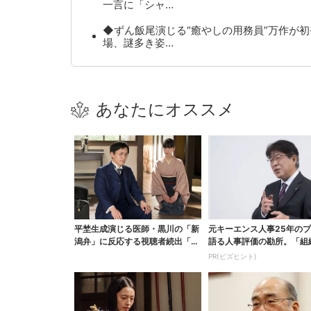
一言に「シャ…
◆ずん飯尾演じる“癒やしの用務員”万作が初
場、謎多き姿…
あなたにオススメ
平埜生成演じる医師・黒川の「新
元キーエンス人事25年の
潟弁」に反応する視聴者続出「グ
語る人事評価の勘所。「組
ッときた」
らせるNG評価」とは...
PR(ビズヒント)