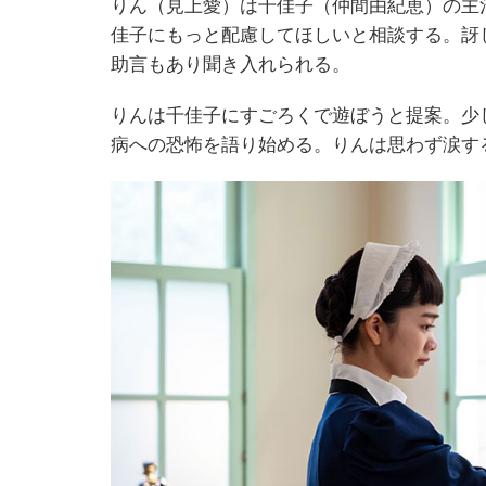
りん（見上愛）は千佳子（仲間由紀恵）の主
佳子にもっと配慮してほしいと相談する。訝
助言もあり聞き入れられる。
りんは千佳子にすごろくで遊ぼうと提案。少
病への恐怖を語り始める。りんは思わず涙す