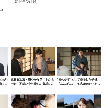
朝ドラ受け騒…
登
プロが
風薫る次週・穏やかなラストから
“村の少年”として登場した子役、
織を腐
一転、不穏な中村倫也の登場に視
『あんぱん』でも印象的だった…
聴者期待「いよいよ登...
視聴者驚き「演技上...