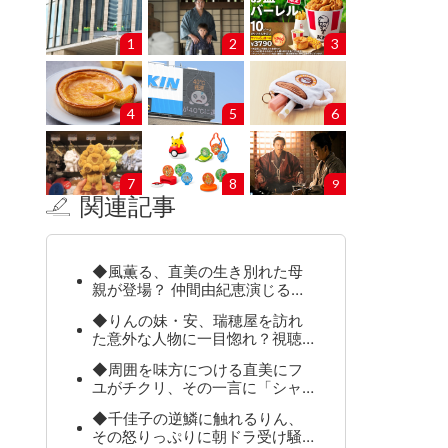
1
2
3
4
5
6
7
8
9
関連記事
◆風薫る、直美の生き別れた母
親が登場？ 仲間由紀恵演じる…
◆りんの妹・安、瑞穂屋を訪れ
た意外な人物に一目惚れ？視聴…
◆周囲を味方につける直美にフ
ユがチクリ、その一言に「シャ…
◆千佳子の逆鱗に触れるりん、
その怒りっぷりに朝ドラ受け騒…