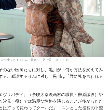
）の背中をさするりん（写真左、見上愛）（C）NHK
子のない医師たちに対し、黒川が「何か方法を変えてみ
する。感謝するりんに対し、黒川は「君に礼を言われる
エヴリバディ』（条映太秦映画村の職員・榊原誠役）や
る汐見圭役）では温厚な性格を演じることが多かっただ
時とは打って変わってクールだ」「スンとした役柄の平埜