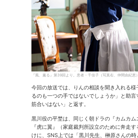
『風、薫る』第39回より。患者・千佳子（写真右、仲間由紀恵
今回の放送では、りんの相談を聞き入れる様
るのも一つの手ではないでしょうか」と助言
筋合いはない」と返す。
黒川役の平埜は、同じく朝ドラの『カムカム
『虎に翼』（家庭裁判所設立のために奔走す
けに、SNS上では「黒川先生、榊原さんの