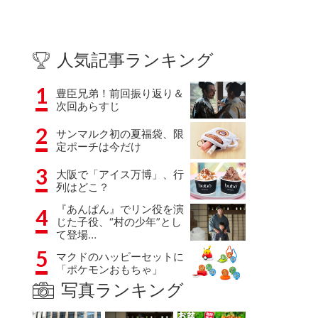
人気記事ランキング
1
豊臣兄弟！前回振り返り＆
次回あらすじ
2
サンマルク初の夏福袋、限
定ポーチは今だけ
3
大阪で「アイス万博」、行
列はどこ？
『あんぱん』でリン役を演
4
じた子役、“村の少年”とし
て登場…
5
マクドのハッピーセットに
「ポケモンおもちゃ」
写真ランキング