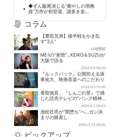
◆ずん飯尾演じる“癒やしの用務
員”万作が初登場、謎多き姿…
コラム
【豊臣兄弟】後半戦をかき乱
す“3人”
14時間前
ME:Iの“覚悟”…KEIKO＆SUZUが
大阪で語る
2026.8.4 06:30
『ルックバック』公開控える坂
東祐大、映画音楽へのこだわり
2026.8.3 19:00
香取慎吾、『しんごの芽』で感
じた読売テレビの“パンク精神…
2026.8.1 06:45
池松壮亮が“闇堕ち”へ…ガン決
まりの眼差し
2026.7.31 06:05
ピックアップ