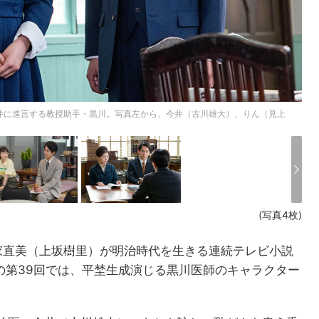
井に進言する教授助手・黒川。写真左から、今井（古川雄大）、りん（見上
(写真4枚)
家直美（上坂樹里）が明治時代を生きる連続テレビ小説
送の第39回では、平埜生成演じる黒川医師のキャラクター