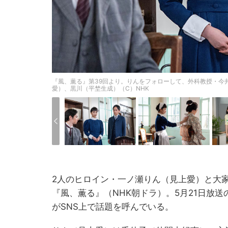
『風、薫る』第39回より。りんをフォローして、外科教授・今
愛）、黒川（平埜生成）（C）NHK
2人のヒロイン・一ノ瀬りん（見上愛）と大
『風、薫る』（NHK朝ドラ）。5月21日放
がSNS上で話題を呼んでいる。