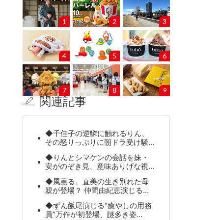
1
2
3
4
5
6
7
8
9
関連記事
◆千佳子の逆鱗に触れるりん、
その怒りっぷりに朝ドラ受け騒…
◆りんとシマケンの会話を妹・
安がのぞき見、意味ありげな視…
◆風薫る、直美の生き別れた母
親が登場？ 仲間由紀恵演じる…
◆ずん飯尾演じる“癒やしの用務
員”万作が初登場、謎多き姿…