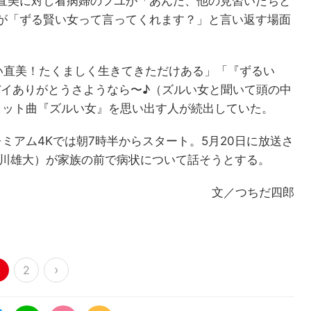
直美に対し看病婦のフユが「あんた、他の見習いたちと
が「ずる賢い女って言ってくれます？」と言い返す場面
賢い直美！たくましく生きてきただけある」「『ずるい
バイありがとうさようなら〜♪（ズルい女と聞いて頭の中
ヒット曲『ズルい女』を思い出す人が続出していた。
プレミアム4Kでは朝7時半からスタート。5月20日に放送さ
古川雄大）が家族の前で病状について話そうとする。
文／つちだ四郎
›
2