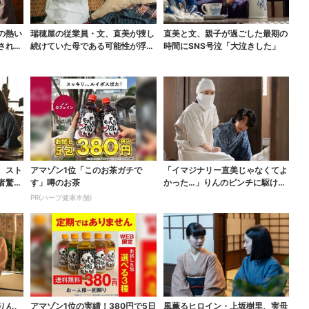
の熱い
瑞穂屋の従業員・文、直美が捜し
直美と文、親子が過ごした最期の
される
続けていた母である可能性が浮
時間にSNS号泣「大泣きした」
上？ SNS驚き「灯台...
、スト
アマゾン1位「このお茶ガチで
「イマジナリー直美じゃなくてよ
者驚き
す」噂のお茶
かった…」りんのピンチに駆けつ
ける直美、ベストなタ...
PR(ハーブ健康本舗)
りん、
アマゾン1位の実績！380円で5日
風薫るヒロイン・上坂樹里、実母