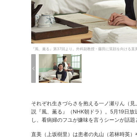
『風、薫る』第37回より。外科副教授・藤田に笑顔を向ける直美
それぞれ生きづらさを抱える一ノ瀬りん（見
説『風、薫る』（NHK朝ドラ）。5月19日
し、看病婦のフユが嫌味を言うシーンが話題
直美（上坂樹里）は患者の丸山（若林時英）