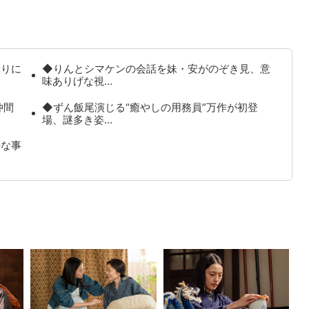
ぷりに
◆りんとシマケンの会話を妹・安がのぞき見、意
味ありげな視…
仲間
◆ずん飯尾演じる“癒やしの用務員”万作が初登
場、謎多き姿…
外な事