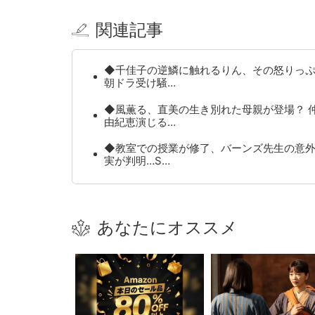
関連記事
◆千佳子の逆鱗に触れるりん、その怒りっ
朝ドラ受け騒…
◆風薫る、直美の生き別れた母親が登場？ 
由紀恵演じる…
◆教室での授業が修了、バーンズ先生の意
実が判明…S…
あなたにオススメ