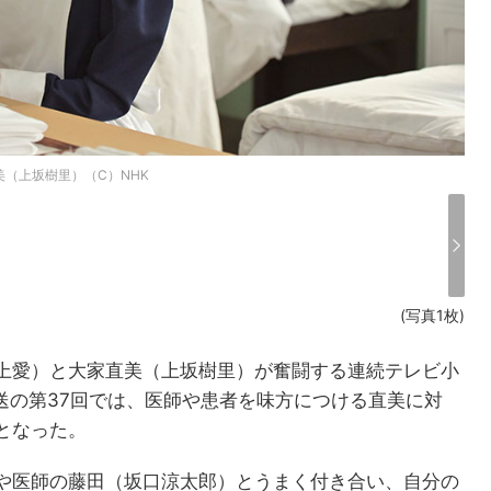
（上坂樹里）（C）NHK
(写真1枚)
上愛）と大家直美（上坂樹里）が奮闘する連続テレビ小
放送の第37回では、医師や患者を味方につける直美に対
となった。
や医師の藤田（坂口涼太郎）とうまく付き合い、自分の