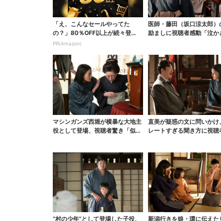
「え、こんなセールやってた
医師・藤田（坂口涼太郎）
の？」80％OFF以上が続々登
励ましに視聴者感動「泣か
場！Amazonの本気が...
と思ってなかった」
PR(Amazon)
マシンガンズ西堀が横暴な大地主
直美が疑惑の文に問いかけ
役として登場、視聴者驚き「似て
レートすぎる聞き方に視聴
る人かと思ったら…」
「ド直球で訊いちゃう...
“村の少年”として登場した子役、
新潟行きを娘・環に伝えた