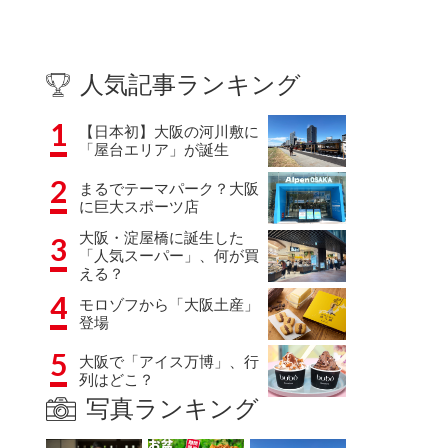
人気記事ランキング
1
【日本初】大阪の河川敷に
「屋台エリア」が誕生
2
まるでテーマパーク？大阪
に巨大スポーツ店
大阪・淀屋橋に誕生した
3
「人気スーパー」、何が買
える？
4
モロゾフから「大阪土産」
登場
5
大阪で「アイス万博」、行
列はどこ？
写真ランキング