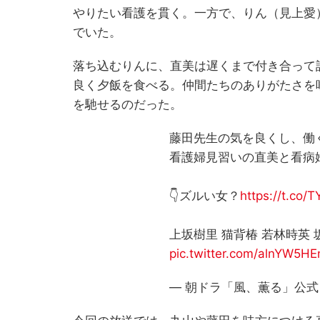
やりたい看護を貫く。一方で、りん（見上愛
でいた。
落ち込むりんに、直美は遅くまで付き合って
良く夕飯を食べる。仲間たちのありがたさを
を馳せるのだった。
藤田先生の気を良くし、働
看護婦見習いの直美と看病
👇ズルい女？
https://t.co/
上坂樹里 猫背椿 若林時英
pic.twitter.com/alnYW5HE
— 朝ドラ「風、薫る」公式 (@