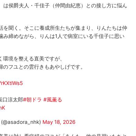
）は侯爵夫人・千佳子（仲間由紀恵）との接し方に悩ん
話を聞く。そこに養成所生たちが集まり、りんたちは仲
噛み締めながら、りんは1人で病室にいる千佳子に思い
く環境を整える直美ですが、
婦のフユとの雲行きもあやしげです。
TYrKXtIWs5
 坂口涼太郎
#朝ドラ
#風薫る
nK
asadora_nhk)
May 18, 2026