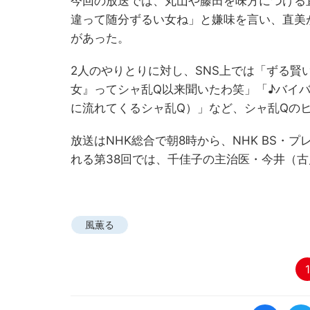
今回の放送では、丸山や藤田を味方につける
違って随分ずるい女ね」と嫌味を言い、直美
があった。
2人のやりとりに対し、SNS上では「ずる
女』ってシャ乱Q以来聞いたわ笑」「♪バイ
に流れてくるシャ乱Q）」など、シャ乱Qの
放送はNHK総合で朝8時から、NHK BS・
れる第38回では、千佳子の主治医・今井（
風薫る
1