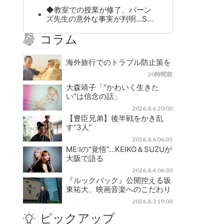
◆教室での授業が修了、バーン
ズ先生の意外な事実が判明…S…
コラム
海外旅行でのトラブル防止策を
20時間前
大森靖子「“かわいく生きた
い”は信念の話」
2026.8.6 20:00
【豊臣兄弟】後半戦をかき乱
す“3人”
2026.8.6 06:05
ME:Iの“覚悟”…KEIKO＆SUZUが
大阪で語る
2026.8.4 06:30
『ルックバック』公開控える坂
東祐大、映画音楽へのこだわり
2026.8.3 19:00
ピックアップ