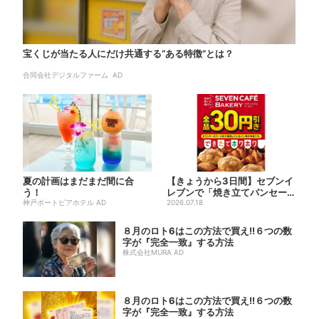
宝くじが当たる人にだけ共通する“ある特徴”とは？
合同会社デジタルファーム AD
夏の計画はまだまだ間に合
【きょうから3日間】セブンイ
う！
レブンで「焼き立てパンセー
神戸ポートピアホテル AD
ル」、人気シリーズがお得に...
2026.07.18
８月のロト6はこの方法で買え!!６つの数
字が『完全一致』する方法
株式会社MURA AD
８月のロト6はこの方法で買え!!６つの数
字が『完全一致』する方法