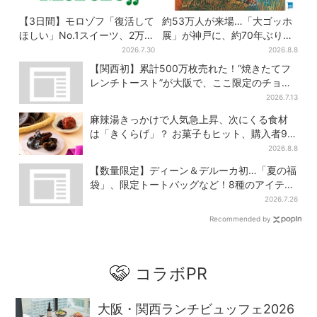
【3日間】モロゾフ「復活して
約53万人が来場…「大ゴッホ
ほしい」No.1スイーツ、2万
展」が神戸に、約70年ぶり
3865票から選ばれた名作を限
『アルルの跳ね橋』来日！お
2026.7.30
2026.8.8
定販売
得な限定チケット販売も
【関西初】累計500万枚売れた！“焼きたてフ
レンチトースト”が大阪で、ここ限定のチョコ
メニューも
2026.7.13
麻辣湯きっかけで人気急上昇、次にくる食材
は「きくらげ」？ お菓子もヒット、購入者9割
超が女性
2026.8.8
【数量限定】ディーン＆デルーカ初…「夏の福
袋」、限定トートバッグなど！8種のアイテム
が勢ぞろい
2026.7.26
Recommended by
コラボPR
大阪・関西ランチビュッフェ2026