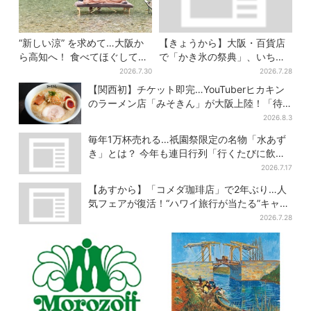
“新しい涼” を求めて…大阪か
【きょうから】大阪・百貨店
ら高知へ！ 食べてほぐして
で「かき氷の祭典」、いち
「仁淀ブルー」でととのう体
ご・イチジク・紅茶・チー
2026.7.30
2026.7.28
験旅【2026夏最新版】
ズ…17店舗のメニュー集結
【関西初】チケット即完…YouTuberヒカキン
のラーメン店「みそきん」が大阪上陸！「待
ってました」と話題
2026.8.3
毎年1万杯売れる…祇園祭限定の名物「水あず
き」とは？ 今年も連日行列「行くたびに飲ん
でる」
2026.7.17
【あすから】「コメダ珈琲店」で2年ぶり…人
気フェアが復活！“ハワイ旅行が当たる”キャン
ペーンも
2026.7.28