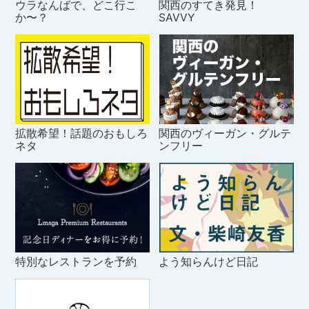
ウラなんばで、どこ行こ
関西のすてき発見！
か〜？
SAVVY
拡散希望！話題のおもしろ
関西のヴィーガン・グルテ
ネタ
ンフリー
特別なレストランを予約
よう知らんけど日記