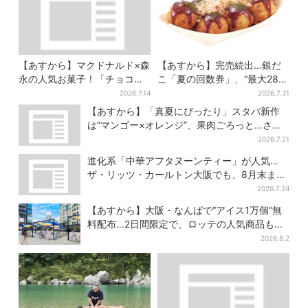
【あすから】マクドナルド×森
【あすから】完売続出…銀だ
永の人気お菓子！「チョコボ
こ「夏の回数券」、“最大2811
ール」「ミルクキャラメル」
円”お得に！数量限定で
2026.7.14
2026.7.31
があのスイーツに変身…6年ぶ
【あすから】「真夏にぴったり」スタバ新作
り復活シェイクも
は“マンゴー×オレンジ”、果肉ごろっと…さっ
ぱり3種が登場
2026.7.21
進化系「中華アフタヌーンティー」が人気…
ザ・リッツ・カールトン大阪でも、8月末まで
開催
2026.7.24
【あすから】大阪・なんばで“アイス1万個”無
料配布…2日間限定で、ロッテの人気商品もら
える
2026.8.2