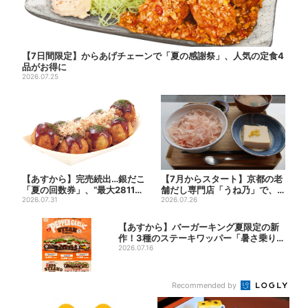
【7日間限定】からあげチェーンで「夏の感謝祭」、人気の定食4
品がお得に
2026.07.25
【あすから】完売続出…銀だこ
【7月からスタート】京都の老
「夏の回数券」、“最大2811
舗だし専門店「うね乃」で、
円”お得に！数量限定で
2026.07.31
削りたて「かつお節」のモー...
2026.07.26
【あすから】バーガーキング夏限定の新
作！3種のステーキワッパー「暑さ乗り切
れそう...
2026.07.16
Recommended by