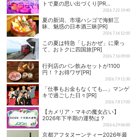
トで夏の思い出づくり[PR…
2026.7.22 19:40
夏の新潟、市場ハシゴで海鮮三
昧、魅惑の日本酒三昧[PR]
2026.7.16 12:00
この夏は特急「しおかぜ」に乗っ
て、おトクに四国旅[PR]
2026.7.16 09:00
行列店のパン飲みセットが1100
円！？お得ワザ[PR]
2026.7.9 11:30
「仕事もお金もなくても…」マンゲ
キで過ごした日々[PR]
2026.7.8 17:00
【カメリア・マキの魔女占い】
2026年下半期の運勢は？
2026.6.29 06:00
京都アフタヌーンティー2026年最