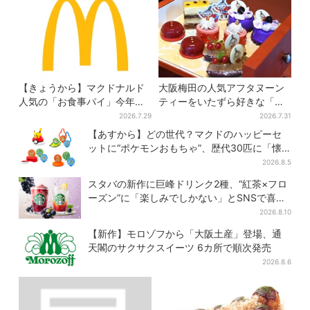
【きょうから】マクドナルド
大阪梅田の人気アフタヌーン
人気の「お食事パイ」今年も
ティーをいたずら好きな「リ
登場、熱々とろ～り夏限定メ
トルミイ」がジャック！「ム
2026.7.29
2026.7.31
ニュー
ーミン」たちとバカンスへ
【あすから】どの世代？マクドのハッピーセ
ットに“ポケモンおもちゃ”、歴代30匹に「懐
かしい」と喜びの声
2026.8.5
スタバの新作に巨峰ドリンク2種、“紅茶×フロ
ーズン”に「楽しみでしかない」とSNSで喜び
の声
2026.8.10
【新作】モロゾフから「大阪土産」登場、通
天閣のサクサクスイーツ 6カ所で順次発売
2026.8.6