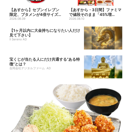
【あすから】セブンイレブン
【あすから・3日間】ファミマ
限定、ブタメンが4倍サイズ
で値段そのまま「45%増
「超ビッグ」で登場 さらに
2026.08.09
量」、1週目は売り上げ通常
2026.08.10
は...
の...
【1ヶ月以内に大金持ちになりたい人だけ
見て下さい】
Il Sereno AD
宝くじが当たる人にだけ共通する“ある特
徴”とは？
合同会社デジタルファーム AD