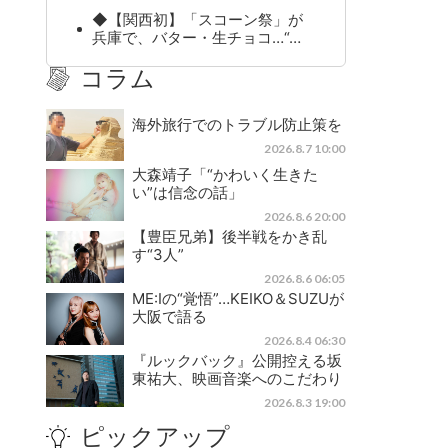
◆【関西初】「スコーン祭」が
兵庫で、バター・生チョコ…“…
コラム
海外旅行でのトラブル防止策を
2026.8.7 10:00
大森靖子「“かわいく生きた
い”は信念の話」
2026.8.6 20:00
【豊臣兄弟】後半戦をかき乱
す“3人”
2026.8.6 06:05
ME:Iの“覚悟”…KEIKO＆SUZUが
大阪で語る
2026.8.4 06:30
『ルックバック』公開控える坂
東祐大、映画音楽へのこだわり
2026.8.3 19:00
ピックアップ