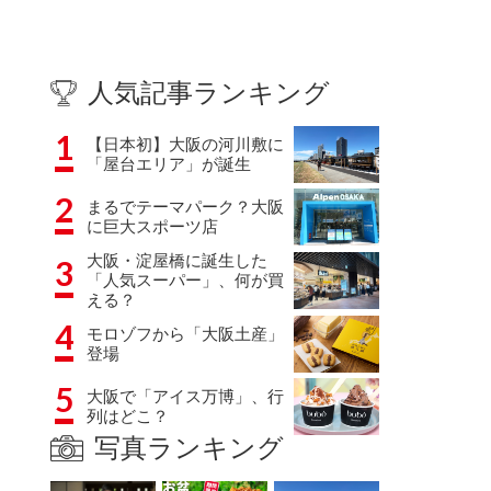
人気記事ランキング
1
【日本初】大阪の河川敷に
「屋台エリア」が誕生
2
まるでテーマパーク？大阪
に巨大スポーツ店
大阪・淀屋橋に誕生した
3
「人気スーパー」、何が買
える？
4
モロゾフから「大阪土産」
登場
5
大阪で「アイス万博」、行
列はどこ？
写真ランキング