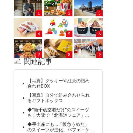
1
2
3
4
5
6
7
8
9
関連記事
【写真】クッキーや紅茶の詰め
合わせBOX
【写真】自分で組み合わせられ
るギフトボックス
◆“新千歳空港だけ”のスイーツ
も！大阪で「北海道フェア」…
◆手土産にも…「阪急うめだ」
のスイーツが進化、パフェ・ケ…