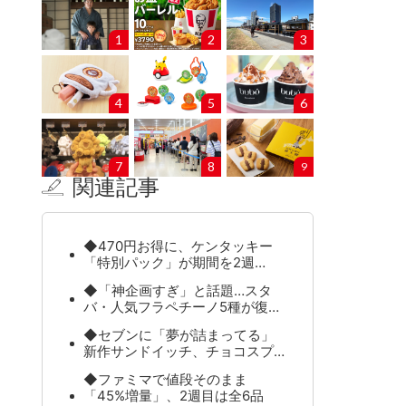
1
2
3
4
5
6
7
8
9
関連記事
◆470円お得に、ケンタッキー
「特別パック」が期間を2週…
◆「神企画すぎ」と話題…スタ
バ・人気フラペチーノ5種が復…
◆セブンに「夢が詰まってる」
新作サンドイッチ、チョコスプ…
◆ファミマで値段そのまま
「45%増量」、2週目は全6品