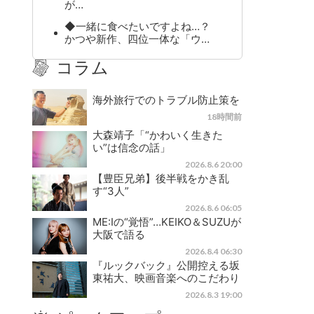
が…
◆一緒に食べたいですよね…？
かつや新作、四位一体な「ウ…
コラム
海外旅行でのトラブル防止策を
18時間前
大森靖子「“かわいく生きた
い”は信念の話」
2026.8.6 20:00
【豊臣兄弟】後半戦をかき乱
す“3人”
2026.8.6 06:05
ME:Iの“覚悟”…KEIKO＆SUZUが
大阪で語る
2026.8.4 06:30
『ルックバック』公開控える坂
東祐大、映画音楽へのこだわり
2026.8.3 19:00