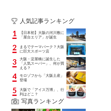
人気記事ランキング
1
【日本初】大阪の河川敷に
「屋台エリア」が誕生
2
まるでテーマパーク？大阪
に巨大スポーツ店
大阪・淀屋橋に誕生した
3
「人気スーパー」、何が買
える？
4
モロゾフから「大阪土産」
登場
5
大阪で「アイス万博」、行
列はどこ？
写真ランキング