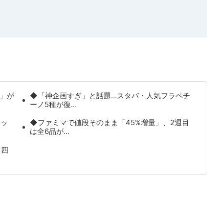
ク」が
◆「神企画すぎ」と話題…スタバ・人気フラペチ
ーノ5種が復…
イッ
◆ファミマで値段そのまま「45%増量」、2週目
は全6品が…
、四