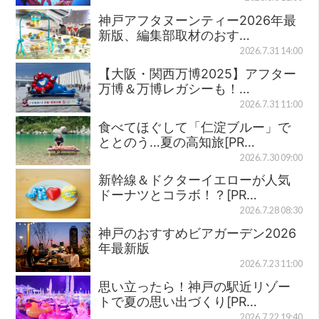
神戸アフタヌーンティー2026年最
新版、編集部取材のおす…
2026.7.31 14:00
【大阪・関西万博2025】アフター
万博＆万博レガシーも！…
2026.7.31 11:00
食べてほぐして「仁淀ブルー」で
ととのう…夏の高知旅[PR…
2026.7.30 09:00
新幹線＆ドクターイエローが人気
ドーナツとコラボ！？[PR…
2026.7.28 08:30
神戸のおすすめビアガーデン2026
年最新版
2026.7.23 11:00
思い立ったら！神戸の駅近リゾー
トで夏の思い出づくり[PR…
2026.7.22 19:40