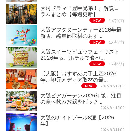
大河ドラマ『豊臣兄弟！』解説コ
ラムまとめ【毎週更新】
NEW
15時間前
大阪アフタヌーンティー2026年最
新版、編集部取材のおす…
NEW
15時間前
大阪スイーツビュッフェ・リスト
2026年版、ホテルで食べ…
NEW
15時間前
【大阪】おすすめの手土産2026
年、地元メディア取材の最…
NEW
2026.8.6 15:00
大阪ビアガーデン2026年版、注目
の食べ飲み放題をピック…
2026.8.4 13:00
大阪のナイトプール8選【2026
年】
2026.8.3 11:00