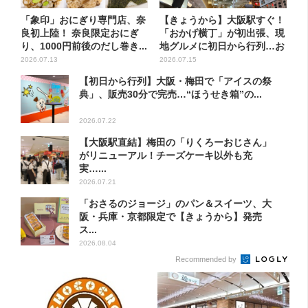
「象印」おにぎり専門店、奈
【きょうから】大阪駅すぐ！
良初上陸！ 奈良限定おにぎ
「おかげ横丁」が初出張、現
り、1000円前後のだし巻き...
地グルメに初日から行列…お
目...
2026.07.13
2026.07.15
【初日から行列】大阪・梅田で「アイスの祭
典」、販売30分で完売…“ほうせき箱”の...
2026.07.22
【大阪駅直結】梅田の「りくろーおじさん」
がリニューアル！チーズケーキ以外も充
実…...
2026.07.21
「おさるのジョージ」のパン＆スイーツ、大
阪・兵庫・京都限定で【きょうから】発売
ス...
2026.08.04
Recommended by