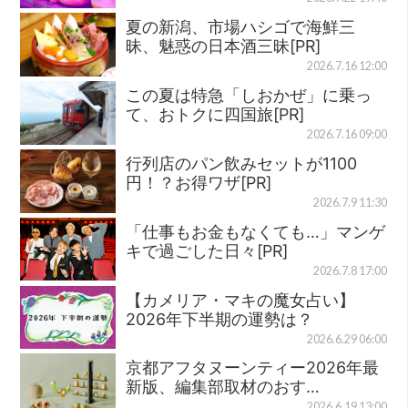
夏の新潟、市場ハシゴで海鮮三
昧、魅惑の日本酒三昧[PR]
2026.7.16 12:00
この夏は特急「しおかぜ」に乗っ
て、おトクに四国旅[PR]
2026.7.16 09:00
行列店のパン飲みセットが1100
円！？お得ワザ[PR]
2026.7.9 11:30
「仕事もお金もなくても…」マンゲ
キで過ごした日々[PR]
2026.7.8 17:00
【カメリア・マキの魔女占い】
2026年下半期の運勢は？
2026.6.29 06:00
京都アフタヌーンティー2026年最
新版、編集部取材のおす…
2026.6.19 13:00