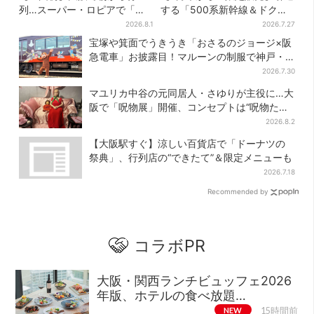
列…スーパー・ロピアで「ど
する「500系新幹線＆ドクタ
デカ抽選会」、開始30分で“1
ーイエロー」×人気ドーナツ店
2026.8.1
2026.7.27
等黒毛和牛”の当選も
がコラボ、手土産の切り札に
宝塚や箕面でうきうき「おさるのジョージ×阪
も
急電車」お披露目！マルーンの制服で神戸・
宝塚・京都各線に添乗
2026.7.30
マユリカ中谷の元同居人・さゆりが主役に…大
阪で「呪物展」開催、コンセプトは“呪物たち
のお茶会”
2026.8.2
【大阪駅すぐ】涼しい百貨店で「ドーナツの
祭典」、行列店の“できたて”＆限定メニューも
2026.7.18
Recommended by
コラボPR
大阪・関西ランチビュッフェ2026
年版、ホテルの食べ放題…
NEW
15時間前