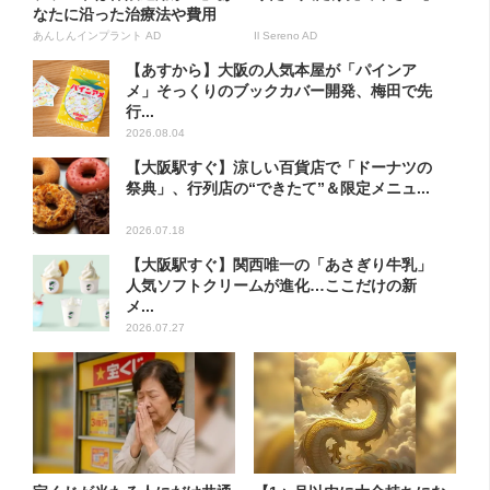
なたに沿った治療法や費用
を...
あんしんインプラント AD
Il Sereno AD
【あすから】大阪の人気本屋が「パインア
メ」そっくりのブックカバー開発、梅田で先
行...
2026.08.04
【大阪駅すぐ】涼しい百貨店で「ドーナツの
祭典」、行列店の“できたて”＆限定メニュ...
2026.07.18
【大阪駅すぐ】関西唯一の「あさぎり牛乳」
人気ソフトクリームが進化…ここだけの新
メ...
2026.07.27