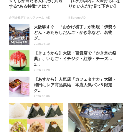
宝くじが当たる人にだけ共通
【1ヶ月以内に大金持ちにな
する“ある特徴”とは？
りたい人だけ見て下さい】
合同会社デジタルファーム AD
Il Sereno AD
大阪駅すぐ…「おかげ横丁」が出現！伊勢う
どん・みたらしだんご・かき氷など、名物
グ...
2026.07.10
【きょうから】大阪・百貨店で「かき氷の祭
典」、いちご・イチジク・紅茶・チーズ…
1...
2026.07.28
【あすから】人気店「カフェタナカ」大阪・
梅田にレア商品集結…本店人気パン＆限定
ク...
2026.08.06