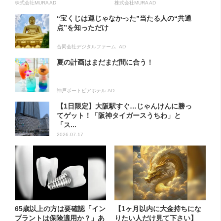
方...
株式会社MURA AD
株式会社MURA AD
“宝くじは運じゃなかった”当たる人の“共通
点”を知っただけ
合同会社デジタルファーム AD
夏の計画はまだまだ間に合う！
神戸ポートピアホテル AD
【1日限定】大阪駅すぐ…じゃんけんに勝っ
てゲット！「阪神タイガースうちわ」と
「ス...
2026.07.17
65歳以上の方は要確認「イン
【1ヶ月以内に大金持ちにな
プラントは保険適用か？」あ
りたい人だけ見て下さい】