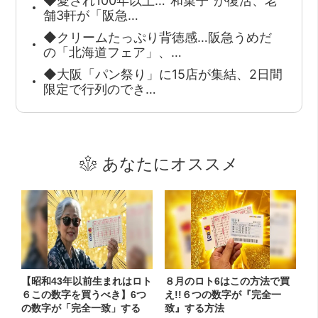
◆愛され100年以上…“和菓子”が復活、老
舗3軒が「阪急…
◆クリームたっぷり背徳感…阪急うめだ
の「北海道フェア」、…
◆大阪「パン祭り」に15店が集結、2日間
限定で行列のでき…
あなたにオススメ
【昭和43年以前生まれはロト
８月のロト6はこの方法で買
６この数字を買うべき】6つ
え!!６つの数字が『完全一
の数字が「完全一致」する
致』する方法