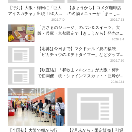
【行列】大阪・梅田に「巨大
【きょうから】コメダ珈琲店
アイスガチャ」出現！50人以
の名物メニューが「まっし
上が列…初日は即終了、残る
ろ」に…期間限定の2品が登場
2026.7.10
2026.7.23
開催日は？
「おさるのジョージ」のパン＆スイーツ、大
阪・兵庫・京都限定で【きょうから】発売ス
タート
2026.8.4
【応募は今日まで】マクドナルド夏の福袋、
「ピカチュウのポテトタイマー」などグッズ3
品＆商品券付きで3900円
2026.7.20
【駅直結】「和歌山マルシェ」が大阪・梅田
で初開催！桃・シャインマスカット・巨峰が
ずらり
2026.7.14
【全国初】大阪で朝から行
【7月末から・限定販売】引退