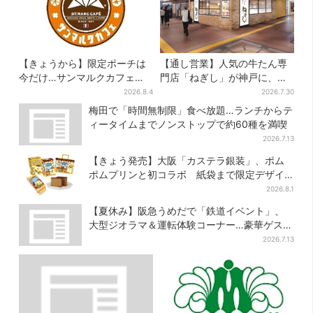
【きょうから】限定ポーチは
【通し営業】人気の牛たん専
今だけ…サンマルクカフェ初
門店「ねぎし」が神戸に、
の「夏福袋」、実質無料でレ
「想像しただけでお腹空
2026.8.4
2026.7.30
アグッズが手に入る
く…」SNSで喜びの声
梅田で「時間無制限」食べ放題…ランチからテ
ィータイムまでノンストップで約60種を満喫
2026.7.13
【きょう発売】大阪「カステラ銀装」、ポム
ポムプリンと初コラボ 紙袋まで限定デザイ
ンに
2026.8.1
【夏休み】阪急うめだで「鉄道イベント」、
大型ジオラマ＆運転体験コーナー…豪華ゲスト
も4人登場
2026.7.13