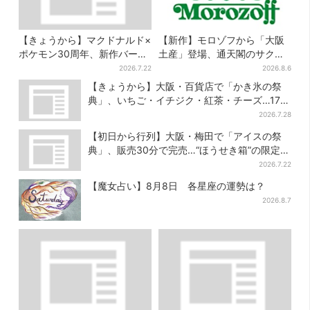
【きょうから】マクドナルド×
【新作】モロゾフから「大阪
ポケモン30周年、新作バーガ
土産」登場、通天閣のサクサ
ー5品が登場！朝・夜限定メニ
クスイーツ 6カ所で順次発売
2026.7.22
2026.8.6
ューも
【きょうから】大阪・百貨店で「かき氷の祭
典」、いちご・イチジク・紅茶・チーズ…17店
舗のメニュー集結
2026.7.28
【初日から行列】大阪・梅田で「アイスの祭
典」、販売30分で完売…“ほうせき箱”の限定メ
ニューも
2026.7.22
【魔女占い】8月8日 各星座の運勢は？
2026.8.7