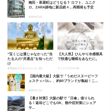
梅田・茶屋町はどうなる？ ロフト、ユニク
ロ、ZARA跡地に新店続々…再開発も予定
2026.07.10
“宝くじは運じゃなかった”当
【大人気】ひんやり冷感寝具
たる人の“共通点”を知っただ
で快適な睡眠をあなたに。
け
合同会社デジタルファーム AD
アイリスプラザ AD
【国内最大級】大阪で「うめだスヌーピーフ
ェスティバル」、約80ブランドが集結！こ...
2026.07.24
【暑さ対策】大阪の駅で「日傘」借りられ
る！返却どこでもOK、熱中症対策にシェア
サ...