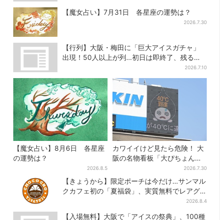
【魔女占い】7月31日 各星座の運勢は？
2026.7.30
【行列】大阪・梅田に「巨大アイスガチャ」
出現！50人以上が列…初日は即終了、残る開
催日は？
2026.7.10
【魔女占い】8月6日 各星座
カワイイけど見たら危険！ 大
の運勢は？
阪の名物看板「大ぴちょんく
ん」に異変、青→真っ黒に…
2026.8.5
2026.7.30
【きょうから】限定ポーチは今だけ…サンマル
クカフェ初の「夏福袋」、実質無料でレアグ
ッズが手に入る
2026.8.4
【入場無料】大阪で「アイスの祭典」、100種