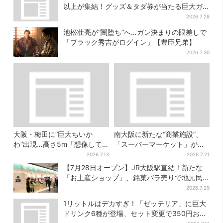
以上が集結！グッズ＆タダ券が当たる巨大ガ
チャも
2026.7.28
池松壮亮が“闇堕ち”へ…ガン決まりの眼差しで
「ブラック秀吉がログイン」【豊臣兄弟】
2026.7.30
大阪・梅田に“巨大ちいか
南大阪に新たな“商業施設”、
わ”出現…高さ5m「想像して
「スーパーマーケット」が先
たより結構デカい」「ちい
行オープン！駅直結＆21時ま
2026.7.13
2026.7.21
さ…くはない」
で営業
【7月28日オープン】JR大阪駅直結！新たな
「お土産ショップ」、銘菓バラ売りで地元民
の“おやつ調達”にも
2026.7.29
1リットルはデカすぎ！「ゼッテリア」に巨大
ドリンク6種が登場、セット変更で350円お得