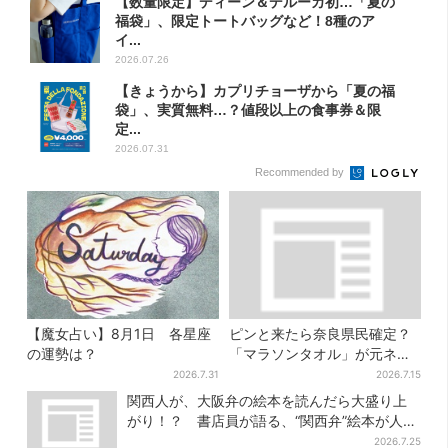
【数量限定】ディーン＆デルーカ初…「夏の
福袋」、限定トートバッグなど！8種のア
イ...
2026.07.26
【きょうから】カプリチョーザから「夏の福
袋」、実質無料…？値段以上の食事券＆限
定...
2026.07.31
Recommended by
【魔女占い】8月1日 各星座
ピンと来たら奈良県民確定？
の運勢は？
「マラソンタオル」が元ネタ
の汗取りインナー、販売数5万
2026.7.31
2026.7.15
枚突破
関西人が、大阪弁の絵本を読んだら大盛り上
がり！？ 書店員が語る、“関西弁”絵本が人気
を集めるワケとは
2026.7.25