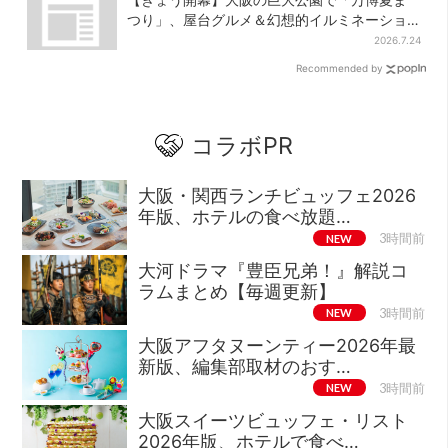
つり」、屋台グルメ＆幻想的イルミネーショ
ン…計27日間開催
2026.7.24
Recommended by
コラボPR
大阪・関西ランチビュッフェ2026
年版、ホテルの食べ放題…
NEW
3時間前
大河ドラマ『豊臣兄弟！』解説コ
ラムまとめ【毎週更新】
NEW
3時間前
大阪アフタヌーンティー2026年最
新版、編集部取材のおす…
NEW
3時間前
大阪スイーツビュッフェ・リスト
2026年版、ホテルで食べ…