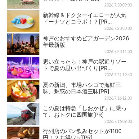
2026.7.30 09:00
新幹線＆ドクターイエローが人気
ドーナツとコラボ！？[PR…
2026.7.28 08:30
神戸のおすすめビアガーデン2026
年最新版
2026.7.23 11:00
思い立ったら！神戸の駅近リゾー
トで夏の思い出づくり[PR…
2026.7.22 19:40
夏の新潟、市場ハシゴで海鮮三
昧、魅惑の日本酒三昧[PR]
2026.7.16 12:00
この夏は特急「しおかぜ」に乗っ
て、おトクに四国旅[PR]
2026.7.16 09:00
行列店のパン飲みセットが1100
円！？お得ワザ[PR]