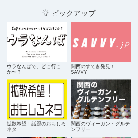
ピックアップ
ウラなんばで、どこ行こ
関西のすてき発見！
か〜？
SAVVY
拡散希望！話題のおもしろ
関西のヴィーガン・グルテ
ネタ
ンフリー