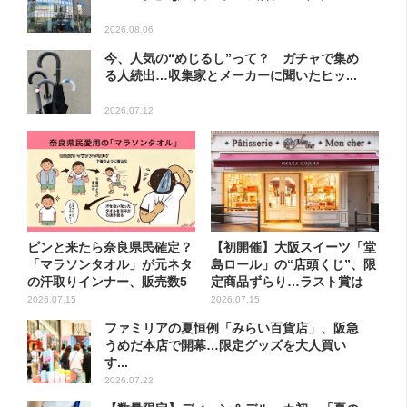
2026.08.06
今、人気の“めじるし”って？ ガチャで集め
る人続出…収集家とメーカーに聞いたヒッ...
2026.07.12
ピンと来たら奈良県民確定？
【初開催】大阪スイーツ「堂
「マラソンタオル」が元ネタ
島ロール」の“店頭くじ”、限
の汗取りインナー、販売数5
定商品ずらり…ラスト賞は
万...
巨...
2026.07.15
2026.07.15
ファミリアの夏恒例「みらい百貨店」、阪急
うめだ本店で開幕…限定グッズを大人買い
す...
2026.07.22