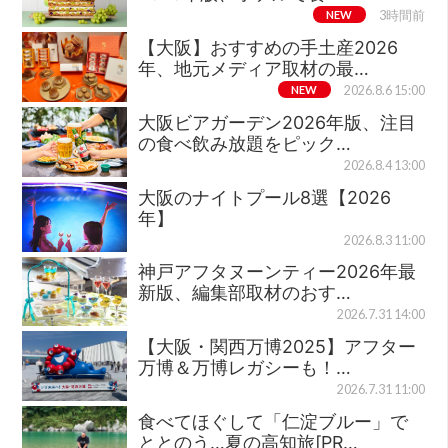
NEW
3時間前
【大阪】おすすめの手土産2026
年、地元メディア取材の最…
NEW
2026.8.6 15:00
大阪ビアガーデン2026年版、注目
の食べ飲み放題をピック…
2026.8.4 13:00
大阪のナイトプール8選【2026
年】
2026.8.3 11:00
神戸アフタヌーンティー2026年最
新版、編集部取材のおす…
2026.7.31 14:00
【大阪・関西万博2025】アフター
万博＆万博レガシーも！…
2026.7.31 11:00
食べてほぐして「仁淀ブルー」で
ととのう…夏の高知旅[PR…