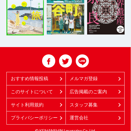
おすすめ情報投稿
メルマガ登録
このサイトについて
広告掲載のご案内
サイト利用規約
スタッフ募集
プライバシーポリシー
運営会社
© KEIHANSHIN Lmagazine Co.,Ltd.