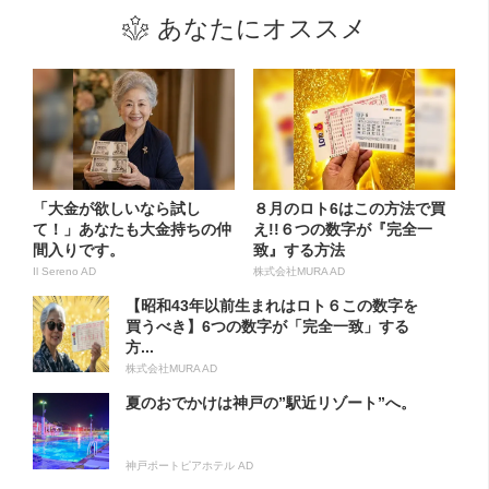
あなたにオススメ
「大金が欲しいなら試し
８月のロト6はこの方法で買
て！」あなたも大金持ちの仲
え!!６つの数字が『完全一
間入りです。
致』する方法
Il Sereno AD
株式会社MURA AD
【昭和43年以前生まれはロト６この数字を
買うべき】6つの数字が「完全一致」する
方...
株式会社MURA AD
夏のおでかけは神戸の”駅近リゾート”へ。
神戸ポートピアホテル AD