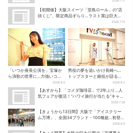
に
2026.7.11
【初開催】大阪スイーツ「堂島ロール」の“店
頭くじ”、限定商品ずらり…ラスト賞は巨大ル
ームライト
2026.7.15
「いつか座長公演を」宝塚か
男役の夢を追いかけ長崎へ…
ら演歌の世界に…力強いコブ
トップスターと娘役が語る
シで聴かせる有沙瞳の目指す
「ハウステンボス歌劇団」と
2026.8.5
2026.8.2
道とは
は？大阪で初公演開催
【あすから】「コメダ珈琲店」で2年ぶり…人
気フェアが復活！“ハワイ旅行が当たる”キャン
ペーンも
2026.7.28
【きょうから13日間】大阪で「アイスクリー
ム万博」、全国34ブランド・100種超…初登場
の「チョコソフト」に行列
2026.8.5
【きょう開幕】大阪の巨大公園で「万博夏ま