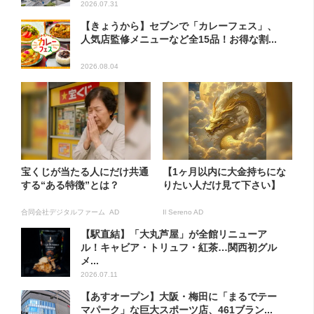
2026.07.31
【きょうから】セブンで「カレーフェス」、
人気店監修メニューなど全15品！お得な割...
2026.08.04
宝くじが当たる人にだけ共通
【1ヶ月以内に大金持ちにな
する“ある特徴”とは？
りたい人だけ見て下さい】
合同会社デジタルファーム AD
Il Sereno AD
【駅直結】「大丸芦屋」が全館リニューア
ル！キャビア・トリュフ・紅茶…関西初グル
メ...
2026.07.11
【あすオープン】大阪・梅田に「まるでテー
マパーク」な巨大スポーツ店、461ブラン...