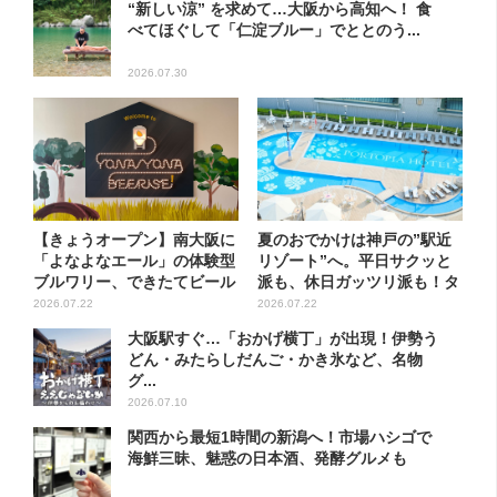
“新しい涼” を求めて…大阪から高知へ！ 食
べてほぐして「仁淀ブルー」でととのう...
2026.07.30
【きょうオープン】南大阪に
夏のおでかけは神戸の”駅近
「よなよなエール」の体験型
リゾート”へ。平日サクッと
ブルワリー、できたてビール
派も、休日ガッツリ派も！タ
の...
イ...
2026.07.22
2026.07.22
大阪駅すぐ…「おかげ横丁」が出現！伊勢う
どん・みたらしだんご・かき氷など、名物
グ...
2026.07.10
関西から最短1時間の新潟へ！市場ハシゴで
海鮮三昧、魅惑の日本酒、発酵グルメも