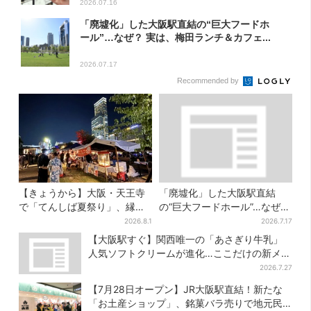
2026.07.16
「廃墟化」した大阪駅直結の“巨大フードホ
ール”…なぜ？ 実は、梅田ランチ＆カフェ...
2026.07.17
Recommended by
【きょうから】大阪・天王寺
「廃墟化」した大阪駅直結
で「てんしば夏祭り」、縁日
の“巨大フードホール”…なぜ？
や盆踊り…涼しいスプラッシ
実は、梅田ランチ＆カフェの
2026.8.1
2026.7.17
ュタイムも！2日間だけ
穴場だった
【大阪駅すぐ】関西唯一の「あさぎり牛乳」
人気ソフトクリームが進化…ここだけの新メニ
ューも仲間入り
2026.7.27
【7月28日オープン】JR大阪駅直結！新たな
「お土産ショップ」、銘菓バラ売りで地元民