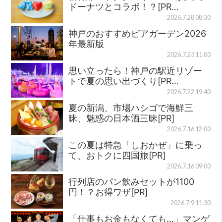
ドーナツとコラボ！？[PR…
2026.7.28 08:30
神戸のおすすめビアガーデン2026
年最新版
2026.7.23 11:00
思い立ったら！神戸の駅近リゾー
トで夏の思い出づくり[PR…
2026.7.22 19:40
夏の新潟、市場ハシゴで海鮮三
昧、魅惑の日本酒三昧[PR]
2026.7.16 12:00
この夏は特急「しおかぜ」に乗っ
て、おトクに四国旅[PR]
2026.7.16 09:00
行列店のパン飲みセットが1100
円！？お得ワザ[PR]
2026.7.9 11:30
「仕事もお金もなくても…」マンゲ