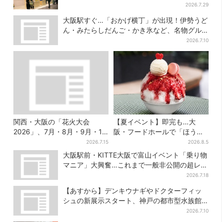
の“おやつ調達”にも
2026.7.29
大阪駅すぐ…「おかげ横丁」が出現！伊勢うど
ん・みたらしだんご・かき氷など、名物グル
メが集結
2026.7.10
関西・大阪の「花火大会
【夏イベント】即完も…大
2026」、7月・8月・9月・10
阪・フードホールで「ほうせ
月開催まとめ
き箱」の“限定かき氷”が復
2026.7.15
2026.8.5
活！一夜限りの盆踊りも
大阪駅前・KITTE大阪で富山イベント「乗り物
マニア」大興奮…これまで一般非公開の超レア
新ルート始動
2026.7.18
【あすから】デンキウナギやドクターフィッ
シュの新展示スタート、神戸の都市型水族館
が5周年
2026.7.10