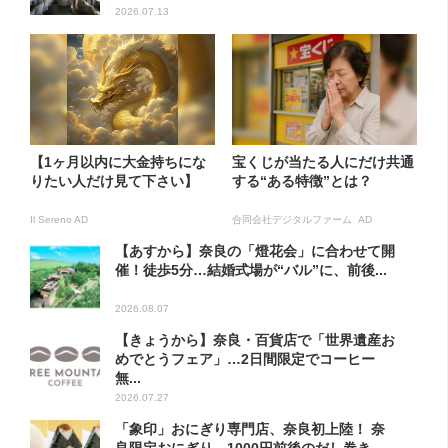
2026.07.13
【1ヶ月以内に大金持ちにな
宝くじが当たる人にだけ共通
りたい人だけ見て下さい】
する“ある特徴”とは？
Il Sereno AD
合同会社デジタルファーム AD
【あすから】奈良の「燈花会」に合わせて開
催！徒歩5分…結婚式場が“バル”に、前後...
2026.08.07
【きょうから】奈良・百貨店で「世界遺産お
めでとうフェア」…2日間限定でコーヒー
無...
2026.07.27
「象印」おにぎり専門店、奈良初上陸！ 奈