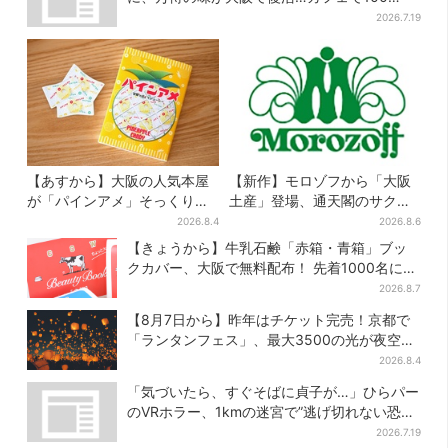
個“無料配布”
2026.7.19
【あすから】大阪の人気本屋
【新作】モロゾフから「大阪
が「パインアメ」そっくりの
土産」登場、通天閣のサクサ
ブックカバー開発、梅田で先
クスイーツ 6カ所で順次発売
2026.8.4
2026.8.6
行販売
【きょうから】牛乳石鹸「赤箱・青箱」ブッ
クカバー、大阪で無料配布！ 先着1000名に
「牛のカード」も
2026.8.7
【8月7日から】昨年はチケット完売！京都で
「ランタンフェス」、最大3500の光が夜空
に…会場には縁日も
2026.8.4
「気づいたら、すぐそばに貞子が…」ひらパー
のVRホラー、1kmの迷宮で”逃げ切れない恐
怖”体験
2026.7.19