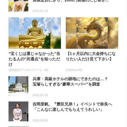
良限定おにぎり、1000円前後のだし巻き...
2026.07.13
“宝くじは運じゃなかった”当
【1ヶ月以内に大金持ちにな
たる人の“共通点”を知っただ
りたい人だけ見て下さい】
け
合同会社デジタルファーム AD
Il Sereno AD
兵庫・高級ホテルの跡地にできたのは…？
宝塚らしすぎる“豪華スーパー”を調査
2026.07.13
吉岡里帆、『豊臣兄弟！』イベントで奈良へ
「こんなに楽しんでもらえてうれしい」
2026.08.03