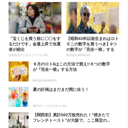
「宝くじを買う前に〇〇をす
【昭和43年以前生まれはロト
るだけです」金運上昇で当選
６この数字を買うべき】6つ
者が続出
の数字が「完全一致」する
方...
合同会社デジタルファーム AD
株式会社MURA AD
８月のロト6はこの方法で買え!!６つの数字
が『完全一致』する方法
株式会社MURA AD
夏の計画はまだまだ間に合う！
神戸ポートピアホテル AD
【関西初】累計500万枚売れた！“焼きたて
フレンチトースト”が大阪で、ここ限定の...