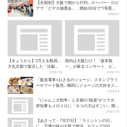
【全国初】大阪で朝から行列…スーパー・ロピ
アで「どデカ抽選会」、開始30分で“1等黒毛
和牛”の当選も
2026.8.1
【きょうから】2万人を動員…
国内は大阪だけ！「坂本龍
大丸京都で復活した「比叡山
一」が蘇るコンサート、ピア
お化け屋敷」、コース延長
ノを弾く姿を間近で…“涙腺が
2026.7.18
2026.7.10
で“怖さ”パワーアップ
崩壊”と絶賛の声
「阪急電車×おさるのジョージ」スタンプラリ
ーやフード販売…梅田にジョージの大好きスイ
ーツ「カノーリ」登場
2026.8.9
『にゃんこ大戦争』と京都の“銭湯”がコラボ、
府知事もメロメロに「ネコの力はすごい」限
定桶も登場
2026.7.27
【あさって・7月21日】「ラミントンの日」
に、万博の味が大阪で復活…カフェで100