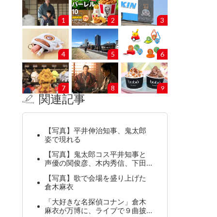
1
2
3
4
5
6
7
8
9
関連記事
【写真】平井伸治知事、鬼太郎
姿で現れる
【写真】鬼太郎コス平井知事と
声優の関俊彦、木内秀信、下田…
【写真】歌で会場を盛り上げた
倉木麻衣
「大好きな名探偵コナン」倉木
麻衣が万博に、ライブで９曲披…