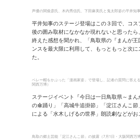
声優の関俊彦氏、木内秀信氏、下田麻美氏と鬼太郎姿の平井知事
平井知事のステージ登場はこの３回で、コス
後の囲み取材になかなか現れないと思ったら
終えた感想を聞かれ、「鳥取県の『まんが王
ンスを最大限に利用して、もっともっと次に
た。
ベレー帽をかぶった「漫画家姿」で登場し、記者の質問に答える
関西万博）
ステージイベント『今日は一日鳥取県～まん
の傘踊り」「高城牛追掛節」「淀江さんこ節
による「水木しげるの世界」朗読劇などがお
鳥取の郷土芸能「淀江さんこ節」の披露（7月1日・大阪関西万