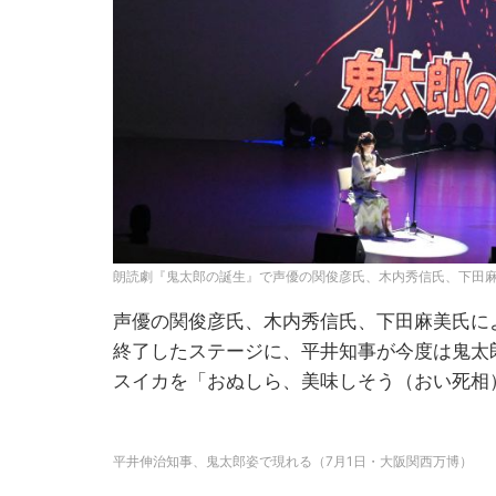
朗読劇『鬼太郎の誕生』で声優の関俊彦氏、木内秀信氏、下田麻
声優の関俊彦氏、木内秀信氏、下田麻美氏に
終了したステージに、平井知事が今度は鬼太
スイカを「おぬしら、美味しそう（おい死相
平井伸治知事、鬼太郎姿で現れる（7月1日・大阪関西万博）