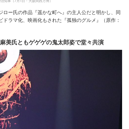
治知事（7月1日・大阪関西万博）
ジロー氏の作品『遥かな町へ』の主人公だと明かし、同
ビドラマ化、映画化もされた『孤独のグルメ』（原作：
田麻美氏ともゲゲゲの鬼太郎姿で堂々共演