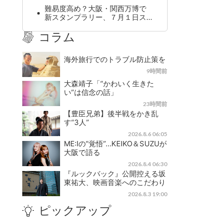
難易度高め？大阪・関西万博で
新スタンプラリー、７月１日ス…
コラム
海外旅行でのトラブル防止策を
9時間前
大森靖子「“かわいく生きた
い”は信念の話」
23時間前
【豊臣兄弟】後半戦をかき乱
す“3人”
2026.8.6 06:05
ME:Iの“覚悟”…KEIKO＆SUZUが
大阪で語る
2026.8.4 06:30
『ルックバック』公開控える坂
東祐大、映画音楽へのこだわり
2026.8.3 19:00
ピックアップ