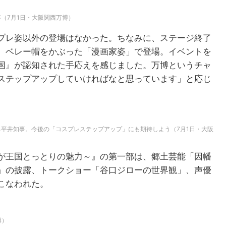
（7月1日・大阪関西万博）
プレ姿以外の登場はなかった。ちなみに、ステージ終了
、ベレー帽をかぶった「漫画家姿」で登場。イベントを
国』が認知された手応えを感じました。万博というチャ
ステップアップしていければなと思っています」と応じ
平井知事。今後の「コスプレステップアップ」にも期待しよう（7月1日・大阪
が王国とっとりの魅力～』の第一部は、郷土芸能「因幡
」の披露、トークショー「谷口ジローの世界観」、声優
こなわれた。
博）