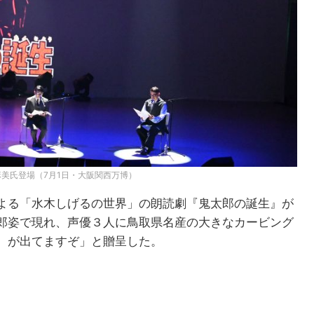
美氏登場（7月1日・大阪関西万博）
よる「水木しげるの世界」の朗読劇『鬼太郎の誕生』が
郎姿で現れ、声優３人に鳥取県名産の大きなカービング
）が出てますぞ」と贈呈した。