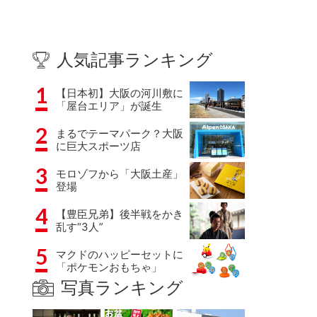
人気記事ランキング
1
【日本初】大阪の河川敷に
「屋台エリア」が誕生
2
まるでテーマパーク？大阪
に巨大スポーツ店
3
モロゾフから「大阪土産」
登場
4
【豊臣兄弟】後半戦をかき
乱す“3人”
5
マクドのハッピーセットに
「ポケモンおもちゃ」
写真ランキング