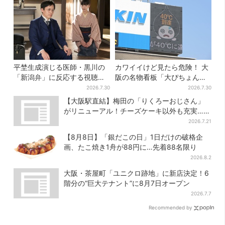
平埜生成演じる医師・黒川の
カワイイけど見たら危険！ 大
「新潟弁」に反応する視聴者
阪の名物看板「大ぴちょんく
続出「グッときた」
ん」に異変、青→真っ黒に…
2026.7.30
2026.7.30
【大阪駅直結】梅田の「りくろーおじさん」
がリニューアル！チーズケーキ以外も充実…並
ばず買える「ロッカー」も設置
2026.7.21
【8月8日】「銀だこの日」1日だけの破格企
画、たこ焼き1舟が88円に…先着88名限り
2026.8.2
大阪・茶屋町「ユニクロ跡地」に新店決定！6
階分の“巨大テナント”に8月7日オープン
2026.7.7
Recommended by