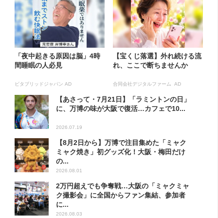
「夜中起きる原因は脳」4時
【宝くじ落選】外れ続ける流
間睡眠の人必見
れ、ここで断ちませんか
ビタブリッドジャパン AD
合同会社デジタルファーム AD
【あさって・7月21日】「ラミントンの日」
に、万博の味が大阪で復活…カフェで10...
2026.07.19
【8月2日から】万博で注目集めた「ミャク
ミャク焼き」初グッズ化！大阪・梅田だけ
の...
2026.08.01
2万円超えでも争奪戦…大阪の「ミャクミャ
ク撮影会」に全国からファン集結、参加者
に...
2026.08.03