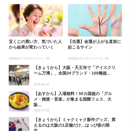
宝くじの買い方、気づいた人
【当選】金運が上がる直前に
から結果が変わっていく
起こるサイン
合同会社デジタルファーム AD
合同会社デジタルファーム AD
【きょうから】大阪・天王寺で「アイスクリ
ーム万博」、全国34ブランド・100種超...
2026.08.05
【あすから】入場無料！50カ国超の「グル
メ・雑貨・音楽」が集まる国際フェス、大
阪...
2026.07.09
【きょうから】ミャクミャク新作グッズ、買
えるのは大阪の1店舗だけ…はっぴ姿の限
定...