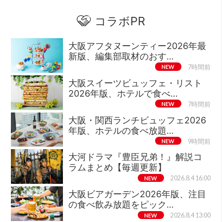
コラボPR
大阪アフタヌーンティー2026年最
新版、編集部取材のおす…
NEW
7時間前
大阪スイーツビュッフェ・リスト
2026年版、ホテルで食べ…
NEW
7時間前
大阪・関西ランチビュッフェ2026
年版、ホテルの食べ放題…
NEW
9時間前
大河ドラマ『豊臣兄弟！』解説コ
ラムまとめ【毎週更新】
NEW
2026.8.4 16:00
大阪ビアガーデン2026年版、注目
の食べ飲み放題をピック…
NEW
2026.8.4 13:00