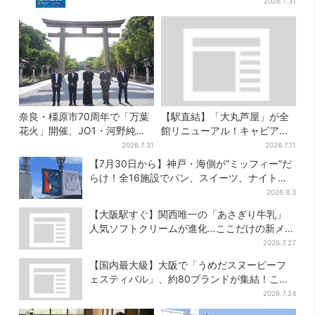
イテム付き
2026.7.31
奈良・橿原市70周年で「万葉
【駅直結】「大丸芦屋」が全
花火」開催、JO1・河野純喜
館リニューアル！キャビア・
がアンバサダーに…グループ
トリュフ・紅茶…関西初グル
2026.7.31
2026.7.11
楽曲ともシンクロ
メ＆焼き菓子も
【7月30日から】神戸・海側が“ミッフィー”だ
らけ！全16施設でパン、スイーツ、ナイトマ
ーケットも
2026.8.3
【大阪駅すぐ】関西唯一の「あさぎり牛乳」
人気ソフトクリームが進化…ここだけの新メニ
ューも仲間入り
2026.7.27
【国内最大級】大阪で「うめだスヌーピーフ
ェスティバル」、約80ブランドが集結！ここ
だけのグッズも
2026.7.24