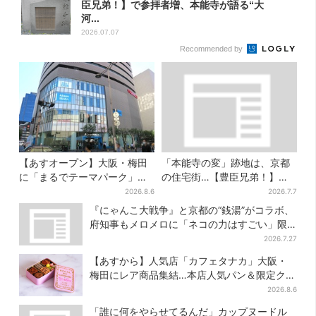
臣兄弟！】で参拝者増、本能寺が語る“大
河...
2026.07.07
Recommended by
【あすオープン】大阪・梅田
「本能寺の変」跡地は、京都
に「まるでテーマパーク」な
の住宅街…【豊臣兄弟！】で
巨大スポーツ店、461ブラン
参拝者増、本能寺が語る“大河
2026.8.6
2026.7.7
ド集結！ 6フロアをまとめて
ドラマ”効果
『にゃんこ大戦争』と京都の“銭湯”がコラボ、
紹介
府知事もメロメロに「ネコの力はすごい」限
定桶も登場
2026.7.27
【あすから】人気店「カフェタナカ」大阪・
梅田にレア商品集結…本店人気パン＆限定クッ
キー缶も！ 7日間の夏イベント
2026.8.6
「誰に何をやらせてるんだ」カップヌードル