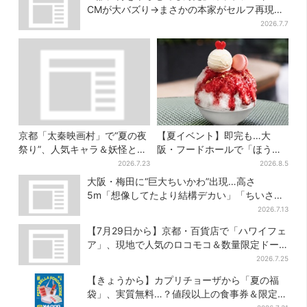
CMが大バズり→まさかの本家がセルフ再現
「仕事早すぎ」「もうこっちにした方が…」
2026.7.7
京都「太秦映画村」で“夏の夜
【夏イベント】即完も…大
祭り”、人気キャラ＆妖怪と盆
阪・フードホールで「ほうせ
踊り…最恐お化け屋敷もリニ
き箱」の“限定かき氷”が復
2026.7.23
2026.8.5
ューアル
活！一夜限りの盆踊りも
大阪・梅田に“巨大ちいかわ”出現…高さ
5m「想像してたより結構デカい」「ちいさ…
くはない」
2026.7.13
【7月29日から】京都・百貨店で「ハワイフェ
ア」、現地で人気のロコモコ＆数量限定ドー
ナツがずらり
2026.7.25
【きょうから】カプリチョーザから「夏の福
袋」、実質無料…？値段以上の食事券＆限定ア