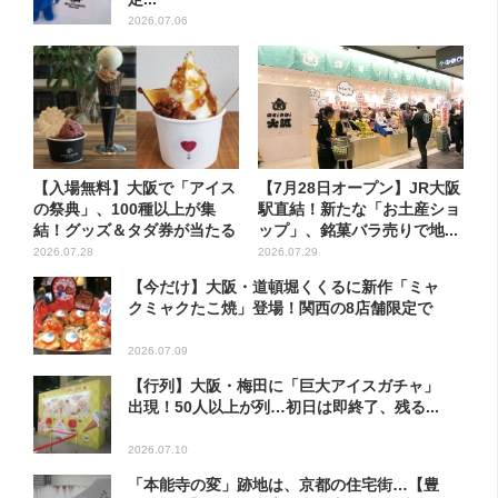
2026.07.06
【入場無料】大阪で「アイス
【7月28日オープン】JR大阪
の祭典」、100種以上が集
駅直結！新たな「お土産ショ
結！グッズ＆タダ券が当たる
ップ」、銘菓バラ売りで地...
巨...
2026.07.28
2026.07.29
【今だけ】大阪・道頓堀くくるに新作「ミャ
クミャクたこ焼」登場！関西の8店舗限定で
2026.07.09
【行列】大阪・梅田に「巨大アイスガチャ」
出現！50人以上が列…初日は即終了、残る...
2026.07.10
「本能寺の変」跡地は、京都の住宅街…【豊