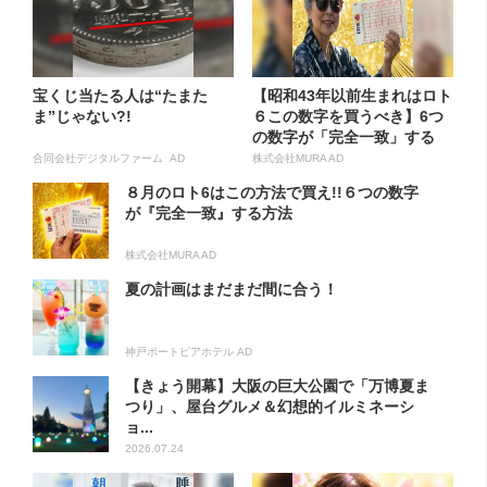
宝くじ当たる人は“たまた
【昭和43年以前生まれはロト
ま”じゃない?!
６この数字を買うべき】6つ
の数字が「完全一致」する
方...
合同会社デジタルファーム AD
株式会社MURA AD
８月のロト6はこの方法で買え!!６つの数字
が『完全一致』する方法
株式会社MURA AD
夏の計画はまだまだ間に合う！
神戸ポートピアホテル AD
【きょう開幕】大阪の巨大公園で「万博夏ま
つり」、屋台グルメ＆幻想的イルミネーシ
ョ...
2026.07.24