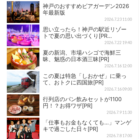
神戸のおすすめビアガーデン2026
年最新版
2026.7.23 11:00
思い立ったら！神戸の駅近リゾー
トで夏の思い出づくり[PR…
2026.7.22 19:40
夏の新潟、市場ハシゴで海鮮三
昧、魅惑の日本酒三昧[PR]
2026.7.16 12:00
この夏は特急「しおかぜ」に乗っ
て、おトクに四国旅[PR]
2026.7.16 09:00
行列店のパン飲みセットが1100
円！？お得ワザ[PR]
2026.7.9 11:30
「仕事もお金もなくても…」マンゲ
キで過ごした日々[PR]
2026.7.8 17:00