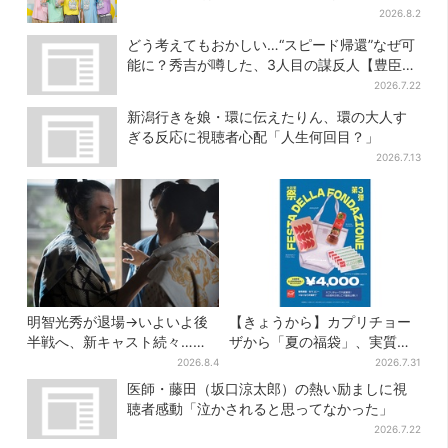
す！」会場沸く
2026.8.2
どう考えてもおかしい…“スピード帰還”なぜ可
能に？秀吉が噂した、3人目の謀反人【豊臣兄
弟】
2026.7.22
新潟行きを娘・環に伝えたりん、環の大人す
ぎる反応に視聴者心配「人生何回目？」
2026.7.13
明智光秀が退場→いよいよ後
【きょうから】カプリチョー
半戦へ、新キャスト続々…
ザから「夏の福袋」、実質無
「豊臣兄弟！」振り返り＆第
料…？値段以上の食事券＆限
2026.8.4
2026.7.31
30回あらすじ
定アイテム付き
医師・藤田（坂口涼太郎）の熱い励ましに視
聴者感動「泣かされると思ってなかった」
2026.7.22