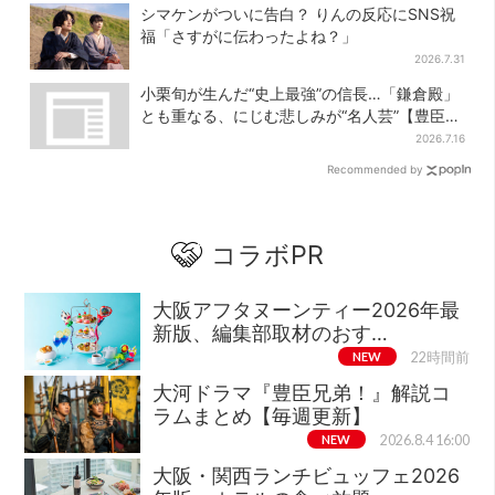
シマケンがついに告白？ りんの反応にSNS祝
福「さすがに伝わったよね？」
2026.7.31
小栗旬が生んだ“史上最強”の信長…「鎌倉殿」
とも重なる、にじむ悲しみが“名人芸”【豊臣兄
弟】
2026.7.16
Recommended by
コラボPR
大阪アフタヌーンティー2026年最
新版、編集部取材のおす…
NEW
22時間前
大河ドラマ『豊臣兄弟！』解説コ
ラムまとめ【毎週更新】
NEW
2026.8.4 16:00
大阪・関西ランチビュッフェ2026