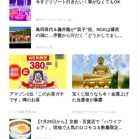
今すぐリゾート行きたい！車がなくてもOK
神戸ポートピアホテル AD
島田珠代＆藤井隆が“双子”役、NGKは爆笑
の渦に…序盤から汗だく「どうかしてまし...
2026.07.21
アマゾン1位「このお茶ガチ
宝くじ狙うなら今！金運上げ
です」噂のお茶
た当選者が暴露
ハーブ健康本舗 AD
合同会社デジタルファーム AD
【7月29日から】京都・百貨店で「ハワイフ
ェア」、現地で人気のロコモコ＆数量限定...