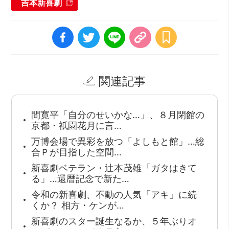
吉本新喜劇
関連記事
間寛平「自分のせいかな…」、８月閉館の
京都・祇園花月に言…
万博会場で異彩を放つ「よしもと館」…総
合Ｐが目指した空間…
新喜劇ベテラン・辻本茂雄「ガタはきて
る」…還暦記念で新た…
令和の新喜劇、不動の人気「アキ」に続
くか？ 相方・ケンが…
新喜劇のスター誕生なるか、５年ぶりオ