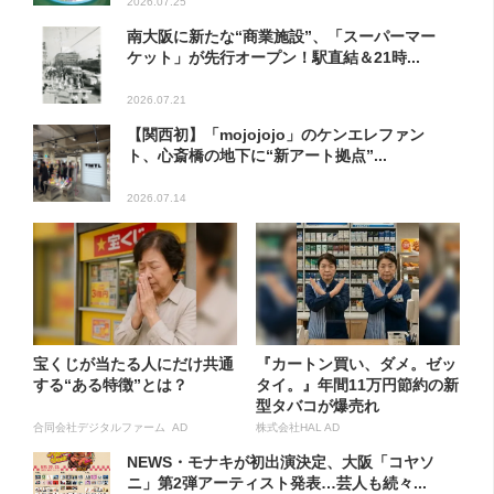
2026.07.25
南大阪に新たな“商業施設”、「スーパーマー
ケット」が先行オープン！駅直結＆21時...
2026.07.21
【関西初】「mojojojo」のケンエレファン
ト、心斎橋の地下に“新アート拠点”...
2026.07.14
宝くじが当たる人にだけ共通
『カートン買い、ダメ。ゼッ
する“ある特徴”とは？
タイ。』年間11万円節約の新
型タバコが爆売れ
合同会社デジタルファーム AD
株式会社HAL AD
NEWS・モナキが初出演決定、大阪「コヤソ
ニ」第2弾アーティスト発表…芸人も続々...