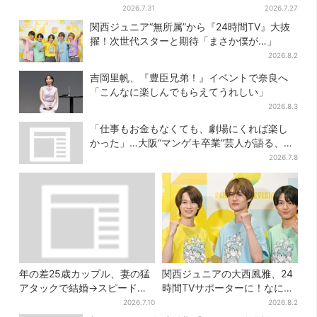
色バラエティ『しんごの芽』
「そうだったのか」
2026.7.31
2026.7.27
で感じた読売テレビの“パンク
関西ジュニア“無所属”から『24時間TV』大抜
精神”
擢！次世代スターと期待「まさか僕が…」
2026.8.2
吉岡里帆、『豊臣兄弟！』イベントで奈良へ
「こんなに楽しんでもらえてうれしい」
2026.8.3
「仕事もお金もなくても、劇場にくれば楽し
かった」…大阪“マンゲキ卒業”芸人が語る、漫
才を磨き続けた日々
2026.7.8
年の差25歳カップル、妻の猛
関西ジュニアの大西風雅、24
アタックで結婚→スピード離
時間TVサポーターに！なにわ
婚に…驚きの理由は「新しい
男子・藤原丈一郎からの応援
2026.7.10
2026.8.2
髪型」
メッセージを告白