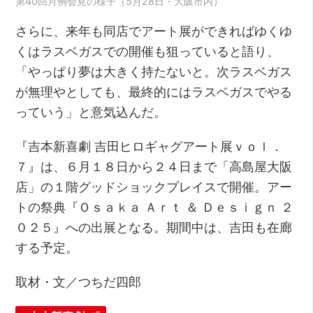
第40回月例会見の様子（5月28日・大阪市内）
さらに、来年も同店でアート展ができればゆくゆ
くはラスベガスでの開催も狙っていると語り、
「やっぱり夢は大きく持たないと。次ラスベガス
が無理やとしても、最終的にはラスベガスでやる
っていう」と意気込んだ。
『吉本新喜劇 吉田ヒロギャグアート展ｖｏｌ．
７』は、６月１８日から２４日まで「高島屋大阪
店」の１階グッドショックプレイスで開催。アー
トの祭典『Ｏｓａｋａ Ａｒｔ ＆ Ｄｅｓｉｇｎ ２
０２５』への出展となる。期間中は、吉田も在廊
する予定。
取材・文／つちだ四郎