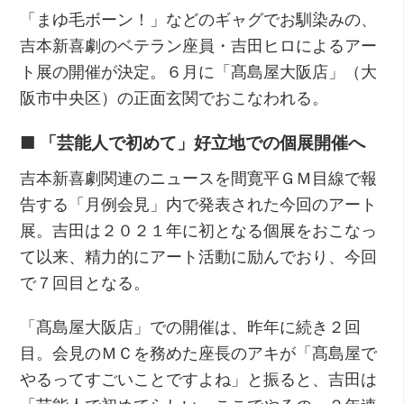
「まゆ毛ボーン！」などのギャグでお馴染みの、
吉本新喜劇のベテラン座員・吉田ヒロによるアー
ト展の開催が決定。６月に「髙島屋大阪店」（大
阪市中央区）の正面玄関でおこなわれる。
■ 「芸能人で初めて」好立地での個展開催へ
吉本新喜劇関連のニュースを間寛平ＧＭ目線で報
告する「月例会見」内で発表された今回のアート
展。吉田は２０２１年に初となる個展をおこなっ
て以来、精力的にアート活動に励んでおり、今回
で７回目となる。
「髙島屋大阪店」での開催は、昨年に続き２回
目。会見のＭＣを務めた座長のアキが「髙島屋で
やるってすごいことですよね」と振ると、吉田は