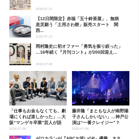
2026.07.21
【12日間限定】赤福「五十鈴茶屋」、無病
息災願う「土用さわ餅」販売スタート 関
西...
2026.07.15
岡村隆史に初オファー「勇気を振り絞った」
…16年続く『月刊コント』が200回迎え...
2026.07.08
「仕事もお金もなくても、劇
藤井隆「まともな人が南野陽
場にくれば楽しかった」…大
子さんしかいない」…神戸公
阪“マンゲキ卒業”芸人が語
演は“一番クレイジー”？
る...
2026.07.08
2026.07.08
ゼロカランが『ABCお笑いGP』優勝、ネタ