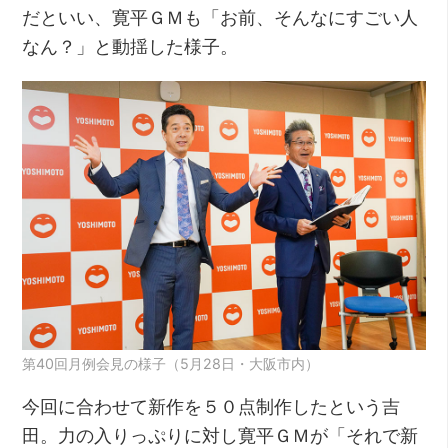
だといい、寛平ＧＭも「お前、そんなにすごい人
なん？」と動揺した様子。
第40回月例会見の様子（5月28日・大阪市内）
今回に合わせて新作を５０点制作したという吉
田。力の入りっぷりに対し寛平ＧＭが「それで新