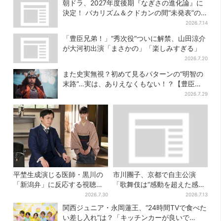
朝ドラ、2027年度後期『なぎさの進化論』に
決定！ バカリズム＆クドカンの間“未発表”の
期待作
2026.7.14
「豊臣兄弟！」“秀次役”ついに解禁、山田涼介
が大河初出演「まさかの」「楽しみすぎる」
2026.7.20
また史実無視？初めて見るパターンの“明智の
末路”…実は、ありえなくもない！？【豊臣兄
弟】
2026.7.29
平埜生成演じる医師・黒川の
市川團子、京都で自主公演
「新潟弁」に反応する視聴者
「歌舞伎は“感動を超えた感
続出「グッときた」
動”がある」戦友・市川染五郎
2026.7.30
2026.7.13
も
関西ジュニア・永岡蓮王、“24時間TVで食べた
い差し入れ”は？「キッチンカーが良いで