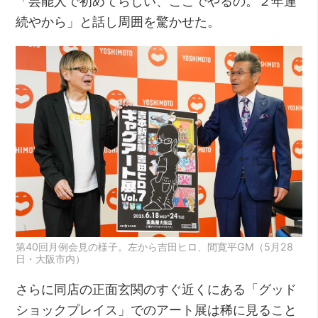
「芸能人で初めてらしい、ここでやるの。２年連
続やから」と話し周囲を驚かせた。
第40回月例会見の様子。左から吉田ヒロ、間寛平GM（5月28
日・大阪市内）
さらに同店の正面玄関のすぐ近くにある「グッド
ショックプレイス」でのアート展は稀に見ること