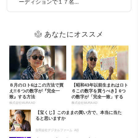
ーディションで１７名…
あなたにオススメ
８月のロト6はこの方法で買
【昭和43年以前生まれはロト
え!!６つの数字が『完全一
６この数字を買うべき】6つ
致』する方法
の数字が「完全一致」する
方...
株式会社MURA AD
株式会社MURA AD
【宝くじ】このままの買い方で、本当に当た
ると思いますか
合同会社デジタルファーム AD