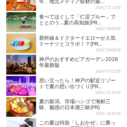
年、地元メディア取材の最…
2026.7.31 11:00
食べてほぐして「仁淀ブルー」で
ととのう…夏の高知旅[PR…
2026.7.30 09:00
新幹線＆ドクターイエローが人気
ドーナツとコラボ！？[PR…
2026.7.28 08:30
神戸のおすすめビアガーデン2026
年最新版
2026.7.23 11:00
思い立ったら！神戸の駅近リゾー
トで夏の思い出づくり[PR…
2026.7.22 19:40
夏の新潟、市場ハシゴで海鮮三
昧、魅惑の日本酒三昧[PR]
2026.7.16 12:00
この夏は特急「しおかぜ」に乗っ