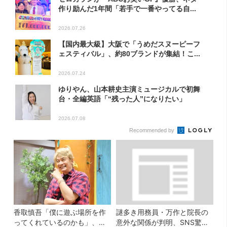
作り励んだ1年間「若手で一番やってる自...
2026.07.26
【国内最大級】大阪で「うめだスヌーピーフ
ェスティバル」、約80ブランドが集結！こ...
2026.07.24
ゆりやん、山本耕史主演ミュージカルで初舞
台・全編英語「“残った人”になりたい」
2026.07.08
Recommended by
香取慎吾「僕に遊ぶ場所を作
謎多き用務員・万作と院長の
ってくれているのかも」、異
意外な関係が判明、SNS驚き