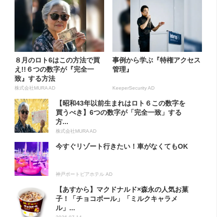
８月のロト6はこの方法で買
事例から学ぶ『特権アクセス
え!!６つの数字が『完全一
管理』
致』する方法
株式会社MURA AD
KeeperSecurity AD
【昭和43年以前生まれはロト６この数字を
買うべき】6つの数字が「完全一致」する
方...
株式会社MURA AD
今すぐリゾート行きたい！車がなくてもOK
神戸ポートピアホテル AD
【あすから】マクドナルド×森永の人気お菓
子！「チョコボール」「ミルクキャラメ
ル」...