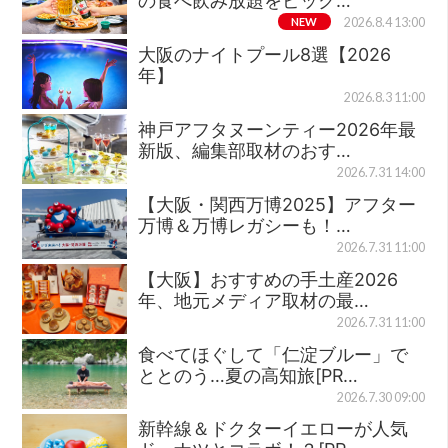
の食べ飲み放題をピック…
NEW
2026.8.4 13:00
大阪のナイトプール8選【2026
年】
2026.8.3 11:00
神戸アフタヌーンティー2026年最
新版、編集部取材のおす…
2026.7.31 14:00
【大阪・関西万博2025】アフター
万博＆万博レガシーも！…
2026.7.31 11:00
【大阪】おすすめの手土産2026
年、地元メディア取材の最…
2026.7.31 11:00
食べてほぐして「仁淀ブルー」で
ととのう…夏の高知旅[PR…
2026.7.30 09:00
新幹線＆ドクターイエローが人気