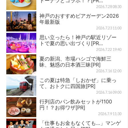
ドーナツとコラボ！？[PR…
2026.7.28 08:30
神戸のおすすめビアガーデン2026
年最新版
2026.7.23 11:00
思い立ったら！神戸の駅近リゾー
トで夏の思い出づくり[PR…
2026.7.22 19:40
夏の新潟、市場ハシゴで海鮮三
昧、魅惑の日本酒三昧[PR]
2026.7.16 12:00
この夏は特急「しおかぜ」に乗っ
て、おトクに四国旅[PR]
2026.7.16 09:00
行列店のパン飲みセットが1100
円！？お得ワザ[PR]
2026.7.9 11:30
「仕事もお金もなくても…」マンゲ