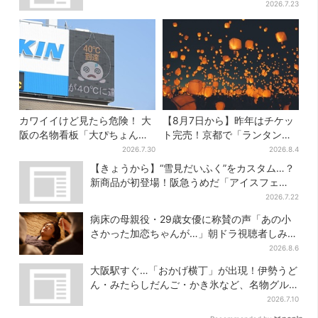
2026.7.23
カワイイけど見たら危険！ 大
【8月7日から】昨年はチケッ
阪の名物看板「大ぴちょんく
ト完売！京都で「ランタンフ
ん」に異変、青→真っ黒に…
ェス」、最大3500の光が夜空
2026.7.30
2026.8.4
に…会場には縁日も
【きょうから】“雪見だいふく”をカスタム…？
新商品が初登場！阪急うめだ「アイスフェ
ス」で6日間だけ
2026.7.22
病床の母親役・29歳女優に称賛の声「あの小
さかった加恋ちゃんが…」朝ドラ視聴者しみじ
み
2026.8.6
大阪駅すぐ…「おかげ横丁」が出現！伊勢うど
ん・みたらしだんご・かき氷など、名物グル
メが集結
2026.7.10