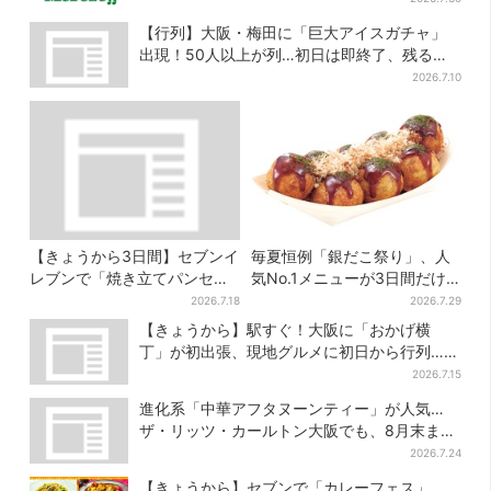
【行列】大阪・梅田に「巨大アイスガチャ」
出現！50人以上が列…初日は即終了、残る開
催日は？
2026.7.10
【きょうから3日間】セブンイ
毎夏恒例「銀だこ祭り」、人
レブンで「焼き立てパンセー
気No.1メニューが3日間だけ
ル」、人気シリーズがお得
お得に
2026.7.18
2026.7.29
に…チョコクッキーも対象
【きょうから】駅すぐ！大阪に「おかげ横
丁」が初出張、現地グルメに初日から行列…お
目当ては？
2026.7.15
進化系「中華アフタヌーンティー」が人気…
ザ・リッツ・カールトン大阪でも、8月末まで
開催
2026.7.24
【きょうから】セブンで「カレーフェス」、