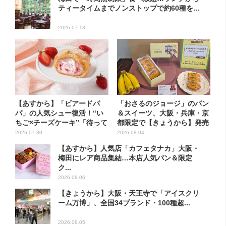
ティータイムまでノンストップで約60種を...
2026.07.13
【あすから】「ビアードパ
「おさるのジョージ」のパン
パ」の人気シュー復活！“い
＆スイーツ、大阪・兵庫・京
ちご×チーズケーキ”「待って
都限定で【きょうから】発売
ま...
ス...
2026.07.30
2026.08.04
【あすから】人気店「カフェタナカ」大阪・
梅田にレア商品集結…本店人気パン＆限定
ク...
2026.08.06
【きょうから】大阪・天王寺で「アイスクリ
ーム万博」、全国34ブランド・100種超...
2026.08.05