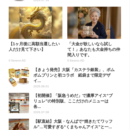
2026.07.14
【1ヶ月後に高額当選したい
「大金が欲しいなら試し
人だけ見て下さい】
て！」あなたも大金持ちの仲
間入りです。
Il Sereno AD
Il Sereno AD
【きょう発売】大阪「カステラ銀装」、ポム
ポムプリンと初コラボ 紙袋まで限定デザ
イ...
2026.08.01
【初開催】「阪急うめだ」で濃厚アイス“ブ
リュレ”の特別版、ここだけのメニューは
各...
2026.07.08
【駅直結】大阪・なんばで“焼きたてワッフ
ル”…可愛すぎる“くまちゃんアイス”と一...