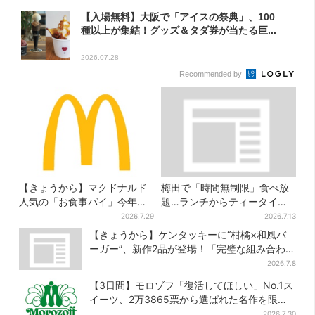
【入場無料】大阪で「アイスの祭典」、100
種以上が集結！グッズ＆タダ券が当たる巨...
2026.07.28
Recommended by
【きょうから】マクドナルド
梅田で「時間無制限」食べ放
人気の「お食事パイ」今年も
題…ランチからティータイム
登場、熱々とろ～り夏限定メ
までノンストップで約60種を
2026.7.29
2026.7.13
ニュー
満喫
【きょうから】ケンタッキーに“柑橘×和風バ
ーガー”、新作2品が登場！「完璧な組み合わ
せ」と喜びの声
2026.7.8
【3日間】モロゾフ「復活してほしい」No.1ス
イーツ、2万3865票から選ばれた名作を限定
販売
2026.7.30