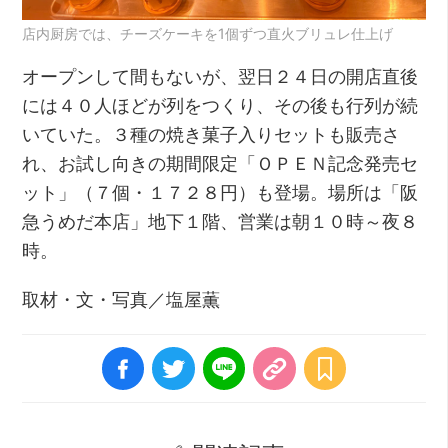
店内厨房では、チーズケーキを1個ずつ直火ブリュレ仕上げ
オープンして間もないが、翌日２４日の開店直後
には４０人ほどが列をつくり、その後も行列が続
いていた。３種の焼き菓子入りセットも販売さ
れ、お試し向きの期間限定「ＯＰＥＮ記念発売セ
ット」（７個・１７２８円）も登場。場所は「阪
急うめだ本店」地下１階、営業は朝１０時～夜８
時。
取材・文・写真／塩屋薫