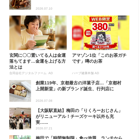
2026.07.10
玄関に〇〇置いてる人は金運
アマゾン1位「このお茶ガチ
落ちてます…金運を上げる方
です」噂のお茶
法とは
合同会社デジタルファーム AD
ハーブ健康本舗 AD
創業119年、京都最古の洋菓子店…「京都村
上開新堂」の新ブランド誕生、行列店に
2026.07.08
【大阪駅直結】梅田の「りくろーおじさん」
がリニューアル！チーズケーキ以外も充
実…...
2026.07.21
梅田で「時間無制限」食べ放題…ランチから