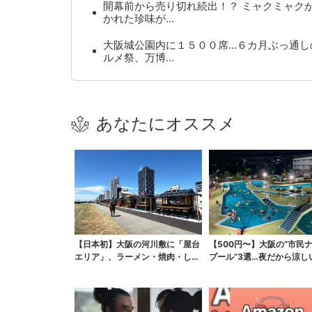
開幕前から売り切れ続出！？ ミャクミャク
かれた珍味が…
大阪城公園内に１５００席…６カ月ぶっ通し
ルメ祭、万博…
あなたにオススメ
【日本初】大阪の河川敷に「屋台
【500円〜】大阪の“市民
エリア」、ラーメン・焼肉・しゃ
プール”3選…夜だから涼し
ぶしゃぶ・カフェまで...
スパ最強