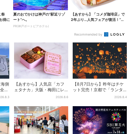
こ祭
夏のおでかけは神戸の”駅近リゾ
【あすから】「コメダ珈琲店」で
がお得に
ート”へ。
2年ぶり…人気フェアが復活！“ハ
ワイ旅行が当たる”...
PR(神戸ポートピアホテル)
Recommended by
・海側
【あすから】人気店「カフ
【8月7日から】昨年はチケ
全16
ェタナカ」大阪・梅田にレ
ット完売！京都で「ランタ
、ナ
ア商品集結…本店人気パン＆
ンフェス」、最大3500の光
26.8.3
2026.8.6
2026.8.4
限定クッキー缶も！ 7日間の
が夜空に…会場には縁日も
夏イベント