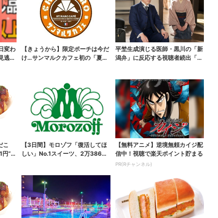
日変わ
【きょうから】限定ポーチは今だ
平埜生成演じる医師・黒川の「新
見逃せ
け…サンマルクカフェ初の「夏福
潟弁」に反応する視聴者続出「グ
袋」、実質無料でレア...
ッときた」
だこ
【3日間】モロゾフ「復活してほ
【無料アニメ】逆境無頼カイジ配
1円”お
しい」No.1スイーツ、2万3865
信中！視聴で楽天ポイント貯まる
票から選ばれた...
PR(Rチャンネル)