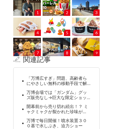
1
2
3
4
5
6
7
8
9
関連記事
「万博広すぎ」問題、高齢者ら
にやさしい無料の移動手段で解…
万博会場では「ガンダム」グッ
ズ販売なし→巨大な限定ショッ…
開幕前から売り切れ続出！？ ミ
ャクミャクが裂かれた珍味が…
万博で毎日開催！噴水装置３０
０基で水しぶき、迫力ショー