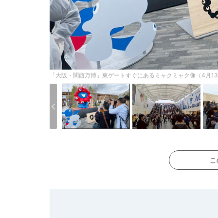
「大阪・関西万博」東ゲートすぐにあるミャクミャク像（4月1
こ