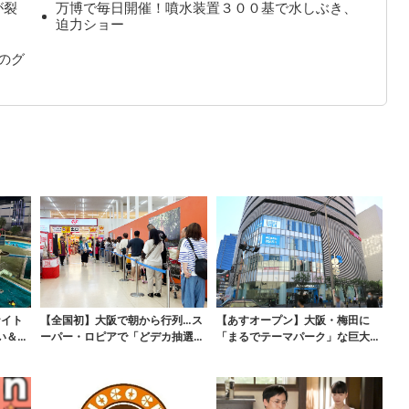
が裂
万博で毎日開催！噴水装置３００基で水しぶき、
迫力ショー
のグ
ナイト
【全国初】大阪で朝から行列…ス
【あすオープン】大阪・梅田に
い＆コ
ーパー・ロピアで「どデカ抽選
「まるでテーマパーク」な巨大ス
会」、開始30分で“1...
ポーツ店、461ブラン...