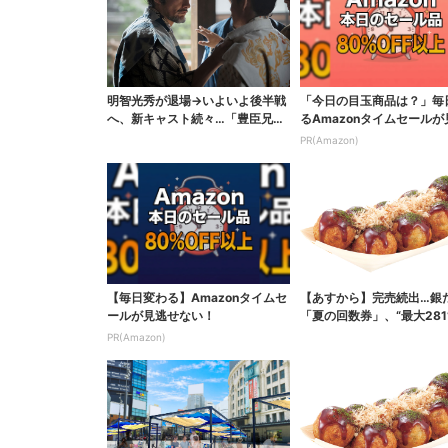
明智光秀が退場→いよいよ後半戦
「今日の目玉商品は？」毎
へ、新キャスト続々…「豊臣兄
るAmazonタイムセールが
弟！」振り返り＆第30...
ない
PR(Amazon)
【毎日変わる】Amazonタイムセ
【あすから】完売続出…銀
ールが見逃せない！
「夏の回数券」、“最大281
得に！数量限定で
PR(Amazon)