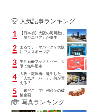
人気記事ランキング
1
【日本初】大阪の河川敷に
「屋台エリア」が誕生
2
まるでテーマパーク？大阪
に巨大スポーツ店
3
牛乳石鹸ブックカバー、大
阪で無料配布
大阪・淀屋橋に誕生した
4
「人気スーパー」、何が買
える？
5
「銀だこ」で行列必至の破
格企画
写真ランキング