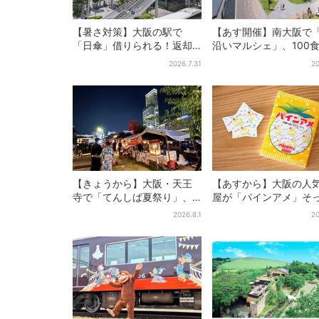
【暑さ対策】大阪の駅で
【あす開催】南大阪で
「日傘」借りられる！返却
沿いマルシェ」、100
どこでもOK、熱中症対策に
「たこ飯」のふるまい
2026.7.31
20
シェアサービス拡大
ッズ縁日も
【きょうから】大阪・天王
【あすから】大阪の人
寺で「てんしば夏祭り」、
屋が「パインアメ」そ
縁日や盆踊り…涼しいスプラ
りのブックカバー開発
2026.8.1
20
ッシュタイムも！2日間だけ
田で先行販売