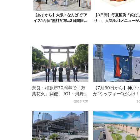
【あすから】大阪・なんばで“ア
【3日間】毎夏恒例「銀だ
イス1万個”無料配布…2日間限定
り」、人気No.1メニュー
で、ロッテの人気商...
奈良・橿原市70周年で「万
【7月30日から】神戸
葉花火」開催、JO1・河野純
が“ミッフィー”だらけ！
喜がアンバサダーに…グルー
施設でパン、スイーツ
2026.7.31
20
プ楽曲ともシンクロ
イトマーケットも