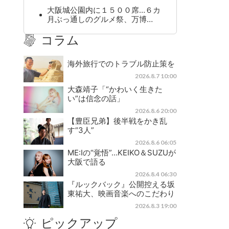
大阪城公園内に１５００席…６カ
月ぶっ通しのグルメ祭、万博…
コラム
海外旅行でのトラブル防止策を
2026.8.7 10:00
大森靖子「“かわいく生きた
い”は信念の話」
2026.8.6 20:00
【豊臣兄弟】後半戦をかき乱
す“3人”
2026.8.6 06:05
ME:Iの“覚悟”…KEIKO＆SUZUが
大阪で語る
2026.8.4 06:30
『ルックバック』公開控える坂
東祐大、映画音楽へのこだわり
2026.8.3 19:00
ピックアップ