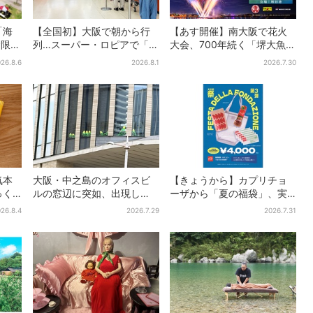
「海
【全国初】大阪で朝から行
【あす開催】南大阪で花火
食限定
列…スーパー・ロピアで「ど
大会、700年続く「堺大魚夜
＆キ
デカ抽選会」、開始30分
市」のフィナーレ飾る…有料
26.8.6
2026.8.1
2026.7.30
で“1等黒毛和牛”の当選も
エリア外は観覧制限も
気本
大阪・中之島のオフィスビ
【きょうから】カプリチョ
っく
ルの窓辺に突如、出現し
ーザから「夏の福袋」、実
、梅
た……巨大インコ「何かい
質無料…？値段以上の食事券
26.8.4
2026.7.29
2026.7.31
る」「朝からビビった」、
＆限定アイテム付き
その正体とは？