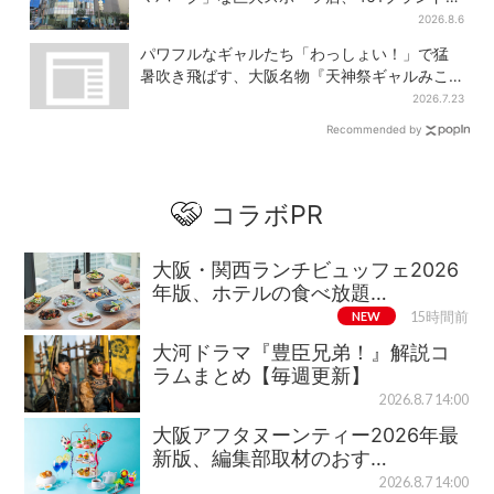
結！ 6フロアをまとめて紹介
2026.8.6
パワフルなギャルたち「わっしょい！」で猛
暑吹き飛ばす、大阪名物『天神祭ギャルみこ
し』盛り上がる
2026.7.23
Recommended by
コラボPR
大阪・関西ランチビュッフェ2026
年版、ホテルの食べ放題…
NEW
15時間前
大河ドラマ『豊臣兄弟！』解説コ
ラムまとめ【毎週更新】
2026.8.7 14:00
大阪アフタヌーンティー2026年最
新版、編集部取材のおす…
2026.8.7 14:00