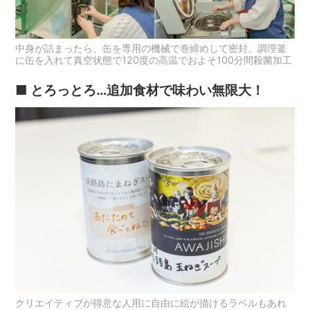
中身が詰まったら、缶を専用の機械で巻締めして密封。調理釜
に缶を入れて真空状態で120度の高温でおよそ100分間殺菌加工
■ とろっとろ…追加食材で味わい無限大！
クリエイティブが得意な人用に自由に絵が描けるラベルもあれ