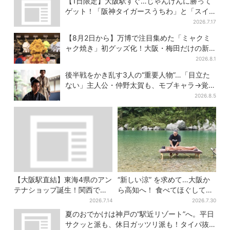
【1日限定】大阪駅すぐ…じゃんけんに勝って
ゲット！「阪神タイガースうちわ」と「スイ
カ」の無料配布
2026.7.17
【8月2日から】万博で注目集めた「ミャクミ
ャク焼き」初グッズ化！大阪・梅田だけの新
商品が登場
2026.8.1
後半戦をかき乱す3人の“重要人物”…「目立た
ない」主人公・仲野太賀も、モブキャラ→覚醒
へ【豊臣兄弟】
2026.8.5
【大阪駅直結】東海4県のアン
“新しい涼” を求めて…大阪か
テナショップ誕生！関西では
ら高知へ！ 食べてほぐして
ここでしか買えない限定グル
「仁淀ブルー」でととのう体
2026.7.14
2026.7.30
メも
験旅【2026夏最新版】
夏のおでかけは神戸の”駅近リゾート”へ。平日
サクッと派も、休日ガッツリ派も！タイパ抜