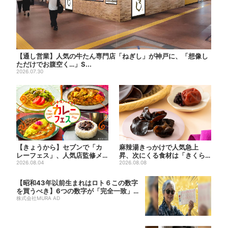
【通し営業】人気の牛たん専門店「ねぎし」が神戸に、「想像し
ただけでお腹空く…」S...
2026.07.30
【きょうから】セブンで「カ
麻辣湯きっかけで人気急上
レーフェス」、人気店監修メ
昇、次にくる食材は「きくら
ニューなど全15品！お得な
2026.08.04
げ」？ お菓子もヒット、購入
2026.08.08
割...
者...
【昭和43年以前生まれはロト６この数字
を買うべき】6つの数字が「完全一致」す
る方...
株式会社MURA AD