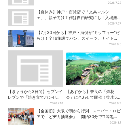
群、約20種の楽しみ方
2026.7.22
【夏休み】神戸・百貨店で「文具マルシ
ェ」、親子向け工作は自由研究にも！入場無
料で
2026.7.27
【7月30日から】神戸・海側が“ミッフィー”だ
らけ！全16施設でパン、スイーツ、ナイトマ
ーケットも
2026.8.3
【きょうから3日間】セブンイ
【あすから】奈良の「燈花
レブンで「焼き立てパンセー
会」に合わせて開催！徒歩5
ル」、人気シリーズがお得
分…結婚式場が“バル”に、前後
2026.7.18
2026.8.7
に…チョコクッキーも対象
で食事が楽しめる
【全国初】大阪で朝から行列…スーパー・ロピ
アで「どデカ抽選会」、開始30分で“1等黒毛
和牛”の当選も
2026.8.1