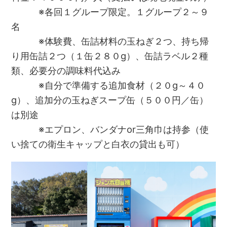
※各回１グループ限定。１グループ２～９
名
※体験費、缶詰材料の玉ねぎ２つ、持ち帰
り用缶詰２つ（１缶２８０g）、缶詰ラベル２種
類、必要分の調味料代込み
※自分で準備する追加食材（２０g～４０
g）、追加分の玉ねぎスープ缶（５００円／缶）
は別途
※エプロン、バンダナor三角巾は持参（使
い捨ての衛生キャップと白衣の貸出も可）