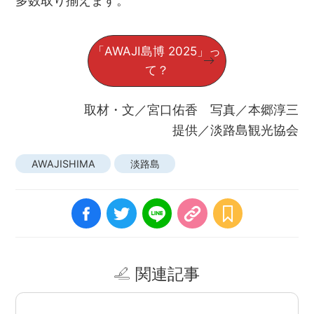
「AWAJI島博 2025」っ
て？
取材・文／宮口佑香 写真／本郷淳三
提供／淡路島観光協会
AWAJISHIMA
淡路島
関連記事