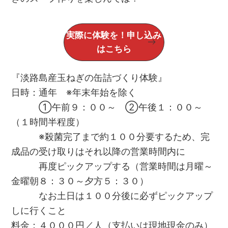
実際に体験を！申し込み
はこちら
『淡路島産玉ねぎの缶詰づくり体験』
日時：通年 ※年末年始を除く
①午前９：００～ ②午後１：００～
（１時間半程度）
※殺菌完了まで約１００分要するため、完
成品の受け取りはそれ以降の営業時間内に
再度ピックアップする（営業時間は月曜～
金曜朝８：３０～夕方５：３０）
なお土日は１００分後に必ずピックアップ
しに行くこと
料金：４０００円／人（支払いは現地現金のみ）