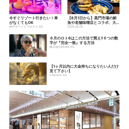
今すぐリゾート行きたい！車
【8月1日から】黒門市場の鮮
がなくてもOK
魚や老舗味噌店とコラボ、大
神戸ポートピアホテル AD
阪・なんばのホテルで“地域...
2026.08.05
８月のロト6はこの方法で買え!!６つの数
字が『完全一致』する方法
株式会社MURA AD
【1ヶ月以内に大金持ちになりたい人だけ
見て下さい】
Il Sereno AD