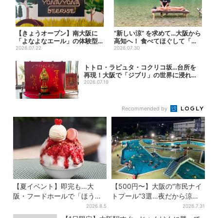
【きょうオープン】南大阪に
“新しい涼” を求めて…大阪から
「よなよなエール」の体験型
高知へ！ 食べてほぐして「仁
ブルワリー、できたてビール
2026.07.22
淀ブルー」でととのう...
2026.07.30
の...
トトロ・ラピュタ・コクリコ坂…台所を
再現！大阪で「ジブリ」の世界に浸れる
「食」...
2026.07.19
Recommended by
【夏イベント】即完も…大
【500円〜】大阪の“市民ナイ
阪・フードホールで「ほうせ
トプール”3選…夜だから涼し
き箱」の“限定かき氷”が復
い＆コスパ最強
2026.8.5
2026.7.31
活！一夜限りの盆踊りも