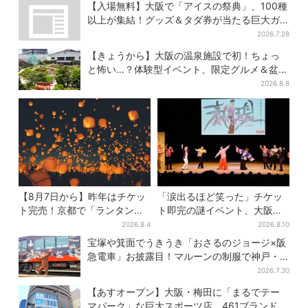
【入場無料】大阪で「アイスの祭典」、100種
以上が集結！グッズ＆タダ券が当たる巨大ガ
チャも
2026.7.28
【きょうから】大阪の温泉施設で初！ちょっ
と怖い…？体験型イベント、限定グルメ＆盆踊
りも
2026.8.8
【8月7日から】昨年はチケッ
「涙出るほど笑った」チケッ
ト完売！京都で「ランタンフ
ト即完の謎イベント、大阪で
ェス」、最大3500の光が夜空
盛り上がる…約75分間の“表
2026.8.4
2026.8.10
に…会場には縁日も
現”に拍手喝采
宝塚や箕面でうきうき「おさるのジョージ×阪
急電車」お披露目！マルーンの制服で神戸・
宝塚・京都各線に添乗
2026.7.30
【あすオープン】大阪・梅田に「まるでテー
マパーク」な巨大スポーツ店、461ブランド集