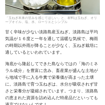
「玉ねぎ本来の甘みを感じてほしい」と、材料は玉ねぎ、オリ
ーブオイル、塩、水、ローリエとシンプル
甘く辛味が少ない淡路島産玉ねぎ。淡路島は平均
気温が１６度と一年を通して温暖な気候で、梅雨
の時期以外雨が降ることが少なく、玉ねぎ栽培に
適しているといわれています。
海底から隆起してできた島ならではの「海のミネ
ラル成分」を豊富に含み、畜産業が盛んな土地が
ら地域で手に入る牛糞で栄養価が高まった土壌
に。淡路島で育つ玉ねぎは、水分が吸収されず甘
さと栄養分が凝縮されています。つまり、淡路島
の恵まれた資源を詰め込んだ特産品だといっても
過言ではないんです！