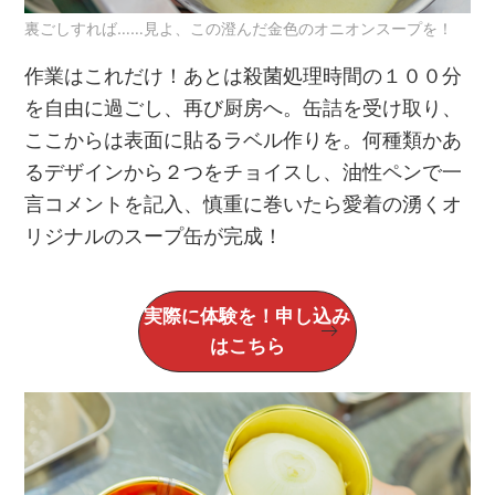
裏ごしすれば……見よ、この澄んだ金色のオニオンスープを！
作業はこれだけ！あとは殺菌処理時間の１００分
を自由に過ごし、再び厨房へ。缶詰を受け取り、
ここからは表面に貼るラベル作りを。何種類かあ
るデザインから２つをチョイスし、油性ペンで一
言コメントを記入、慎重に巻いたら愛着の湧くオ
リジナルのスープ缶が完成！
実際に体験を！申し込み
はこちら