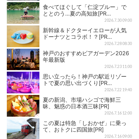
食べてほぐして「仁淀ブルー」で
ととのう…夏の高知旅[PR…
2026.7.30 09:00
新幹線＆ドクターイエローが人気
ドーナツとコラボ！？[PR…
2026.7.28 08:30
神戸のおすすめビアガーデン2026
年最新版
2026.7.23 11:00
思い立ったら！神戸の駅近リゾー
トで夏の思い出づくり[PR…
2026.7.22 19:40
夏の新潟、市場ハシゴで海鮮三
昧、魅惑の日本酒三昧[PR]
2026.7.16 12:00
この夏は特急「しおかぜ」に乗っ
て、おトクに四国旅[PR]
2026.7.16 09:00