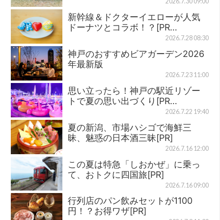
2026.7.30 09:00
新幹線＆ドクターイエローが人気
ドーナツとコラボ！？[PR…
2026.7.28 08:30
神戸のおすすめビアガーデン2026
年最新版
2026.7.23 11:00
思い立ったら！神戸の駅近リゾー
トで夏の思い出づくり[PR…
2026.7.22 19:40
夏の新潟、市場ハシゴで海鮮三
昧、魅惑の日本酒三昧[PR]
2026.7.16 12:00
この夏は特急「しおかぜ」に乗っ
て、おトクに四国旅[PR]
2026.7.16 09:00
行列店のパン飲みセットが1100
円！？お得ワザ[PR]