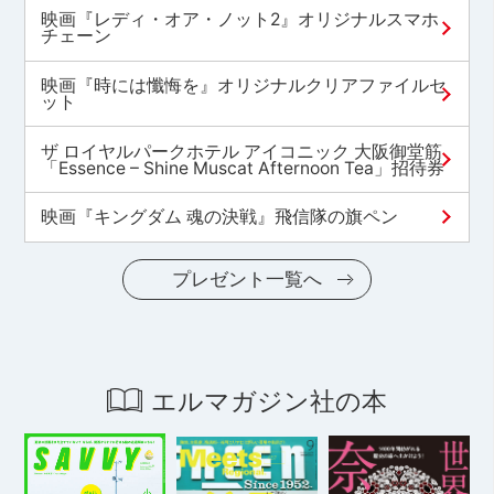
映画『レディ・オア・ノット2』オリジナルスマホ
チェーン
映画『時には懺悔を』オリジナルクリアファイルセ
ット
ザ ロイヤルパークホテル アイコニック 大阪御堂筋
「Essence – Shine Muscat Afternoon Tea」招待券
映画『キングダム 魂の決戦』飛信隊の旗ペン
プレゼント一覧へ
エルマガジン社の本