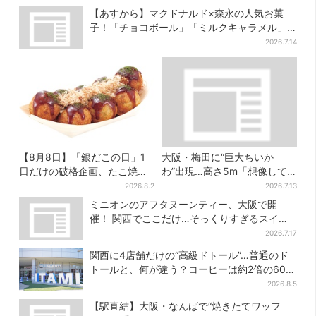
【あすから】マクドナルド×森永の人気お菓
子！「チョコボール」「ミルクキャラメル」
があのスイーツに変身…6年ぶり復活シェイク
2026.7.14
も
【8月8日】「銀だこの日」1
大阪・梅田に“巨大ちいか
日だけの破格企画、たこ焼き1
わ”出現…高さ5m「想像して
舟が88円に…先着88名限り
たより結構デカい」「ちい
2026.8.2
2026.7.13
さ…くはない」
ミニオンのアフタヌーンティー、大阪で開
催！ 関西でここだけ…そっくりすぎるスイー
ツも
2026.7.17
関西に4店舗だけの“高級ドトール”…普通のド
トールと、何が違う？コーヒーは約2倍の600
円
2026.8.5
【駅直結】大阪・なんばで“焼きたてワッフ