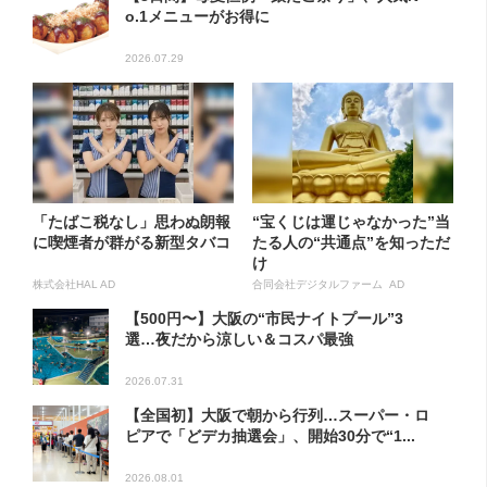
o.1メニューがお得に
2026.07.29
「たばこ税なし」思わぬ朗報
“宝くじは運じゃなかった”当
に喫煙者が群がる新型タバコ
たる人の“共通点”を知っただ
け
株式会社HAL AD
合同会社デジタルファーム AD
【500円〜】大阪の“市民ナイトプール”3
選…夜だから涼しい＆コスパ最強
2026.07.31
【全国初】大阪で朝から行列…スーパー・ロ
ピアで「どデカ抽選会」、開始30分で“1...
2026.08.01