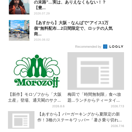
の末路”…実は、ありえなくもない！？
【豊...
2026.07.29
【あすから】大阪・なんばで“アイス1万
個”無料配布…2日間限定で、ロッテの人気
商...
2026.08.02
Recommended by
【新作】モロゾフから「大阪
梅田で「時間無制限」食べ放
土産」登場、通天閣のサクサ
題…ランチからティータイム
クスイーツ 6カ所で順次発売
までノンストップで約60種を
2026.8.6
2026.7.13
満喫
【あすから】バーガーキングから夏限定の新
作！3種のステーキワッパー「暑さ乗り切れそ
う」と話題に
2026.7.16