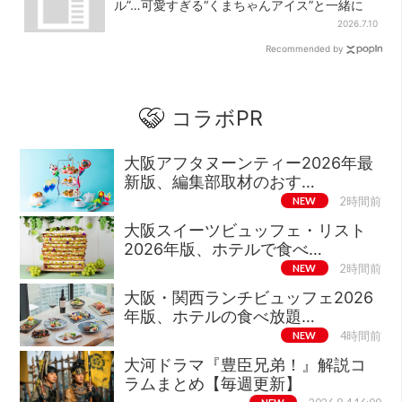
ル”…可愛すぎる“くまちゃんアイス”と一緒に
2026.7.10
Recommended by
コラボPR
大阪アフタヌーンティー2026年最
新版、編集部取材のおす…
NEW
2時間前
大阪スイーツビュッフェ・リスト
2026年版、ホテルで食べ…
NEW
2時間前
大阪・関西ランチビュッフェ2026
年版、ホテルの食べ放題…
NEW
4時間前
大河ドラマ『豊臣兄弟！』解説コ
ラムまとめ【毎週更新】