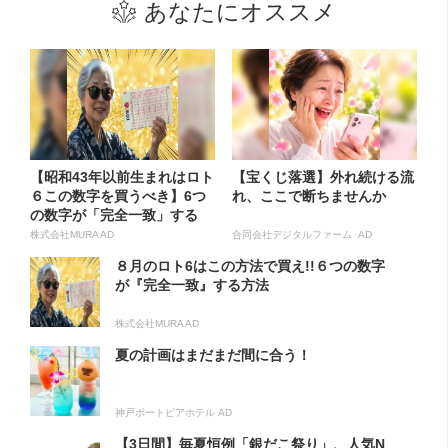
あなたにオススメ
【昭和43年以前生まれはロト
【宝くじ落選】外れ続ける流
６この数字を買うべき】6つ
れ、ここで断ちませんか
の数字が「完全一致」する
方...
株式会社MURA AD
合同会社デジタルファーム AD
８月のロト6はこの方法で買え!!６つの数字
が『完全一致』する方法
株式会社MURA AD
夏の計画はまだまだ間に合う！
神戸ポートピアホテル AD
【3日間】毎夏恒例「銀だこ祭り」、人気N