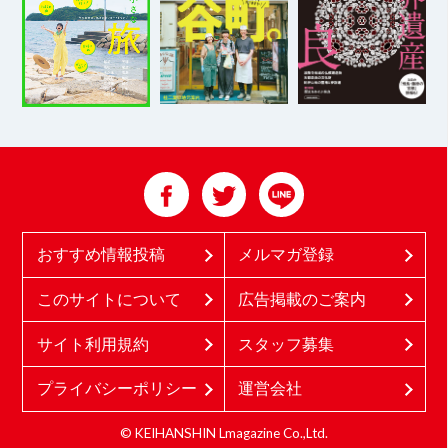
おすすめ情報投稿
メルマガ登録
このサイトについて
広告掲載のご案内
サイト利用規約
スタッフ募集
プライバシーポリシー
運営会社
© KEIHANSHIN Lmagazine Co.,Ltd.