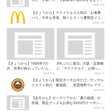
タート
2026.7.16
【きょうから】マクドナルド人気の「お食事
パイ」今年も登場、熱々とろ～り夏限定メニ
ュー
2026.7.29
【きょうから】1999年7の
9年ぶりに復活…大阪・淀屋橋
月、世界が終わっていたら…
に「マクドナルド」が帰って
約10万人動員のホラー展が大
くる！駅直結＆100席を完備
2026.7.10
2026.7.7
阪へ
【きょうから】限定ポーチは今だけ…サンマル
クカフェ初の「夏福袋」、実質無料でレアグ
ッズが手に入る
2026.8.4
【あすから】ゼッテリアから「夏の福袋」が
登場、限定グッズ＆お得な3500円クーポン付
き
2026.7.14