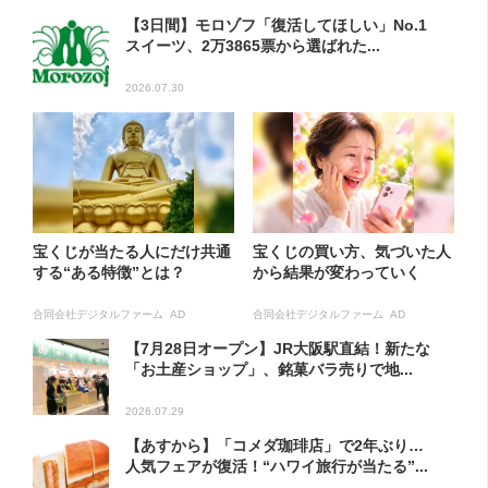
【3日間】モロゾフ「復活してほしい」No.1
スイーツ、2万3865票から選ばれた...
2026.07.30
宝くじが当たる人にだけ共通
宝くじの買い方、気づいた人
する“ある特徴”とは？
から結果が変わっていく
合同会社デジタルファーム AD
合同会社デジタルファーム AD
【7月28日オープン】JR大阪駅直結！新たな
「お土産ショップ」、銘菓バラ売りで地...
2026.07.29
【あすから】「コメダ珈琲店」で2年ぶり…
人気フェアが復活！“ハワイ旅行が当たる”...