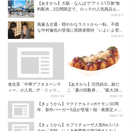
【あすから】大阪・なんばで“アイス1万個”無
料配布…2日間限定で、ロッテの人気商品もら
える
2026.8.2
風薫る次週・穏やかなラストから一転、不穏
な中村倫也の登場に視聴者期待「いよいよ登
場だ」
2026.8.2
進化系「中華アフタヌーンテ
【あすから】完売続出…銀だ
ィー」が人気…ザ・リッツ・
こ「夏の回数券」、“最大2811
カールトン大阪でも、8月末ま
円”お得に！数量限定で
2026.7.24
2026.7.31
で開催
【きょうから】マクドナルド×ポケモン30周
年、新作バーガー5品が登場！朝・夜限定メニ
ューも
2026.7.22
【きょうから】カプリチョーザ人気No.1パス
タが「半額」に！大創業祭の第2弾まもなくス