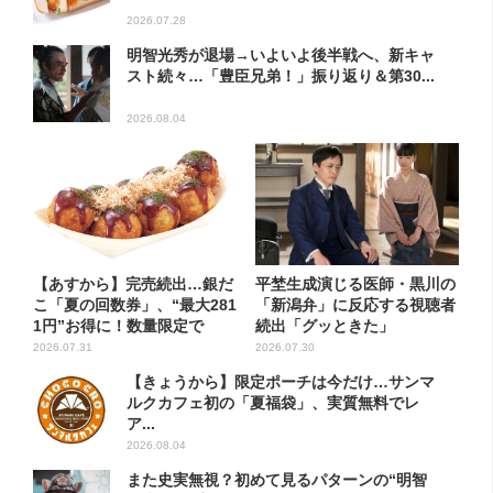
2026.07.28
明智光秀が退場→いよいよ後半戦へ、新キャ
スト続々…「豊臣兄弟！」振り返り＆第30...
2026.08.04
【あすから】完売続出…銀だ
平埜生成演じる医師・黒川の
こ「夏の回数券」、“最大281
「新潟弁」に反応する視聴者
1円”お得に！数量限定で
続出「グッときた」
2026.07.31
2026.07.30
【きょうから】限定ポーチは今だけ…サンマ
ルクカフェ初の「夏福袋」、実質無料でレ
ア...
2026.08.04
また史実無視？初めて見るパターンの“明智