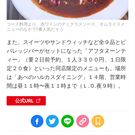
コース料理より、赤ワインのデミグラスソース。オムライスメ
ニューのなかで1番人気だそう
また、スイーツやサンドウィッチなど全９品とビ
バレッジバーがセットになった「アフタヌーンテ
ィー」（要２日前予約、１人３３００円、１日限
定２０食）といった同店限定のメニューも。場所
は「あべのハルカスダイニング」１４階、営業時
間は昼１１時〜夜１１時まで（Ｌ.Ｏ.夜９時）。
公式URL