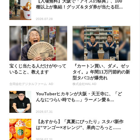
【入場無料】大阪で「アイスの祭典」、100
種以上が集結！グッズ＆タダ券が当たる巨...
2026.07.28
宝くじ当たる人だけがやって
『カートン買い、ダメ。ゼッ
いること、教えます
タイ。』年間11万円節約の新
型タバコが爆売れ
合同会社デジタルファーム AD
株式会社HAL AD
YouTuberヒカキンが大阪・天王寺に、「ど
んなにつらい時でも…」ラーメン愛＆...
2026.07.31
【あすから】「真夏にぴったり」スタバ新作
は“マンゴー×オレンジ”、果肉ごろっと…...
2026.07.21