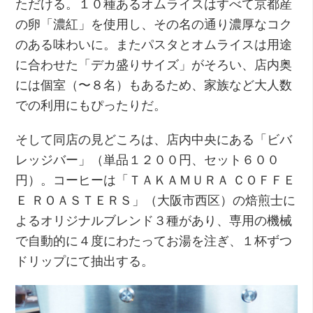
ただける。１０種あるオムライスはすべて京都産
の卵「濃紅」を使用し、その名の通り濃厚なコク
のある味わいに。またパスタとオムライスは用途
に合わせた「デカ盛りサイズ」がそろい、店内奥
には個室（〜８名）もあるため、家族など大人数
での利用にもぴったりだ。
そして同店の見どころは、店内中央にある「ビバ
レッジバー」（単品１２００円、セット６００
円）。コーヒーは「ＴＡＫＡＭＵＲＡ ＣＯＦＦＥ
Ｅ ＲＯＡＳＴＥＲＳ」（大阪市西区）の焙煎士に
よるオリジナルブレンド３種があり、専用の機械
で自動的に４度にわたってお湯を注ぎ、１杯ずつ
ドリップにて抽出する。