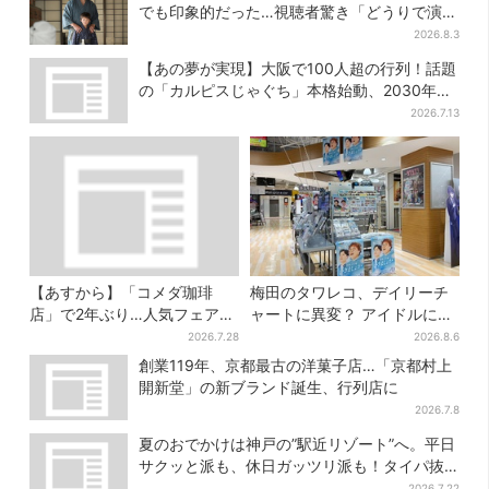
でも印象的だった…視聴者驚き「どうりで演技
上手だと」
2026.8.3
【あの夢が実現】大阪で100人超の行列！話題
の「カルピスじゃぐち」本格始動、2030年ま
でに1000台へ
2026.7.13
【あすから】「コメダ珈琲
梅田のタワレコ、デイリーチ
店」で2年ぶり…人気フェアが
ャートに異変？ アイドルに混
復活！“ハワイ旅行が当た
じり“マユリカ”が1位に…お笑
2026.7.28
2026.8.6
る”キャンペーンも
いが強すぎる理由とは
創業119年、京都最古の洋菓子店…「京都村上
開新堂」の新ブランド誕生、行列店に
2026.7.8
夏のおでかけは神戸の”駅近リゾート”へ。平日
サクッと派も、休日ガッツリ派も！タイパ抜
群、約20種の楽しみ方
2026.7.22