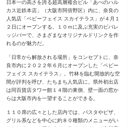
日本一の高さを誇る超高層複合ビル「あべのハル
カス近鉄本店」（大阪市阿倍野区）内に、奈良の
人気店「ベビーフェイス スカイテラス」が４月１
２日にオープンする。１０ｍに及ぶ充実のビバレ
ッジバーで、さまざまなオリジナルドリンクを作
れるのが魅力だ。
「日常から解放される場所」をコンセプトに、奈
良市内に２０２２年６月にオープンした「ベビー
フェイス スカイテラス」。竹林を臨む開放的な空
間が評判を呼び、たちまち人気店に。県外初出店
は同百貨店タワー館１４階の東側、壁一面の窓か
らは大阪市内を一望することができる。
１１０席の広々とした店内では、パスタやピザ、
グリル系などを中心に約８０種類のメニューがい