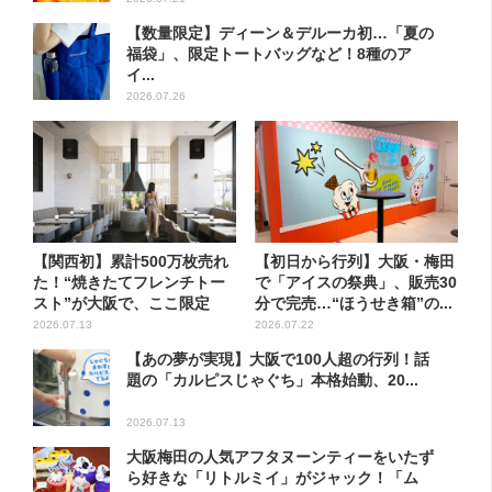
【数量限定】ディーン＆デルーカ初…「夏の
福袋」、限定トートバッグなど！8種のア
イ...
2026.07.26
【関西初】累計500万枚売れ
【初日から行列】大阪・梅田
た！“焼きたてフレンチトー
で「アイスの祭典」、販売30
スト”が大阪で、ここ限定
分で完売…“ほうせき箱”の...
の...
2026.07.13
2026.07.22
【あの夢が実現】大阪で100人超の行列！話
題の「カルピスじゃぐち」本格始動、20...
2026.07.13
大阪梅田の人気アフタヌーンティーをいたず
ら好きな「リトルミイ」がジャック！「ム