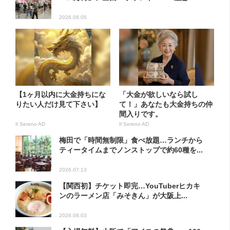
2026.08.05
【1ヶ月以内に大金持ちにな
「大金が欲しいなら試し
りたい人だけ見て下さい】
て！」あなたも大金持ちの仲
間入りです。
Il Sereno AD
Il Sereno AD
梅田で「時間無制限」食べ放題…ランチから
ティータイムまでノンストップで約60種を...
2026.07.13
【関西初】チケット即完…YouTuberヒカキ
ンのラーメン店「みそきん」が大阪上...
2026.08.03