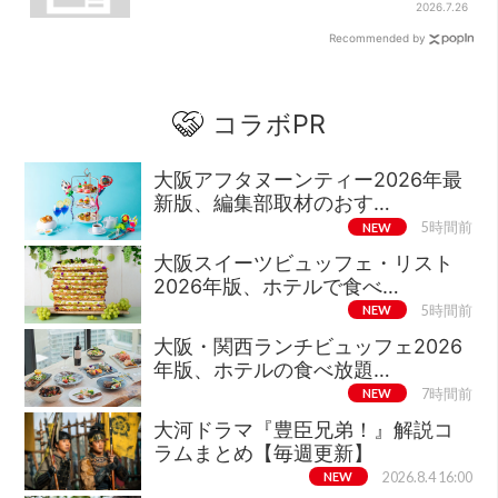
が勢ぞろい
2026.7.26
Recommended by
コラボPR
大阪アフタヌーンティー2026年最
新版、編集部取材のおす…
NEW
5時間前
大阪スイーツビュッフェ・リスト
2026年版、ホテルで食べ…
NEW
5時間前
大阪・関西ランチビュッフェ2026
年版、ホテルの食べ放題…
NEW
7時間前
大河ドラマ『豊臣兄弟！』解説コ
ラムまとめ【毎週更新】
NEW
2026.8.4 16:00