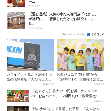
ー...
2026.07.31
【通し営業】人気の牛たん専門店「ねぎし」
が神戸に、「想像しただけでお腹空く…」
S...
2026.07.30
Recommended by
カワイイけど見たら危険！ 大
関西ジュニア“無所属”から
阪の名物看板「大ぴちょんく
『24時間TV』大抜擢！次世代
ん」に異変、青→真っ黒に…
スターと期待「まさか僕
2026.7.30
2026.8.2
が…」
【あすから】最大1210円お得…ケンタッキー
の「お盆パック」、2週間だけ！数量限定シー
ル付き
2026.8.3
“村の少年”として登場した子役、『あんぱん』