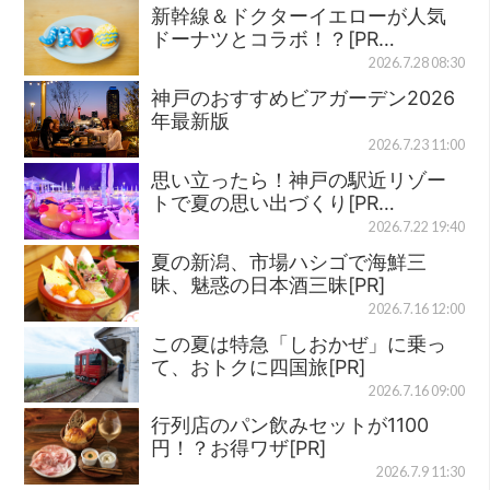
新幹線＆ドクターイエローが人気
ドーナツとコラボ！？[PR…
2026.7.28 08:30
神戸のおすすめビアガーデン2026
年最新版
2026.7.23 11:00
思い立ったら！神戸の駅近リゾー
トで夏の思い出づくり[PR…
2026.7.22 19:40
夏の新潟、市場ハシゴで海鮮三
昧、魅惑の日本酒三昧[PR]
2026.7.16 12:00
この夏は特急「しおかぜ」に乗っ
て、おトクに四国旅[PR]
2026.7.16 09:00
行列店のパン飲みセットが1100
円！？お得ワザ[PR]
2026.7.9 11:30