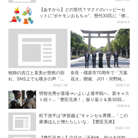
【あすから】どの世代？マクドのハッピーセ
ットに“ポケモンおもちゃ”、歴代30匹に「懐
かしい」と喜びの声
2026.8.5
牧師の吉江と直美が突然の別
奈良・橿原市70周年で「万葉
れ、SNS上でも嘆きの声「癒
花火」開催、JO1・河野純喜
やしの吉江先生が…」
がアンバサダーに…グループ
2026.7.28
2026.7.31
楽曲ともシンクロ
明智光秀が退場→いよいよ後半戦へ、新キャス
ト続々…「豊臣兄弟！」振り返り＆第30回あ
らすじ
2026.8.4
松下洸平は“伊賀越え”キャンセル界隈…「この
家康ほんと憎たらしいな」【豊臣兄弟】
2026.7.23
【豊臣兄弟！】注目の「千利休」役は大河初