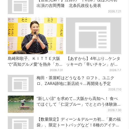
出演の吉岡秀隆 北条氏政役も発表
2026.7.21
島崎和歌子、ＫＩＴＴＥ大阪
【あすから】4年ぶり…ケンタ
で“高知グルメ愛”を熱弁「カ
ッキーの「辛いチキン」が復
ツオは塩派」「ちくキュウが
活！2種が数量限定で、ポテチ
2026.7.31
2026.7.7
おつまみ」
とのコラボも
梅田・茶屋町はどうなる？ ロフト、ユニク
ロ、ZARA跡地に新店続々…再開発も予定
2026.7.10
“新しい涼” を求めて…大阪から高知へ！ 食べ
てほぐして「仁淀ブルー」でととのう体験旅
【2026夏最新版】
2026.7.30
【数量限定】ディーン＆デルーカ初…「夏の福
袋」、限定トートバッグなど！8種のアイテム