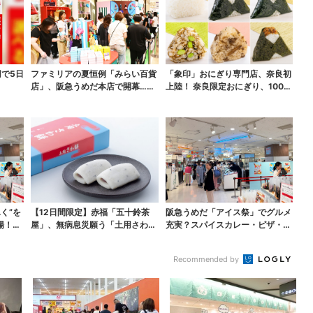
円で5日
ファミリアの夏恒例「みらい百貨
「象印」おにぎり専門店、奈良初
店」、阪急うめだ本店で開幕…限
上陸！ 奈良限定おにぎり、1000
定グッズを大人買いす...
円前後のだし巻き...
く”を
【12日間限定】赤福「五十鈴茶
阪急うめだ「アイス祭」でグルメ
場！阪
屋」、無病息災願う「土用さわ
充実？スパイスカレー・ピザ・ポ
餅」販売スタート 関西...
テト…“しょっぱいも...
Recommended by