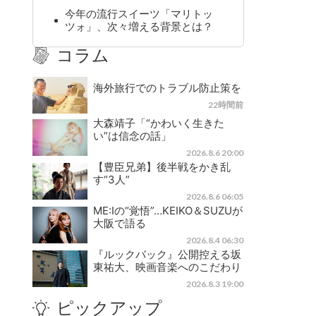
今年の流行スイーツ「マリトッ
ツォ」、次々増える背景とは？
コラム
海外旅行でのトラブル防止策を
22時間前
大森靖子「“かわいく生きた
い”は信念の話」
2026.8.6 20:00
【豊臣兄弟】後半戦をかき乱
す“3人”
2026.8.6 06:05
ME:Iの“覚悟”…KEIKO＆SUZUが
大阪で語る
2026.8.4 06:30
『ルックバック』公開控える坂
東祐大、映画音楽へのこだわり
2026.8.3 19:00
ピックアップ