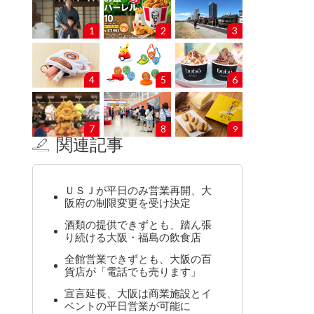
1
2
3
4
5
6
7
8
9
関連記事
ＵＳＪが平日のみ営業再開、大
阪府の制限変更を受け決定
酒類の提供できずとも、踏ん張
り続ける大阪・福島の飲食店
全館営業できずとも、大阪の百
貨店が「電話でも売ります」
宣言延長、大阪は商業施設とイ
ベントの平日営業が可能に