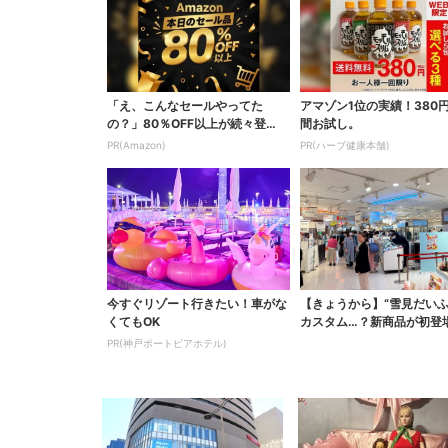
「え、こんなセールやってた
アマゾン1位の実績！380
の？」80％OFF以上が続々登
間お試し。
場！Amazonの本気が...
PR(Amazon)
PR(ハーブ健康本舗)
今すぐリゾート行きたい！車がな
【きょうから】“雪見だいふ
くてもOK
カスタム…？新商品が初登
急うめだ「アイスフ...
PR(神戸ポートピアホテル)