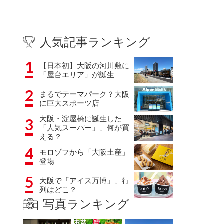
人気記事ランキング
1
【日本初】大阪の河川敷に
「屋台エリア」が誕生
2
まるでテーマパーク？大阪
に巨大スポーツ店
大阪・淀屋橋に誕生した
3
「人気スーパー」、何が買
える？
4
モロゾフから「大阪土産」
登場
5
大阪で「アイス万博」、行
列はどこ？
写真ランキング