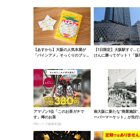
【あすから】大阪の人気本屋が
【1日限定】大阪駅すぐ…
「パインアメ」そっくりのブック
けんに勝ってゲット！「阪
カバー開発、梅田で先行...
ガースうちわ」と「ス...
アマゾン1位「このお茶ガチで
南大阪に新たな“商業施設”
す」噂のお茶
ーパーマーケット」が先行
ン！駅直結＆21時...
PR(ハーブ健康本舗)