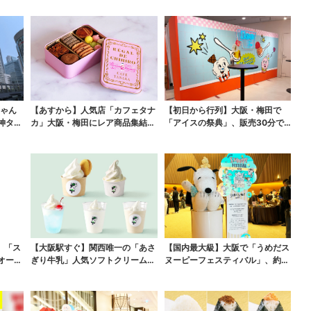
じゃん
【あすから】人気店「カフェタナ
【初日から行列】大阪・梅田で
神タイ
カ」大阪・梅田にレア商品集結…
「アイスの祭典」、販売30分で
本店人気パン＆限定ク...
完売…“ほうせき箱”の...
、「ス
【大阪駅すぐ】関西唯一の「あさ
【国内最大級】大阪で「うめだス
オープ
ぎり牛乳」人気ソフトクリームが
ヌーピーフェスティバル」、約8
進化…ここだけの新メ...
0ブランドが集結！こ...