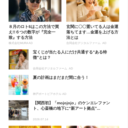
８月のロト6はこの方法で買
玄関に〇〇置いてる人は金運
え!!６つの数字が『完全一
落ちてます…金運を上げる方
致』する方法
法とは
株式会社MURA AD
合同会社デジタルファーム AD
宝くじが当たる人にだけ共通する“ある特
徴”とは？
合同会社デジタルファーム AD
夏の計画はまだまだ間に合う！
神戸ポートピアホテル AD
【関西初】「mojojojo」のケンエレファン
ト、心斎橋の地下に“新アート拠点”...
2026.07.14