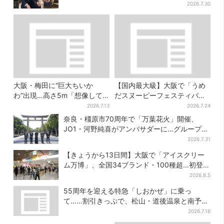
2026.7.30
大阪・梅田に“巨大ちいか
【国内最大級】大阪で「うめ
わ”出現…高さ5m「想像して
だスヌーピーフェスティバ
たより結構デカい」「ちい
ル」、約80ブランドが集結！
2026.7.13
2026.7.24
さ…くはない」
ここだけのグッズも
奈良・橿原市70周年で「万葉花火」開催、
JO1・河野純喜がアンバサダーに…グループ楽
曲ともシンクロ
2026.7.31
【きょうから13日間】大阪で「アイスクリー
ム万博」、全国34ブランド・100種超…初登場
の「チョコソフト」に行列
2026.8.5
55周年を迎える特急「しおかぜ」に乗っ
て……割引きっぷで、松山・道後温泉と南予を
満喫【大阪から愛媛へおトク旅】
2026.7.16