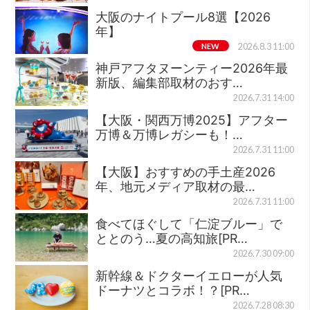
大阪のナイトプール8選【2026
年】
NEW
2026.8.3 11:00
神戸アフタヌーンティー2026年最
新版、編集部取材のおす…
2026.7.31 14:00
【大阪・関西万博2025】アフター
万博＆万博レガシーも！…
2026.7.31 11:00
【大阪】おすすめの手土産2026
年、地元メディア取材の最…
2026.7.31 11:00
食べてほぐして「仁淀ブルー」で
ととのう…夏の高知旅[PR…
2026.7.30 09:00
新幹線＆ドクターイエローが人気
ドーナツとコラボ！？[PR…
2026.7.28 08:30