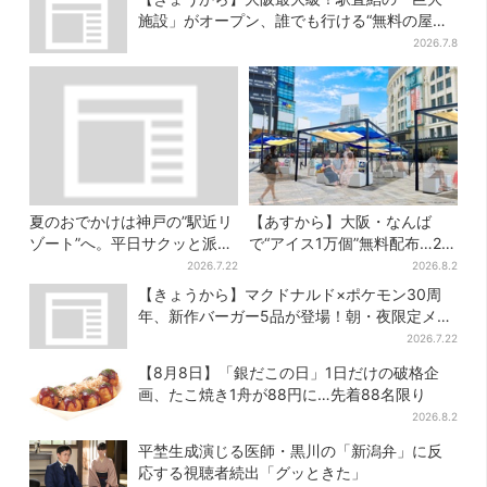
施設」がオープン、誰でも行ける“無料の屋上
庭園”も
2026.7.8
夏のおでかけは神戸の”駅近リ
【あすから】大阪・なんば
ゾート”へ。平日サクッと派
で“アイス1万個”無料配布…2日
も、休日ガッツリ派も！タイ
間限定で、ロッテの人気商品
2026.7.22
2026.8.2
パ抜群、約20種の楽しみ方
もらえる
【きょうから】マクドナルド×ポケモン30周
年、新作バーガー5品が登場！朝・夜限定メニ
ューも
2026.7.22
【8月8日】「銀だこの日」1日だけの破格企
画、たこ焼き1舟が88円に…先着88名限り
2026.8.2
平埜生成演じる医師・黒川の「新潟弁」に反
応する視聴者続出「グッときた」