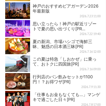
神戸のおすすめビアガーデン2026
年最新版
2026.7.23 11:00
思い立ったら！神戸の駅近リゾー
トで夏の思い出づくり[PR…
2026.7.22 19:40
夏の新潟、市場ハシゴで海鮮三
昧、魅惑の日本酒三昧[PR]
2026.7.16 12:00
この夏は特急「しおかぜ」に乗っ
て、おトクに四国旅[PR]
2026.7.16 09:00
行列店のパン飲みセットが1100
円！？お得ワザ[PR]
2026.7.9 11:30
「仕事もお金もなくても…」マンゲ
キで過ごした日々[PR]
2026.7.8 17:00