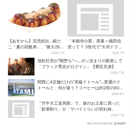
【あすから】完売続出…銀だ
「本能寺の変」黒幕＝織田信
こ「夏の回数券」、“最大2811
澄って？ 3世代で“大河ドラ
円”お得に！数量限定で
マ”、サラブレッド俳優が熱演
2026.7.31
2026.7.9
【豊臣兄弟】
池松壮亮が“闇堕ち”へ…ガン決まりの眼差しで
「ブラック秀吉がログイン」【豊臣兄弟】
2026.7.30
関西に4店舗だけの“高級ドトール”…普通のド
トールと、何が違う？コーヒーは約2倍の600
円
2026.8.5
「竹中大工道具館」で、旅のお土産に買った
「鉛筆削り」が「ヤバイぐらいの切れ味」
2026.7.19
Recommended by