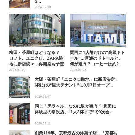
S...
2026.07.30
梅田・茶屋町はどうなる？
関西に4店舗だけの“高級ドト
ロフト、ユニクロ、ZARA跡
ール”…普通のドトールと、
地に新店続々…再開発も予定
何が違う？コーヒーは約2
倍...
2026.07.10
2026.08.05
大阪・茶屋町「ユニクロ跡地」に新店決定！
6階分の“巨大テナント”に8月7日オープ...
2026.07.07
同じ「黒ラベル」なのに味が違う？ 梅田に
体験型の常設店、“1人2杯まで”で0次会...
2026.07.11
創業119年、京都最古の洋菓子店…「京都村