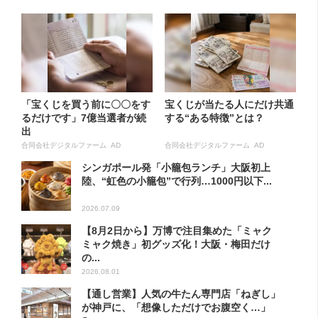
「宝くじを買う前に〇〇をす
宝くじが当たる人にだけ共通
るだけです」7億当選者が続
する“ある特徴”とは？
出
合同会社デジタルファーム AD
合同会社デジタルファーム AD
シンガポール発「小籠包ランチ」大阪初上
陸、“虹色の小籠包”で行列…1000円以下...
2026.07.09
【8月2日から】万博で注目集めた「ミャク
ミャク焼き」初グッズ化！大阪・梅田だけ
の...
2026.08.01
【通し営業】人気の牛たん専門店「ねぎし」
が神戸に、「想像しただけでお腹空く…」