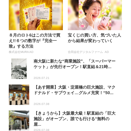
８月のロト6はこの方法で買
宝くじの買い方、気づいた人
え!!６つの数字が『完全一
から結果が変わっていく
致』する方法
株式会社MURA AD
合同会社デジタルファーム AD
南大阪に新たな“商業施設”、「スーパーマー
ケット」が先行オープン！駅直結＆21時...
2026.07.21
【あす開業】大阪・淀屋橋の巨大施設、マク
ドナルド・サブウェイ…グルメ充実！“50...
2026.07.08
【きょうから】大阪最大級！駅直結の「巨大
施設」がオープン、誰でも行ける“無料の
屋...
2026.07.08