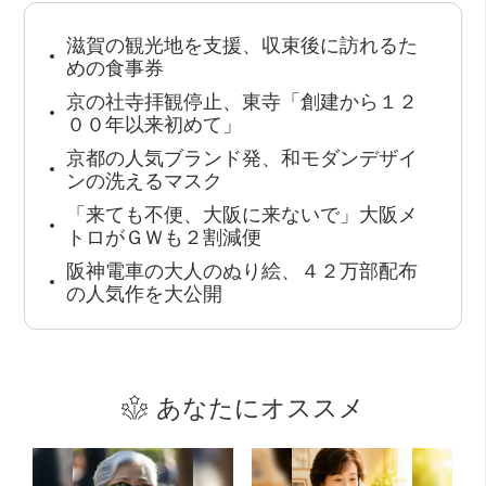
滋賀の観光地を支援、収束後に訪れるた
めの食事券
京の社寺拝観停止、東寺「創建から１２
００年以来初めて」
京都の人気ブランド発、和モダンデザイ
ンの洗えるマスク
「来ても不便、大阪に来ないで」大阪メ
トロがＧＷも２割減便
阪神電車の大人のぬり絵、４２万部配布
の人気作を大公開
あなたにオススメ