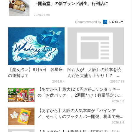
上開新堂」の新ブランド誕生、行列店に
2026.07.08
Recommended by
【魔女占い】8月5日 各星座
関西人が、大阪弁の絵本を読
の運勢は？
んだら大盛り上がり！？ 書
店員が語る、“関西弁”絵本が
2026.8.4
2026.7.25
人気を集めるワケとは
【あすから】最大1210円お得…ケンタッキー
の「お盆パック」、2週間だけ！数量限定シー
ル付き
2026.8.3
【あすから】大阪の人気本屋が「パインア
メ」そっくりのブックカバー開発、梅田で先
行販売
2026.8.4
【きょうから】大阪最大級！駅直結の「巨大