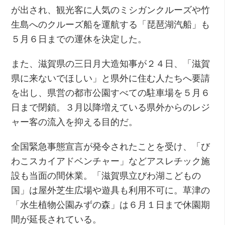
が出され、観光客に人気のミシガンクルーズや竹
生島へのクルーズ船を運航する「琵琶湖汽船」も
５月６日までの運休を決定した。
また、滋賀県の三日月大造知事が２４日、「滋賀
県に来ないでほしい」と県外に住む人たちへ要請
を出し、県営の都市公園すべての駐車場を５月６
日まで閉鎖。３月以降増えている県外からのレジ
ャー客の流入を抑える目的だ。
全国緊急事態宣言が発令されたことを受け、「び
わこスカイアドベンチャー」などアスレチック施
設も当面の間休業。「滋賀県立びわ湖こどもの
国」は屋外芝生広場や遊具も利用不可に。草津の
「水生植物公園みずの森」は６月１日まで休園期
間が延長されている。