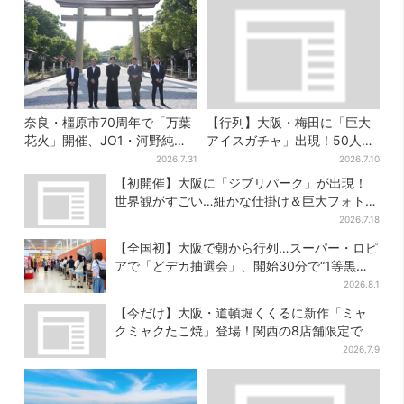
奈良・橿原市70周年で「万葉
【行列】大阪・梅田に「巨大
花火」開催、JO1・河野純喜
アイスガチャ」出現！50人以
がアンバサダーに…グループ
上が列…初日は即終了、残る
2026.7.31
2026.7.10
楽曲ともシンクロ
開催日は？
【初開催】大阪に「ジブリパーク」が出現！
世界観がすごい…細かな仕掛け＆巨大フォトス
ポットに注目
2026.7.18
【全国初】大阪で朝から行列…スーパー・ロピ
アで「どデカ抽選会」、開始30分で“1等黒毛
和牛”の当選も
2026.8.1
【今だけ】大阪・道頓堀くくるに新作「ミャ
クミャクたこ焼」登場！関西の8店舗限定で
2026.7.9