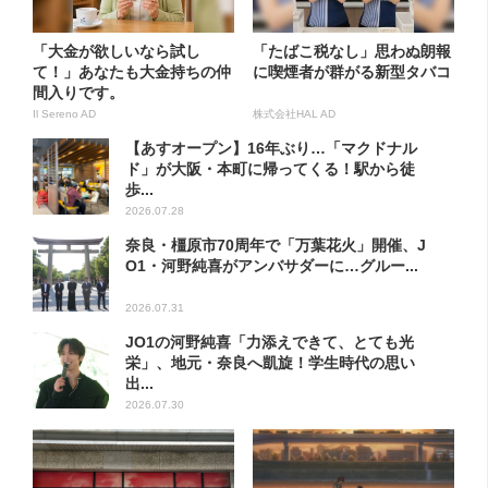
「大金が欲しいなら試し
「たばこ税なし」思わぬ朗報
て！」あなたも大金持ちの仲
に喫煙者が群がる新型タバコ
間入りです。
Il Sereno AD
株式会社HAL AD
【あすオープン】16年ぶり…「マクドナル
ド」が大阪・本町に帰ってくる！駅から徒
歩...
2026.07.28
奈良・橿原市70周年で「万葉花火」開催、J
O1・河野純喜がアンバサダーに…グルー...
2026.07.31
JO1の河野純喜「力添えできて、とても光
栄」、地元・奈良へ凱旋！学生時代の思い
出...
2026.07.30