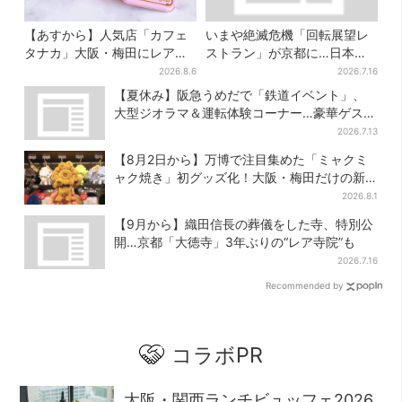
【あすから】人気店「カフェ
いまや絶滅危機「回転展望レ
タナカ」大阪・梅田にレア商
ストラン」が京都に…日本唯
品集結…本店人気パン＆限定
一、57年間「回るフレンチ」
2026.8.6
2026.7.16
クッキー缶も！ 7日間の夏イ
は絶景ランチの穴場
【夏休み】阪急うめだで「鉄道イベント」、
ベント
大型ジオラマ＆運転体験コーナー…豪華ゲスト
も4人登場
2026.7.13
【8月2日から】万博で注目集めた「ミャクミ
ャク焼き」初グッズ化！大阪・梅田だけの新
商品が登場
2026.8.1
【9月から】織田信長の葬儀をした寺、特別公
開…京都「大徳寺」3年ぶりの“レア寺院”も
2026.7.16
Recommended by
コラボPR
大阪・関西ランチビュッフェ2026