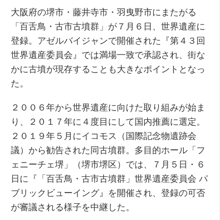
大阪府の堺市・藤井寺市・羽曳野市にまたがる
「百舌鳥・古市古墳群」が７月６日、世界遺産に
登録。アゼルバイジャンで開催された『第４３回
世界遺産委員会』では満場一致で承認され、街な
かに古墳が現存することも大きなポイントとなっ
た。
２００６年から世界遺産に向けた取り組みが始ま
り、２０１７年に４度目にして国内推薦に選定。
２０１９年５月にイコモス（国際記念物遺跡会
議）から勧告された同古墳群。多目的ホール「フ
ェニーチェ堺」（堺市堺区）では、７月５日・６
日に『「百舌鳥・古市古墳群」世界遺産委員会 パ
ブリックビューイング』を開催され、登録の可否
が審議される様子を中継した。