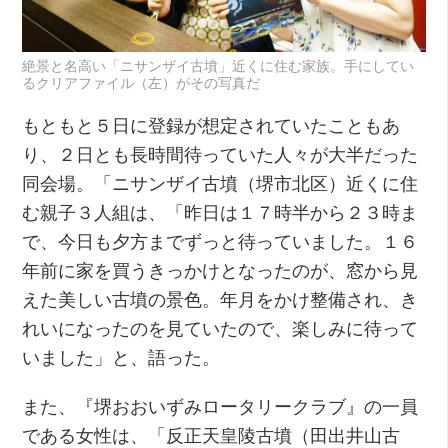
絶景と名高い「ニサンザイ古墳」近くに住む家族。手にしてい
るクリアファイル（左）がその写真だ
もともと５日に登録が想定されていたこともあ
り、２日とも長時間待っていた人々が大半だった
同会場。「ニサンザイ古墳（堺市北区）近くに住
む親子３人組は、「昨日は１７時半から２３時ま
で、今日も夕方までずっと待っていました。１６
年前に家を買うきっかけとなったのが、窓から見
えた美しい古墳の景色。年月をかけ整備され、き
れいになったのを見ていたので、楽しみに待って
いました」と、語った。
また、『堺おおいずみロータリークラブ』の一員
である女性は、「反正天皇陵古墳（田出井山古