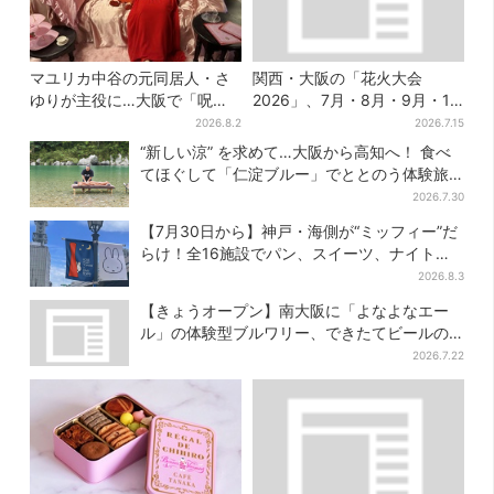
マユリカ中谷の元同居人・さ
関西・大阪の「花火大会
ゆりが主役に…大阪で「呪物
2026」、7月・8月・9月・10
展」開催、コンセプトは“呪物
月開催まとめ
2026.8.2
2026.7.15
たちのお茶会”
“新しい涼” を求めて…大阪から高知へ！ 食べ
てほぐして「仁淀ブルー」でととのう体験旅
【2026夏最新版】
2026.7.30
【7月30日から】神戸・海側が“ミッフィー”だ
らけ！全16施設でパン、スイーツ、ナイトマ
ーケットも
2026.8.3
【きょうオープン】南大阪に「よなよなエー
ル」の体験型ブルワリー、できたてビールの
試飲や醸造所見学も
2026.7.22