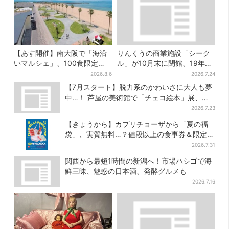
【あす開催】南大阪で「海沿
りんくうの商業施設「シーク
いマルシェ」、100食限定
ル」が10月末に閉館、19年の
「たこ飯」のふるまい＆キッ
歴史に幕…南大阪民に衝撃は
2026.8.6
2026.7.24
ズ縁日も
しる
【7月スタート】脱力系のかわいさに大人も夢
中…！ 芦屋の美術館で「チェコ絵本」展、老
舗文具メーカーのグッズにも注目
2026.7.23
【きょうから】カプリチョーザから「夏の福
袋」、実質無料…？値段以上の食事券＆限定ア
イテム付き
2026.7.31
関西から最短1時間の新潟へ！市場ハシゴで海
鮮三昧、魅惑の日本酒、発酵グルメも
2026.7.16