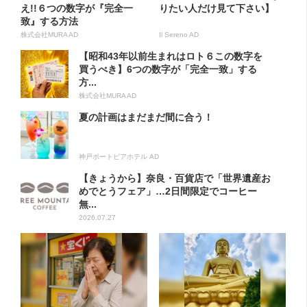
え!!６つの数字が『完全一
りたい人だけ見て下さい】
致』する方法
株式会社MURA AD
Il Sereno AD
【昭和43年以前生まれはロト６この数字を
買うべき】6つの数字が「完全一致」する
方...
株式会社MURA AD
夏の計画はまだまだ間に合う！
神戸ポートピアホテル AD
【きょうから】奈良・百貨店で「世界遺産お
めでとうフェア」…2日間限定でコーヒー
無...
2026.07.27