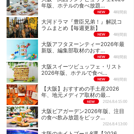
年版、ホテルの食べ放題…
NEW
4時間前
大河ドラマ『豊臣兄弟！』解説コ
ラムまとめ【毎週更新】
NEW
4時間前
大阪アフタヌーンティー2026年最
新版、編集部取材のおす…
NEW
4時間前
大阪スイーツビュッフェ・リスト
2026年版、ホテルで食べ…
NEW
4時間前
【大阪】おすすめの手土産2026
年、地元メディア取材の最…
NEW
2026.8.6 15:00
大阪ビアガーデン2026年版、注目
の食べ飲み放題をピック…
2026.8.4 13:00
大阪のナイトプール8選【2026