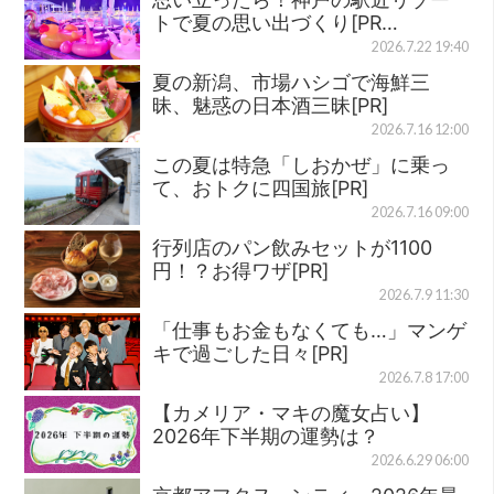
トで夏の思い出づくり[PR…
2026.7.22 19:40
夏の新潟、市場ハシゴで海鮮三
昧、魅惑の日本酒三昧[PR]
2026.7.16 12:00
この夏は特急「しおかぜ」に乗っ
て、おトクに四国旅[PR]
2026.7.16 09:00
行列店のパン飲みセットが1100
円！？お得ワザ[PR]
2026.7.9 11:30
「仕事もお金もなくても…」マンゲ
キで過ごした日々[PR]
2026.7.8 17:00
【カメリア・マキの魔女占い】
2026年下半期の運勢は？
2026.6.29 06:00