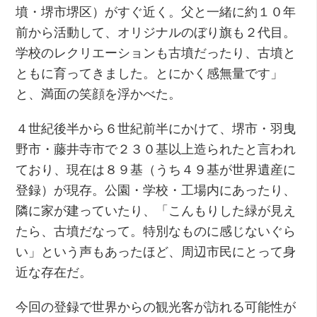
墳・堺市堺区）がすぐ近く。父と一緒に約１０年
前から活動して、オリジナルのぼり旗も２代目。
学校のレクリエーションも古墳だったり、古墳と
ともに育ってきました。とにかく感無量です」
と、満面の笑顔を浮かべた。
４世紀後半から６世紀前半にかけて、堺市・羽曳
野市・藤井寺市で２３０基以上造られたと言われ
ており、現在は８９基（うち４９基が世界遺産に
登録）が現存。公園・学校・工場内にあったり、
隣に家が建っていたり、「こんもりした緑が見え
たら、古墳だなって。特別なものに感じないぐら
い」という声もあったほど、周辺市民にとって身
近な存在だ。
今回の登録で世界からの観光客が訪れる可能性が