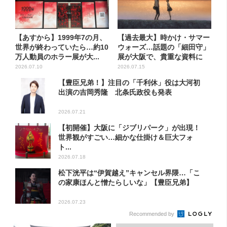
【あすから】1999年7の月、
【過去最大】時かけ・サマー
世界が終わっていたら…約10
ウォーズ…話題の「細田守」
万人動員のホラー展が大...
展が大阪で、貴重な資料に
「泣...
2026.07.10
2026.07.15
【豊臣兄弟！】注目の「千利休」役は大河初
出演の吉岡秀隆 北条氏政役も発表
2026.07.21
【初開催】大阪に「ジブリパーク」が出現！
世界観がすごい…細かな仕掛け＆巨大フォ
ト...
2026.07.18
松下洸平は“伊賀越え”キャンセル界隈…「こ
の家康ほんと憎たらしいな」【豊臣兄弟】
2026.07.23
Recommended by