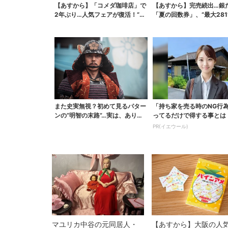
【あすから】「コメダ珈琲店」で
【あすから】完売続出…銀
2年ぶり…人気フェアが復活！“ハ
「夏の回数券」、“最大281
ワイ旅行が当たる”...
得に！数量限定で
また史実無視？初めて見るパター
「持ち家を売る時のNG行
ンの“明智の末路”…実は、ありえ
ってるだけで得する事とは
なくもない！？【豊...
PR(イエウール)
マユリカ中谷の元同居人・
【あすから】大阪の人