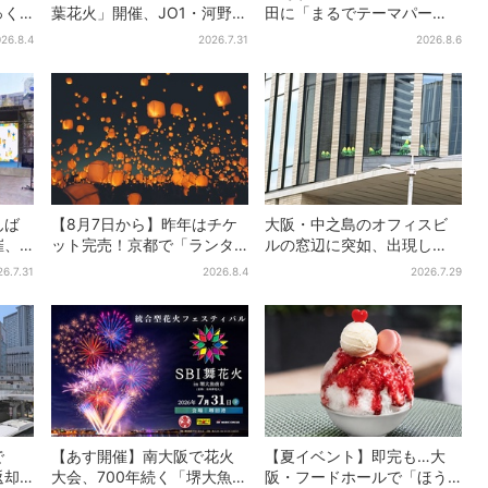
っく
葉花火」開催、JO1・河野純
田に「まるでテーマパー
、梅
喜がアンバサダーに…グルー
ク」な巨大スポーツ店、461
26.8.4
2026.7.31
2026.8.6
プ楽曲ともシンクロ
ブランド集結！ 6フロアを
まとめて紹介
んば
【8月7日から】昨年はチケ
大阪・中之島のオフィスビ
催、
ット完売！京都で「ランタ
ルの窓辺に突如、出現し
スト
ンフェス」、最大3500の光
た……巨大インコ「何かい
26.7.31
2026.8.4
2026.7.29
加無
が夜空に…会場には縁日も
る」「朝からビビった」、
その正体とは？
で
【あす開催】南大阪で花火
【夏イベント】即完も…大
返却
大会、700年続く「堺大魚夜
阪・フードホールで「ほう