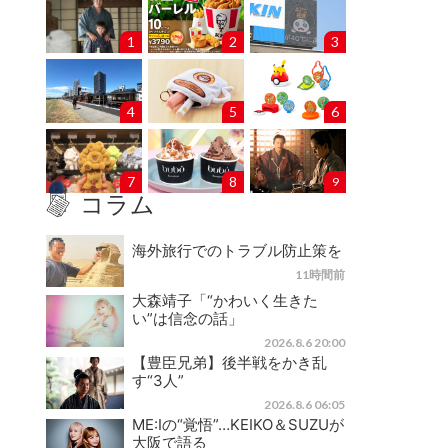
1
2
3
4
5
6
7
8
9
コラム
海外旅行でのトラブル防止策を
11時間前
大森靖子「“かわいく生きた
い”は信念の話」
2026.8.6 20:00
【豊臣兄弟】後半戦をかき乱
す“3人”
2026.8.6 06:05
ME:Iの“覚悟”…KEIKO＆SUZUが
大阪で語る