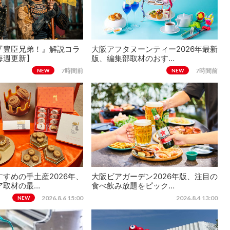
『豊臣兄弟！』解説コラ
大阪アフタヌーンティー2026年最新
毎週更新】
版、編集部取材のおす…
7時間前
7時間前
NEW
NEW
すめの手土産2026年、
大阪ビアガーデン2026年版、注目の
ア取材の最…
食べ飲み放題をピック…
2026.8.6 15:00
2026.8.4 13:00
NEW