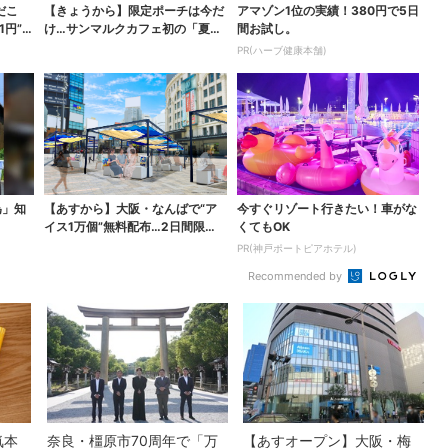
だこ
【きょうから】限定ポーチは今だ
アマゾン1位の実績！380円で5日
1円”お
け…サンマルクカフェ初の「夏福
間お試し。
袋」、実質無料でレア...
PR(ハーブ健康本舗)
為」知
【あすから】大阪・なんばで“ア
今すぐリゾート行きたい！車がな
イス1万個”無料配布…2日間限定
くてもOK
で、ロッテの人気商...
PR(神戸ポートピアホテル)
Recommended by
気本
奈良・橿原市70周年で「万
【あすオープン】大阪・梅