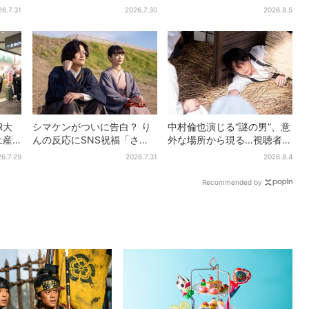
策に
市」のフィナーレ飾る…有料
せき箱」の“限定かき氷”が復
26.7.31
2026.7.30
2026.8.5
エリア外は観覧制限も
活！一夜限りの盆踊りも
R大
シマケンがついに告白？ り
中村倫也演じる“謎の男”、意
土産
んの反応にSNS祝福「さす
外な場所から現る…視聴者歓
売り
がに伝わったよね？」
喜「こんな登場シーンと
6.7.29
2026.7.31
2026.8.4
”にも
は」
Recommended by