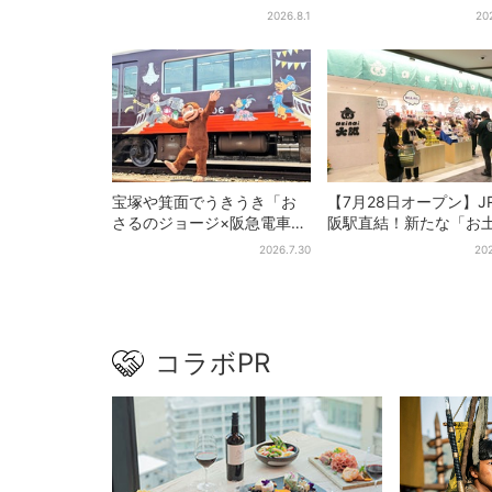
デカ抽選会」、開始30分
どこでもOK、熱中症対
2026.8.1
20
で“1等黒毛和牛”の当選も
シェアサービス拡大
宝塚や箕面でうきうき「お
【7月28日オープン】J
さるのジョージ×阪急電車」
阪駅直結！新たな「お
お披露目！マルーンの制服
ショップ」、銘菓バラ
2026.7.30
202
で神戸・宝塚・京都各線に
で地元民の“おやつ調達
添乗
コラボPR