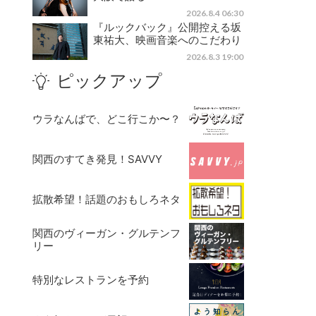
2026.8.4 06:30
『ルックバック』公開控える坂
東祐大、映画音楽へのこだわり
2026.8.3 19:00
ピックアップ
ウラなんばで、どこ行こか〜？
関西のすてき発見！SAVVY
拡散希望！話題のおもしろネタ
関西のヴィーガン・グルテンフ
リー
特別なレストランを予約