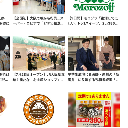
こ祭
【全国初】大阪で朝から行列…ス
【3日間】モロゾフ「復活してほ
がお得に
ーパー・ロピアで「どデカ抽選
しい」No.1スイーツ、2万3865
会」、開始30分で“1...
票から選ばれた...
後半戦
【7月28日オープン】JR大阪駅直
平埜生成演じる医師・黒川の「新
臣兄
結！新たな「お土産ショップ」、
潟弁」に反応する視聴者続出「グ
銘菓バラ売りで地...
ッときた」