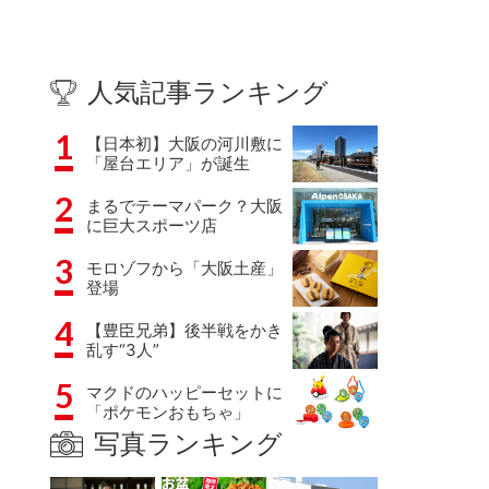
人気記事ランキング
1
【日本初】大阪の河川敷に
「屋台エリア」が誕生
2
まるでテーマパーク？大阪
に巨大スポーツ店
3
モロゾフから「大阪土産」
登場
4
【豊臣兄弟】後半戦をかき
乱す“3人”
5
マクドのハッピーセットに
「ポケモンおもちゃ」
写真ランキング