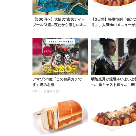
【500円〜】大阪の“市民ナイト
【3日間】毎夏恒例「銀だ
プール”3選…夜だから涼しい＆コ
り」、人気No.1メニュー
スパ最強
アマゾン1位「このお茶ガチで
明智光秀が退場→いよいよ
す」噂のお茶
へ、新キャスト続々…「豊
弟！」振り返り＆第30...
PR(ハーブ健康本舗)