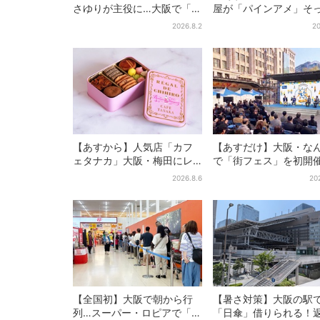
さゆりが主役に…大阪で「呪
屋が「パインアメ」そ
物展」開催、コンセプト
りのブックカバー開発
2026.8.2
20
は“呪物たちのお茶会”
田で先行販売
【あすから】人気店「カフ
【あすだけ】大阪・な
ェタナカ」大阪・梅田にレ
で「街フェス」を初開
ア商品集結…本店人気パン＆
USJステージ＆豪華ゲ
2026.8.6
20
限定クッキー缶も！ 7日間の
のトークショーも！参
夏イベント
料で
【全国初】大阪で朝から行
【暑さ対策】大阪の駅
列…スーパー・ロピアで「ど
「日傘」借りられる！