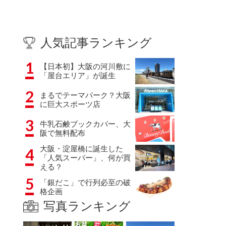
人気記事ランキング
1
【日本初】大阪の河川敷に
「屋台エリア」が誕生
2
まるでテーマパーク？大阪
に巨大スポーツ店
3
牛乳石鹸ブックカバー、大
阪で無料配布
大阪・淀屋橋に誕生した
4
「人気スーパー」、何が買
える？
5
「銀だこ」で行列必至の破
格企画
写真ランキング