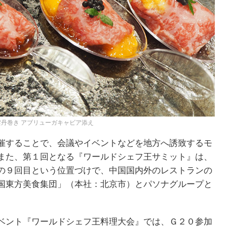
丹巻き アブリューガキャビア添え
催することで、会議やイベントなどを地方へ誘致するモ
また、第１回となる『ワールドシェフ王サミット』は、
の９回目という位置づけで、中国国内外のレストランの
国東方美食集団」（本社：北京市）とパソナグループと
ベント『ワールドシェフ王料理大会』では、Ｇ２０参加