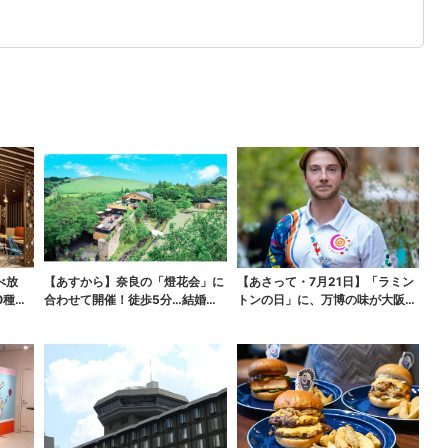
べ放
【あすから】奈良の「燈花会」に
【あさって・7月21日】「ラミン
0種類
合わせて開催！徒歩5分…結婚式
トンの日」に、万博の味が大阪で
場が“バル”に、前後...
復活…カフェで10...