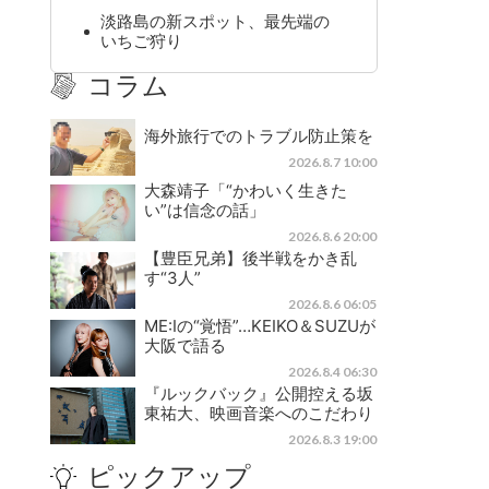
淡路島の新スポット、最先端の
いちご狩り
コラム
海外旅行でのトラブル防止策を
2026.8.7 10:00
大森靖子「“かわいく生きた
い”は信念の話」
2026.8.6 20:00
【豊臣兄弟】後半戦をかき乱
す“3人”
2026.8.6 06:05
ME:Iの“覚悟”…KEIKO＆SUZUが
大阪で語る
2026.8.4 06:30
『ルックバック』公開控える坂
東祐大、映画音楽へのこだわり
2026.8.3 19:00
ピックアップ