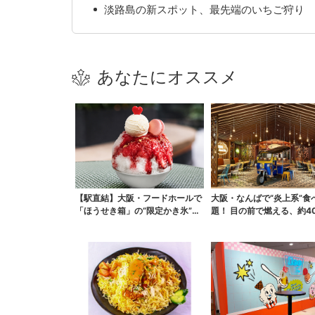
淡路島の新スポット、最先端のいちご狩り
あなたにオススメ
【駅直結】大阪・フードホールで
大阪・なんばで“炎上系”食
「ほうせき箱」の“限定かき氷”が
題！ 目の前で燃える、約4
復活！過去イベント...
のランチビュッフェ