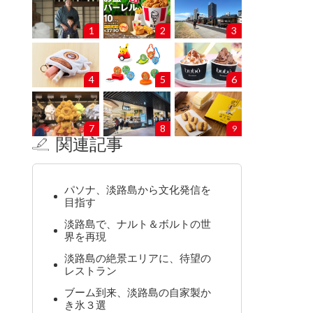
1
2
3
4
5
6
7
8
9
関連記事
パソナ、淡路島から文化発信を
目指す
淡路島で、ナルト＆ボルトの世
界を再現
淡路島の絶景エリアに、待望の
レストラン
ブーム到来、淡路島の自家製か
き氷３選