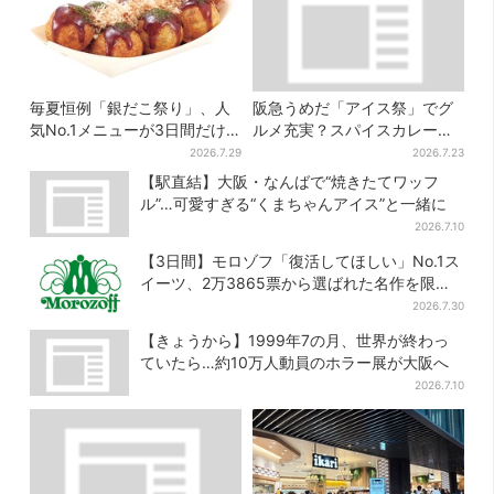
毎夏恒例「銀だこ祭り」、人
阪急うめだ「アイス祭」でグ
気No.1メニューが3日間だけ
ルメ充実？スパイスカレー・
お得に
ピザ・ポテト…“しょっぱいも
2026.7.29
2026.7.23
の食べたい”が叶う
【駅直結】大阪・なんばで“焼きたてワッフ
ル”…可愛すぎる“くまちゃんアイス”と一緒に
2026.7.10
【3日間】モロゾフ「復活してほしい」No.1ス
イーツ、2万3865票から選ばれた名作を限定
販売
2026.7.30
【きょうから】1999年7の月、世界が終わっ
ていたら…約10万人動員のホラー展が大阪へ
2026.7.10