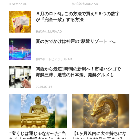
方...
Il Sereno AD
株式会社MURA AD
８月のロト6はこの方法で買え!!６つの数字
が『完全一致』する方法
株式会社MURA AD
夏のおでかけは神戸の”駅近リゾート”へ。
神戸ポートピアホテル AD
関西から最短1時間の新潟へ！市場ハシゴで
海鮮三昧、魅惑の日本酒、発酵グルメも
2026.07.16
“宝くじは運じゃなかった”当
【1ヶ月以内に大金持ちにな