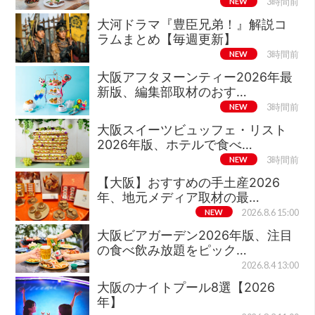
NEW
3時間前
大河ドラマ『豊臣兄弟！』解説コ
ラムまとめ【毎週更新】
NEW
3時間前
大阪アフタヌーンティー2026年最
新版、編集部取材のおす…
NEW
3時間前
大阪スイーツビュッフェ・リスト
2026年版、ホテルで食べ…
NEW
3時間前
【大阪】おすすめの手土産2026
年、地元メディア取材の最…
NEW
2026.8.6 15:00
大阪ビアガーデン2026年版、注目
の食べ飲み放題をピック…
2026.8.4 13:00
大阪のナイトプール8選【2026
年】