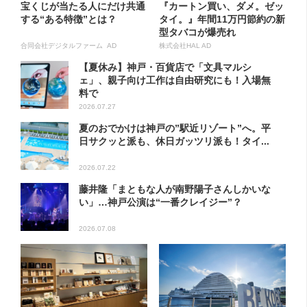
宝くじが当たる人にだけ共通
『カートン買い、ダメ。ゼッ
する“ある特徴”とは？
タイ。』年間11万円節約の新
型タバコが爆売れ
合同会社デジタルファーム AD
株式会社HAL AD
【夏休み】神戸・百貨店で「文具マルシ
ェ」、親子向け工作は自由研究にも！入場無
料で
2026.07.27
夏のおでかけは神戸の”駅近リゾート”へ。平
日サクッと派も、休日ガッツリ派も！タイ...
2026.07.22
藤井隆「まともな人が南野陽子さんしかいな
い」…神戸公演は“一番クレイジー”？
2026.07.08