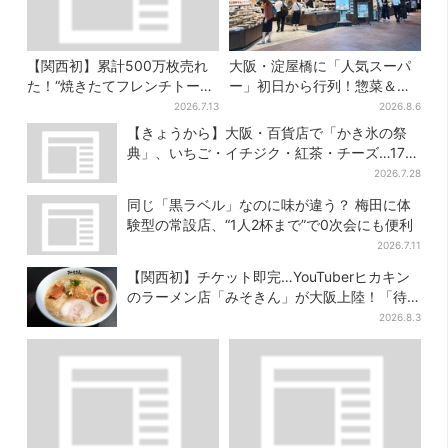
【関西初】累計500万枚売れ
大阪・淀屋橋に「人気スーパ
た！“焼きたてフレンチトース
ー」初日から行列！惣菜＆弁
ト”が大阪で、ここ限定のチョ
当コーナーは大幅に拡大…人
2026.7.13
2026.8.6
コメニューも
気商品は？
【きょうから】大阪・百貨店で「かき氷の祭
典」、いちご・イチジク・紅茶・チーズ…17店
舗のメニュー集結
2026.7.28
同じ「黒ラベル」なのに味が違う？ 梅田に体
験型の常設店、“1人2杯まで”で0次会にも便利
2026.7.11
【関西初】チケット即完…YouTuberヒカキン
のラーメン店「みそきん」が大阪上陸！「待
ってました」と話題
2026.8.3