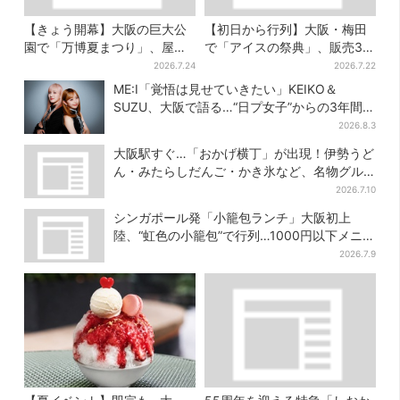
【きょう開幕】大阪の巨大公
【初日から行列】大阪・梅田
園で「万博夏まつり」、屋台
で「アイスの祭典」、販売30
グルメ＆幻想的イルミネーシ
分で完売…“ほうせき箱”の限定
2026.7.24
2026.7.22
ョン…計27日間開催
メニューも
ME:I「覚悟は見せていきたい」KEIKO＆
SUZU、大阪で語る…“日プ女子”からの3年間
と、7人で目指す夢
2026.8.3
大阪駅すぐ…「おかげ横丁」が出現！伊勢うど
ん・みたらしだんご・かき氷など、名物グル
メが集結
2026.7.10
シンガポール発「小籠包ランチ」大阪初上
陸、“虹色の小籠包”で行列…1000円以下メニ
ューが充実
2026.7.9