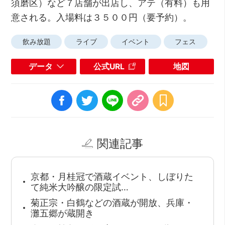
須磨区）など７店舗が出店し、アテ（有料）も用
意される。入場料は３５００円（要予約）。
飲み放題
ライブ
イベント
フェス
データ
公式URL
地図
関連記事
京都・月桂冠で酒蔵イベント、しぼりた
て純米大吟醸の限定試…
菊正宗・白鶴などの酒蔵が開放、兵庫・
灘五郷が蔵開き