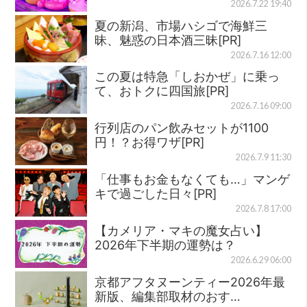
2026.7.22 19:40
夏の新潟、市場ハシゴで海鮮三
昧、魅惑の日本酒三昧[PR]
2026.7.16 12:00
この夏は特急「しおかぜ」に乗っ
て、おトクに四国旅[PR]
2026.7.16 09:00
行列店のパン飲みセットが1100
円！？お得ワザ[PR]
2026.7.9 11:30
「仕事もお金もなくても…」マンゲ
キで過ごした日々[PR]
2026.7.8 17:00
【カメリア・マキの魔女占い】
2026年下半期の運勢は？
2026.6.29 06:00
京都アフタヌーンティー2026年最
新版、編集部取材のおす…