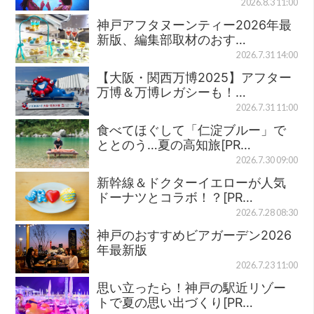
2026.8.3 11:00
神戸アフタヌーンティー2026年最
新版、編集部取材のおす…
2026.7.31 14:00
【大阪・関西万博2025】アフター
万博＆万博レガシーも！…
2026.7.31 11:00
食べてほぐして「仁淀ブルー」で
ととのう…夏の高知旅[PR…
2026.7.30 09:00
新幹線＆ドクターイエローが人気
ドーナツとコラボ！？[PR…
2026.7.28 08:30
神戸のおすすめビアガーデン2026
年最新版
2026.7.23 11:00
思い立ったら！神戸の駅近リゾー
トで夏の思い出づくり[PR…