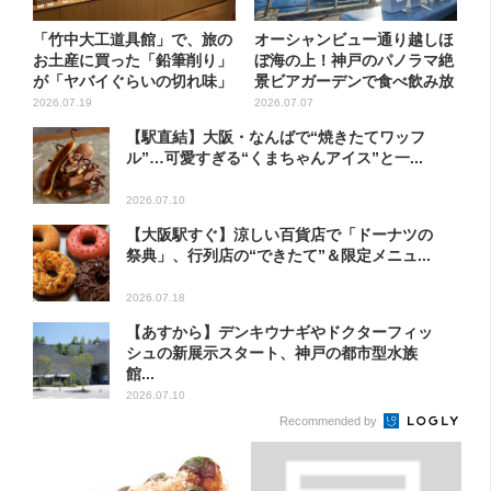
「竹中大工道具館」で、旅の
オーシャンビュー通り越しほ
お土産に買った「鉛筆削り」
ぼ海の上！神戸のパノラマ絶
が「ヤバイぐらいの切れ味」
景ビアガーデンで食べ飲み放
題...
2026.07.19
2026.07.07
【駅直結】大阪・なんばで“焼きたてワッフ
ル”…可愛すぎる“くまちゃんアイス”と一...
2026.07.10
【大阪駅すぐ】涼しい百貨店で「ドーナツの
祭典」、行列店の“できたて”＆限定メニュ...
2026.07.18
【あすから】デンキウナギやドクターフィッ
シュの新展示スタート、神戸の都市型水族
館...
2026.07.10
Recommended by