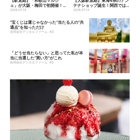
【駅直結】「和歌山マルシ
【大阪駅直結】東海4県のアン
ェ」が大阪・梅田で初開催！
テナショップ誕生！関西では
桃・シャインマスカット・巨
2026.07.14
ここでしか買えない限定グル...
2026.07.14
峰が...
“宝くじは運じゃなかった”当たる人の“共
通点”を知っただけ
合同会社デジタルファーム AD
「どうせ当たらない」と思ってた私が本
当に当選した“買い方”がこれ
合同会社デジタルファーム AD