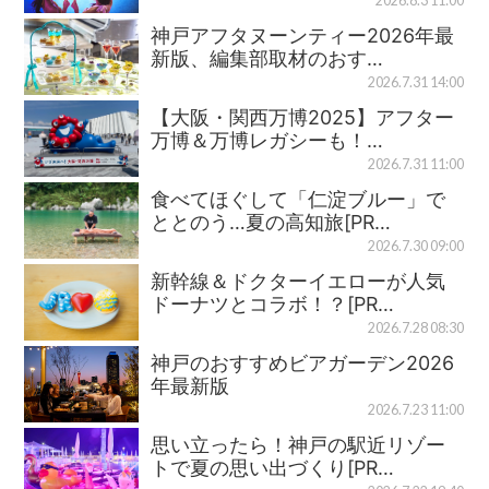
2026.8.3 11:00
神戸アフタヌーンティー2026年最
新版、編集部取材のおす…
2026.7.31 14:00
【大阪・関西万博2025】アフター
万博＆万博レガシーも！…
2026.7.31 11:00
食べてほぐして「仁淀ブルー」で
ととのう…夏の高知旅[PR…
2026.7.30 09:00
新幹線＆ドクターイエローが人気
ドーナツとコラボ！？[PR…
2026.7.28 08:30
神戸のおすすめビアガーデン2026
年最新版
2026.7.23 11:00
思い立ったら！神戸の駅近リゾー
トで夏の思い出づくり[PR…