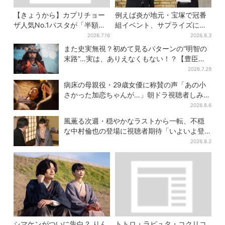
【きょうから】カプリチョー
例えば炎が地元・宝塚で冠番
ザ人気No.1パスタが「半額」
組イベント、サプライズに会
に！大創業祭の第2弾まもなく
場騒然「まさか本人が出てく
2026.7.16
2026.8.3
スタート
るとは…」
また史実無視？初めて見るパターンの“明智の
末路”…実は、ありえなくもない！？【豊臣兄
弟】
2026.7.29
病床の母親役・29歳女優に称賛の声「あの小
さかった加恋ちゃんが…」朝ドラ視聴者しみじ
み
2026.8.6
風薫る次週・穏やかなラストから一転、不穏
な中村倫也の登場に視聴者期待「いよいよ登
場だ」
2026.8.2
シマケンがついに告白？ りん
トトロ・ラピュタ・コクリコ