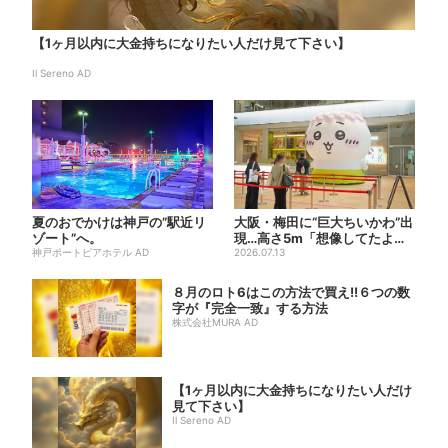
【1ヶ月以内に大金持ちになりたい人だけ見て下さい】
Il Sereno AD
夏のおでかけは神戸の”駅近リ
大阪・梅田に“巨大ちいかわ”出
ゾート”へ。
現…高さ5m「想像してたより
神戸ポートピアホテル AD
結構デカい」「ちいさ…...
2026.07.13
８月のロト6はこの方法で買え!!６つの数
字が『完全一致』する方法
株式会社MURA AD
【1ヶ月以内に大金持ちになりたい人だけ
見て下さい】
Il Sereno AD