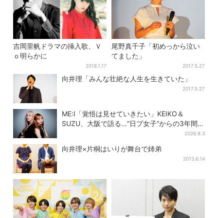
吉岡里帆ドラマの挿入歌、Ｖ
尾野真千子「初めっから泣い
ｏ明らかに
てました」
2018.1.17
2017.5.27
向井理「みんな壮絶な人生を生きていた」
2017.5.27
ME:I「覚悟は見せていきたい」KEIKO＆
SUZU、大阪で語る…“日プ女子”からの3年間
と、7人で目指す夢
2026.8.3
向井理×片桐はいりが舞台で姉弟
2013.6.14