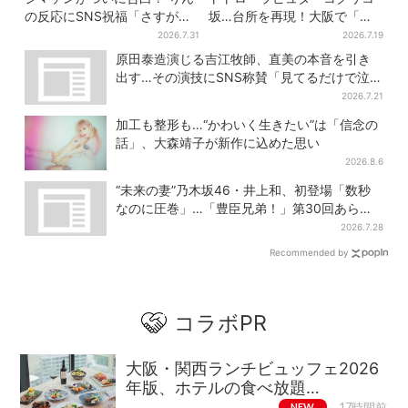
の反応にSNS祝福「さすがに
坂…台所を再現！大阪で「ジ
伝わったよね？」
ブリ」の世界に浸れる 「食」
2026.7.31
2026.7.19
の展示とは？
原田泰造演じる吉江牧師、直美の本音を引き
出す…その演技にSNS称賛「見てるだけで泣け
てくる」
2026.7.21
加工も整形も…“かわいく生きたい”は「信念の
話」、大森靖子が新作に込めた思い
2026.8.6
“未来の妻”乃木坂46・井上和、初登場「数秒
なのに圧巻」…「豊臣兄弟！」第30回あらす
じ・清須会議
2026.7.28
Recommended by
コラボPR
大阪・関西ランチビュッフェ2026
年版、ホテルの食べ放題…
NEW
17時間前