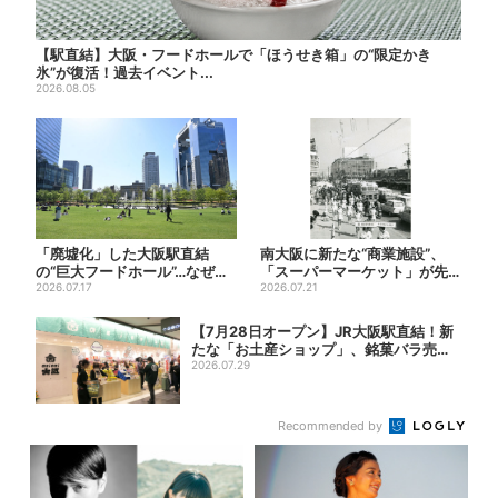
【駅直結】大阪・フードホールで「ほうせき箱」の“限定かき
氷”が復活！過去イベント...
2026.08.05
「廃墟化」した大阪駅直結
南大阪に新たな“商業施設”、
の“巨大フードホール”…なぜ？
「スーパーマーケット」が先
実は、梅田ランチ＆カフェ...
2026.07.17
行オープン！駅直結＆21時...
2026.07.21
【7月28日オープン】JR大阪駅直結！新
たな「お土産ショップ」、銘菓バラ売り
で地...
2026.07.29
Recommended by