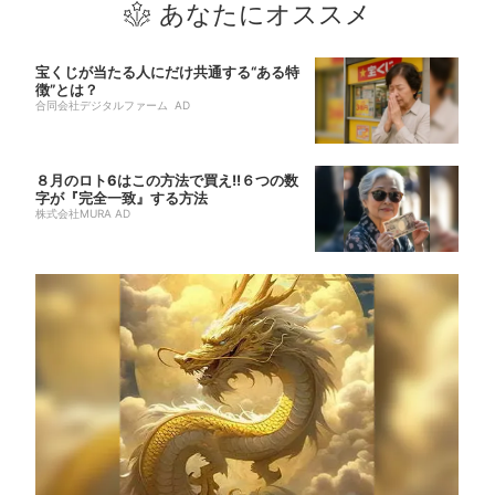
あなたにオススメ
宝くじが当たる人にだけ共通する“ある特
徴”とは？
合同会社デジタルファーム AD
８月のロト6はこの方法で買え!!６つの数
字が『完全一致』する方法
株式会社MURA AD