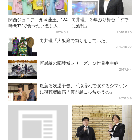
関西ジュニア・永岡蓮王、“24
向井理、３年ぶり舞台「すで
時間TVで食べたい差し入
に波乱」
れ”は？「キッチンカーが良い
2026.8.2
2016.8.26
です！」会場沸く
向井理「大阪湾で釣りをしていた」
2014.10.22
新感線の髑髏城シリーズ、３作目生中継
2017.9.4
風薫る次週予告、ずぶ濡れで涙するシマケン
に視聴者困惑「何が起こっちゃうの」
2026.8.9