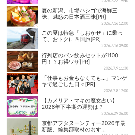
2026.7.22 19:40
夏の新潟、市場ハシゴで海鮮三
昧、魅惑の日本酒三昧[PR]
2026.7.16 12:00
この夏は特急「しおかぜ」に乗っ
て、おトクに四国旅[PR]
2026.7.16 09:00
行列店のパン飲みセットが1100
円！？お得ワザ[PR]
2026.7.9 11:30
「仕事もお金もなくても…」マンゲ
キで過ごした日々[PR]
2026.7.8 17:00
【カメリア・マキの魔女占い】
2026年下半期の運勢は？
2026.6.29 06:00
京都アフタヌーンティー2026年最
新版、編集部取材のおす…