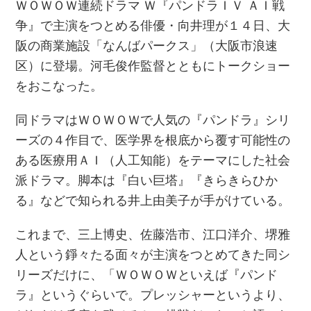
ＷＯＷＯＷ連続ドラマ Ｗ『パンドラＩＶ ＡＩ戦
争』で主演をつとめる俳優・向井理が１４日、大
阪の商業施設「なんばパークス」（大阪市浪速
区）に登場。河毛俊作監督とともにトークショー
をおこなった。
同ドラマはＷＯＷＯＷで人気の『パンドラ』シリ
ーズの４作目で、医学界を根底から覆す可能性の
ある医療用ＡＩ（人工知能）をテーマにした社会
派ドラマ。脚本は『白い巨塔』『きらきらひか
る』などで知られる井上由美子が手がけている。
これまで、三上博史、佐藤浩市、江口洋介、堺雅
人という錚々たる面々が主演をつとめてきた同シ
リーズだけに、「ＷＯＷＯＷといえば『パンド
ラ』というぐらいで。プレッシャーというより、