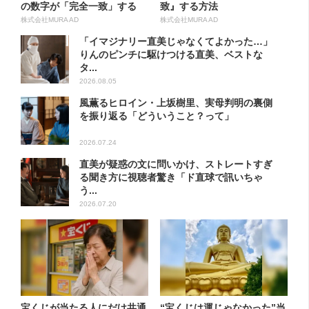
の数字が「完全一致」する
致』する方法
方...
株式会社MURA AD
株式会社MURA AD
「イマジナリー直美じゃなくてよかった…」
りんのピンチに駆けつける直美、ベストな
タ...
2026.08.05
風薫るヒロイン・上坂樹里、実母判明の裏側
を振り返る「どういうこと？って」
2026.07.24
直美が疑惑の文に問いかけ、ストレートすぎ
る聞き方に視聴者驚き「ド直球で訊いちゃ
う...
2026.07.20
宝くじが当たる人にだけ共通
“宝くじは運じゃなかった”当