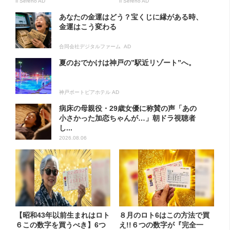
Il Sereno AD
Il Sereno AD
あなたの金運はどう？宝くじに縁がある時、
金運はこう変わる
合同会社デジタルファーム AD
夏のおでかけは神戸の”駅近リゾート”へ。
神戸ポートピアホテル AD
病床の母親役・29歳女優に称賛の声「あの
小さかった加恋ちゃんが…」朝ドラ視聴者
し...
2026.08.06
【昭和43年以前生まれはロト
８月のロト6はこの方法で買
６この数字を買うべき】6つ
え!!６つの数字が『完全一