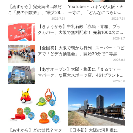
【あすから】完売続出…銀だ
YouTuberヒカキンが大阪・天
こ「夏の回数券」、“最大2811
王寺に、「どんなにつらい時
円”お得に！数量限定で
でも…」ラーメン愛＆兄セイ
2026.7.31
2026.7.31
キンとの思い出を語る
【きょうから】牛乳石鹸「赤箱・青箱」ブッ
クカバー、大阪で無料配布！ 先着1000名に
「牛のカード」も
2026.8.7
【全国初】大阪で朝から行列…スーパー・ロピ
アで「どデカ抽選会」、開始30分で“1等黒毛
和牛”の当選も
2026.8.1
【あすオープン】大阪・梅田に「まるでテー
マパーク」な巨大スポーツ店、461ブランド集
結！ 6フロアをまとめて紹介
2026.8.6
【あすから】どの世代？マク
【日本初】大阪の河川敷に