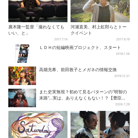
廣木隆一監督「撮れなくても
河瀬直美、村上虹郎らとトー
いい、と」
クイベント
2017.7.14
2017.6.19
ＬＤＨの短編映画プロジェクト、スタート
2018.1.26
高畑充希、前田敦子とメガネの情報交換
2016.12.21
また史実無視？初めて見るパターンの“明智の
末路”…実は、ありえなくもない！？【豊臣兄
弟】
2026.7.29