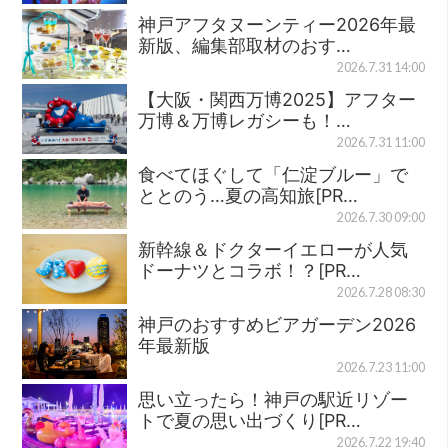
神戸アフタヌーンティー2026年最
新版、編集部取材のおす…
2026.7.31 14:00
【大阪・関西万博2025】アフター
万博＆万博レガシーも！…
2026.7.31 11:00
食べてほぐして「仁淀ブルー」で
ととのう…夏の高知旅[PR…
2026.7.30 09:00
新幹線＆ドクターイエローが人気
ドーナツとコラボ！？[PR…
2026.7.28 08:30
神戸のおすすめビアガーデン2026
年最新版
2026.7.23 11:00
思い立ったら！神戸の駅近リゾー
トで夏の思い出づくり[PR…
2026.7.22 19:40