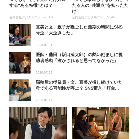
する“ある特徴”とは？
たる人の“共通点”を知っただ
け
合同会社デジタルファーム AD
合同会社デジタルファーム AD
直美と文、親子が過ごした最期の時間にSNS
号泣「大泣きした」
2026.07.24
医師・藤田（坂口涼太郎）の熱い励ましに視
聴者感動「泣かされると思ってなかった」
2026.07.22
瑞穂屋の従業員・文、直美が捜し続けていた
母である可能性が浮上？ SNS驚き「灯台...
2026.07.17