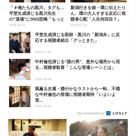
「＃俺たちの黒川」タグも…
新潟行きを娘・環に伝えたり
平埜生成演じる黒川先生
ん、環の大人すぎる反応に視
の“退場”にSNS悲鳴「もっと
聴者心配「人生何回目？」
見...
2026.08.07
2026.07.13
平埜生成演じる医師・黒川の「新潟弁」に反
応する視聴者続出「グッときた」
2026.07.30
中村倫也演じる“謎の男”、意外な場所から現
る…視聴者歓喜「こんな登場シーンとは」
2026.08.04
風薫る次週・穏やかなラストから一転、不穏
な中村倫也の登場に視聴者期待「いよいよ
登...
2026.08.02
Recommended by