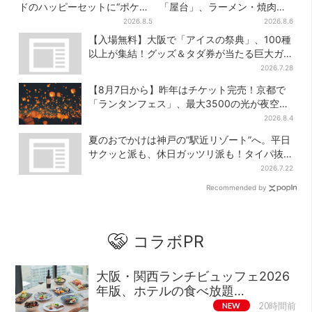
ドのハッピーセットに“ポケモ
「屋台」、ラーメン・焼肉・
ンおもちゃ”、歴代30匹に「懐
しゃぶしゃぶ・カフェまで…
2026.8.5
2026.8.6
かしい」と喜びの声
22店舗がオープン
【入場無料】大阪で「アイスの祭典」、100種
以上が集結！グッズ＆タダ券が当たる巨大ガ
チャも
2026.7.28
【8月7日から】昨年はチケット完売！京都で
「ランタンフェス」、最大3500の光が夜空
に…会場には縁日も
2026.8.4
夏のおでかけは神戸の”駅近リゾート”へ。平日
サクッと派も、休日ガッツリ派も！タイパ抜
群、約20種の楽しみ方
2026.7.22
Recommended by
コラボPR
大阪・関西ランチビュッフェ2026
年版、ホテルの食べ放題…
NEW
20時間前