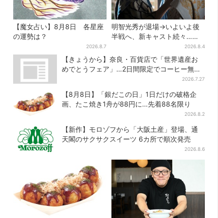
【魔女占い】8月8日 各星座
明智光秀が退場→いよいよ後
の運勢は？
半戦へ、新キャスト続々…
「豊臣兄弟！」振り返り＆第
2026.8.7
2026.8.4
30回あらすじ
【きょうから】奈良・百貨店で「世界遺産お
めでとうフェア」…2日間限定でコーヒー無料
配布
2026.7.27
【8月8日】「銀だこの日」1日だけの破格企
画、たこ焼き1舟が88円に…先着88名限り
2026.8.2
【新作】モロゾフから「大阪土産」登場、通
天閣のサクサクスイーツ 6カ所で順次発売
2026.8.6