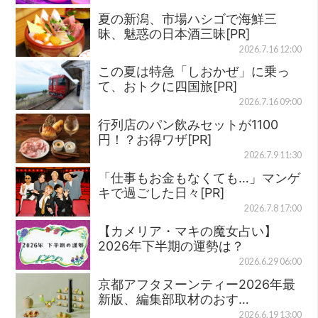
夏の新潟、市場ハシゴで海鮮三
昧、魅惑の日本酒三昧[PR]
2026.7.16 12:00
この夏は特急「しおかぜ」に乗っ
て、おトクに四国旅[PR]
2026.7.16 09:00
行列店のパン飲みセットが1100
円！？お得ワザ[PR]
2026.7.9 11:30
「仕事もお金もなくても…」マンゲ
キで過ごした日々[PR]
2026.7.8 17:00
【カメリア・マキの魔女占い】
2026年下半期の運勢は？
2026.6.29 06:00
京都アフタヌーンティー2026年最
新版、編集部取材のおす…
2026.6.19 13:00