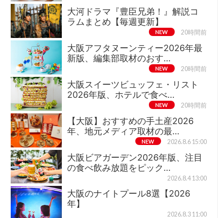
大河ドラマ『豊臣兄弟！』解説コ
ラムまとめ【毎週更新】
NEW
20時間前
大阪アフタヌーンティー2026年最
新版、編集部取材のおす…
NEW
20時間前
大阪スイーツビュッフェ・リスト
2026年版、ホテルで食べ…
NEW
20時間前
【大阪】おすすめの手土産2026
年、地元メディア取材の最…
NEW
2026.8.6 15:00
大阪ビアガーデン2026年版、注目
の食べ飲み放題をピック…
2026.8.4 13:00
大阪のナイトプール8選【2026
年】
2026.8.3 11:00