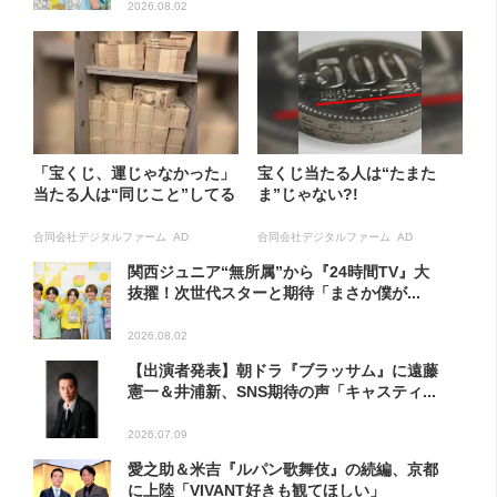
2026.08.02
「宝くじ、運じゃなかった」
宝くじ当たる人は“たまた
当たる人は“同じこと”してる
ま”じゃない?!
合同会社デジタルファーム AD
合同会社デジタルファーム AD
関西ジュニア“無所属”から『24時間TV』大
抜擢！次世代スターと期待「まさか僕が...
2026.08.02
【出演者発表】朝ドラ『ブラッサム』に遠藤
憲一＆井浦新、SNS期待の声「キャスティ...
2026.07.09
愛之助＆米吉『ルパン歌舞伎』の続編、京都
に上陸「VIVANT好きも観てほしい」