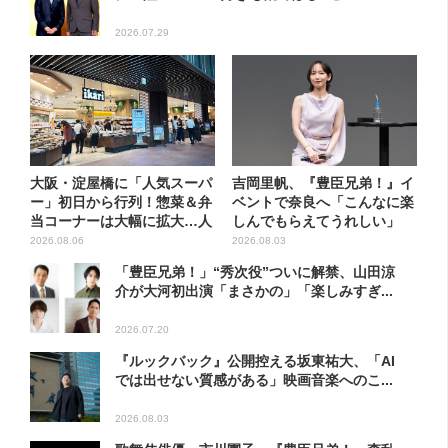
2026.07.29
大阪・淀屋橋に「人気スーパ
吉岡里帆、『豊臣兄弟！』イ
ー」初日から行列！惣菜＆弁
ベントで奈良へ「こんなに楽
当コーナーは大幅に拡大…人
しんでもらえてうれしい」
気...
2026.08.06
2026.08.03
「豊臣兄弟！」“秀次役”ついに解禁、山田涼
介が大河初出演「まさかの」「楽しみすぎ...
2026.07.20
『ルックバック』公開控える坂東祐大、「AI
では出せない質感がある」映画音楽へのこ...
2026.08.03