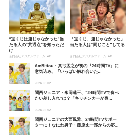
“宝くじは運じゃなかった”当
「宝くじ、運じゃなかった」
たる人の“共通点”を知っただ
当たる人は“同じこと”してる
け
合同会社デジタルファーム AD
合同会社デジタルファーム AD
AmBitiou・真弓孟之が初の『24時間TV』に
意気込み、「いっぱい触れ合いた...
2026.08.02
関西ジュニア・永岡蓮王、“24時間TVで食べ
たい差し入れ”は？「キッチンカーが良...
2026.08.02
関西ジュニアの大西風雅、24時間TVサポー
ターに！なにわ男子・藤原丈一郎からの応...