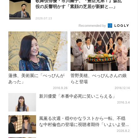
歌舞伎俳優・市川團子、『豊臣兄弟！』森乱
役の反響明かす「素顔の芝居が新鮮と…」
2026.07.13
Recommended by
蓮佛、美術展に「べっぴんが
菅野美穂、べっぴんさんの娘
あった」
らと登場
2016.9.26
2016.12.14
新川優愛「本番中必死に笑いこらえる」
2016.3.4
風薫る次週・穏やかなラストから一転、不穏
な中村倫也の登場に視聴者期待「いよいよ登
場だ」
2026.8.2