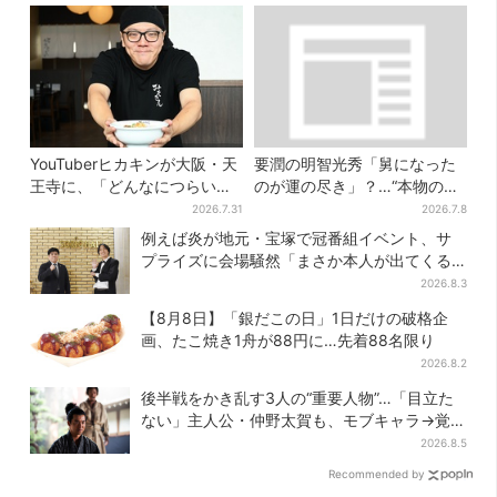
YouTuberヒカキンが大阪・天
要潤の明智光秀「舅になった
王寺に、「どんなにつらい時
のが運の尽き」？…“本物の黒
でも…」ラーメン愛＆兄セイ
幕”が最高火力の「本能寺」へ
2026.7.31
2026.7.8
キンとの思い出を語る
【豊臣兄弟】
例えば炎が地元・宝塚で冠番組イベント、サ
プライズに会場騒然「まさか本人が出てくる
とは…」
2026.8.3
【8月8日】「銀だこの日」1日だけの破格企
画、たこ焼き1舟が88円に…先着88名限り
2026.8.2
後半戦をかき乱す3人の“重要人物”…「目立た
ない」主人公・仲野太賀も、モブキャラ→覚醒
へ【豊臣兄弟】
2026.8.5
Recommended by