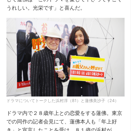
うれしい。光栄です」と喜んだ。
ドラマについてトークした浜村淳（81）と蓮佛美沙子（24）
ドラマ内で２８歳年上との恋愛をする蓮佛。東京
での同作の記者会見にて、蓮佛本人も「年上好
き」と宣言したことを受け、８１歳の浜村が