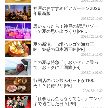
2026.7.28 08:30
神戸のおすすめビアガーデン2026
年最新版
2026.7.23 11:00
思い立ったら！神戸の駅近リゾー
トで夏の思い出づくり[PR…
2026.7.22 19:40
夏の新潟、市場ハシゴで海鮮三
昧、魅惑の日本酒三昧[PR]
2026.7.16 12:00
この夏は特急「しおかぜ」に乗っ
て、おトクに四国旅[PR]
2026.7.16 09:00
行列店のパン飲みセットが1100
円！？お得ワザ[PR]
2026.7.9 11:30
「仕事もお金もなくても…」マンゲ
キで過ごした日々[PR]