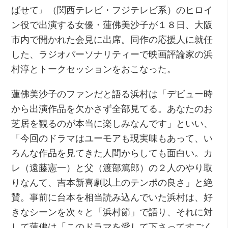
ばせて』（関西テレビ・フジテレビ系）のヒロイ
ン役で出演する女優・蓮佛美沙子が１８日、大阪
市内で開かれた会見に出席。同作の応援人に就任
した、ラジオパーソナリティーで映画評論家の浜
村淳とトークセッションをおこなった。
蓮佛美沙子のファンだと語る浜村は「デビュー時
から出演作品を欠かさず全部見てる。あなたのお
芝居を観るのが本当に楽しみなんです」といい、
「今回のドラマはユーモアも現実味もあって、い
ろんな作品を見てきた人間からしても面白い。カ
レ（遠藤憲一）と父（渡部篤郎）の２人のやり取
りなんて、吉本新喜劇以上のテンポの良さ」と絶
賛。事前に台本を相当読み込んでいた浜村は、好
きなシーンを次々と「浜村節」で語り、それに対
して蓮佛は「このドラマを愛して下さってすごく