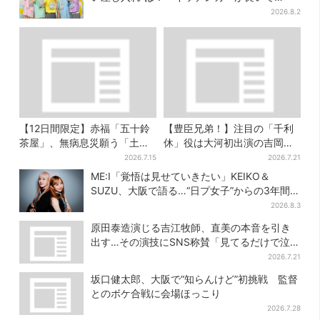
す！」会場沸く
2026.8.2
【12日間限定】赤福「五十鈴
【豊臣兄弟！】注目の「千利
茶屋」、無病息災願う「土用
休」役は大河初出演の吉岡秀
さわ餅」販売スタート 関西8
隆 北条氏政役も発表
2026.7.15
2026.7.21
カ所でも買える
ME:I「覚悟は見せていきたい」KEIKO＆
SUZU、大阪で語る…“日プ女子”からの3年間
と、7人で目指す夢
2026.8.3
原田泰造演じる吉江牧師、直美の本音を引き
出す…その演技にSNS称賛「見てるだけで泣け
てくる」
2026.7.21
坂口健太郎、大阪で“知らんけど”初挑戦 監督
とのボケ合戦に会場ほっこり
2026.7.28