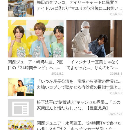
梅田のタワレコ、デイリーチャートに異変？
アイドルに混じり“マユリカ”が1位に…お笑い
が強すぎる理由とは
2026.8.6
関西ジュニア・嶋﨑斗亜、2度
「イマジナリー直美じゃなく
目の『24時間テレビ』へ…ほ
てよかった…」りんのピンチ
かのメンバーに助言「サポー
に駆けつける直美、ベストな
2026.8.2
2026.8.5
ターたるもの」
タイミングに視聴者歓喜
「いつか座長公演を」宝塚から演歌の世界に…
力強いコブシで聴かせる有沙瞳の目指す道と
は
2026.8.5
松下洸平は“伊賀越え”キャンセル界隈…「この
家康ほんと憎たらしいな」【豊臣兄弟】
2026.7.23
関西ジュニア・永岡蓮王、“24時間TVで食べた
い差し入れ”は？「キッチンカーが良いで