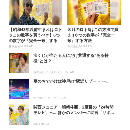
【昭和43年以前生まれはロト
８月のロト6はこの方法で買
６この数字を買うべき】6つ
え!!６つの数字が『完全一
の数字が「完全一致」する
致』する方法
方...
株式会社MURA AD
株式会社MURA AD
宝くじが当たる人にだけ共通する“ある特
徴”とは？
合同会社デジタルファーム AD
夏のおでかけは神戸の”駅近リゾート”へ。
神戸ポートピアホテル AD
関西ジュニア・嶋﨑斗亜、2度目の『24時間
テレビ』へ…ほかのメンバーに助言「サポ...
2026.08.02