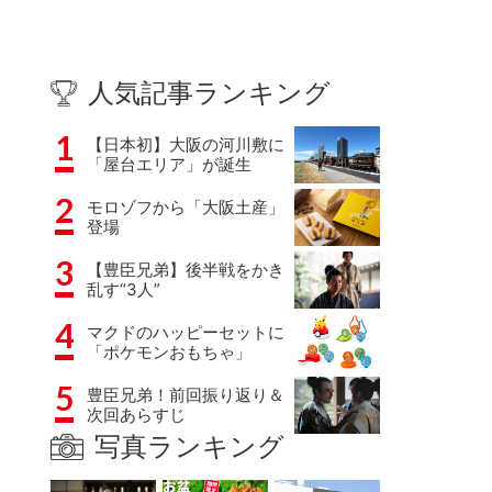
人気記事ランキング
1
【日本初】大阪の河川敷に
「屋台エリア」が誕生
2
モロゾフから「大阪土産」
登場
3
【豊臣兄弟】後半戦をかき
乱す“3人”
4
マクドのハッピーセットに
「ポケモンおもちゃ」
5
豊臣兄弟！前回振り返り＆
次回あらすじ
写真ランキング