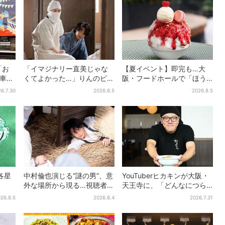
「お
「イマジナリー直美じゃな
【夏イベント】即完も…大
電車」
くてよかった…」りんのピン
阪・フードホールで「ほう
制服
チに駆けつける直美、ベス
せき箱」の“限定かき氷”が復
6.7.30
2026.8.5
2026.8.5
線に
トなタイミングに視聴者歓
活！一夜限りの盆踊りも
喜
各星
中村倫也演じる“謎の男”、意
YouTuberヒカキンが大阪・
外な場所から現る…視聴者歓
天王寺に、「どんなにつら
喜「こんな登場シーンと
い時でも…」ラーメン愛＆兄
26.8.5
2026.8.4
2026.7.31
は」
セイキンとの思い出を語る