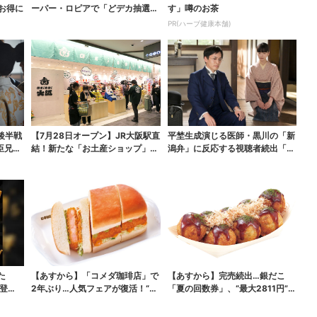
がお得に
ーパー・ロピアで「どデカ抽選
す」噂のお茶
会」、開始30分で“1...
PR(ハーブ健康本舗)
後半戦
【7月28日オープン】JR大阪駅直
平埜生成演じる医師・黒川の「新
臣兄
結！新たな「お土産ショップ」、
潟弁」に反応する視聴者続出「グ
銘菓バラ売りで地...
ッときた」
た
【あすから】「コメダ珈琲店」で
【あすから】完売続出…銀だこ
登
2年ぶり…人気フェアが復活！“ハ
「夏の回数券」、“最大2811円”お
ワイ旅行が当たる”...
得に！数量限定で