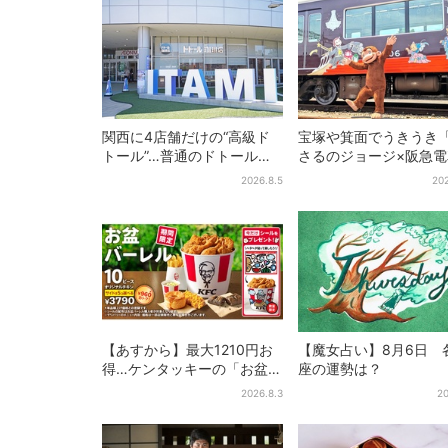
関西に4店舗だけの“高級ド
宝塚や箕面でうきうき
トール”…普通のドトール
さるのジョージ×阪急
と、何が違う？コーヒーは
お披露目！マルーンの
2026.8.5
202
約2倍の600円
で神戸・宝塚・京都各
添乗
【あすから】最大1210円お
【魔女占い】8月6日 
得…ケンタッキーの「お盆パ
座の運勢は？
ック」、2週間だけ！数量限
2026.8.3
20
定シール付き