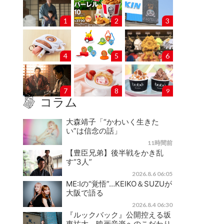
1
2
3
4
5
6
7
8
9
コラム
大森靖子「“かわいく生きた
い”は信念の話」
11時間前
【豊臣兄弟】後半戦をかき乱
す“3人”
2026.8.6 06:05
ME:Iの“覚悟”…KEIKO＆SUZUが
大阪で語る
2026.8.4 06:30
『ルックバック』公開控える坂
東祐大、映画音楽へのこだわり