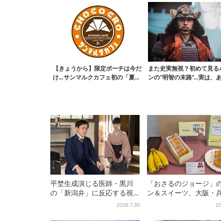
【きょうから】限定ポーチは今だ
また史実無視？初めて見る
け…サンマルクカフェ初の「夏福
ンの“明智の末路”…実は、
袋」、実質無料でレア...
なくもない！？【豊...
平埜生成演じる医師・黒川
「おさるのジョージ」
の「新潟弁」に反応する視
ン＆スイーツ、大阪・
聴者続出「グッときた」
庫・京都限定で【きょ
2026.7.30
20
ら】発売スタート