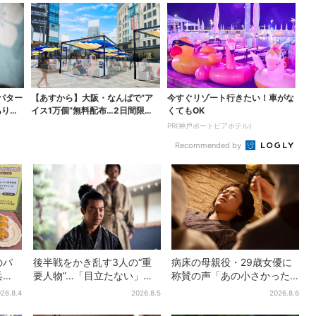
パター
【あすから】大阪・なんばで“ア
今すぐリゾート行きたい！車がな
ありえ
イス1万個”無料配布…2日間限定
くてもOK
で、ロッテの人気商...
PR(神戸ポートピアホテル)
Recommended by
のパ
後半戦をかき乱す3人の“重
病床の母親役・29歳女優に
兵
要人物”…「目立たない」主
称賛の声「あの小さかった
うか
人公・仲野太賀も、モブキ
加恋ちゃんが…」朝ドラ視聴
26.8.4
2026.8.5
2026.8.6
ャラ→覚醒へ【豊臣兄弟】
者しみじみ