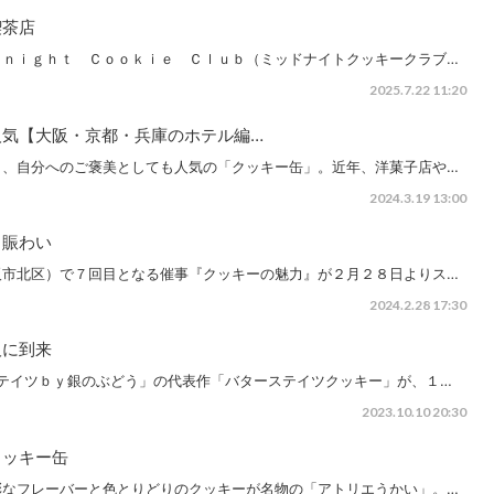
喫茶店
ｄｎｉｇｈｔ Ｃｏｏｋｉｅ Ｃｌｕｂ（ミッドナイトクッキークラブ…
2025.7.22 11:20
人気【大阪・京都・兵庫のホテル編…
と、自分へのご褒美としても人気の「クッキー缶」。近年、洋菓子店や…
2024.3.19 13:00
ら賑わい
阪市北区）で７回目となる催事『クッキーの魅力』が２月２８日よりス…
2024.2.28 17:30
阪に到来
テイツｂｙ銀のぶどう」の代表作「バターステイツクッキー」が、１…
2023.10.10 20:30
クッキー缶
彩なフレーバーと色とりどりのクッキーが名物の「アトリエうかい」。…