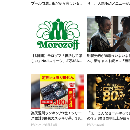
プール”3選…夜だから涼しい＆コ
り」、人気No.1メニュー
スパ最強
【3日間】モロゾフ「復活してほ
明智光秀が退場→いよいよ
しい」No.1スイーツ、2万3865
へ、新キャスト続々…「豊
票から選ばれた...
弟！」振り返り＆第30...
楽天週間ランキング1位！シリー
「え、こんなセールやって
ズ累計3億包のスッキリ茶。380
の？」80％OFF以上が続々
円でお試し
場！Amazonの本気が...
PR(ハーブ健康本舗)
PR(Amazon)