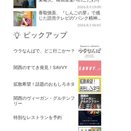
2026.8.3 19:00
香取慎吾、『しんごの芽』で感
じた読売テレビの“パンク精神…
2026.8.1 06:45
ピックアップ
ウラなんばで、どこ行こか〜？
関西のすてき発見！SAVVY
拡散希望！話題のおもしろネタ
関西のヴィーガン・グルテンフ
リー
特別なレストランを予約