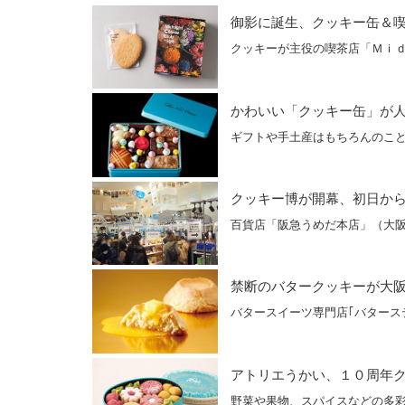
御影に誕生、クッキー缶＆
クッキーが主役の喫茶店「Ｍｉ
かわいい「クッキー缶」が
ギフトや手土産はもちろんのこ
クッキー博が開幕、初日か
百貨店「阪急うめだ本店」（大
禁断のバタークッキーが大
バタースイーツ専門店｢バタース
アトリエうかい、１０周年
野菜や果物、スパイスなどの多