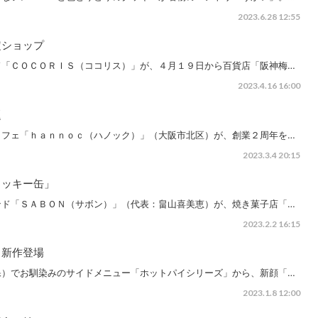
2023.6.28 12:55
定ショップ
ド「ＣＯＣＯＲＩＳ（ココリス）」が、４月１９日から百貨店「阪神梅…
2023.4.16 16:00
題
カフェ「ｈａｎｎｏｃ（ハノック）」（大阪市北区）が、創業２周年を…
2023.3.4 20:15
クッキー缶」
ンド「ＳＡＢＯＮ（サボン）」（代表：畠山喜美恵）が、焼き菓子店「…
2023.2.2 16:15
、新作登場
保）でお馴染みのサイドメニュー「ホットパイシリーズ」から、新顔「…
2023.1.8 12:00